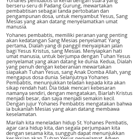
Yohanes pembabtis di kenal dengan suara yang
berseru-seru di Padang Gurung, mewartakan
pembabtisan sebagai tanda pertobatan dan
pengampunan dosa, untuk menyambut Yesus, Sang
Mesias yang akan datang menyelamatkan umat
manusia.
Yohanes pembabtis, memiliki peranan yang penting
akan kedatangan Sang Mesias penyelamat: Yang
pertama, Dialah yang di panggil menyaipkan jalan
bagi Yesus Kristus, sang Mesias. Menyiapkan hati
umat manusia, untuk berjumpa dengan Tuhan Yesus
penyelamat yang akan datang ke dunia. Kedua, Dialah
yang penuh dengan keberanian mewartakan
siapakah Tuhan Yesus, sang Anak Domba Allah, yang
mengapus dosa dunia. Selanjutnya Yohanes
Pembabtis, menunjukkan teladan kepada kita akan
sikap rendah hati. Dia tidak mencari kebesaran
namanya sendiri, dengan mengatakan, Biarlah Kristus
menjadi besar, dan saya menjadi semakin kecil.
Dengan jujur Yohanes Pembabtis mengatakan bahwa
ia bukanlah Mesias yang akan datang membawa
keselamatan.
Marilah kita meneladan hidup St. Yohanes Pembatis,
agar cara hidup kita, dan segala perjumpaan kita
dengan sesama kita, sungguh dapat menunjukkan
kesaksian akan Tuhan Yesus penyelamat. Adven