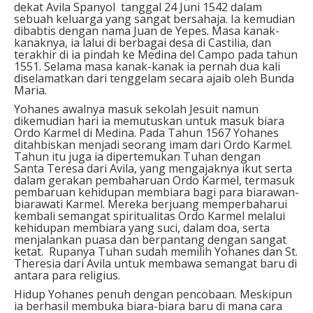
dekat Avila Spanyol tanggal 24 Juni 1542 dalam
sebuah keluarga yang sangat bersahaja. Ia kemudian
dibabtis dengan nama Juan de Yepes. Masa kanak-
kanaknya, ia lalui di berbagai desa di Castilia, dan
terakhir di ia pindah ke Medina del Campo pada tahun
1551. Selama masa kanak-kanak ia pernah dua kali
diselamatkan dari tenggelam secara ajaib oleh Bunda
Maria.
Yohanes awalnya masuk sekolah Jesuit namun
dikemudian hari ia memutuskan untuk masuk biara
Ordo Karmel di Medina. Pada Tahun 1567 Yohanes
ditahbiskan menjadi seorang imam dari Ordo Karmel.
Tahun itu juga ia dipertemukan Tuhan dengan
Santa Teresa dari Avila, yang mengajaknya ikut serta
dalam gerakan pembaharuan Ordo Karmel, termasuk
pembaruan kehidupan membiara bagi para biarawan-
biarawati Karmel. Mereka berjuang memperbaharui
kembali semangat spiritualitas Ordo Karmel melalui
kehidupan membiara yang suci, dalam doa, serta
menjalankan puasa dan berpantang dengan sangat
ketat. Rupanya Tuhan sudah memilih Yohanes dan St.
Theresia dari Avila untuk membawa semangat baru di
antara para religius.
Hidup Yohanes penuh dengan pencobaan. Meskipun
ia berhasil membuka biara-biara baru di mana cara