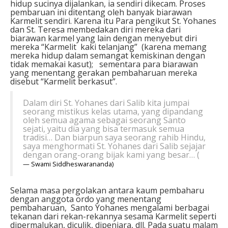
hidup sucinya dijalankan, ia sendiri dikecam. Proses
pembaruan ini ditentang oleh banyak biarawan
Karmelit sendiri. Karena itu Para pengikut St. Yohanes
dan St. Teresa membedakan diri mereka dari
biarawan karmel yang lain dengan menyebut diri
mereka “Karmelit kaki telanjang” (karena memang
mereka hidup dalam semangat kemiskinan dengan
tidak memakai kasut); sementara para biarawan
yang menentang gerakan pembaharuan mereka
disebut “Karmelit berkasut”.
Dalam diri St. Yohanes dari Salib kita jumpai
seorang mistikus kelas utama, yang dipandang
oleh semua agama sebagai seorang Santo
sejati, yaitu dia yang bisa termasuk semua
tradisi… Dan biarpun saya seorang rahib Hindu,
saya menghormati St. Yohanes dari Salib sejajar
dengan orang-orang bijak kami yang besar… (
Swami Sid­dheswarananda)
Selama masa pergolakan antara kaum pembaharu
dengan anggota ordo yang menentang
pembaharuan, Santo Yohanes mengalami berbagai
tekanan dari rekan-rekannya sesama Karmelit seperti
dipermalukan, diculik, dipenjara, dll. Pada suatu malam