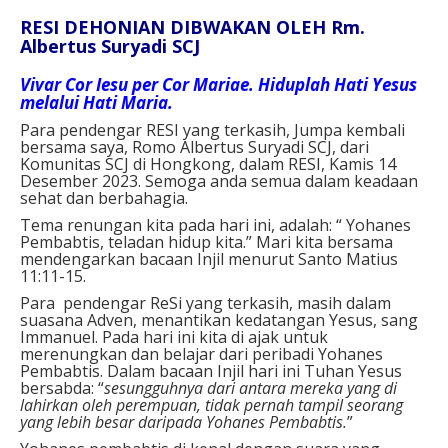
RESI DEHONIAN DIBWAKAN OLEH Rm.
Albertus Suryadi SCJ
Vivar Cor Iesu per Cor Mariae. Hiduplah Hati Yesus
melalui Hati Maria.
Para pendengar RESI yang terkasih, Jumpa kembali
bersama saya, Romo Albertus Suryadi SCJ, dari
Komunitas SCJ di Hongkong, dalam RESI, Kamis 14
Desember 2023. Semoga anda semua dalam keadaan
sehat dan berbahagia.
Tema renungan kita pada hari ini, adalah: “ Yohanes
Pembabtis, teladan hidup kita.” Mari kita bersama
mendengarkan bacaan Injil menurut Santo Matius
11:11-15.
Para pendengar ReSi yang terkasih, masih dalam
suasana Adven, menantikan kedatangan Yesus, sang
Immanuel. Pada hari ini kita di ajak untuk
merenungkan dan belajar dari peribadi Yohanes
Pembabtis. Dalam bacaan Injil hari ini Tuhan Yesus
bersabda: “
sesungguhnya dari antara mereka yang di
lahirkan oleh perempuan, tidak pernah tampil seorang
yang lebih besar daripada Yohanes Pembabtis.
”