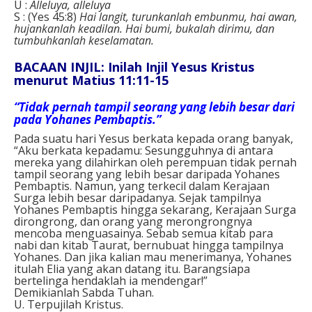
U :
Alleluya, alleluya
S : (Yes 45:8)
Hai langit, turunkanlah embunmu, hai awan,
hujankanlah keadilan. Hai bumi, bukalah dirimu, dan
tumbuhkanlah keselamatan.
BACAAN INJIL: Inilah Injil Yesus Kristus
menurut Matius 11:11-15
“Tidak pernah tampil seorang yang lebih besar dari
pada Yohanes Pembaptis.”
Pada suatu hari Yesus berkata kepada orang banyak,
“Aku berkata kepadamu: Sesungguhnya di antara
mereka yang dilahirkan oleh perempuan tidak pernah
tampil seorang yang lebih besar daripada Yohanes
Pembaptis. Namun, yang terkecil dalam Kerajaan
Surga lebih besar daripadanya. Sejak tampilnya
Yohanes Pembaptis hingga sekarang, Kerajaan Surga
dirongrong, dan orang yang merongrongnya
mencoba menguasainya. Sebab semua kitab para
nabi dan kitab Taurat, bernubuat hingga tampilnya
Yohanes. Dan jika kalian mau menerimanya, Yohanes
itulah Elia yang akan datang itu. Barangsiapa
bertelinga hendaklah ia mendengar!”
Demikianlah Sabda Tuhan.
U. Terpujilah Kristus.