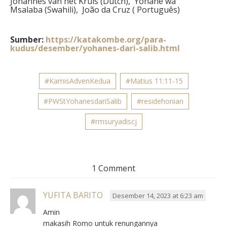
Johannes van het Kruis (Dutch), Yohane wa
Msalaba (Swahili), João da Cruz ( Português)
Sumber:
https://katakombe.org/para-
kudus/desember/yohanes-dari-salib.html
#KamisAdvenKedua
#Matius 11:11-15
#PWStYohanesdariSalib
#residehonian
#rmsuryadiscj
1 Comment
YUFITA BARITO
Desember 14, 2023 at 6:23 am
Amin
makasih Romo untuk renungannya