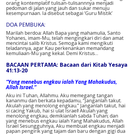
orang kontemplatif tulisan-tulisannnya menjadi
pedoman di jalan yang jauh dan sukar menuju
kesempurnaan. Ia disebut sebagai ‘Guru Mistik’
DOA PEMBUKA:
Marilah berdoa: Allah Bapa yang mahamulia, Santo
Yohanes, imam-Mu, telah mengingkari diri dan amat
mencintai salib Kristus. Semoga kami mengikuti
teladannya, agar Kau perkenankan memandang
kemuliaan-Mu yang kekal. Demi Kristus…
BACAAN PERTAMA: Bacaan dari Kitab Yesaya
41:13-20
“Yang menebus engkau ialah Yang Mahakudus,
Allah Israel.”
Aku ini Tuhan, Allahmu. Aku memegang tangan
kananmu dan berkata kepadamu, “Janganlah takut.
Akulah yang menolong engkau.” Janganlah takut, hai
si cacing Yakub, hai si ulat Israel! Akulah yang
menolong engkau, demikianlah sabda Tuhan; dan
yang menebus engkau ialah Yang Mahakudus, Allah
Israel Sesungguhnya, Aku membuat engkau menjadi
papan pengirik yang tajam dan baru dengan gigi dua