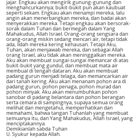
jajar. Engkau akan mengirik gunung-gunung dan
menghancurkannya; bukit-bukit pun akan kaubuat
seperti sekam. Engkau akan menampi mereka, lalu
angin akan menerbangkan mereka, dan badai akan
menyerakkan mereka. Tetapi engkau akan bersorak-
sorak dalam Tuhan dan bermegah dalam Yang
Mahakudus, Allah Israel. Orang-orang sengsara dan
orang-orang miskin sedang mencari air, tetapi tidak
ada, lidah mereka kering kehausan. Tetapi Aku,
Tuhan, akan menjawab mereka, dan sebagai Allah
orang Israel, aku tidak akan meninggalkan mereka.
Aku akan membuat sungai-sungai memancar di atas
bukit-bukit yang gundul, dan membuat mata air
membual di tengah dataran. Aku akan membuat
padang gurun menjadi telaga, dan memancarkan air
dari tanah kering. Aku akan menanam pohon ara di
padang gurun, pohon penaga, pohon murad dan
pohon minyak. Aku akan menumbuhkan pohon
sanobar di padang belantara dan pohon berangan
serta cemara di sampingnya, supaya semua orang
melihat dan mengetahui, memperhatikan dan
memahami, bahwa tangan Tuhanlah yang membuat
semuanya itu, dan Yang Mahakudus, Allah Israel, yang
menciptakannya.
Demikianlah sabda Tuhan
U. Syukur kepada Allah.