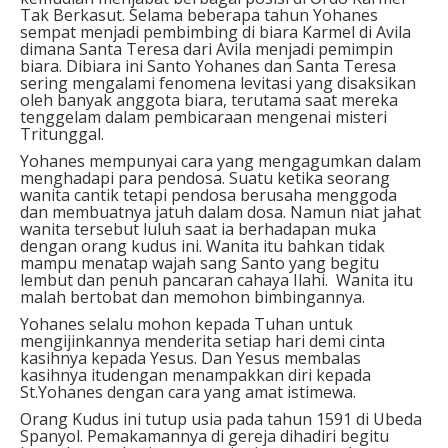
Tak Berkasut. Selama beberapa tahun Yohanes
sempat menjadi pembimbing di biara Karmel di Avila
dimana Santa Teresa dari Avila menjadi pemimpin
biara. Dibiara ini Santo Yohanes dan Santa Teresa
sering mengalami fenomena levitasi yang disaksikan
oleh banyak anggota biara, terutama saat mereka
tenggelam dalam pembicaraan mengenai misteri
Tritunggal.
Yohanes mempunyai cara yang mengagumkan dalam
menghadapi para pendosa. Suatu ketika seorang
wanita cantik tetapi pendosa berusaha menggoda
dan membuatnya jatuh dalam dosa. Namun niat jahat
wanita tersebut luluh saat ia berhadapan muka
dengan orang kudus ini. Wanita itu bahkan tidak
mampu menatap wajah sang Santo yang begitu
lembut dan penuh pancaran cahaya Ilahi. Wanita itu
malah bertobat dan memohon bimbingannya.
Yohanes selalu mohon kepada Tuhan untuk
mengijinkannya menderita setiap hari demi cinta
kasihnya kepada Yesus. Dan Yesus membalas
kasihnya itudengan menampakkan diri kepada
St.Yohanes dengan cara yang amat istimewa.
Orang Kudus ini tutup usia pada tahun 1591 di Ubeda
Spanyol. Pemakamannya di gereja dihadiri begitu