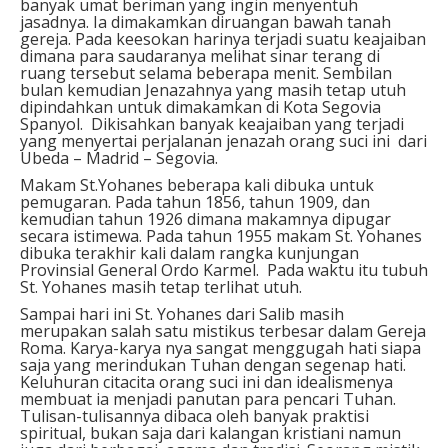
banyak umat beriman yang ingin menyentuh
jasadnya. Ia dimakamkan diruangan bawah tanah
gereja. Pada keesokan harinya terjadi suatu keajaiban
dimana para saudaranya melihat sinar terang di
ruang tersebut selama beberapa menit. Sembilan
bulan kemudian Jenazahnya yang masih tetap utuh
dipindahkan untuk dimakamkan di Kota Segovia
Spanyol. Dikisahkan banyak keajaiban yang terjadi
yang menyertai perjalanan jenazah orang suci ini dari
Ubeda – Madrid – Segovia.
Makam St.Yohanes beberapa kali dibuka untuk
pemugaran. Pada tahun 1856, tahun 1909, dan
kemudian tahun 1926 dimana makamnya dipugar
secara istimewa. Pada tahun 1955 makam St. Yohanes
dibuka terakhir kali dalam rangka kunjungan
Provinsial General Ordo Karmel. Pada waktu itu tubuh
St. Yohanes masih tetap terlihat utuh.
Sampai hari ini St. Yohanes dari Salib masih
merupakan salah satu mistikus terbesar dalam Gereja
Roma. Karya-karya nya sangat menggugah hati siapa
saja yang merindukan Tuhan dengan segenap hati.
Keluhuran cita­cita orang suci ini dan idealismenya
membuat ia menjadi panutan para pencari Tuhan.
Tulisan-tulisannya dibaca oleh banyak praktisi
spiritual, bukan saja dari kalangan kristiani namun