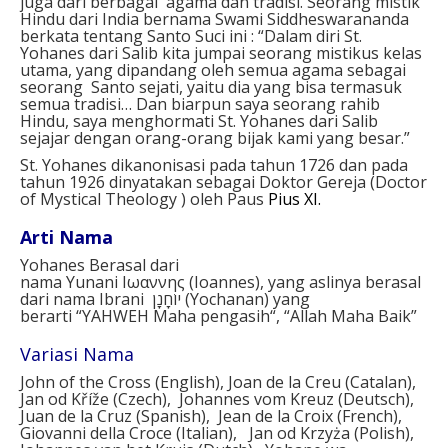
juga dari berbagai agama dan tradisi. Seorang mistik
Hindu dari India bernama Swami Sid­dheswarananda
berkata tentang Santo Suci ini : “Dalam diri St.
Yohanes dari Salib kita jumpai seorang mistikus kelas
utama, yang dipandang oleh semua agama sebagai
seorang Santo sejati, yaitu dia yang bisa termasuk
semua tradisi… Dan biarpun saya seorang rahib
Hindu, saya menghormati St. Yohanes dari Salib
sejajar dengan orang-orang bijak kami yang besar.”
St. Yohanes dikanonisasi pada tahun 1726 dan pada
tahun 1926 dinyatakan sebagai Doktor Gereja (Doctor
of Mystical Theology ) oleh Paus
Pius XI.
Arti Nama
Yohanes Berasal dari
nama
Yunani
Ιωαννης
(
Ioannes),
yang aslinya
berasal
dari
nama Ibrani
יוֹחָנָן
(
Yochanan) yang
berarti
“
YAHWEH Maha
pengasih
“, “Allah Maha Baik”
Variasi Nama
John of the Cross (English), Joan de la Creu (Catalan),
Jan od Kříže (Czech), Johannes vom Kreuz (Deutsch),
Juan de la Cruz (Spanish), Jean de la Croix (French),
Giovanni della Croce (Italian), Jan od Krzyża (Polish),