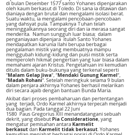
di bulan Desember 1577 santo Yohanes dipenjarakan
oleh kaum berkasut di Toledo. Di sana ia ditawan dan
dianiaya dengan brutal dan mengalami isolasi berat.
Suatu waktu, ia mengalami pencobaan-pencobaan
yang dahsyat pula. Tampaknya Tuhan telah
meninggalkannya seorang diri dan ia merasa sangat
menderita. Namun sungguh luar biasa; dalam
penganiayaan dipenjara itulah Santo Yohanes
mendapatkan karunia Ilahi berupa berbagai
pengalaman mistik yang membuatnya mampu
menggubah kidung-kidung dan puisi mistik serta
memperoleh hikmat pengertian yang luar biasa dalam
memahami ajaran Kristus. Pengetahuan ini kemudian
ditulis dalam buku-bukunya yang terkenal seperti
“
Malam Gelap Jiwa
“, “
Mendaki Gunung Karmel
“,
“
Madah Rohani
“. Setelah meringkuk selama 9 bulan
dalam penjara akhirnya Yohanes berhasil melarikan
diri secara ajaib dengan bantuan Bunda Maria.
Akibat dari proses pembaharuan dan pertentangan
yang terjadi, Ordo Karmel akhirnya terpecah menjadi
dua bagian. Pada tanggal 22 Juni
1580 Paus Gregorius XIII menandatangani sebuah
dekrit, yang disebut
Pia Consideratione
, yang
mengatur pemisahan antara
Karmelit
berkasut
dan
Karmelit tidak berkasut
. Yohanes
kemudian menjabat berbagai posisi di Ordo Karmel