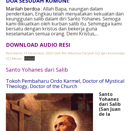
DOA SESUDAH KOMUNI:
Marilah berdoa :
Allah Bapa, naungan dalam
penderitaan, Engkau telah menyatakan kekuatan dan
keunggulan salib dalam diri Santo Yohanes. Semoga
kami dikuatkan oleh kurban salib itu. Sehimgga kami
bersatu dengan kristus dan bekerja guna
keselamatan semua orang. Demi Kristus,…
DOWNLOAD AUDIO RESI
Resi-Kamis 14 Desember 2023 oleh Rm Albertus Suryadi SCJ dari Komunitas
SCJ Macau
Unduh
Santo Yohanes dari Salib
Tokoh Pembaharu Ordo Karmel, Doctor of Mystical
Theology, Doctor of the Church
Santo
Yohanes
dari Salib
(San Juan
de la