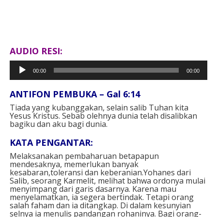
AUDIO RESI:
Pemutar
00:00
00:00
Audio
ANTIFON PEMBUKA – Gal 6:14
Tiada yang kubanggakan, selain salib Tuhan kita
Yesus Kristus. Sebab olehnya dunia telah disalibkan
bagiku dan aku bagi dunia.
KATA PENGANTAR:
Melaksanakan pembaharuan betapapun
mendesaknya, memerlukan banyak
kesabaran,toleransi dan keberanian.Yohanes dari
Salib, seorang Karmelit, melihat bahwa ordonya mulai
menyimpang dari garis dasarnya. Karena mau
menyelamatkan, ia segera bertindak. Tetapi orang
salah faham dan ia ditangkap. Di dalam kesunyian
selnya ia menulis pandangan rohaninya. Bagi orang-