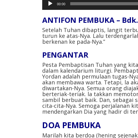
Pemutar
00:00
Audio
ANTIFON PEMBUKA – Bdk. M
Setelah Tuhan dibaptis, langit terb
turun ke atas-Nya. Lalu terdengarlah
berkenan ke pada-Nya.”⁣
PENGANTAR⁣
Pesta Pembaptisan Tuhan yang kita 
dalam kalendarium liturgi. Pembap
Yordan adalah permulaan tugas-Nya 
akan membawa warta. Tetapi, la ak
diwartakan-Nya. Semua orang diaja
berteriak-teriak. la takkan memoton
sambil berbuat baik. Dan, sebagai
cita-cita-Nya. Semoga perjalanan 
mendengarkan Dia yang hadir di ten
DOA PEMBUKA⁣
Marilah kita berdoa (hening sejenak