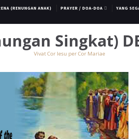
RENA (RENUNGAN ANAK)
PRAYER / DOA-DOA
YANG SEG
enungan Singkat) 
Vivat Cor Iesu per Cor Mariae