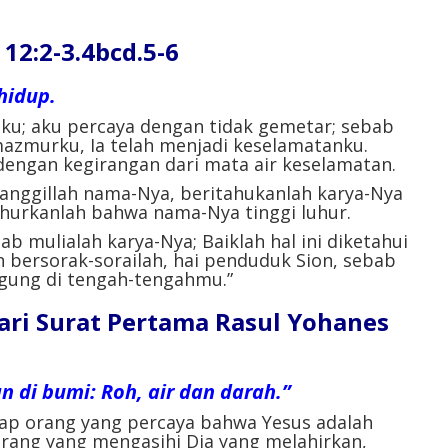
2:2-3.4bcd.5-6
hidup.
nku; aku percaya dengan tidak gemetar; sebab
mazmurku, Ia telah menjadi keselamatanku.
engan kegirangan dari mata air keselamatan.
anggillah nama-Nya, beritahukanlah karya-Nya
hurkanlah bahwa nama-Nya tinggi luhur.
 mulialah karya-Nya; Baiklah hal ini diketahui
n bersorak-sorailah, hai penduduk Sion, sebab
agung di tengah-tengahmu.”
ri Surat Pertama Rasul Yohanes
 di bumi: Roh, air dan darah.”
iap orang yang percaya bahwa Yesus adalah
p orang yang mengasihi Dia yang melahirkan,