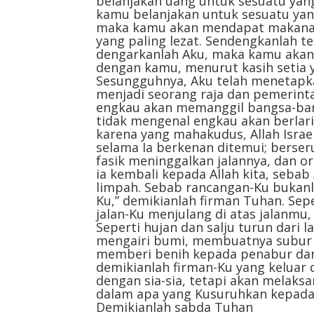
belanjakan uang untuk sesuatu yan
kamu belanjakan untuk sesuatu ya
maka kamu akan mendapat makanan 
yang paling lezat. Sendengkanlah t
dengarkanlah Aku, maka kamu akan 
dengan kamu, menurut kasih setia 
Sesungguhnya, Aku telah menetapka
menjadi seorang raja dan pemerint
engkau akan memanggil bangsa-ban
tidak mengenal engkau akan berlar
karena yang mahakudus, Allah Isra
selama Ia berkenan ditemui; berser
fasik meninggalkan jalannya, dan o
ia kembali kepada Allah kita, seb
limpah. Sebab rancangan-Ku bukanl
Ku,” demikianlah firman Tuhan. Sepe
jalan-Ku menjulang di atas jalanmu
Seperti hujan dan salju turun dari 
mengairi bumi, membuatnya subu
memberi benih kepada penabur dan
demikianlah firman-Ku yang keluar 
dengan sia-sia, tetapi akan melaks
dalam apa yang Kusuruhkan kepada
Demikianlah sabda Tuhan