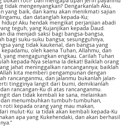
g bukan roti? Dan mengapa upah jerih payahmu
ng tidak mengenyangkan? Dengarkanlah Aku,
yang baik, dan kamu akan menikmati sajian
elingamu, dan datanglah kepada-Ku;
hidup! Aku hendak mengikat perjanjian abadi
yang teguh, yang Kujanjikan kepada Daud.
n dia menjadi saksi bagi bangsa-bangsa,
ah bagi suku-suku bangsa; sesungguhnya,
gsa yang tidak kaukenal, dan bangsa yang
i kepadamu, oleh kaena Tuhan, Allahmu, dan
el, yang mengagungkan engkau. Carilah Tuhan
ulah kepada-Nya selama Ia dekat! Baiklah orang
rang jahat meninggalkan rancangannya; baiklah
ab Allah kita memberi pengampunan dengan
ah rancanganmu, dan jalanmu bukanlah jalan-
rti tingginya langit dari bumi, demikianlah
, dan rancangan-Ku di atas rancanganmu.
langit dan tidak kembali ke sana, melainkan
r dan menumbuhkan tumbuh-tumbuhan,
 roti kepada orang yang mau makan,
dari mulut-Ku: ia tidak akan kembali kepada-Ku
anakan apa yang Kukehendaki, dan akan berhasil
nya.”