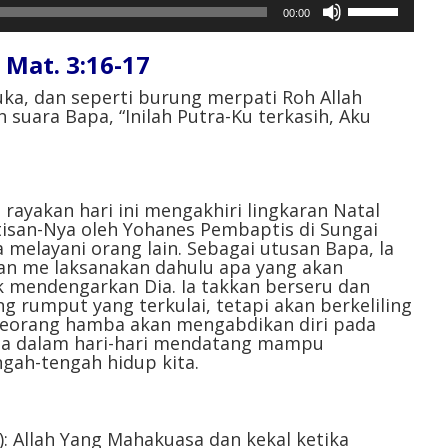
Gunakan
00:00
Anak
Panah
at. 3:16-17⁣
Atas/Bawah
untuk
uka, dan seperti burung merpati Roh Allah
 suara Bapa, “Inilah Putra-Ku terkasih, Aku
menaikkan
atau
menurunkan
volume.
rayakan hari ini mengakhiri lingkaran Natal
tisan-Nya oleh Yohanes Pembaptis di Sungai
melayani orang lain. Sebagai utusan Bapa, la
an me laksanakan dahulu apa yang akan
k mendengarkan Dia. Ia takkan berseru dan
g rumput yang terkulai, tetapi akan berkeliling
 seorang hamba akan mengabdikan diri pada
kita dalam hari-hari mendatang mampu
gah-tengah hidup kita.⁣
): Allah Yang Mahakuasa dan kekal ketika