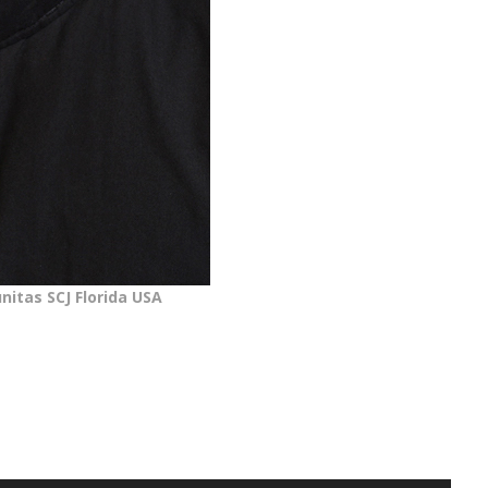
itas SCJ Florida USA