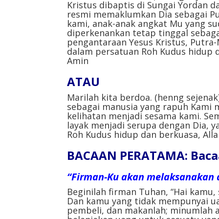
Kristus dibaptis di Sungai Yordan 
resmi memaklumkan Dia sebagai Pu
kami, anak-anak angkat Mu yang sud
diperkenankan tetap tinggal sebag
pengantaraan Yesus Kristus, Putra
dalam persatuan Roh Kudus hidup d
Amin⁣
ATAU⁣
Marilah kita berdoa. (henng sejenak
sebagai manusia yang rapuh Kami m
kelihatan menjadi sesama kami. Se
layak menjadi serupa dengan Dia, 
Roh Kudus hidup dan berkuasa, Alla
BACAAN PERATAMA: Bacaan
“Firman-Ku akan melaksanakan 
Beginilah firman Tuhan, “Hai kamu
Dan kamu yang tidak mempunyai ua
pembeli, dan makanlah; minumlah 