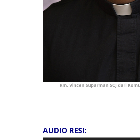
Rm. Vincen Suparman SCJ dari Komun
AUDIO RESI: