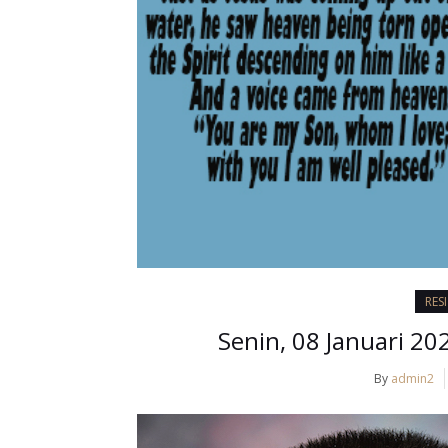
RES
Senin, 08 Januari 2
By
admin2