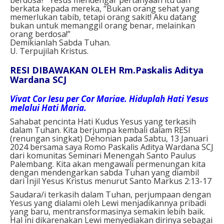
berkata kepada mereka, “Bukan orang sehat yang
memerlukan tabib, tetapi orang sakit! Aku datang
bukan untuk memanggil orang benar, melainkan
orang berdosa!”
Demikianlah Sabda Tuhan.
U. Terpujilah Kristus.
RESI DIBAWAKAN OLEH Rm.Paskalis Aditya
Wardana SCJ
Vivat Cor Iesu per Cor Mariae. Hiduplah Hati Yesus
melalui Hati Maria.
Sahabat pencinta Hati Kudus Yesus yang terkasih
dalam Tuhan. Kita berjumpa kembali dalam RESI
(renungan singkat) Dehonian pada Sabtu, 13 Januari
2024 bersama saya Romo Paskalis Aditya Wardana SCJ
dari komunitas Seminari Menengah Santo Paulus
Palembang. Kita akan mengawali permenungan kita
dengan mendengarkan sabda Tuhan yang diambil
dari Injil Yesus Kristus menurut Santo Markus 2:13-17
Saudara/i terkasih dalam Tuhan, perjumpaan dengan
Yesus yang dialami oleh Lewi menjadikannya pribadi
yang baru, mentransformasinya semakin lebih baik.
Hal ini dikarenakan Lewi menyediakan dirinya sebagai