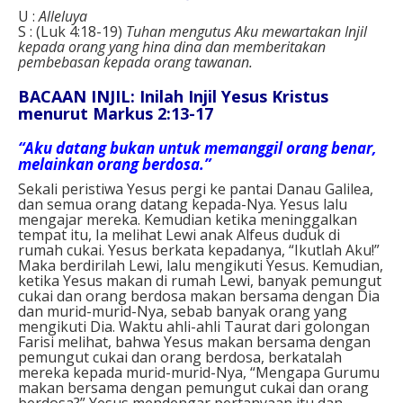
U :
Alleluya
S : (Luk 4:18-19)
Tuhan mengutus Aku mewartakan Injil
kepada orang yang hina dina dan memberitakan
pembebasan kepada orang tawanan.
BACAAN INJIL: Inilah Injil Yesus Kristus
menurut Markus 2:13-17
“Aku datang bukan untuk memanggil orang benar,
melainkan orang berdosa.”
Sekali peristiwa Yesus pergi ke pantai Danau Galilea,
dan semua orang datang kepada-Nya. Yesus lalu
mengajar mereka. Kemudian ketika meninggalkan
tempat itu, Ia melihat Lewi anak Alfeus duduk di
rumah cukai. Yesus berkata kepadanya, “Ikutlah Aku!”
Maka berdirilah Lewi, lalu mengikuti Yesus. Kemudian,
ketika Yesus makan di rumah Lewi, banyak pemungut
cukai dan orang berdosa makan bersama dengan Dia
dan murid-murid-Nya, sebab banyak orang yang
mengikuti Dia. Waktu ahli-ahli Taurat dari golongan
Farisi melihat, bahwa Yesus makan bersama dengan
pemungut cukai dan orang berdosa, berkatalah
mereka kepada murid-murid-Nya, “Mengapa Gurumu
makan bersama dengan pemungut cukai dan orang
berdosa?” Yesus mendengar pertanyaan itu dan