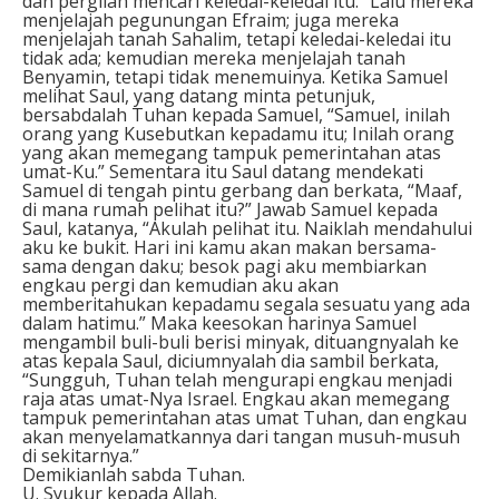
dan pergilah mencari keledai-keledai itu.” Lalu mereka
menjelajah pegunungan Efraim; juga mereka
menjelajah tanah Sahalim, tetapi keledai-keledai itu
tidak ada; kemudian mereka menjelajah tanah
Benyamin, tetapi tidak menemuinya. Ketika Samuel
melihat Saul, yang datang minta petunjuk,
bersabdalah Tuhan kepada Samuel, “Samuel, inilah
orang yang Kusebutkan kepadamu itu; Inilah orang
yang akan memegang tampuk pemerintahan atas
umat-Ku.” Sementara itu Saul datang mendekati
Samuel di tengah pintu gerbang dan berkata, “Maaf,
di mana rumah pelihat itu?” Jawab Samuel kepada
Saul, katanya, “Akulah pelihat itu. Naiklah mendahului
aku ke bukit. Hari ini kamu akan makan bersama-
sama dengan daku; besok pagi aku membiarkan
engkau pergi dan kemudian aku akan
memberitahukan kepadamu segala sesuatu yang ada
dalam hatimu.” Maka keesokan harinya Samuel
mengambil buli-buli berisi minyak, dituangnyalah ke
atas kepala Saul, diciumnyalah dia sambil berkata,
“Sungguh, Tuhan telah mengurapi engkau menjadi
raja atas umat-Nya Israel. Engkau akan memegang
tampuk pemerintahan atas umat Tuhan, dan engkau
akan menyelamatkannya dari tangan musuh-musuh
di sekitarnya.”
Demikianlah sabda Tuhan.
U. Syukur kepada Allah.