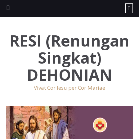
RESI (Renungan
Singkat)
DEHONIAN
Vivat Cor Iesu per Cor Mariae