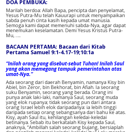
DOA PEMBUKA:
Marilah berdoa: Allah Bapa, pencipta dan penyelamat,
Yesus Putra-Mu telah Kauurapi untuk menyampaikan
sabda penuh cinta kasih kepada umat manusia.
Semoga kami dapat memenuhi sabda-Nya, agar dapat
menemukan keselamatan. Demi Yesus Kristus Putra-
Mu, …..
BACAAN PERTAMA: Bacaan dari Kitab
Pertama Samuel 9:1-4.17-19;10:1a
“Inilah orang yang disebut-sebut Tuhan! Inilah Saul
yang akan memegang tampuk pemerintahan atas
umat-Nya.”
Ada seorang dari daerah Benyamin, namanya Kisy bin
Abiel, bin Zeror, bin Bekhorat, bin Afiah. Ia seorang
suku Benyamin, seorang yang berada. Orang ini
punya anak laki-laki, namanya Saul, seorang muda
yang elok rupanya; tidak seorang pun dari antara
orang Israel lebih elok daripadanya: ia lebih tinggi
daripada setiap orang sebangsanya dari bahu ke atas.
Kisy, ayah Saul itu, kehilangan keledai-keledai
betinanya. Sebab itu berkatalah Kisy kepada Saul,
anaknya, “Ambillah salah seorang bujang, bersiaplah