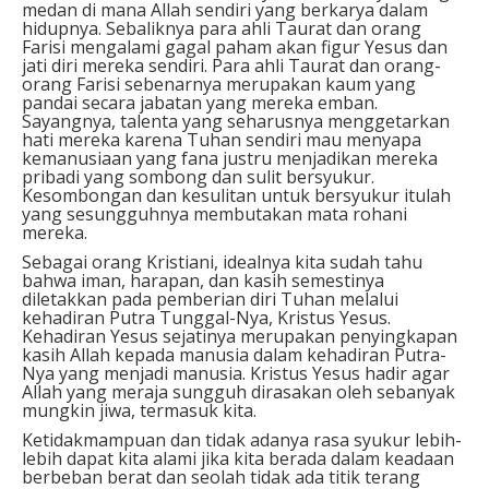
medan di mana Allah sendiri yang berkarya dalam
hidupnya. Sebaliknya para ahli Taurat dan orang
Farisi mengalami gagal paham akan figur Yesus dan
jati diri mereka sendiri. Para ahli Taurat dan orang-
orang Farisi sebenarnya merupakan kaum yang
pandai secara jabatan yang mereka emban.
Sayangnya, talenta yang seharusnya menggetarkan
hati mereka karena Tuhan sendiri mau menyapa
kemanusiaan yang fana justru menjadikan mereka
pribadi yang sombong dan sulit bersyukur.
Kesombongan dan kesulitan untuk bersyukur itulah
yang sesungguhnya membutakan mata rohani
mereka.
Sebagai orang Kristiani, idealnya kita sudah tahu
bahwa iman, harapan, dan kasih semestinya
diletakkan pada pemberian diri Tuhan melalui
kehadiran Putra Tunggal-Nya, Kristus Yesus.
Kehadiran Yesus sejatinya merupakan penyingkapan
kasih Allah kepada manusia dalam kehadiran Putra-
Nya yang menjadi manusia. Kristus Yesus hadir agar
Allah yang meraja sungguh dirasakan oleh sebanyak
mungkin jiwa, termasuk kita.
Ketidakmampuan dan tidak adanya rasa syukur lebih-
lebih dapat kita alami jika kita berada dalam keadaan
berbeban berat dan seolah tidak ada titik terang