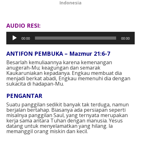
Indonesia
AUDIO RESI:
Pemutar
00:00
00:00
Audio
ANTIFON PEMBUKA – Mazmur 21:6-7
Besarlah kemuliaannya karena kemenangan
anugerah-Mu; keagungan dan semarak
Kaukaruniakan kepadanya. Engkau membuat dia
menjadi berkat abadi, Engkau memenuhi dia dengan
sukacita di hadapan-Mu.
PENGANTAR
Suatu panggilan sedikit banyak tak terduga, namun
berjalan bertahap. Biasanya ada persiapan seperti
misalnya panggilan Saul, yang ternyata merupakan
kerja sama antara Tuhan dengan manusia. Yesus
datang untuk menyelamatkan yang hilang. la
memanggil orang miskin dan kecil.