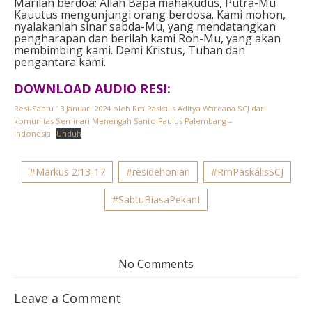
Marilah berdoa: Allah Bapa mahakudus, Putra-Mu
Kauutus mengunjungi orang berdosa. Kami mohon,
nyalakanlah sinar sabda-Mu, yang mendatangkan
pengharapan dan berilah kami Roh-Mu, yang akan
membimbing kami. Demi Kristus, Tuhan dan
pengantara kami.
DOWNLOAD AUDIO RESI:
Resi-Sabtu 13 Januari 2024 oleh Rm.Paskalis Aditya Wardana SCJ dari
komunitas Seminari Menengah Santo Paulus Palembang –
Indonesia
Unduh
#Markus 2:13-17
#residehonian
#RmPaskalisSCJ
#SabtuBiasaPekanI
No Comments
Leave a Comment