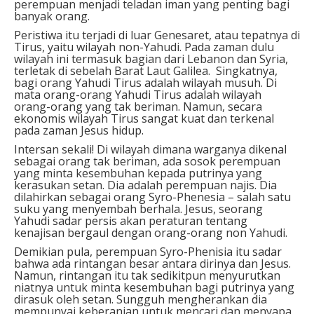
perempuan menjadi teladan iman yang penting bagi
banyak orang.
Peristiwa itu terjadi di luar Genesaret, atau tepatnya di
Tirus, yaitu wilayah non-Yahudi. Pada zaman dulu
wilayah ini termasuk bagian dari Lebanon dan Syria,
terletak di sebelah Barat Laut Galilea. Singkatnya,
bagi orang Yahudi Tirus adalah wilayah musuh. Di
mata orang-orang Yahudi Tirus adalah wilayah
orang-orang yang tak beriman. Namun, secara
ekonomis wilayah Tirus sangat kuat dan terkenal
pada zaman Jesus hidup.
Intersan sekali! Di wilayah dimana warganya dikenal
sebagai orang tak beriman, ada sosok perempuan
yang minta kesembuhan kepada putrinya yang
kerasukan setan. Dia adalah perempuan najis. Dia
dilahirkan sebagai orang Syro-Phenesia – salah satu
suku yang menyembah berhala. Jesus, seorang
Yahudi sadar persis akan peraturan tentang
kenajisan bergaul dengan orang-orang non Yahudi.
Demikian pula, perempuan Syro-Phenisia itu sadar
bahwa ada rintangan besar antara dirinya dan Jesus.
Namun, rintangan itu tak sedikitpun menyurutkan
niatnya untuk minta kesembuhan bagi putrinya yang
dirasuk oleh setan. Sungguh mengherankan dia
mempunyai keberanian untuk mencari dan menyapa