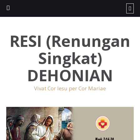
RESI (Renungan
Singkat)
DEHONIAN
Vivat Cor Iesu per Cor Mariae