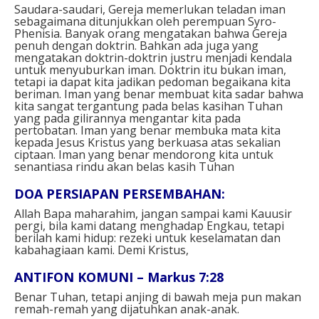
Saudara-saudari, Gereja memerlukan teladan iman
sebagaimana ditunjukkan oleh perempuan Syro-
Phenisia. Banyak orang mengatakan bahwa Gereja
penuh dengan doktrin. Bahkan ada juga yang
mengatakan doktrin-doktrin justru menjadi kendala
untuk menyuburkan iman. Doktrin itu bukan iman,
tetapi ia dapat kita jadikan pedoman begaikana kita
beriman. Iman yang benar membuat kita sadar bahwa
kita sangat tergantung pada belas kasihan Tuhan
yang pada gilirannya mengantar kita pada
pertobatan. Iman yang benar membuka mata kita
kepada Jesus Kristus yang berkuasa atas sekalian
ciptaan. Iman yang benar mendorong kita untuk
senantiasa rindu akan belas kasih Tuhan
DOA PERSIAPAN PERSEMBAHAN:
Allah Bapa maharahim, jangan sampai kami Kauusir
pergi, bila kami datang menghadap Engkau, tetapi
berilah kami hidup: rezeki untuk keselamatan dan
kabahagiaan kami. Demi Kristus,
ANTIFON KOMUNI – Markus 7:28
Benar Tuhan, tetapi anjing di bawah meja pun makan
remah-remah yang dijatuhkan anak-anak.