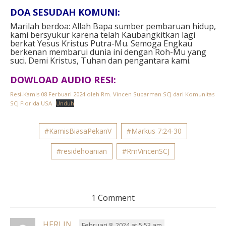
DOA SESUDAH KOMUNI:
Marilah berdoa: Allah Bapa sumber pembaruan hidup,
kami bersyukur karena telah Kaubangkitkan lagi
berkat Yesus Kristus Putra-Mu. Semoga Engkau
berkenan membarui dunia ini dengan Roh-Mu yang
suci. Demi Kristus, Tuhan dan pengantara kami.
DOWLOAD AUDIO RESI:
Resi-Kamis 08 Ferbuari 2024 oleh Rm. Vincen Suparman SCJ dari Komunitas
SCJ Florida USA
Unduh
#KamisBiasaPekanV
#Markus 7:24-30
#residehoanian
#RmVincenSCJ
1 Comment
HERLIN
Februari 8, 2024 at 5:53 am