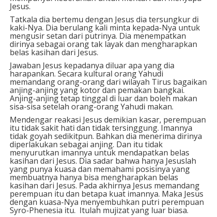
Jesus.
Tatkala dia bertemu dengan Jesus dia tersungkur di
kaki-Nya. Dia berulang kali minta kepada-Nya untuk
mengusir setan dari putrinya. Dia menempatkan
dirinya sebagai orang tak layak dan mengharapkan
belas kasihan dari Jesus.
Jawaban Jesus kepadanya diluar apa yang dia
harapankan. Secara kultural orang Yahudi
memandang orang-orang dari wilayah Tirus bagaikan
anjing-anjing yang kotor dan pemakan bangkai.
Anjing-anjing tetap tinggal di luar dan boleh makan
sisa-sisa setelah orang-orang Yahudi makan.
Mendengar reakasi Jesus demikian kasar, perempuan
itu tidak sakit hati dan tidak tersinggung. Imannya
tidak goyah sedikitpun. Bahkan dia menerima dirinya
diperlakukan sebagai anjing. Dan itu tidak
menyurutkan imannya untuk mendapatkan belas
kasihan dari Jesus. Dia sadar bahwa hanya Jesuslah
yang punya kuasa dan memahami posisinya yang
membuatnya hanya bisa mengharapkan belas
kasihan dari Jesus. Pada akhirnya Jesus memandang
perempuan itu dan betapa kuat imannya. Maka Jesus
dengan kuasa-Nya menyembuhkan putri perempuan
Syro-Phenesia itu. Itulah mujizat yang luar biasa.