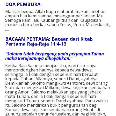
DOA PEMBUKA:
Marilah bedoa: Allah Bapa maharahim, kami mohon
ampun bila kami sampai melanggar perjanjian-Mu.
Semoga kami lalu Kaubangkitkan dan Kaujadikan
manusia baru berkat sabda Yesus, Putra-Mu terkasih,
….
BACAAN PERTAMA: Bacaan dari Kitab
Pertama Raja-Raja 11:4-13
“Salomo tidak berpegang pada perjanjian Tuhan
maka kerajaannya dikoyakkan.”
Ketika Raja Salomo menjadi tua, isteri-isterinya
mencondongkan hatinya kepada dewa-dewa,
sehingga ia tidak dengan sepenuh hati berpaut
kepada Tuhan, Allahnya, seperti Daud, ayahnya.
Demikianlah Salomo mengikuti Ashtoret, dewi orang
Sion, dan mengikuti Milkom, dewa kejijikan sembahan
orang Amon. Salomo melakukan apa yang jahat di
mata Tuhan, dan ia tidak dengan sepenuh hati
mengikuti Tuhan, seperti Daud ayahnya. Pada waktu
itu Salomo mendirikan bukit pengurbanan bagi
Kamos, dewa kejijikan sembahan orang Moab, di
gunung sebelah timur Yerusalem, dan bagi Molokh,