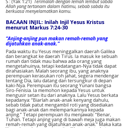
S : (Yak 1:21)
Terimalah dengan lemah lembut sabda
Allah yang tertanam dalam hatimu, sebab sabda itu
berkuasa menyelamatkan kamu.
BACAAN INJIL: Inilah Injil Yesus Kristus
menurut Markus 7:24-30
“Anjing-anjing pun makan remah-remah yang
dijatuhkan anak-anak.”
Pada waktu itu Yesus meninggalkan daerah Galilea
dan berangkat ke daerah Tirus. Ia masuk ke sebuah
rumah dan tidak mau bahwa ada orang yang
mengetahuinya, tetapi kedatangan-Nya tidak dapat
dirahasiakan. Malah seorang ibu, yang anaknya
perempuan kerasukan roh jahat, segera mendengar
tentang Dia, lalu datang dan tersungkur di depan
kaki-Nya. Perempuan itu seorang Yunani bangsa
Siro-Fenisia. Ia memohon kepada Yesus untuk
mengusir setan itu dari anaknya. Lalu Yesus berkata
kepadanya: “Biarlah anak-anak kenyang dahulu,
sebab tidak patut mengambil roti yang disediakan
bagi anak-anak dan melemparkannya kepada
anjing.” Tetapi perempuan itu menjawab: “Benar,
Tuhan. Tetapi anjing yang di bawah meja juga makan
remah-remah yang dijatuhkan anak-anak.” Maka kata