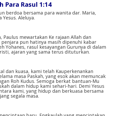
 Para Rasul 1:14
Atas/Bawah
untuk
un berdoa bersama para wanita dar. Maria,
 Yesus. Aleluya.
menaikkan
atau
menurunkan
volume.
 Paulus mewartakan Ke rajaan Allah dan
 penjara pun hatinya masih dipenuhi kabar
oleh Yohanes, rasul kesayangan Gurunya di dalam
risti, ajaran yang sama terus dituturkan.
kal dan kuasa, kami telah Kauperkenankan
elama masa Paskah, yang esok akan memuncak
angan Roh Kudus. Semoga berkat bantuan-Mu
ah dalam hidup kami sehari-hari. Demi Yesus
ntara kami, yang hidup dan berkuasa bersama
jang segala masa.
 penciptaan baru, Engkaulah yang menciptakan