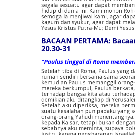
segala sesuatu agar dapat memban
hidup di dunia ini. Kami mohon R
semoga la menjiwai kami, agar dap
kagum dan syukur, agar dapat mela
Yesus Kristus Putra-Mu; Demi Yesus
BACAAN PERTAMA: Bacaan d
20.30-31
“Paulus tinggal di Roma memberi
Setelah tiba di Roma, Paulus yang 
rumah sendiri bersama-sama seoran
kemudian Paulus memanggil orang-
mereka berkumpul, Paulus berkata,
terhadap bangsa kita atau terhadap
demikian aku ditangkap di Yerusal
Setelah aku diperiksa, mereka ber
suatu kesalahan pun padaku yang s
orang-orang Yahudi menentangnya, 
kepada Kaisar, tetapi bukan denga
sebabnya aku meminta, supaya bol
justru karena pengharapan Israellah