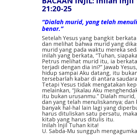
BACAAN INJIL: Inilah Inji
21:20-25
“Dialah murid, yang telah menul
benar.”
Setelah Yesus yang bangkit berkata 
dan melihat bahwa murid yang dikas
murid yang pada waktu mereka sed
inilah yang berkata, “Tuhan, siapa
Petrus melihat murid itu, ia berka
terjadi dengan dia ini?” Jawab Yesus
hidup sampai Aku datang, itu bukan
tersebarlah kabar di antara saudara
Tetapi Yesus tidak mengatakan kepa
melainkan, “Jikalau Aku menghendak
itu bukan urusanmu.” Dialah murid
dan yang telah menuliskannya; dan 
banyak hal-hal lain lagi yang diperb
harus dituliskan satu persatu, mak
kitab yang harus ditulis itu.
Inilah Injil Tuhan kita!
U. Sabda-Mu sungguh mengagumka