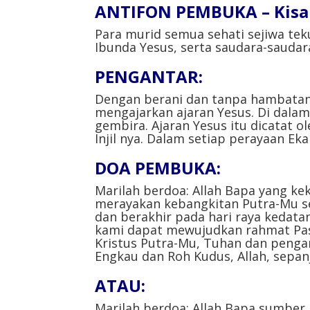
ANTIFON PEMBUKA – Kisah
Para murid semua sehati sejiwa tek
Ibunda Yesus, serta saudara-saudara
PENGANTAR:
Dengan berani dan tanpa hambatan,
mengajarkan ajaran Yesus. Di dalam
gembira. Ajaran Yesus itu dicatat 
Injil nya. Dalam setiap perayaan Eka
DOA PEMBUKA:
Marilah berdoa: Allah Bapa yang ke
merayakan kebangkitan Putra-Mu s
dan berakhir pada hari raya kedat
kami dapat mewujudkan rahmat Pask
Kristus Putra-Mu, Tuhan dan penga
Engkau dan Roh Kudus, Allah, sepan
ATAU:
Marilah berdoa: Allah Bapa sumber