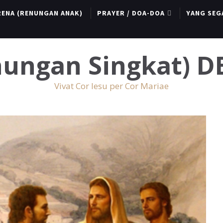
RENA (RENUNGAN ANAK)
PRAYER / DOA-DOA
YANG SEG
enungan Singkat) 
Vivat Cor Iesu per Cor Mariae