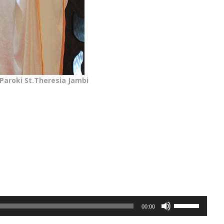
 Paroki St.Theresia Jambi
Gunakan
00:00
Anak
Panah