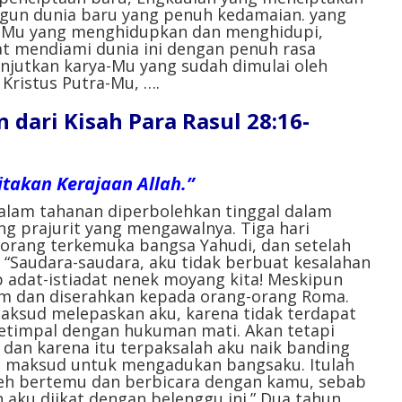
gun dunia baru yang penuh kedamaian. yang
oh-Mu yang menghidupkan dan menghidupi,
at mendiami dunia ini dengan penuh rasa
njutkan karya-Mu yang sudah dimulai oleh
 Kristus Putra-Mu, ….
ari Kisah Para Rasul 28:16-
takan Kerajaan Allah.”
dalam tahanan diperbolehkan tinggal dalam
g prajurit yang mengawalnya. Tiga hari
orang terkemuka bangsa Yahudi, dan setelah
 “Saudara-saudara, aku tidak berbuat kesalahan
 adat-istiadat nenek moyang kita! Meskipun
em dan diserahkan kepada orang-orang Roma.
maksud melepaskan aku, karena tidak terdapat
etimpal dengan hukuman mati. Akan tetapi
dan karena itu terpaksalah aku naik banding
n maksud untuk mengadukan bangsaku. Itulah
eh bertemu dan berbicara dengan kamu, sebab
 aku diikat dengan belenggu ini.” Dua tahun