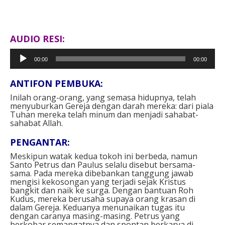
AUDIO RESI:
Pemutar
00:00
00:00
Audio
ANTIFON PEMBUKA:
Inilah orang-orang, yang semasa hidupnya, telah
menyuburkan Gereja dengan darah mereka: dari piala
Tuhan mereka telah minum dan menjadi sahabat-
sahabat Allah.
PENGANTAR:
Meskipun watak kedua tokoh ini berbeda, namun
Santo Petrus dan Paulus selalu disebut bersama-
sama. Pada mereka dibebankan tanggung jawab
mengisi kekosongan yang terjadi sejak Kristus
bangkit dan naik ke surga. Dengan bantuan Roh
Kudus, mereka berusaha supaya orang krasan di
dalam Gereja. Keduanya menunaikan tugas itu
dengan caranya masing-masing. Petrus yang
berkobar semangatnya dan spontan berkarya di