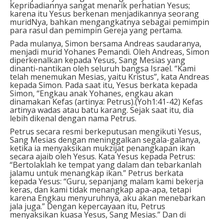
Kepribadiannya sangat menarik perhatian Yesus;
karena itu Yesus berkenan menjadikannya seorang
muridNya, bahkan mengangkatnya sebagai pemimpin
para rasul dan pemimpin Gereja yang pertama.
Pada mulanya, Simon bersama Andreas saudaranya,
menjadi murid Yohanes Pemandi. Oleh Andreas, Simon
diperkenalkan kepada Yesus, Sang Mesias yang
dinanti-nantikan oleh seluruh bangsa Israel. “Kami
telah menemukan Mesias, yaitu Kristus”, kata Andreas
kepada Simon. Pada saat itu, Yesus berkata kepada
Simon, “Engkau anak Yohanes, engkau akan
dinamakan Kefas (artinya: Petrus).(Yoh1:41-42) Kefas
artinya wadas atau batu karang. Sejak saat itu, dia
lebih dikenal dengan nama Petrus.
Petrus secara resmi berkeputusan mengikuti Yesus,
Sang Mesias dengan meninggalkan segala-galanya,
ketika ia menyaksikan mukzijat penangkapan ikan
secara ajaib oleh Yesus. Kata Yesus kepada Petrus:
“Bertolaklah ke tempat yang dalam dan tebarkanlah
jalamu untuk menangkap ikan.” Petrus berkata
kepada Yesus: “Guru, sepanjang malam kami bekerja
keras, dan kami tidak menangkap apa-apa, tetapi
karena Engkau menyuruhnya, aku akan menebarkan
jala juga.” Dengan kepercayaan itu, Petrus
menyaksikan kuasa Yesus, Sang Mesias.” Dan di