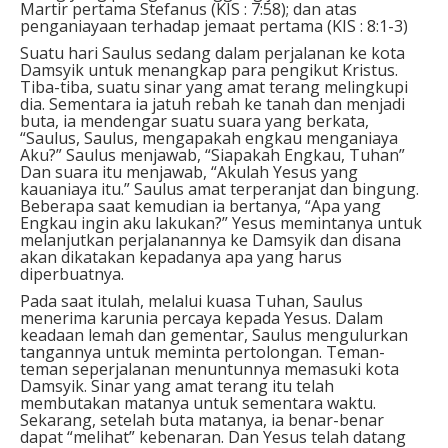
Martir pertama Stefanus (KIS : 7:58); dan atas
penganiayaan terhadap jemaat pertama (KIS : 8:1-3)
Suatu hari Saulus sedang dalam perjalanan ke kota
Damsyik untuk menangkap para pengikut Kristus.
Tiba-tiba, suatu sinar yang amat terang melingkupi
dia. Sementara ia jatuh rebah ke tanah dan menjadi
buta, ia mendengar suatu suara yang berkata,
“Saulus, Saulus, mengapakah engkau menganiaya
Aku?” Saulus menjawab, “Siapakah Engkau, Tuhan”
Dan suara itu menjawab, “Akulah Yesus yang
kauaniaya itu.” Saulus amat terperanjat dan bingung.
Beberapa saat kemudian ia bertanya, “Apa yang
Engkau ingin aku lakukan?” Yesus memintanya untuk
melanjutkan perjalanannya ke Damsyik dan disana
akan dikatakan kepadanya apa yang harus
diperbuatnya.
Pada saat itulah, melalui kuasa Tuhan, Saulus
menerima karunia percaya kepada Yesus. Dalam
keadaan lemah dan gementar, Saulus mengulurkan
tangannya untuk meminta pertolongan. Teman-
teman seperjalanan menuntunnya memasuki kota
Damsyik. Sinar yang amat terang itu telah
membutakan matanya untuk sementara waktu.
Sekarang, setelah buta matanya, ia benar-benar
dapat “melihat” kebenaran. Dan Yesus telah datang