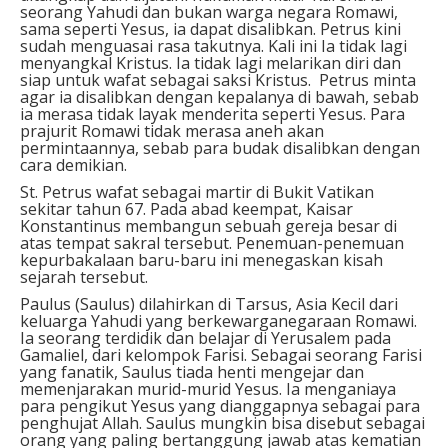
seorang Yahudi dan bukan warga negara Romawi,
sama seperti Yesus, ia dapat disalibkan. Petrus kini
sudah menguasai rasa takutnya. Kali ini Ia tidak lagi
menyangkal Kristus. Ia tidak lagi melarikan diri dan
siap untuk wafat sebagai saksi Kristus. Petrus minta
agar ia disalibkan dengan kepalanya di bawah, sebab
ia merasa tidak layak menderita seperti Yesus. Para
prajurit Romawi tidak merasa aneh akan
permintaannya, sebab para budak disalibkan dengan
cara demikian.
St. Petrus wafat sebagai martir di Bukit Vatikan
sekitar tahun 67. Pada abad keempat, Kaisar
Konstantinus membangun sebuah gereja besar di
atas tempat sakral tersebut. Penemuan-penemuan
kepurbakalaan baru-baru ini menegaskan kisah
sejarah tersebut.
Paulus (Saulus) dilahirkan di Tarsus, Asia Kecil dari
keluarga Yahudi yang berkewarganegaraan Romawi.
Ia seorang terdidik dan belajar di Yerusalem pada
Gamaliel, dari kelompok Farisi. Sebagai seorang Farisi
yang fanatik, Saulus tiada henti mengejar dan
memenjarakan murid-murid Yesus. Ia menganiaya
para pengikut Yesus yang dianggapnya sebagai para
penghujat Allah. Saulus mungkin bisa disebut sebagai
orang yang paling bertanggung jawab atas kematian