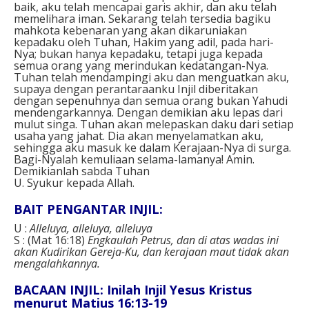
baik, aku telah mencapai garis akhir, dan aku telah
memelihara iman. Sekarang telah tersedia bagiku
mahkota kebenaran yang akan dikaruniakan
kepadaku oleh Tuhan, Hakim yang adil, pada hari-
Nya; bukan hanya kepadaku, tetapi juga kepada
semua orang yang merindukan kedatangan-Nya.
Tuhan telah mendampingi aku dan menguatkan aku,
supaya dengan perantaraanku Injil diberitakan
dengan sepenuhnya dan semua orang bukan Yahudi
mendengarkannya. Dengan demikian aku lepas dari
mulut singa. Tuhan akan melepaskan daku dari setiap
usaha yang jahat. Dia akan menyelamatkan aku,
sehingga aku masuk ke dalam Kerajaan-Nya di surga.
Bagi-Nyalah kemuliaan selama-lamanya! Amin.
Demikianlah sabda Tuhan
U. Syukur kepada Allah.
BAIT PENGANTAR INJIL:
U :
Alleluya, alleluya, alleluya
S : (Mat 16:18)
Engkaulah Petrus, dan di atas wadas ini
akan Kudirikan Gereja-Ku, dan kerajaan maut tidak akan
mengalahkannya.
BACAAN INJIL: Inilah Injil Yesus Kristus
menurut Matius 16:13-19