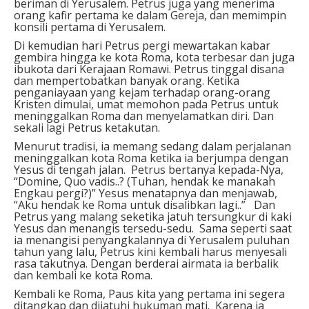
beriman di Yerusalem. Petrus juga yang menerima
orang kafir pertama ke dalam Gereja, dan memimpin
konsili pertama di Yerusalem.
Di kemudian hari Petrus pergi mewartakan kabar
gembira hingga ke kota Roma, kota terbesar dan juga
ibukota dari Kerajaan Romawi. Petrus tinggal disana
dan mempertobatkan banyak orang. Ketika
penganiayaan yang kejam terhadap orang-orang
Kristen dimulai, umat memohon pada Petrus untuk
meninggalkan Roma dan menyelamatkan diri. Dan
sekali lagi Petrus ketakutan.
Menurut tradisi, ia memang sedang dalam perjalanan
meninggalkan kota Roma ketika ia berjumpa dengan
Yesus di tengah jalan. Petrus bertanya kepada-Nya,
“Domine, Quo vadis..? (Tuhan, hendak ke manakah
Engkau pergi?)” Yesus menatapnya dan menjawab,
“Aku hendak ke Roma untuk disalibkan lagi..” Dan
Petrus yang malang seketika jatuh tersungkur di kaki
Yesus dan menangis tersedu-sedu. Sama seperti saat
ia menangisi penyangkalannya di Yerusalem puluhan
tahun yang lalu, Petrus kini kembali harus menyesali
rasa takutnya. Dengan berderai airmata ia berbalik
dan kembali ke kota Roma.
Kembali ke Roma, Paus kita yang pertama ini segera
ditangkap dan dijatuhi hukuman mati. Karena ia