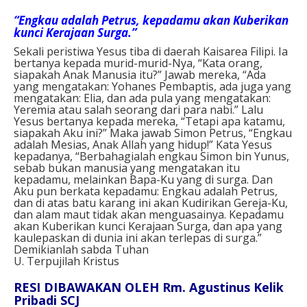
“Engkau adalah Petrus, kepadamu akan Kuberikan
kunci Kerajaan Surga.”
Sekali peristiwa Yesus tiba di daerah Kaisarea Filipi. Ia
bertanya kepada murid-murid-Nya, “Kata orang,
siapakah Anak Manusia itu?” Jawab mereka, “Ada
yang mengatakan: Yohanes Pembaptis, ada juga yang
mengatakan: Elia, dan ada pula yang mengatakan:
Yeremia atau salah seorang dari para nabi.” Lalu
Yesus bertanya kepada mereka, “Tetapi apa katamu,
siapakah Aku ini?” Maka jawab Simon Petrus, “Engkau
adalah Mesias, Anak Allah yang hidup!” Kata Yesus
kepadanya, “Berbahagialah engkau Simon bin Yunus,
sebab bukan manusia yang mengatakan itu
kepadamu, melainkan Bapa-Ku yang di surga. Dan
Aku pun berkata kepadamu: Engkau adalah Petrus,
dan di atas batu karang ini akan Kudirikan Gereja-Ku,
dan alam maut tidak akan menguasainya. Kepadamu
akan Kuberikan kunci Kerajaan Surga, dan apa yang
kaulepaskan di dunia ini akan terlepas di surga.”
Demikianlah sabda Tuhan
U. Terpujilah Kristus
RESI DIBAWAKAN OLEH Rm. Agustinus Kelik
Pribadi SCJ