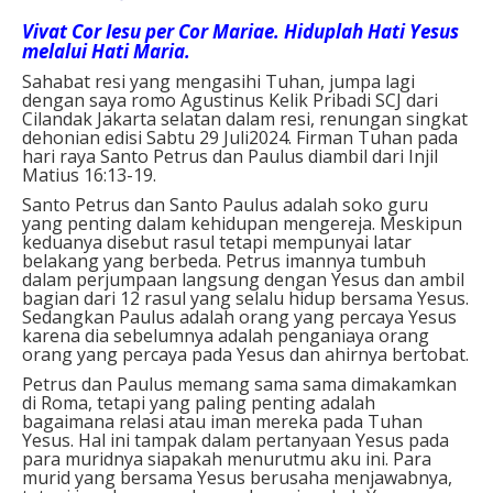
Vivat Cor Iesu per Cor Mariae. Hiduplah Hati Yesus
melalui Hati Maria.
Sahabat resi yang mengasihi Tuhan, jumpa lagi
dengan saya romo Agustinus Kelik Pribadi SCJ dari
Cilandak Jakarta selatan dalam resi, renungan singkat
dehonian edisi Sabtu 29 Juli2024. Firman Tuhan pada
hari raya Santo Petrus dan Paulus diambil dari Injil
Matius 16:13-19.
Santo Petrus dan Santo Paulus adalah soko guru
yang penting dalam kehidupan mengereja. Meskipun
keduanya disebut rasul tetapi mempunyai latar
belakang yang berbeda. Petrus imannya tumbuh
dalam perjumpaan langsung dengan Yesus dan ambil
bagian dari 12 rasul yang selalu hidup bersama Yesus.
Sedangkan Paulus adalah orang yang percaya Yesus
karena dia sebelumnya adalah penganiaya orang
orang yang percaya pada Yesus dan ahirnya bertobat.
Petrus dan Paulus memang sama sama dimakamkan
di Roma, tetapi yang paling penting adalah
bagaimana relasi atau iman mereka pada Tuhan
Yesus. Hal ini tampak dalam pertanyaan Yesus pada
para muridnya siapakah menurutmu aku ini. Para
murid yang bersama Yesus berusaha menjawabnya,