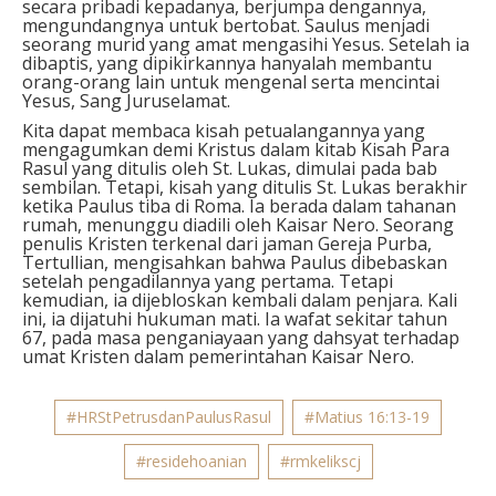
secara pribadi kepadanya, berjumpa dengannya,
mengundangnya untuk bertobat. Saulus menjadi
seorang murid yang amat mengasihi Yesus. Setelah ia
dibaptis, yang dipikirkannya hanyalah membantu
orang-orang lain untuk mengenal serta mencintai
Yesus, Sang Juruselamat.
Kita dapat membaca kisah petualangannya yang
mengagumkan demi Kristus dalam kitab Kisah Para
Rasul yang ditulis oleh St. Lukas, dimulai pada bab
sembilan. Tetapi, kisah yang ditulis St. Lukas berakhir
ketika Paulus tiba di Roma. Ia berada dalam tahanan
rumah, menunggu diadili oleh Kaisar Nero. Seorang
penulis Kristen terkenal dari jaman Gereja Purba,
Tertullian, mengisahkan bahwa Paulus dibebaskan
setelah pengadilannya yang pertama. Tetapi
kemudian, ia dijebloskan kembali dalam penjara. Kali
ini, ia dijatuhi hukuman mati. Ia wafat sekitar tahun
67, pada masa penganiayaan yang dahsyat terhadap
umat Kristen dalam pemerintahan Kaisar Nero.
#HRStPetrusdanPaulusRasul
#Matius 16:13-19
#residehoanian
#rmkelikscj