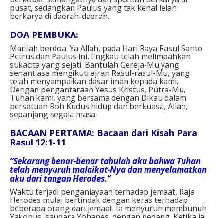
pusat, sedangkan Paulus yang tak kenal lelah
berkarya di daerah-daerah.
DOA PEMBUKA:
Marilah berdoa: Ya Allah, pada Hari Raya Rasul Santo
Petrus dan Paulus ini, Engkau telah melimpahkan
sukacita yang sejati. Bantulah Gereja-Mu yang
senantiasa mengikuti ajran Rasul-rasul-Mu, yang
telah menyampaikan dasar iman kepada kami.
Dengan pengantaraan Yesus Kristus, Putra-Mu,
Tuhan kami, yang bersama dengan Dikau dalam
persatuan Roh Kudus hidup dan berkuasa, Allah,
sepanjang segala masa.
BACAAN PERTAMA: Bacaan dari Kisah Para
Rasul 12:1-11
“Sekarang benar-benar tahulah aku bahwa Tuhan
telah menyuruh malaikat-Nya dan menyelamatkan
aku dari tangan Herodes.”
Waktu terjadi penganiayaan terhadap jemaat, Raja
Herodes mulai bertindak dengan keras terhadap
beberapa orang dari jemaat. Ia menyuruh membunuh
Yakobus, saudara Yohanes, dengan pedang. Ketika ia