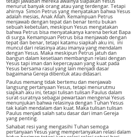
tetapi jawaban mereka awalnya siapakah Yesus
menurut banyak orang atau yang terdengar. Tetapi
ahirnya Simon Petrus yang menyatakan bahwa Yesus
adalah mesias, Anak Allah. Kemampuan Petrus
menjawab dengan tepat dan benar tentu bukan
sebuah kebetulan, meskipun Yesus mengatakan
bahwa Petrus bisa menyatakanya karena berkat Bapa
di surga. Kemampuan Petrus bisa menjawab dengan
tepat dan benar, tetapi katamu siapkah aku ini, ini
muncul dari relasinya atau imanya yang mendalam
dengan Yesus. Maka meskipun Petrus jatuh dan
bangun dalam kesetiaan membangun relasi dengan
Yesus tapi iman dan kepercayaan yang kuat pada
Yesus bersama rasul yang lain menjadi dasar
bagaimana Gereja dibentuk atau didasari.
Paulus memang tidak bertemu dan menjawab
langsung pertanyaan Yesus, tetapi menurutmu
siapkah aku ini, tetapi tulisan tulisan Paulus dalam
surat-suratnya sebagai pewartaan mengenai Yesus
menunjukan bahwa relasinya dengan Tuhan Yesus
tak kalah mendalam dan kuat. Maka tulisan tulisan
Paulus menjadi salah satu dasar dari iman Gereja
yang penting.
Sahabat resi yang mengasihi Tuhan semoga
pertanyaan Yesus yang mempertanyakan relasi dalam
hidup beriman tetapi juga relasi relasi sehari hari