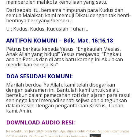
memperoleh mahkota kemuliaan yang satu.
Dari sebab itu, bersama himpunan para Kudus dan
semua Malaikat, kami memuji Dikau dengan tak henti-
hentinya bernyanyi/berseru:
U : Kudus, Kudus, Kuduslah Tuhan…
ANTIFON KOMUNI – Bdk. Mat. 16:16,18
Petrus berkata kepada Yesus, “Engkaulah Mesias,
Anak Allah yang hidup!” Yesus menjawab, “Engkau
adalah Petrus dan di atas batu karang ini Aku akan
mendirikan Gereja-Ku”
DOA SESUDAH KOMUNI:
Marilah berdoa: Ya Allah, kami telah disegarkan
dengan sakramen ini. Bantulah kami untuk selalu
bertekun dalam pemecahan roti dan ajaran para rasul
sehingga kami menjadi sehati sejiwa dan diteguhkan
dalam kasih. Dengan pengantaraan Kristus, Tuhan
kami. Amin.
DOWNLOAD AUDIO RESI:
Resi-Sabtu 29 Juni 2024 oleh Rm. Agustinus Kelik Pribadi SCJ dari Komunitas
SCJ Paroki St. Stefanus Cilandak Jakarta Indonesia
Unduh