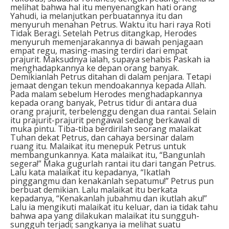
melihat bahwa hal itu menyenangkan hati orang
Yahudi, ia melanjutkan perbuatannya itu dan
menyuruh menahan Petrus. Waktu itu hari raya Roti
Tidak Beragi. Setelah Petrus ditangkap, Herodes
menyuruh memenjarakannya di bawah penjagaan
empat regu, masing-masing terdiri dari empat
prajurit. Maksudnya ialah, supaya sehabis Paskah ia
menghadapkannya ke depan orang banyak.
Demikianlah Petrus ditahan di dalam penjara. Tetapi
jemaat dengan tekun mendoakannya kepada Allah.
Pada malam sebelum Herodes menghadapkannya
kepada orang banyak, Petrus tidur di antara dua
orang prajurit, terbelenggu dengan dua rantai. Selain
itu prajurit-prajurit pengawal sedang berkawal di
muka pintu. Tiba-tiba berdirilah seorang malaikat
Tuhan dekat Petrus, dan cahaya bersinar dalam
ruang itu. Malaikat itu menepuk Petrus untuk
membangunkannya. Kata malaikat itu, “Bangunlah
segera!” Maka gugurlah rantai itu dari tangan Petrus.
Lalu kata malaikat itu kepadanya, “Ikatlah
pinggangmu dan kenakanlah sepatumu!” Petrus pun
berbuat demikian. Lalu malaikat itu berkata
kepadanya, “Kenakanlah jubahmu dan ikutlah aku!”
Lalu ia mengikuti malaikat itu keluar, dan ia tidak tahu
bahwa apa yang dilakukan malaikat itu sungguh-
sungguh terjadi; sangkanya ia melihat suatu