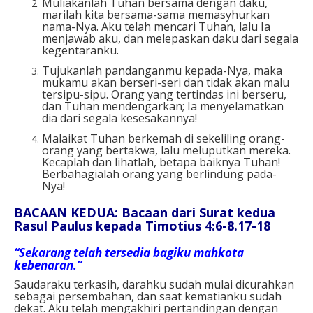
Muliakanlah Tuhan bersama dengan daku,
marilah kita bersama-sama memasyhurkan
nama-Nya. Aku telah mencari Tuhan, lalu Ia
menjawab aku, dan melepaskan daku dari segala
kegentaranku.
Tujukanlah pandanganmu kepada-Nya, maka
mukamu akan berseri-seri dan tidak akan malu
tersipu-sipu. Orang yang tertindas ini berseru,
dan Tuhan mendengarkan; Ia menyelamatkan
dia dari segala kesesakannya!
Malaikat Tuhan berkemah di sekeliling orang-
orang yang bertakwa, lalu meluputkan mereka.
Kecaplah dan lihatlah, betapa baiknya Tuhan!
Berbahagialah orang yang berlindung pada-
Nya!
BACAAN KEDUA: Bacaan dari Surat kedua
Rasul Paulus kepada Timotius 4:6-8.17-18
“Sekarang telah tersedia bagiku mahkota
kebenaran.”
Saudaraku terkasih, darahku sudah mulai dicurahkan
sebagai persembahan, dan saat kematianku sudah
dekat. Aku telah mengakhiri pertandingan dengan