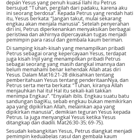
depan Yesus yang penuh kuasa Ilahi itu Petrus
bersujud: “Tuhan, pergilah dari padaku, karena aku
ini seorang berdosa”. Kepada Petrus yang rendah hati
itu, Yesus berkata: “Jangan takut, mulai sekarang
engkau akan menjala manusia”. Setelah penyerahan
diri ini, Petrus diperkenankan menyaksikan berbagai
peristiwa dan akhirnya dipercayakan tugas menjadi
pemimpin para rasul dan gembala kaum beriman.
Di samping kisah-kisah yang menampilkan pribadi
Petrus sebagai orang kepercayaan Yesus, terdapat
juga kisah Injil yang menampilkan pribadi Petrus
sebagai seorang yang masih dangkal imannya dan
belum memahami benar kehendak Allah atas diri
Yesus. Dalam Mat16:21-28 dikisahkan tentang
pemberitahuan Yesus tentang penderitaanNya, dan
Petrus serta merta berkata: “Tuhan, kiranya Allah
menjauhkan hal itu! Hal itu sekali-kali takkan
menimpa Engkau”. “Enyalah iblis. Engkau suatu batu
sandungan bagiKu, sebab engkau bukan memikirkan
apa yang dipikirkan Allah, melainkan apa yang
dipikirkan manusia”, demikian teguran Yesus kepada
Petrus. Ia juga menyangkal Yesus ketika Yesus
ditangkap dan diadili. Mat26:30-35; 69-75).
Sesudah kebangkitan Yesus, Petrus diangkat menjadi
pemimpin keduabelas rasul dan gembala kaum