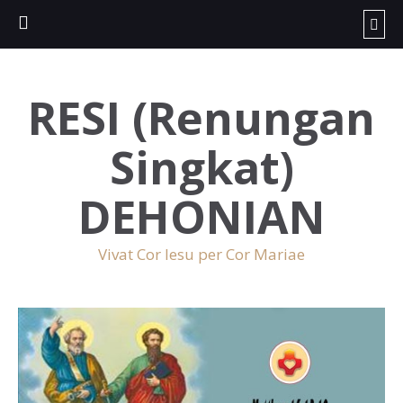
RESI (Renungan
Singkat)
DEHONIAN
Vivat Cor Iesu per Cor Mariae