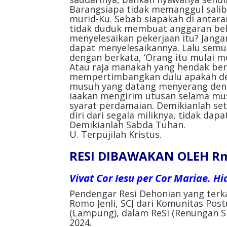
Barangsiapa tidak memanggul salibn
murid-Ku. Sebab siapakah di anta
tidak duduk membuat anggaran bel
menyelesaikan pekerjaan itu? Janga
dapat menyelesaikannya. Lalu semu
dengan berkata, ‘Orang itu mulai m
Atau raja manakah yang hendak ber
mempertimbangkan dulu apakah den
musuh yang datang menyerang denga
iaakan mengirim utusan selama mu
syarat perdamaian. Demikianlah se
diri dari segala miliknya, tidak dap
Demikianlah Sabda Tuhan.
U. Terpujilah Kristus.
RESI DIBAWAKAN OLEH Rm.
Vivat Cor Iesu per Cor Mariae. H
Pendengar Resi Dehonian yang terk
Romo Jenli, SCJ dari Komunitas Postu
(Lampung), dalam ReSi (Renungan Si
2024.