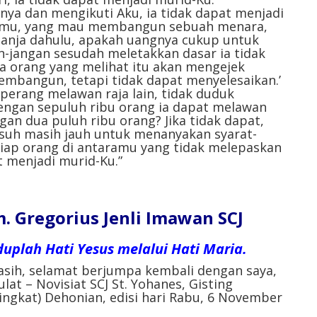
ya dan mengikuti Aku, ia tidak dapat menjadi
ramu, yang mau membangun sebuah menara,
anja dahulu, apakah uangnya cukup untuk
n-jangan sesudah meletakkan dasar ia tidak
a orang yang melihat itu akan mengejek
embangun, tetapi tidak dapat menyelesaikan.’
perang melawan raja lain, tidak duduk
gan sepuluh ribu orang ia dapat melawan
n dua puluh ribu orang? Jika tidak dapat,
suh masih jauh untuk menanyakan syarat-
tiap orang di antaramu yang tidak melepaskan
at menjadi murid-Ku.”
 Gregorius Jenli Imawan SCJ
iduplah Hati Yesus melalui Hati Maria.
asih, selamat berjumpa kembali dengan saya,
lat – Novisiat SCJ St. Yohanes, Gisting
ngkat) Dehonian, edisi hari Rabu, 6 November