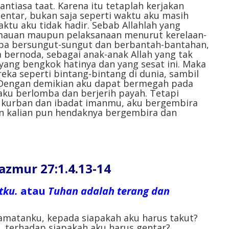
antiasa taat. Karena itu tetaplah kerjakan
ntar, bukan saja seperti waktu aku masih
aktu aku tidak hadir. Sebab Allahlah yang
mauan maupun pelaksanaan menurut kerelaan-
npa bersungut-sungut dan berbantah-bantahan,
a bernoda, sebagai anak-anak Allah yang tak
yang bengkok hatinya dan yang sesat ini. Maka
eka seperti bintang-bintang di dunia, sambil
Dengan demikian aku dapat bermegah pada
h aku berlomba dan berjerih payah. Tetapi
a kurban dan ibadat imanmu, aku bergembira
an kalian pun hendaknya bergembira dan
mur 27:1.4.13-14
tku.
atau
Tuhan adalah terang dan
amatanku, kepada siapakah aku harus takut?
 terhadap siapakah aku harus gentar?