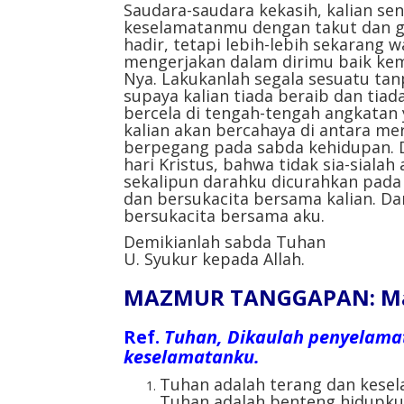
Saudara-saudara kekasih, kalian sen
keselamatanmu dengan takut dan ge
hadir, tetapi lebih-lebih sekarang w
mengerjakan dalam dirimu baik ke
Nya. Lakukanlah segala sesuatu ta
supaya kalian tiada beraib dan tiad
bercela di tengah-tengah angkatan 
kalian akan bercahaya di antara mer
berpegang pada sabda kehidupan. 
hari Kristus, bahwa tidak sia-siala
sekalipun darahku dicurahkan pad
dan bersukacita bersama kalian. D
bersukacita bersama aku.
Demikianlah sabda Tuhan
U. Syukur kepada Allah.
MAZMUR TANGGAPAN: Maz
Ref.
Tuhan, Dikaulah penyelama
keselamatanku.
Tuhan adalah terang dan kesel
Tuhan adalah benteng hidupku,