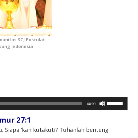
munitas SCJ Postulat-
pung Indonesia
Gunakan
00:00
Anak
Panah
mur 27:1
Atas/Bawah
untuk
. Siapa ‘kan kutakuti? Tuhanlah benteng
menaikkan