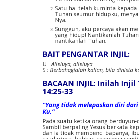
Satu hal telah kuminta kepada 
Tuhan seumur hidupku, menyak
Nya.
Sungguh, aku percaya akan mel
yang hidup! Nantikanlah Tuhan
nantikanlah Tuhan.
BAIT PENGANTAR INJIL:
U :
Alleluya, alleluya
S :
Berbahagialah kalian, bila dinista
BACAAN INJIL: Inilah Inji
14:25-33
“Yang tidak melepaskan diri dari
Ku.”
Pada suatu ketika orang berduyun-
Sambil berpaling Yesus berkata ke
dan ia tidak membenci bapanya, ibu
saudarinya, bahkan nyawanya sendir