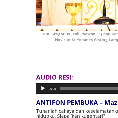
Rm. Gregorius Jenli Imawan SCJ dari Ko
Novisiat St Yohanes Gisting Lam
AUDIO RESI:
Pemutar
00:00
Audio
ANTIFON PEMBUKA – Maz
Tuhanlah cahaya dan keselamatanku
hidupku. Siapa ‘kan kugentari?