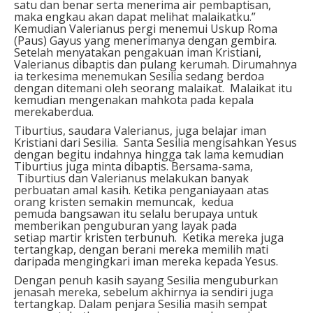
satu dan benar serta menerima air pembaptisan,
maka engkau akan dapat melihat malaikatku.”
Kemudian Valerianus pergi menemui Uskup Roma
(Paus) Gayus yang menerimanya dengan gembira.
Setelah menyatakan pengakuan iman Kristiani,
Valerianus dibaptis dan pulang kerumah. Dirumahnya
ia terkesima menemukan Sesilia sedang berdoa
dengan ditemani oleh seorang malaikat. Malaikat itu
kemudian mengenakan mahkota pada kepala
merekaberdua.
Tiburtius, saudara Valerianus, juga belajar iman
Kristiani dari Sesilia. Santa Sesilia mengisahkan Yesus
dengan begitu indahnya hingga tak lama kemudian
Tiburtius juga minta dibaptis. Bersama-sama,
Tiburtius dan Valerianus melakukan banyak
perbuatan amal kasih. Ketika penganiayaan atas
orang kristen semakin memuncak, kedua
pemuda bangsawan itu selalu berupaya untuk
memberikan penguburan yang layak pada
setiap martir kristen terbunuh. Ketika mereka juga
tertangkap, dengan berani mereka memilih mati
daripada mengingkari iman mereka kepada Yesus.
Dengan penuh kasih sayang Sesilia menguburkan
jenasah mereka, sebelum akhirnya ia sendiri juga
tertangkap. Dalam penjara Sesilia masih sempat