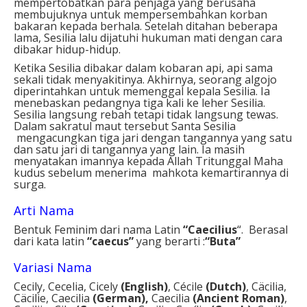
mempertobatkan para penjaga yang berusaha
membujuknya untuk mempersembahkan korban
bakaran kepada berhala. Setelah ditahan beberapa
lama, Sesilia lalu dijatuhi hukuman mati dengan cara
dibakar hidup-hidup.
Ketika Sesilia dibakar dalam kobaran api, api sama
sekali tidak menyakitinya. Akhirnya, seorang algojo
diperintahkan untuk memenggal kepala Sesilia. Ia
menebaskan pedangnya tiga kali ke leher Sesilia.
Sesilia langsung rebah tetapi tidak langsung tewas.
Dalam sakratul maut tersebut Santa Sesilia
mengacungkan tiga jari dengan tangannya yang satu
dan satu jari di tangannya yang lain. Ia masih
menyatakan imannya kepada Allah Tritunggal Maha
kudus sebelum menerima mahkota kemartirannya di
surga.
Arti Nama
Bentuk Feminim dari nama Latin
“Caecilius
“. Berasal
dari kata latin
“
caecus”
yang berarti :
“Buta”
Variasi Nama
Cecily, Cecelia, Cicely
(English)
, Cécile
(Dutch)
, Cäcilia,
Cäcilie, Caecilia
(German),
Caecilia
(Ancient Roman)
,