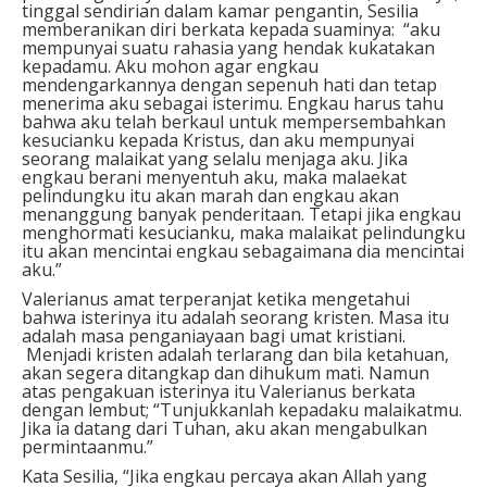
tinggal sendirian dalam kamar pengantin, Sesilia
memberanikan diri berkata kepada suaminya: “aku
mempunyai suatu rahasia yang hendak kukatakan
kepadamu. Aku mohon agar engkau
mendengarkannya dengan sepenuh hati dan tetap
menerima aku sebagai isterimu. Engkau harus tahu
bahwa aku telah berkaul untuk mempersembahkan
kesucianku kepada Kristus, dan aku mempunyai
seorang malaikat yang selalu menjaga aku. Jika
engkau berani menyentuh aku, maka malaekat
pelindungku itu akan marah dan engkau akan
menanggung banyak penderitaan. Tetapi jika engkau
menghormati kesucianku, maka malaikat pelindungku
itu akan mencintai engkau sebagaimana dia mencintai
aku.”
Valerianus amat terperanjat ketika mengetahui
bahwa isterinya itu adalah seorang kristen. Masa itu
adalah masa penganiayaan bagi umat kristiani.
Menjadi kristen adalah terlarang dan bila ketahuan,
akan segera ditangkap dan dihukum mati. Namun
atas pengakuan isterinya itu Valerianus berkata
dengan lembut; “Tunjukkanlah kepadaku malaikatmu.
Jika ia datang dari Tuhan, aku akan mengabulkan
permintaanmu.”
Kata Sesilia, “Jika engkau percaya akan Allah yang