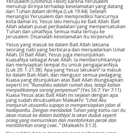
Yerusalem (Dominus Flevit) karena Yerusalem
menutup dirinya terhadap keselamatan yang datang
dari Tuhan dalam diriNya (Luk 19:44). Setelah
menangisi Yerusalem dan memprediksi hancurnya
kota damai ini, Yesus lalu menuju ke Bait Allah. Bait
Allah adalah pusat peribadatan yang mempersatukan
Tuhan dan umatNya. Semua mata tertuju ke
Jerusalem. Disanalah keselamatan itu terpenuhi.
Yesus yang masuk ke dalam Bait Allah laksana
seorang nabi yang berbicara dan menyadarkan Umat
Allah. Di Bait Allah, Yesus juga menunjukkan
kuasaNya sebagai Anak Allah. Ia membersihkannya
dan menyiapkan tempat itu untuk pengajaranNya.
(Luk 20: 1-21.38). Apa yang Yesus lakukan? Ia masuk
ke dalam Bait Allah, dan mengusir semua pedagang.
Kuasa yang ditunjukkan atas Bait Allah diungkapkan
seperti ini:
“Rumahku adalah rumah doa, tetapi kalian
menjadikannya sarang penyamun!”
(Yes 56:7; Yer 7:11).
Kuasa Yesus atas Bait Allah ini sejalan dengan apa
yang sudah dinubuatkan Maleakhi:
“Lihat Aku
menyuruh utusanKu supaya ia mempersiapkan jalan di
hadapanKu. Dengan mendadak Tuhan yang kamu cari itu
akan masuk ke dalam baitNya! Ia akan duduk seperti
orang yang memurnikan dan mentahirkan perak dan
mentahirkan orang Lewi..”
(Maleakhi 3:1.3).