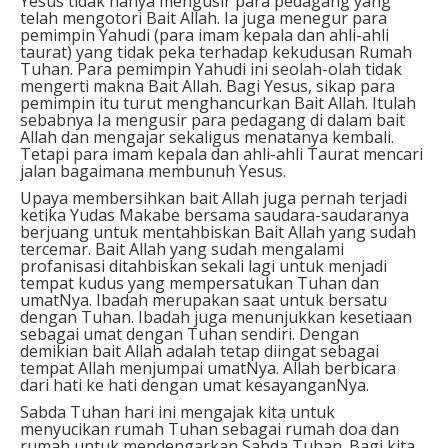
Yesus tidak hanya mengusir para pedagang yang
telah mengotori Bait Allah. Ia juga menegur para
pemimpin Yahudi (para imam kepala dan ahli-ahli
taurat) yang tidak peka terhadap kekudusan Rumah
Tuhan. Para pemimpin Yahudi ini seolah-olah tidak
mengerti makna Bait Allah. Bagi Yesus, sikap para
pemimpin itu turut menghancurkan Bait Allah. Itulah
sebabnya Ia mengusir para pedagang di dalam bait
Allah dan mengajar sekaligus menatanya kembali.
Tetapi para imam kepala dan ahli-ahli Taurat mencari
jalan bagaimana membunuh Yesus.
Upaya membersihkan bait Allah juga pernah terjadi
ketika Yudas Makabe bersama saudara-saudaranya
berjuang untuk mentahbiskan Bait Allah yang sudah
tercemar. Bait Allah yang sudah mengalami
profanisasi ditahbiskan sekali lagi untuk menjadi
tempat kudus yang mempersatukan Tuhan dan
umatNya. Ibadah merupakan saat untuk bersatu
dengan Tuhan. Ibadah juga menunjukkan kesetiaan
sebagai umat dengan Tuhan sendiri. Dengan
demikian bait Allah adalah tetap diingat sebagai
tempat Allah menjumpai umatNya. Allah berbicara
dari hati ke hati dengan umat kesayanganNya.
Sabda Tuhan hari ini mengajak kita untuk
menyucikan rumah Tuhan sebagai rumah doa dan
rumah untuk mendengarkan Sabda Tuhan. Bagi kita