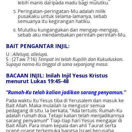
lebih manis daripada madu bagi mulutku.
Peringatan-peringatan-Mu adalah milik
pusakaku untuk selama-lamanya, sebab
semuanya itu kegirangan hatiku.
Mulutku kungangakan dan mengap-mengap,
sebab aku mendambakan perintah-perintah-Mu.
BAIT PENGANTAR INJIL:
U :
Alleluya, alleluya.
S : (2Taw 7:16)
Tempat ini telah Kupilih dan Kukuduskan.
Supaya nama-Ku tinggal di sana sepanjang masa.
BACAAN INJIL: Inilah Injil Yesus Kristus
menurut Lukas 19:45-48
“Rumah-Ku telah kalian jadikan sarang penyamun.”
Pada waktu itu Yesus tiba di Yerusalem dan masuk ke
Bait Allah. Maka mulailah Ia mengusir semua
pedagang di situ. Ia berkata, “Ada tertulis: Rumah-Ku
adalah rumah doa. Tetapi kalian telah menjadikannya
sarang penyamun!” Tiap-tiap hari Yesus mengajar di
Bait Allah. Para imam kepala dan ahli Taurat serta
orang-orang terkemuka bangsa Israel berusaha