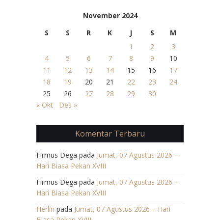
November 2024
S
S
R
K
J
S
M
1
2
3
4
5
6
7
8
9
10
11
12
13
14
15
16
17
18
19
20
21
22
23
24
25
26
27
28
29
30
« Okt
Des »
Komentar Terbaru
Firmus Dega
pada
Jumat, 07 Agustus 2026 –
Hari Biasa Pekan XVIII
Firmus Dega
pada
Jumat, 07 Agustus 2026 –
Hari Biasa Pekan XVIII
Herlin
pada
Jumat, 07 Agustus 2026 – Hari
Biasa Pekan XVIII