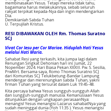
membinasakan Yesus. Tetapi mereka tidak tahu,
bagaimana harus melakukannya, sebab seluruh
rakyat terpikat kepada-Nya dan ingin mendengarkan
Dia.
Demikianlah Sabda Tuhan
U. Terpujilah Kristus.
RESI DIBAWAKAN OLEH Rm. Thomas Suratno
SCJ
Vivat Cor Iesu per Cor Mariae. Hiduplah Hati Yesus
melalui Hati Maria.
Sahabat Resi yang terkasih, kita jumpa lagi dalam
Renungan Singkat Dehonian hari ini: Jumat, 22
Nopember 2024. Hari Biasa Pekan XXXIII. Pw. S. Sesilia,
PrwMrt. Bersama saya, Romo Thomas Suratno SCJ
dari Komunitas SCJ Telukbetung-Bandar Lampung
mendengar dan merenungkan sabda Tuhan, yakni
firman Tuhan yang tersurat dalam Luk 19:45-48.
Kita percaya bahwa Yesus sungguh-sungguh Allah
dan sungguh-sungguh manusia. Kemanusiaan Yesus
ditunjukkan dengan ungkapan perasaanNya:
menangis! Yesus menangisi Lazarus sahabatNya yang
sudah meninggal dunia (Yoh 11:35 ). Yesus menangisi