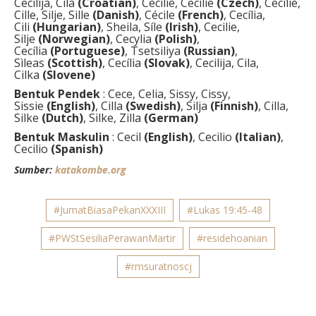
Cecilija, Cila
(Croatian)
, Cecilie, Cecílie
(Czech)
, Cecilie,
Cille, Silje, Sille
(Danish)
, Cécile
(French)
, Cecília,
Cili
(Hungarian)
, Sheila, Síle
(Irish)
, Cecilie,
Silje
(Norwegian)
, Cecylia
(Polish)
,
Cecília
(Portuguese)
, Tsetsiliya
(Russian)
,
Sìleas
(Scottish)
, Cecília
(Slovak)
, Cecilija, Cila,
Cilka
(Slovene)
Bentuk Pendek
: Cece, Celia, Sissy, Cissy,
Sissie
(English)
, Cilla
(Swedish)
, Silja
(Finnish)
, Cilla,
Silke
(Dutch)
, Silke, Zilla
(German)
Bentuk Maskulin
: Cecil
(English)
, Cecilio
(Italian)
,
Cecilio
(Spanish)
Sumber:
katakombe.org
#JumatBiasaPekanXXXIII
#Lukas 19:45-48
#PWStSesiliaPerawanMartir
#residehoanian
#rmsuratnoscj