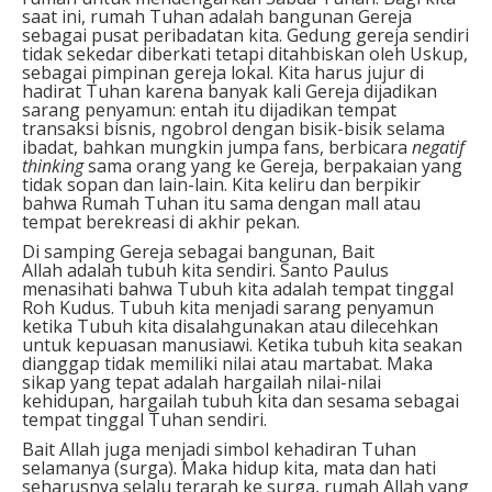
saat ini, rumah Tuhan adalah bangunan Gereja
sebagai pusat peribadatan kita. Gedung gereja sendiri
tidak sekedar diberkati tetapi ditahbiskan oleh Uskup,
sebagai pimpinan gereja lokal. Kita harus jujur di
hadirat Tuhan karena banyak kali Gereja dijadikan
sarang penyamun: entah itu dijadikan tempat
transaksi bisnis, ngobrol dengan bisik-bisik selama
ibadat, bahkan mungkin jumpa fans, berbicara
negatif
thinking
sama orang yang ke Gereja, berpakaian yang
tidak sopan dan lain-lain. Kita keliru dan berpikir
bahwa Rumah Tuhan itu sama dengan mall atau
tempat berekreasi di akhir pekan.
Di samping Gereja sebagai bangunan, Bait
Allah adalah tubuh kita sendiri. Santo Paulus
menasihati bahwa Tubuh kita adalah tempat tinggal
Roh Kudus. Tubuh kita menjadi sarang penyamun
ketika Tubuh kita disalahgunakan atau dilecehkan
untuk kepuasan manusiawi. Ketika tubuh kita seakan
dianggap tidak memiliki nilai atau martabat. Maka
sikap yang tepat adalah hargailah nilai-nilai
kehidupan, hargailah tubuh kita dan sesama sebagai
tempat tinggal Tuhan sendiri.
Bait Allah juga menjadi simbol kehadiran Tuhan
selamanya (surga). Maka hidup kita, mata dan hati
seharusnya selalu terarah ke surga, rumah Allah yang