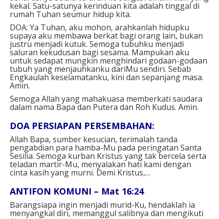
kekal. Satu-satunya kerinduan kita adalah tinggal di
rumah Tuhan seumur hidup kita.
DOA: Ya Tuhan, aku mohon, arahkanlah hidupku
supaya aku membawa berkat bagi orang lain, bukan
justru menjadi kutuk. Semoga tubuhku menjadi
saluran kekudusan bagi sesama. Mampukan aku
untuk sedapat mungkin menghindari godaan-godaan
tubuh yang menjauhkanku dariMu sendiri. Sebab
Engkaulah keselamatanku, kini dan sepanjang masa.
Amin.
Semoga Allah yang mahakuasa memberkati saudara
dalam nama Bapa dan Putera dan Roh Kudus. Amin.
DOA PERSIAPAN PERSEMBAHAN:
Allah Bapa, sumber kesucian, terimalah tanda
pengabdian para hamba-Mu pada peringatan Santa
Sesilia. Semoga kurban Kristus yang tak bercela serta
teladan martir-Mu, menyalakan hati kami dengan
cinta kasih yang murni. Demi Kristus,…
ANTIFON KOMUNI – Mat 16:24
Barangsiapa ingin menjadi murid-Ku, hendaklah ia
menyangkal diri, memanggul salibnya dan mengikuti