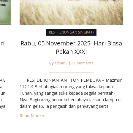
RESI (RENUNGAN SINGKAT)
ri
Rabu, 05 November 2025- Hari Biasa
Pekan XXXI
By
admin2
|
2 Comments
4:8
RESI DEHONIAN: ANTIFON PEMBUKA – Mazmur
ta
112:1.4 Berbahagialah orang yang takwa kepada
pun
Tuhan, yang sangat suka kepada segala perintah-
a
Nya. Bagi orang benar ia bercahaya laksana lampu di
nya
dalam gelap, Ia pengasih dan penyayang serta
berlaku adil. PENGANTAR: Satu-satunya hutangmu
Read More »
tetaplah cinta kasih di antara sesama’ demikianlah
tulis Paulus kepada jemaat di Roma. Hutang itu
takkan dapat kita…