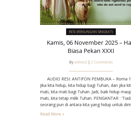
RESI (RENUNGAN SINGKAT)
Kamis, 06 November 2025 – Ha
Biasa Pekan XXXI
By
admin2
|
2 Comments
AUDIO RESI: ANTIFON PEMBUKA – Roma 1
Jika kita hidup, kita hidup bagi Tuhan, dan jika ki
mati, kita mati bagi Tuhan. Jadi, baik hidup mau
mati, kita tetap milik Tuhan. PENGANTAR : ‘Tiad
seorang pun di antara kita yang hidup untuk diri
sendiri, dan tiada seorang pun yang mati untuk
Read More »
dirinya sendiri,’ tulis Paul tis kepada…