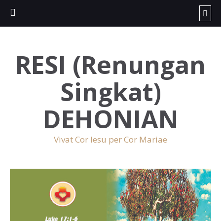
RESI (Renungan
Singkat)
DEHONIAN
Vivat Cor Iesu per Cor Mariae