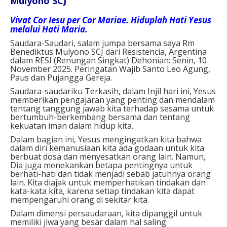
Mulyono SCJ
Vivat Cor Iesu per Cor Mariae. Hiduplah Hati Yesus
melalui Hati Maria.
Saudara-Saudari, salam jumpa bersama saya Rm
Benediktus Mulyono SCJ dari Resistencia, Argentina
dalam RESI (Renungan Singkat) Dehonian: Senin, 10
November 2025. Peringatan Wajib Santo Leo Agung,
Paus dan Pujangga Gereja.
Saudara-saudariku Terkasih, dalam Injil hari ini, Yesus
memberikan pengajaran yang penting dan mendalam
tentang tanggung jawab kita terhadap sesama untuk
bertumbuh-berkembang bersama dan tentang
kekuatan iman dalam hidup kita.
Dalam bagian ini, Yesus mengingatkan kita bahwa
dalam diri kemanusiaan kita ada godaan untuk kita
berbuat dosa dan menyesatkan orang lain. Namun,
Dia juga menekankan betapa pentingnya untuk
berhati-hati dan tidak menjadi sebab jatuhnya orang
lain. Kita diajak untuk memperhatikan tindakan dan
kata-kata kita, karena setiap tindakan kita dapat
mempengaruhi orang di sekitar kita.
Dalam dimensi persaudaraan, kita dipanggil untuk
memiliki jiwa yang besar dalam hal saling