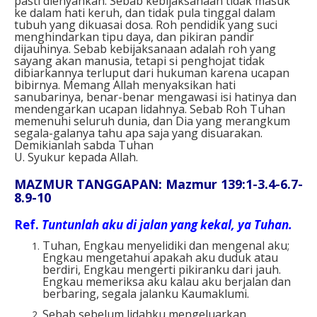
pasti dienyahkan. Sebab kebijaksanaan tidak masuk
ke dalam hati keruh, dan tidak pula tinggal dalam
tubuh yang dikuasai dosa. Roh pendidik yang suci
menghindarkan tipu daya, dan pikiran pandir
dijauhinya. Sebab kebijaksanaan adalah roh yang
sayang akan manusia, tetapi si penghojat tidak
dibiarkannya terluput dari hukuman karena ucapan
bibirnya. Memang Allah menyaksikan hati
sanubarinya, benar-benar mengawasi isi hatinya dan
mendengarkan ucapan lidahnya. Sebab Roh Tuhan
memenuhi seluruh dunia, dan Dia yang merangkum
segala-galanya tahu apa saja yang disuarakan.
Demikianlah sabda Tuhan
U. Syukur kepada Allah.
MAZMUR TANGGAPAN: Mazmur 139:1-3.4-6.7-
8.9-10
Ref.
Tuntunlah aku di jalan yang kekal, ya Tuhan.
Tuhan, Engkau menyelidiki dan mengenal aku;
Engkau mengetahui apakah aku duduk atau
berdiri, Engkau mengerti pikiranku dari jauh.
Engkau memeriksa aku kalau aku berjalan dan
berbaring, segala jalanku Kaumaklumi.
Sebab sebelum lidahku mengeluarkan