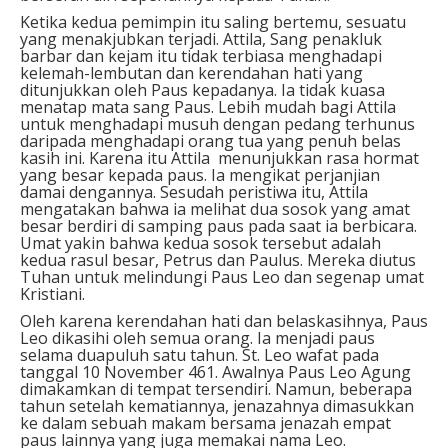
Ketika kedua pemimpin itu saling bertemu, sesuatu
yang menakjubkan terjadi. Attila, Sang penakluk
barbar dan kejam itu tidak terbiasa menghadapi
kelemah-lembutan dan kerendahan hati yang
ditunjukkan oleh Paus kepadanya. Ia tidak kuasa
menatap mata sang Paus. Lebih mudah bagi Attila
untuk menghadapi musuh dengan pedang terhunus
daripada menghadapi orang tua yang penuh belas
kasih ini. Karena itu Attila menunjukkan rasa hormat
yang besar kepada paus. Ia mengikat perjanjian
damai dengannya. Sesudah peristiwa itu, Attila
mengatakan bahwa ia melihat dua sosok yang amat
besar berdiri di samping paus pada saat ia berbicara.
Umat yakin bahwa kedua sosok tersebut adalah
kedua rasul besar, Petrus dan Paulus. Mereka diutus
Tuhan untuk melindungi Paus Leo dan segenap umat
Kristiani.
Oleh karena kerendahan hati dan belaskasihnya, Paus
Leo dikasihi oleh semua orang. Ia menjadi paus
selama duapuluh satu tahun. St. Leo wafat pada
tanggal 10 November 461. Awalnya Paus Leo Agung
dimakamkan di tempat tersendiri. Namun, beberapa
tahun setelah kematiannya, jenazahnya dimasukkan
ke dalam sebuah makam bersama jenazah empat
paus lainnya yang juga memakai nama Leo.