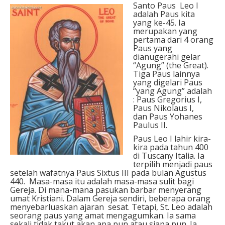
Santo Paus Leo I
adalah Paus kita
yang ke-45. Ia
merupakan yang
pertama dari 4 orang
Paus yang
dianugerahi gelar
“Agung” (the Great).
Tiga Paus lainnya
yang digelari Paus
“yang Agung” adalah
: Paus Gregorius I,
Paus Nikolaus I,
dan Paus Yohanes
Paulus II.
Paus Leo I lahir kira-
kira pada tahun 400
di Tuscany Italia. Ia
terpilih menjadi paus
setelah wafatnya Paus Sixtus III pada bulan Agustus
440. Masa-masa itu adalah masa-masa sulit bagi
Gereja. Di mana-mana pasukan barbar menyerang
umat Kristiani. Dalam Gereja sendiri, beberapa orang
menyebarluaskan ajaran sesat. Tetapi, St. Leo adalah
seorang paus yang amat mengagumkan. Ia sama
sekali tidak takut akan apa pun atau siapa pun. Ia