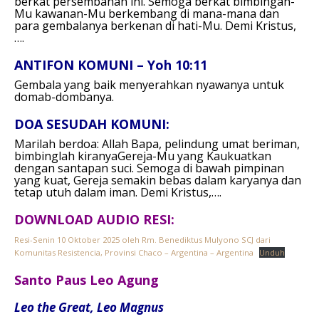
berkat persembahan ini.
Semoga berkat bimbingan-
Mu kawanan-Mu berkembang di mana-mana dan
para gembalanya berkenan di hati-Mu.
Demi Kristus,
….
ANTIFON KOMUNI – Yoh 10:11
Gembala yang baik menyerahkan nyawanya untuk
domab-dombanya.
DOA SESUDAH KOMUNI:
Marilah berdoa:
Allah Bapa, pelindung umat beriman,
bimbinglah kiranyaGereja-Mu yang Kaukuatkan
dengan santapan suci.
Semoga di bawah pimpinan
yang kuat, Gereja semakin bebas dalam karyanya dan
tetap utuh dalam iman.
Demi Kristus,….
DOWNLOAD AUDIO RESI:
Resi-Senin 10 Oktober 2025 oleh Rm. Benediktus Mulyono SCJ dari
Komunitas Resistencia, Provinsi Chaco – Argentina – Argentina
Unduh
Santo Paus Leo Agung
Leo the Great, Leo Magnus