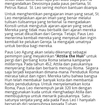
mengandalkan Devosinya pada paus pertama, St.
Petrus Rasul. St. Leo sering mohon bantuan doanya.
Untuk menghentikan pengajaran iman yang sesat, St.
Leo menjelaskan ajaran iman yang benar melalui
tulisan-tulisannya yang terkenal. Ia mengadakan
Konsili untuk mengutuk ajaran-ajaran yang sesat.
Mereka yang tidak mau berbalik dari ajaran mereka
yang sesat dikucilkan dari Gereja. Tetapi, Paus Leo
menerima kembali mereka yang menyesal dan ingin
kembali ke pelukan Gereja. Ia mengajak umatnya
untuk berdoa bagi mereka.
Paus Leo Agung akan selalu dikenang sebagai
pemimpin yang meyakinkan
“Attila the Hun”
untuk
pergi dari gerbang kota Roma selama kampanye
militernya. Pada tahun 452, Attila dan pasukannya
menyerang Italia dan berbaris menuju Roma. Segera
saja terjadi kepanikan dimana-mana. Penduduk Roma
merasa takut dan ngeri. Mereka tahu bahwa bangsa
Hun telah membakar banyak kota dan membantai
habis penduduknya. Untuk menyelamatkan kota
Roma, Paus Leo menempuh jarak 320 km dengan
menggunakan kuda untuk menghadapi Atilla dan
membujuknya untuk menarik pasukannya. Satu-
satunya senjata yang ada pada Paus Leo I hanyalah
berserah diri sepenuhnya kepada Tuhan.