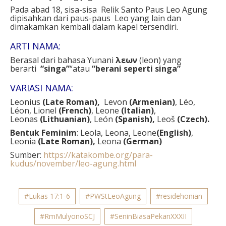
Pada abad 18, sisa-sisa Relik Santo Paus Leo Agung
dipisahkan dari paus-paus Leo yang lain dan
dimakamkan kembali dalam kapel tersendiri.
ARTI NAMA:
Berasal dari bahasa Yunani
λεων
(leon) yang
berarti
“singa”
“atau
“berani seperti singa”
VARIASI NAMA:
Leonius
(Late Roman),
Levon
(Armenian)
, Léo,
Léon, Lionel
(French)
, Leone
(Italian)
,
Leonas
(Lithuanian)
, León
(Spanish),
Leoš
(Czech).
Bentuk Feminim
: Leola, Leona, Leone
(English)
,
Leonia
(Late Roman),
Leona
(German)
Sumber:
https://katakombe.org/para-
kudus/november/leo-agung.html
#Lukas 17:1-6
#PWStLeoAgung
#residehonian
#RmMulyonoSCJ
#SeninBiasaPekanXXXII