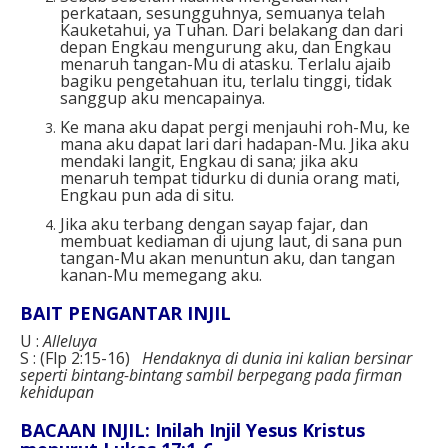
perkataan, sesungguhnya, semuanya telah
Kauketahui, ya Tuhan. Dari belakang dan dari
depan Engkau mengurung aku, dan Engkau
menaruh tangan-Mu di atasku. Terlalu ajaib
bagiku pengetahuan itu, terlalu tinggi, tidak
sanggup aku mencapainya.
Ke mana aku dapat pergi menjauhi roh-Mu, ke
mana aku dapat lari dari hadapan-Mu. Jika aku
mendaki langit, Engkau di sana; jika aku
menaruh tempat tidurku di dunia orang mati,
Engkau pun ada di situ.
Jika aku terbang dengan sayap fajar, dan
membuat kediaman di ujung laut, di sana pun
tangan-Mu akan menuntun aku, dan tangan
kanan-Mu memegang aku.
BAIT PENGANTAR INJIL
U :
Alleluya
S : (Flp 2:15-16)
Hendaknya di dunia ini kalian bersinar
seperti bintang-bintang sambil berpegang pada firman
kehidupan
BACAAN INJIL: Inilah Injil Yesus Kristus