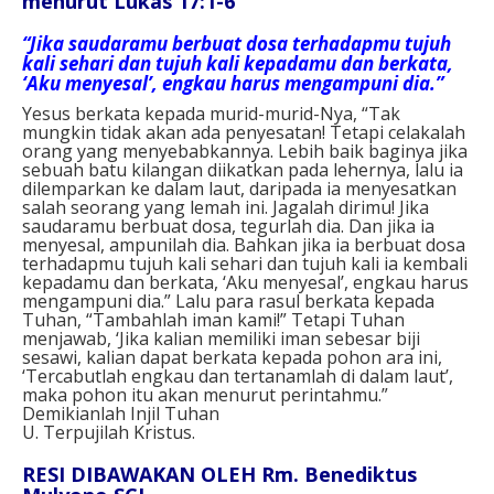
menurut Lukas 17:1-6
“Jika saudaramu berbuat dosa terhadapmu tujuh
kali sehari dan tujuh kali kepadamu dan berkata,
‘Aku menyesal’, engkau harus mengampuni dia.”
Yesus berkata kepada murid-murid-Nya, “Tak
mungkin tidak akan ada penyesatan! Tetapi celakalah
orang yang menyebabkannya. Lebih baik baginya jika
sebuah batu kilangan diikatkan pada lehernya, lalu ia
dilemparkan ke dalam laut, daripada ia menyesatkan
salah seorang yang lemah ini. Jagalah dirimu! Jika
saudaramu berbuat dosa, tegurlah dia. Dan jika ia
menyesal, ampunilah dia. Bahkan jika ia berbuat dosa
terhadapmu tujuh kali sehari dan tujuh kali ia kembali
kepadamu dan berkata, ‘Aku menyesal’, engkau harus
mengampuni dia.” Lalu para rasul berkata kepada
Tuhan, “Tambahlah iman kami!” Tetapi Tuhan
menjawab, ‘Jika kalian memiliki iman sebesar biji
sesawi, kalian dapat berkata kepada pohon ara ini,
‘Tercabutlah engkau dan tertanamlah di dalam laut’,
maka pohon itu akan menurut perintahmu.”
Demikianlah Injil Tuhan
U. Terpujilah Kristus.
RESI DIBAWAKAN OLEH Rm. Benediktus