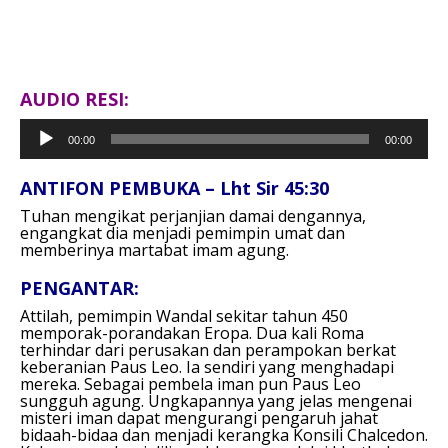
AUDIO RESI:
Pemutar
00:00
00:00
Audio
ANTIFON PEMBUKA – Lht Sir 45:30
Tuhan mengikat perjanjian damai dengannya,
engangkat dia menjadi pemimpin umat dan
memberinya martabat imam agung.
PENGANTAR:
Attilah, pemimpin Wandal sekitar tahun 450
memporak-porandakan Eropa. Dua kali Roma
terhindar dari perusakan dan perampokan berkat
keberanian Paus Leo. Ia sendiri yang menghadapi
mereka. Sebagai pembela iman pun Paus Leo
sungguh agung. Ungkapannya yang jelas mengenai
misteri iman dapat mengurangi pengaruh jahat
bidaah-bidaa dan menjadi kerangka Konsili Chalcedon.