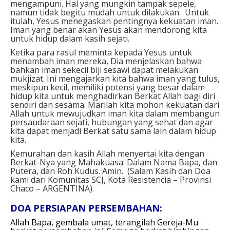
mengampuni. Hal yang mungkin tampak sepele,
namun tidak begitu mudah untuk dilakukan. Untuk
itulah, Yesus menegaskan pentingnya kekuatan iman.
Iman yang benar akan Yesus akan mendorong kita
untuk hidup dalam kasih sejati.
Ketika para rasul meminta kepada Yesus untuk
menambah iman mereka, Dia menjelaskan bahwa
bahkan iman sekecil biji sesawi dapat melakukan
mukjizat. Ini mengajarkan kita bahwa iman yang tulus,
meskipun kecil, memiliki potensi yang besar dalam
hidup kita untuk menghadirkan Berkat Allah bagi diri
sendiri dan sesama. Marilah kita mohon kekuatan dari
Allah untuk mewujudkan iman kita dalam membangun
persaudaraan sejati, hubungan yang sehat dan agar
kita dapat menjadi Berkat satu sama lain dalam hidup
kita.
Kemurahan dan kasih Allah menyertai kita dengan
Berkat-Nya yang Mahakuasa: Dalam Nama Bapa, dan
Putera, dan Roh Kudus. Amin. (Salam Kasih dan Doa
kami dari Komunitas SCJ, Kota Resistencia – Provinsi
Chaco – ARGENTINA).
DOA PERSIAPAN PERSEMBAHAN:
Allah Bapa, gembala umat, terangilah Gereja-Mu