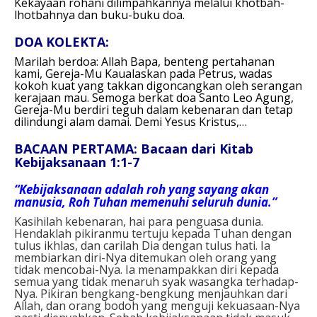
Kekayaan rohani dilimpahkannya melalui khotbah-
lhotbahnya dan buku-buku doa.
DOA KOLEKTA:
Marilah berdoa:
Allah Bapa, benteng pertahanan
kami,
Gereja-Mu Kaualaskan pada Petrus, wadas
kokoh kuat yang takkan digoncangkan oleh serangan
kerajaan mau.
Semoga berkat doa Santo Leo Agung,
Gereja-Mu berdiri teguh dalam kebenaran dan tetap
dilindungi alam damai.
Demi Yesus Kristus,…
BACAAN PERTAMA: Bacaan dari Kitab
Kebijaksanaan 1:1-7
“Kebijaksanaan adalah roh yang sayang akan
manusia, Roh Tuhan memenuhi seluruh dunia.”
Kasihilah kebenaran, hai para penguasa dunia.
Hendaklah pikiranmu tertuju kepada Tuhan dengan
tulus ikhlas, dan carilah Dia dengan tulus hati. Ia
membiarkan diri-Nya ditemukan oleh orang yang
tidak mencobai-Nya. Ia menampakkan diri kepada
semua yang tidak menaruh syak wasangka terhadap-
Nya. Pikiran bengkang-bengkung menjauhkan dari
Allah, dan orang bodoh yang menguji kekuasaan-Nya