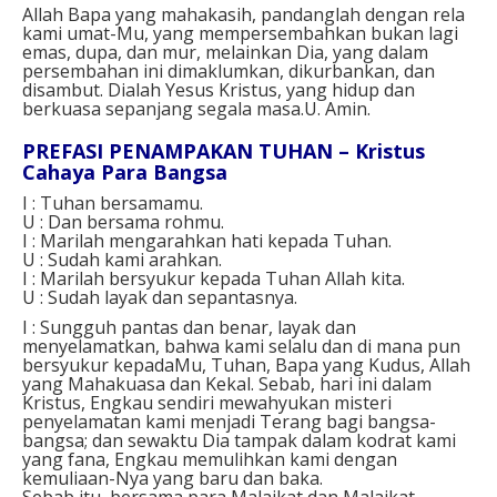
Allah Bapa yang mahakasih, pandanglah dengan rela
kami umat-Mu, yang mempersembahkan bukan lagi
emas, dupa, dan mur, melainkan Dia, yang dalam
persembahan ini dimaklumkan, dikurbankan, dan
disambut. Dialah Yesus Kristus, yang hidup dan
berkuasa sepanjang segala masa.U. Amin.
PREFASI PENAMPAKAN TUHAN – Kristus
Cahaya Para Bangsa
I : Tuhan bersamamu.
U : Dan bersama rohmu.
I : Marilah mengarahkan hati kepada Tuhan.
U : Sudah kami arahkan.
I : Marilah bersyukur kepada Tuhan Allah kita.
U : Sudah layak dan sepantasnya.
I : Sungguh pantas dan benar, layak dan
menyelamatkan, bahwa kami selalu dan di mana pun
bersyukur kepadaMu, Tuhan, Bapa yang Kudus, Allah
yang Mahakuasa dan Kekal. Sebab, hari ini dalam
Kristus, Engkau sendiri mewahyukan misteri
penyelamatan kami menjadi Terang bagi bangsa-
bangsa; dan sewaktu Dia tampak dalam kodrat kami
yang fana, Engkau memulihkan kami dengan
kemuliaan-Nya yang baru dan baka.
Sebab itu, bersama para Malaikat dan Malaikat