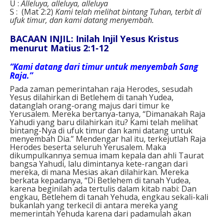
U :
Alleluya, alleluya, alleluya
S : (Mat 2:2)
Kami telah melihat bintang Tuhan, terbit di
ufuk timur, dan kami datang menyembah.
BACAAN INJIL: Inilah Injil Yesus Kristus
menurut Matius 2:1-12
“Kami datang dari timur untuk menyembah Sang
Raja.”
Pada zaman pemerintahan raja Herodes, sesudah
Yesus dilahirkan di Betlehem di tanah Yudea,
datanglah orang-orang majus dari timur ke
Yerusalem. Mereka bertanya-tanya, “Dimanakah Raja
Yahudi yang baru dilahirkan itu? Kami telah melihat
bintang-Nya di ufuk timur dan kami datang untuk
menyembah Dia.” Mendengar hal itu, terkejutlah Raja
Herodes beserta seluruh Yerusalem. Maka
dikumpulkannya semua imam kepala dan ahli Taurat
bangsa Yahudi, lalu dimintanya kete-rangan dari
mereka, di mana Mesias akan dilahirkan. Mereka
berkata kepadanya, “Di Betlehem di tanah Yudea,
karena beginilah ada tertulis dalam kitab nabi: Dan
engkau, Betlehem di tanah Yehuda, engkau sekali-kali
bukanlah yang terkecil di antara mereka yang
memerintah Yehuda karena dari padamulah akan