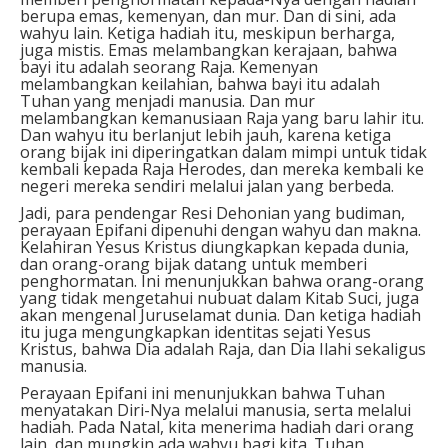
berupa emas, kemenyan, dan mur. Dan di sini, ada
wahyu lain. Ketiga hadiah itu, meskipun berharga,
juga mistis. Emas melambangkan kerajaan, bahwa
bayi itu adalah seorang Raja. Kemenyan
melambangkan keilahian, bahwa bayi itu adalah
Tuhan yang menjadi manusia. Dan mur
melambangkan kemanusiaan Raja yang baru lahir itu.
Dan wahyu itu berlanjut lebih jauh, karena ketiga
orang bijak ini diperingatkan dalam mimpi untuk tidak
kembali kepada Raja Herodes, dan mereka kembali ke
negeri mereka sendiri melalui jalan yang berbeda.
Jadi, para pendengar Resi Dehonian yang budiman,
perayaan Epifani dipenuhi dengan wahyu dan makna.
Kelahiran Yesus Kristus diungkapkan kepada dunia,
dan orang-orang bijak datang untuk memberi
penghormatan. Ini menunjukkan bahwa orang-orang
yang tidak mengetahui nubuat dalam Kitab Suci, juga
akan mengenal Juruselamat dunia. Dan ketiga hadiah
itu juga mengungkapkan identitas sejati Yesus
Kristus, bahwa Dia adalah Raja, dan Dia Ilahi sekaligus
manusia.
Perayaan Epifani ini menunjukkan bahwa Tuhan
menyatakan Diri-Nya melalui manusia, serta melalui
hadiah. Pada Natal, kita menerima hadiah dari orang
lain, dan mungkin ada wahyu bagi kita. Tuhan