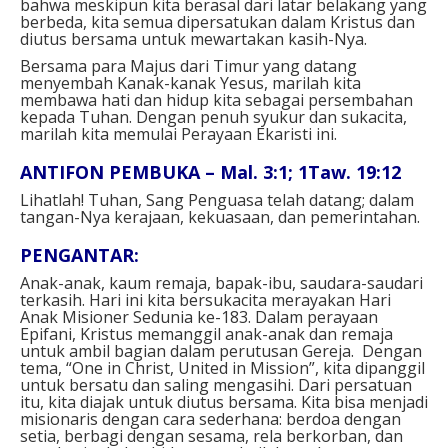
bahwa meskipun kita berasal dari latar belakang yang
berbeda, kita semua dipersatukan dalam Kristus dan
diutus bersama untuk mewartakan kasih-Nya.
Bersama para Majus dari Timur yang datang
menyembah Kanak-kanak Yesus, marilah kita
membawa hati dan hidup kita sebagai persembahan
kepada Tuhan. Dengan penuh syukur dan sukacita,
marilah kita memulai Perayaan Ekaristi ini.
ANTIFON PEMBUKA – Mal. 3:1; 1Taw. 19:12
Lihatlah! Tuhan, Sang Penguasa telah datang; dalam
tangan-Nya kerajaan, kekuasaan, dan pemerintahan.
PENGANTAR:
Anak-anak, kaum remaja, bapak-ibu, saudara-saudari
terkasih. Hari ini kita bersukacita merayakan Hari
Anak Misioner Sedunia ke-183. Dalam perayaan
Epifani, Kristus memanggil anak-anak dan remaja
untuk ambil bagian dalam perutusan Gereja. Dengan
tema, “One in Christ, United in Mission”, kita dipanggil
untuk bersatu dan saling mengasihi. Dari persatuan
itu, kita diajak untuk diutus bersama. Kita bisa menjadi
misionaris dengan cara sederhana: berdoa dengan
setia, berbagi dengan sesama, rela berkorban, dan