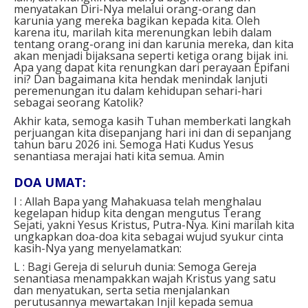
menyatakan Diri-Nya melalui orang-orang dan
karunia yang mereka bagikan kepada kita. Oleh
karena itu, marilah kita merenungkan lebih dalam
tentang orang-orang ini dan karunia mereka, dan kita
akan menjadi bijaksana seperti ketiga orang bijak ini.
Apa yang dapat kita renungkan dari perayaan Epifani
ini? Dan bagaimana kita hendak menindak lanjuti
peremenungan itu dalam kehidupan sehari-hari
sebagai seorang Katolik?
Akhir kata, semoga kasih Tuhan memberkati langkah
perjuangan kita disepanjang hari ini dan di sepanjang
tahun baru 2026 ini. Semoga Hati Kudus Yesus
senantiasa merajai hati kita semua. Amin
DOA UMAT:
I : Allah Bapa yang Mahakuasa telah menghalau
kegelapan hidup kita dengan mengutus Terang
Sejati, yakni Yesus Kristus, Putra-Nya. Kini marilah kita
ungkapkan doa-doa kita sebagai wujud syukur cinta
kasih-Nya yang menyelamatkan:
L : Bagi Gereja di seluruh dunia: Semoga Gereja
senantiasa menampakkan wajah Kristus yang satu
dan menyatukan, serta setia menjalankan
perutusannya mewartakan Injil kepada semua