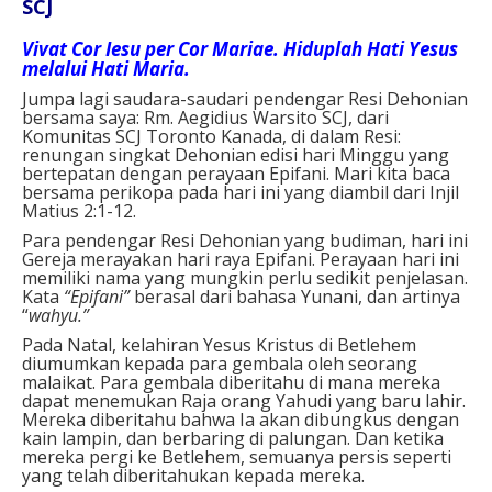
SCJ
Vivat Cor Iesu per Cor Mariae. Hiduplah Hati Yesus
melalui Hati Maria.
Jumpa lagi saudara-saudari pendengar Resi Dehonian
bersama saya: Rm. Aegidius Warsito SCJ, dari
Komunitas SCJ Toronto Kanada, di dalam Resi:
renungan singkat Dehonian edisi hari Minggu yang
bertepatan dengan perayaan Epifani. Mari kita baca
bersama perikopa pada hari ini yang diambil dari Injil
Matius 2:1-12.
Para pendengar Resi Dehonian yang budiman, hari ini
Gereja merayakan hari raya Epifani. Perayaan hari ini
memiliki nama yang mungkin perlu sedikit penjelasan.
Kata
“Epifani”
berasal dari bahasa Yunani, dan artinya
“
wahyu.”
Pada Natal, kelahiran Yesus Kristus di Betlehem
diumumkan kepada para gembala oleh seorang
malaikat. Para gembala diberitahu di mana mereka
dapat menemukan Raja orang Yahudi yang baru lahir.
Mereka diberitahu bahwa Ia akan dibungkus dengan
kain lampin, dan berbaring di palungan. Dan ketika
mereka pergi ke Betlehem, semuanya persis seperti
yang telah diberitahukan kepada mereka.