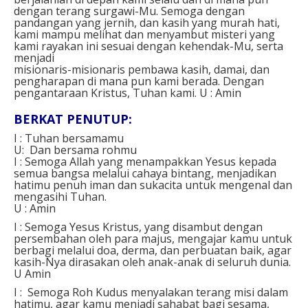
dengan terang surgawi-Mu. Semoga dengan
pandangan yang jernih, dan kasih yang murah hati,
kami mampu melihat dan menyambut misteri yang
kami rayakan ini sesuai dengan kehendak-Mu, serta
menjadi
misionaris-misionaris pembawa kasih, damai, dan
pengharapan di mana pun kami berada. Dengan
pengantaraan Kristus, Tuhan kami.
U :
Amin
BERKAT PENUTUP:
I : Tuhan bersamamu
U: Dan bersama rohmu
I : Semoga Allah yang menampakkan Yesus kepada
semua bangsa melalui cahaya bintang, menjadikan
hatimu penuh iman dan sukacita untuk mengenal dan
mengasihi Tuhan.
U : Amin
I : Semoga Yesus Kristus, yang disambut dengan
persembahan oleh para majus, mengajar kamu untuk
berbagi melalui doa, derma, dan perbuatan baik, agar
kasih-Nya dirasakan oleh anak-anak di seluruh dunia.
U Amin
I : Semoga Roh Kudus menyalakan terang misi dalam
hatimu, agar kamu menjadi sahabat bagi sesama,