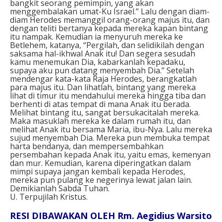
bangkit seorang pemimpin, yang akan
menggembalakan umat-Ku Israel.” Lalu dengan diam-
diam Herodes memanggil orang-orang majus itu, dan
dengan teliti bertanya kepada mereka kapan bintang
itu nampak. Kemudian ia menyuruh mereka ke
Betlehem, katanya, “Pergilah, dan selidikilah dengan
saksama hal-ikhwal Anak itu! Dan segera sesudah
kamu menemukan Dia, kabarkanlah kepadaku,
supaya aku pun datang menyembah Dia.” Setelah
mendengar kata-kata Raja Herodes, berangkatlah
para majus itu. Dan lihatlah, bintang yang mereka
lihat di timur itu mendahului mereka hingga tiba dan
berhenti di atas tempat di mana Anak itu berada.
Melihat bintang itu, sangat bersukacitalah mereka.
Maka masuklah mereka ke dalam rumah itu, dan
melihat Anak itu bersama Maria, ibu-Nya. Lalu mereka
sujud menyembah Dia. Mereka pun membuka tempat
harta bendanya, dan mempersembahkan
persembahan kepada Anak itu, yaitu emas, kemenyan
dan mur. Kemudian, karena diperingatkan dalam
mimpi supaya jangan kembali kepada Herodes,
mereka pun pulang ke negerinya lewat jalan lain.
Demikianlah Sabda Tuhan.
U. Terpujilah Kristus.
RESI DIBAWAKAN OLEH Rm. Aegidius Warsito