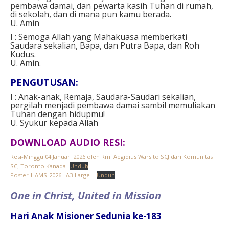
pembawa damai, dan pewarta kasih Tuhan di rumah,
di sekolah, dan di mana pun kamu berada.
U. Amin
I : Semoga Allah yang Mahakuasa memberkati
Saudara sekalian, Bapa, dan Putra Bapa, dan Roh
Kudus.
U. Amin.
PENGUTUSAN:
I : Anak-anak, Remaja, Saudara-Saudari sekalian,
pergilah menjadi pembawa damai sambil memuliakan
Tuhan dengan hidupmu!
U. Syukur kepada Allah
DOWNLOAD AUDIO RESI:
Resi-Minggu 04 Januari 2026 oleh Rm. Aegidius Warsito SCJ dari Komunitas
SCJ Toronto Kanada
Unduh
Poster-HAMS-2026-_A3-Large_
Unduh
One in Christ, United in Mission
Hari Anak Misioner Sedunia ke-183