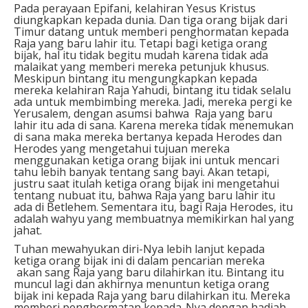
Pada perayaan Epifani, kelahiran Yesus Kristus
diungkapkan kepada dunia. Dan tiga orang bijak dari
Timur datang untuk memberi penghormatan kepada
Raja yang baru lahir itu. Tetapi bagi ketiga orang
bijak, hal itu tidak begitu mudah karena tidak ada
malaikat yang memberi mereka petunjuk khusus.
Meskipun bintang itu mengungkapkan kepada
mereka kelahiran Raja Yahudi, bintang itu tidak selalu
ada untuk membimbing mereka. Jadi, mereka pergi ke
Yerusalem, dengan asumsi bahwa Raja yang baru
lahir itu ada di sana. Karena mereka tidak menemukan
di sana maka mereka bertanya kepada Herodes dan
Herodes yang mengetahui tujuan mereka
menggunakan ketiga orang bijak ini untuk mencari
tahu lebih banyak tentang sang bayi. Akan tetapi,
justru saat itulah ketiga orang bijak ini mengetahui
tentang nubuat itu, bahwa Raja yang baru lahir itu
ada di Betlehem. Sementara itu, bagi Raja Herodes, itu
adalah wahyu yang membuatnya memikirkan hal yang
jahat.
Tuhan mewahyukan diri-Nya lebih lanjut kepada
ketiga orang bijak ini di dalam pencarian mereka
akan sang Raja yang baru dilahirkan itu. Bintang itu
muncul lagi dan akhirnya menuntun ketiga orang
bijak ini kepada Raja yang baru dilahirkan itu. Mereka
memberi penghormatan kepada-Nya dengan hadiah