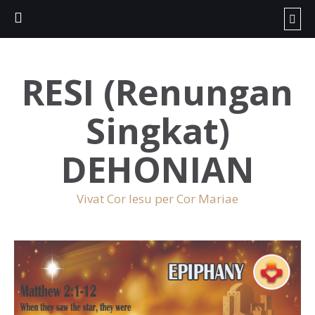
RESI (Renungan
Singkat)
DEHONIAN
Vivat Cor Iesu per Cor Mariae