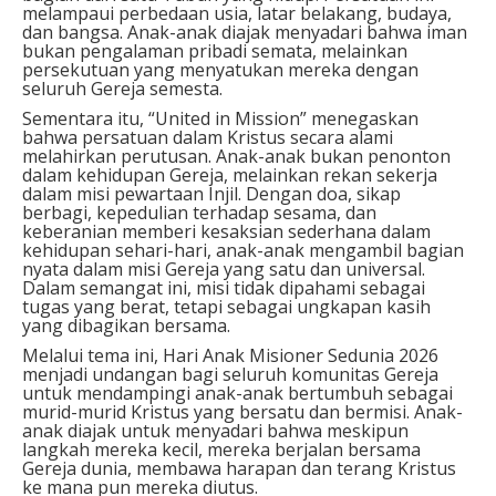
melampaui perbedaan usia, latar belakang, budaya,
dan bangsa. Anak-anak diajak menyadari bahwa iman
bukan pengalaman pribadi semata, melainkan
persekutuan yang menyatukan mereka dengan
seluruh Gereja semesta.
Sementara itu, “United in Mission” menegaskan
bahwa persatuan dalam Kristus secara alami
melahirkan perutusan. Anak-anak bukan penonton
dalam kehidupan Gereja, melainkan rekan sekerja
dalam misi pewartaan Injil. Dengan doa, sikap
berbagi, kepedulian terhadap sesama, dan
keberanian memberi kesaksian sederhana dalam
kehidupan sehari-hari, anak-anak mengambil bagian
nyata dalam misi Gereja yang satu dan universal.
Dalam semangat ini, misi tidak dipahami sebagai
tugas yang berat, tetapi sebagai ungkapan kasih
yang dibagikan bersama.
Melalui tema ini, Hari Anak Misioner Sedunia 2026
menjadi undangan bagi seluruh komunitas Gereja
untuk mendampingi anak-anak bertumbuh sebagai
murid-murid Kristus yang bersatu dan bermisi. Anak-
anak diajak untuk menyadari bahwa meskipun
langkah mereka kecil, mereka berjalan bersama
Gereja dunia, membawa harapan dan terang Kristus
ke mana pun mereka diutus.