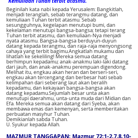
“Kemuliaan Tuhan terbit atasmu.”
Beginilah kata nabi kepada Yerusalem: Bangkitlah,
menjadi teranglah, sebab terangmu datang, dan
kemuliaan Tuhan terbit atasmu. Sebab
sesungguhnya, kegelapan menutupi bumi, dan
kekelaman menutupi bangsa-bangsa; tetapi terang
Tuhan terbit atasmu, dan kemuliaan-Nya menjadi
nyata atasmu. Bangsa-bangsa berduyun-duyun
datang kepada terangmu, dan raja-raja menyongsong
cahaya yang terbit bagimu.Angkatlah mukamu dan
lihatlah ke sekeliling! Mereka semua datang
berhimpun kepadamu; anak-anakmu laki-laki datang
dari jauh, dan anak-anakmu perempuan digendong.
Melihat itu, engkau akan heran dan berseri-seri,
engkau akan tercengang dan berbesar hati sebab
kelimpahan dari seberang laut akan beralih
kepadamu, dan kekayaan bangsa-bangsa akan
datang kepadamu.Sejumlah besar unta akan
menutupi daerahmu, unta-unta muda dari Midian dan
Efa. Mereka semua akan datang dari Syeba, akan
membawa emas dan kemenyan, serta memberitakan
perbuatan masyhur Tuhan.
Demikianlah sabda Tuhan.
U. Syukur kepada Allah.
MAZMUR TANGGAPAN: Mazmur 72:1-2.7.8.10-