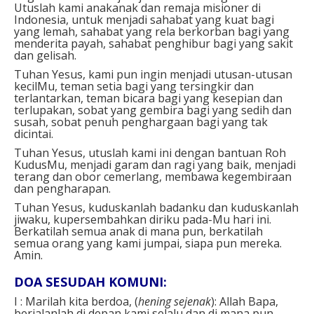
Utuslah kami anakanak dan remaja misioner di
Indonesia, untuk menjadi sahabat yang kuat bagi
yang lemah, sahabat yang rela berkorban bagi yang
menderita payah, sahabat penghibur bagi yang sakit
dan gelisah.
Tuhan Yesus, kami pun ingin menjadi utusan-utusan
kecilMu, teman setia bagi yang tersingkir dan
terlantarkan, teman bicara bagi yang kesepian dan
terlupakan, sobat yang gembira bagi yang sedih dan
susah, sobat penuh penghargaan bagi yang tak
dicintai.
Tuhan Yesus, utuslah kami ini dengan bantuan Roh
KudusMu, menjadi garam dan ragi yang baik, menjadi
terang dan obor cemerlang, membawa kegembiraan
dan pengharapan.
Tuhan Yesus, kuduskanlah badanku dan kuduskanlah
jiwaku, kupersembahkan diriku pada-Mu hari ini.
Berkatilah semua anak di mana pun, berkatilah
semua orang yang kami jumpai, siapa pun mereka.
Amin.
DOA SESUDAH KOMUNI:
I : Marilah kita berdoa, (
hening sejenak
): Allah Bapa,
berjalanlah di depan kami selalu dan di mana pun