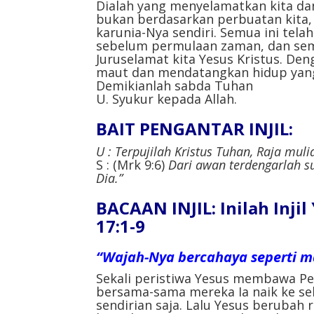
Dialah yang menyelamatkan kita da
bukan berdasarkan perbuatan kita,
karunia-Nya sendiri. Semua ini tela
sebelum permulaan zaman, dan sem
Juruselamat kita Yesus Kristus. Den
maut dan mendatangkan hidup yang 
Demikianlah sabda Tuhan
U. Syukur kepada Allah.
BAIT PENGANTAR INJIL:
U : Terpujilah Kristus Tuhan, Raja muli
S : (Mrk 9:6)
Dari awan terdengarlah su
Dia.”
BACAAN INJIL: Inilah Inji
17:1-9
“Wajah-Nya bercahaya seperti m
Sekali peristiwa Yesus membawa Pe
bersama-sama mereka Ia naik ke se
sendirian saja. Lalu Yesus berubah