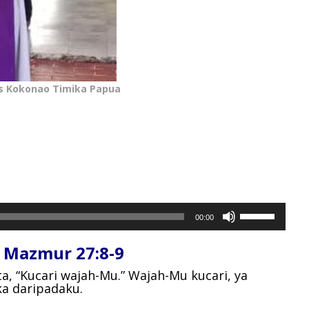
as Kokonao Timika Papua
Gunakan
00:00
Anak
Panah
 Mazmur 27:8-9
Atas/Bawah
untuk
a, “Kucari wajah-Mu.” Wajah-Mu kucari, ya
a daripadaku.
menaikkan
atau