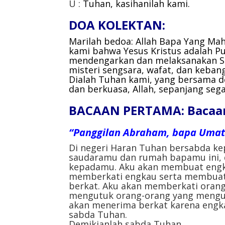
U :
Tuhan, kasihanilah kami.
DOA KOLEKTAN:
Marilah bedoa:
Allah Bapa Yang Ma
kami bahwa Yesus Kristus adalah Put
mendengarkan dan melaksanakan Sa
misteri sengsara, wafat, dan keban
Dialah Tuhan kami, yang bersama d
dan berkuasa, Allah, sepanjang seg
BACAAN PERTAMA: Bacaan d
“Panggilan Abraham, bapa Umat 
Di negeri Haran Tuhan bersabda ke
saudaramu dan rumah bapamu ini, d
kepadamu. Aku akan membuat engka
memberkati engkau serta membuat
berkat. Aku akan memberkati oran
mengutuk orang-orang yang mengut
akan menerima berkat karena engk
sabda Tuhan.
Demikianlah sabda Tuhan