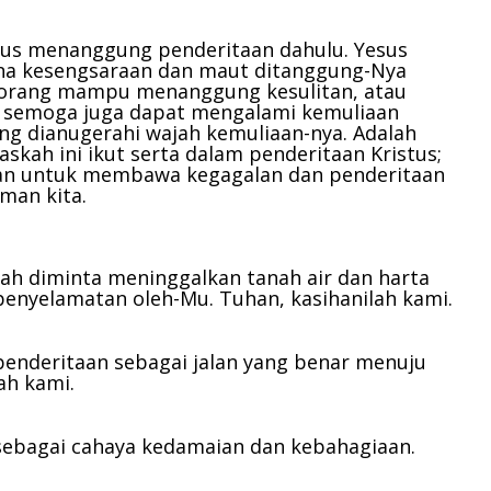
menurunkan
volume.
rus menanggung penderitaan dahulu. Yesus
na kesengsaraan dan maut ditanggung-Nya
a orang mampu menanggung kesulitan, atau
, semoga juga dapat mengalami kemuliaan
ng dianugerahi wajah kemuliaan-nya. Adalah
skah ini ikut serta dalam penderitaan Kristus;
an untuk membawa kegagalan dan penderitaan
iman kita.
elah diminta meninggalkan tanah air dan harta
 penyelamatan oleh-Mu.
Tuhan, kasihanilah kami.
 penderitaan sebagai jalan yang benar menuju
lah kami.
 sebagai cahaya kedamaian dan kebahagiaan.