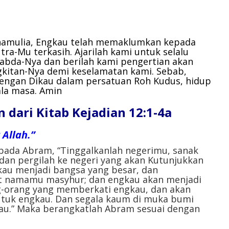
hamulia,
Engkau telah memaklumkan kepada
ra-Mu terkasih. Ajarilah kami untuk selalu
bda-Nya dan berilah kami pengertian akan
gkitan-Nya demi keselamatan kami. Sebab,
engan Dikau dalam persatuan Roh Kudus, hidup
ala masa.
Amin
ari Kitab Kejadian 12:1-4a
Allah.”
pada Abram, “Tinggalkanlah negerimu, sanak
an pergilah ke negeri yang akan Kutunjukkan
u menjadi bangsa yang besar, dan
 namamu masyhur; dan engkau akan menjadi
g-orang yang memberkati engkau, dan akan
uk engkau. Dan segala kaum di muka bumi
au.” Maka berangkatlah Abram sesuai dengan