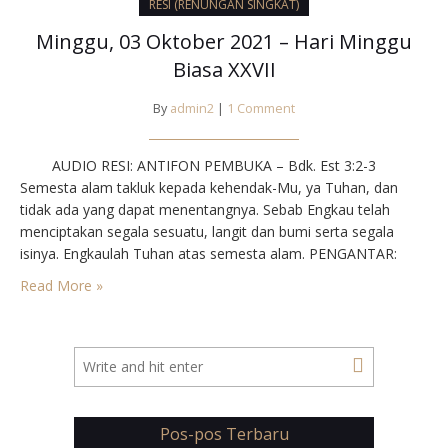
RESI (RENUNGAN SINGKAT)
Minggu, 03 Oktober 2021 – Hari Minggu
Biasa XXVII
By
admin2
|
1 Comment
AUDIO RESI: ANTIFON PEMBUKA – Bdk. Est 3:2-3
Semesta alam takluk kepada kehendak-Mu, ya Tuhan, dan
tidak ada yang dapat menentangnya. Sebab Engkau telah
menciptakan segala sesuatu, langit dan bumi serta segala
isinya. Engkaulah Tuhan atas semesta alam. PENGANTAR:
Manusia diciptakan bukan semata-mata untuk mencapai rekor
Read More »
dan menguasai alam, tetapi terlebuh untuk menaruh cinta
kasih. Maka…
Pos-pos Terbaru