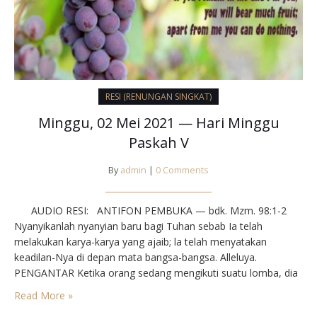
RESI (RENUNGAN SINGKAT)
Minggu, 02 Mei 2021 — Hari Minggu
Paskah V
By
admin
|
0 Comments
AUDIO RESI: ANTIFON PEMBUKA — bdk. Mzm. 98:1-2⁣⁣⁣
Nyanyikanlah nyanyian baru bagi Tuhan sebab Ia telah
melakukan karya-karya yang ajaib; la telah menyatakan
keadilan-Nya di depan mata bangsa-bangsa. Alleluya.⁣⁣⁣⁣⁣⁣
PENGANTAR⁣⁣⁣ Ketika orang sedang mengikuti suatu lomba, dia
mem butuhkan pula daya dorong, penyemangat dalam
Read More »
kegiatan itu. Begitu pula bagi mereka yang sedang menempuh