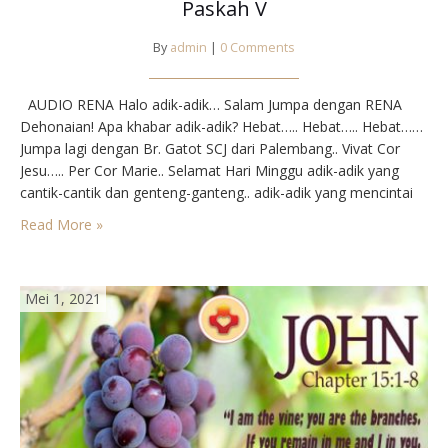
Paskah V
By
admin
|
0 Comments
AUDIO RENA Halo adik-adik… Salam Jumpa dengan RENA
Dehonaian! Apa khabar adik-adik? Hebat….. Hebat….. Hebat……
Jumpa lagi dengan Br. Gatot SCJ dari Palembang.. Vivat Cor
Jesu….. Per Cor Marie.. Selamat Hari Minggu adik-adik yang
cantik-cantik dan genteng-ganteng.. adik-adik yang mencintai
dan dicintai Hati Yesus.. Hari ini kita memasuki minggu paskah
Read More »
yang ke lima. Nah hari ini Tuhan Yesus berkisah tentang pohon
anggur.…
Mei 1, 2021