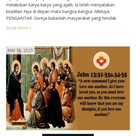
melakukan karya-karya yang ajaib; Ia telah menyatakan
keadilan-Nya di depan mata bangsa-bangsa. Alleluya.
PENGANTAR: Gereja bukanlah masyarakat yang hendak
memenuhi tuntutan-tuntutan Tuhan, melainkan umat beriman,
Read More »
yang dalam hidupnya mau memberikan kesaksian, bahwa
Tuhan berada di tengah mereka. Kita semua ini batu-batu
hidup…
Mei 16, 2025