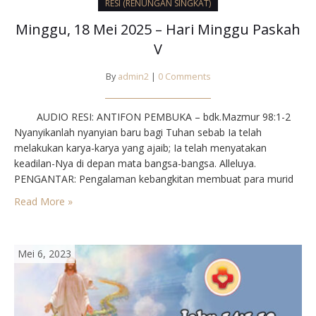
RESI (RENUNGAN SINGKAT)
Minggu, 18 Mei 2025 – Hari Minggu Paskah
V
By
admin2
|
0 Comments
AUDIO RESI: ANTIFON PEMBUKA – bdk.Mazmur 98:1-2
Nyanyikanlah nyanyian baru bagi Tuhan sebab Ia telah
melakukan karya-karya yang ajaib; Ia telah menyatakan
keadilan-Nya di depan mata bangsa-bangsa. Alleluya.
PENGANTAR: Pengalaman kebangkitan membuat para murid
berani memberikan kesaksian, bahkan bila kesaksian itu harus
Read More »
masuk di daerah yang baru, budaya baru yang masih asing
sekalipun. Untuk mewujudkan hal…
Mei 6, 2023