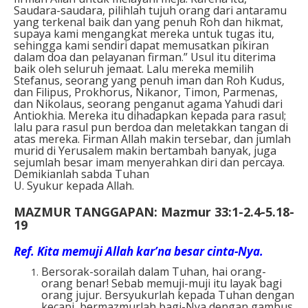
Saudara-saudara, pilihlah tujuh orang dari antaramu
yang terkenal baik dan yang penuh Roh dan hikmat,
supaya kami mengangkat mereka untuk tugas itu,
sehingga kami sendiri dapat memusatkan pikiran
dalam doa dan pelayanan firman.” Usul itu diterima
baik oleh seluruh jemaat. Lalu mereka memilih
Stefanus, seorang yang penuh iman dan Roh Kudus,
dan Filipus, Prokhorus, Nikanor, Timon, Parmenas,
dan Nikolaus, seorang penganut agama Yahudi dari
Antiokhia. Mereka itu dihadapkan kepada para rasul;
lalu para rasul pun berdoa dan meletakkan tangan di
atas mereka. Firman Allah makin tersebar, dan jumlah
murid di Yerusalem makin bertambah banyak, juga
sejumlah besar imam menyerahkan diri dan percaya.
Demikianlah sabda Tuhan
U. Syukur kepada Allah.
MAZMUR TANGGAPAN: Mazmur 33:1-2.4-5.18-
19
Ref
. Kita memuji Allah kar’na besar cinta-Nya.
Bersorak-sorailah dalam Tuhan, hai orang-
orang benar! Sebab memuji-muji itu layak bagi
orang jujur. Bersyukurlah kepada Tuhan dengan
kecapi, bermazmurlah bagi-Nya dengan gambus