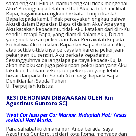
sama engkau, Filipus, namun engkau tidak mengenal
Aku? Barangsiapa telah melihat Aku, ia telah melihat
Bapa, bagaimana engkau berkata: Tunjukkanlah
Bapa kepada kami. Tidak percayakah engkau bahwa
Aku di dalam Bapa dan Bapa di dalam Aku? Apa yang
Aku katakan kepadamu, tidak Aku katakan dari diri-Ku
sendiri, tetapi Bapa, yang diam di dalam Aku, Dialah
yang melakukan pekerjaan-Nya. Percayalah kepada-
Ku bahwa Aku di dalam Bapa dan Bapa di dalam Aku;
atau setidak-tidaknya percayalah karena pekerjaan-
pekerjaan itu sendiri. Aku berkata kepadamu:
Sesungguhnya barangsiapa percaya kepada-Ku, ia
akan melakukan juga pekerjaan-pekerjaan yang Aku
lakukan, bahkan pekerjaan-pekerjaan yang lebih
besar daripada itu. Sebab Aku pergi kepada Bapa.
Demikianlah Sabda Tuhan
U. Terpujilah Kristus.
RESI DEHONIAN DIBAWAKAN OLEH Rm
Agustinus Guntoro SCJ
Vivat Cor Iesu per Cor Mariae. Hiduplah Hati Yesus
melalui Hati Maria.
Para sahabatku dimana pun Anda berada, saya,
Agustinus Guntoro, scj dari kota Roma, menyapa dan