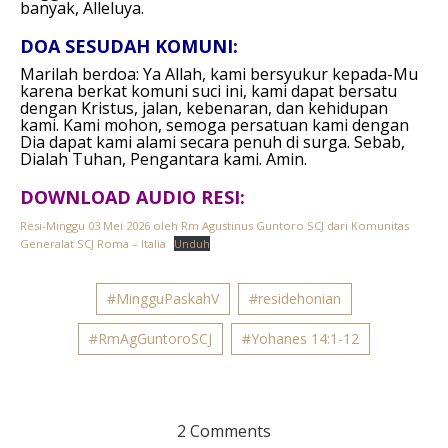
banyak, Alleluya.
DOA SESUDAH KOMUNI:
Marilah berdoa:
Ya Allah, kami bersyukur kepada-Mu
karena berkat komuni suci ini, kami dapat bersatu
dengan Kristus, jalan, kebenaran, dan kehidupan
kami. Kami mohon, semoga persatuan kami dengan
Dia dapat kami alami secara penuh di surga. Sebab,
Dialah Tuhan, Pengantara kami.
Amin.
DOWNLOAD AUDIO RESI:
Resi-Minggu 03 Mei 2026 oleh Rm Agustinus Guntoro SCJ dari Komunitas
Generalat SCJ Roma – Italia
Unduh
#MingguPaskahV
#residehonian
#RmAgGuntoroSCJ
#Yohanes 14:1-12
2 Comments