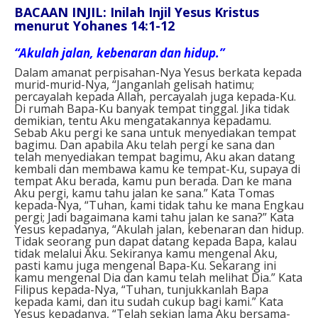
BACAAN INJIL: Inilah Injil Yesus Kristus
menurut Yohanes 14:1-12
“Akulah jalan, kebenaran dan hidup.”
Dalam amanat perpisahan-Nya Yesus berkata kepada
murid-murid-Nya, “Janganlah gelisah hatimu;
percayalah kepada Allah, percayalah juga kepada-Ku.
Di rumah Bapa-Ku banyak tempat tinggal. Jika tidak
demikian, tentu Aku mengatakannya kepadamu.
Sebab Aku pergi ke sana untuk menyediakan tempat
bagimu. Dan apabila Aku telah pergi ke sana dan
telah menyediakan tempat bagimu, Aku akan datang
kembali dan membawa kamu ke tempat-Ku, supaya di
tempat Aku berada, kamu pun berada. Dan ke mana
Aku pergi, kamu tahu jalan ke sana.” Kata Tomas
kepada-Nya, “Tuhan, kami tidak tahu ke mana Engkau
pergi; Jadi bagaimana kami tahu jalan ke sana?” Kata
Yesus kepadanya, “Akulah jalan, kebenaran dan hidup.
Tidak seorang pun dapat datang kepada Bapa, kalau
tidak melalui Aku. Sekiranya kamu mengenal Aku,
pasti kamu juga mengenal Bapa-Ku. Sekarang ini
kamu mengenal Dia dan kamu telah melihat Dia.” Kata
Filipus kepada-Nya, “Tuhan, tunjukkanlah Bapa
kepada kami, dan itu sudah cukup bagi kami.” Kata
Yesus kepadanya, “Telah sekian lama Aku bersama-