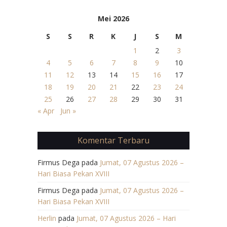
Mei 2026
S
S
R
K
J
S
M
1
2
3
4
5
6
7
8
9
10
11
12
13
14
15
16
17
18
19
20
21
22
23
24
25
26
27
28
29
30
31
« Apr
Jun »
Komentar Terbaru
Firmus Dega
pada
Jumat, 07 Agustus 2026 –
Hari Biasa Pekan XVIII
Firmus Dega
pada
Jumat, 07 Agustus 2026 –
Hari Biasa Pekan XVIII
Herlin
pada
Jumat, 07 Agustus 2026 – Hari