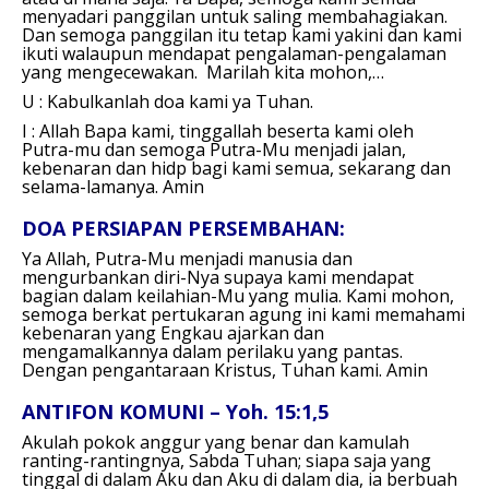
menyadari panggilan untuk saling membahagiakan.
Dan semoga panggilan itu tetap kami yakini dan kami
ikuti walaupun mendapat pengalaman-pengalaman
yang mengecewakan.
Marilah kita mohon,…
U : Kabulkanlah doa kami ya Tuhan.
I : Allah Bapa kami, tinggallah beserta kami oleh
Putra-mu dan semoga Putra-Mu menjadi jalan,
kebenaran dan hidp bagi kami semua, sekarang dan
selama-lamanya.
Amin
DOA PERSIAPAN PERSEMBAHAN:
Ya Allah, Putra-Mu menjadi manusia dan
mengurbankan diri-Nya supaya kami mendapat
bagian dalam keilahian-Mu yang mulia. Kami mohon,
semoga berkat pertukaran agung ini kami memahami
kebenaran yang Engkau ajarkan dan
mengamalkannya dalam perilaku yang pantas.
Dengan pengantaraan Kristus, Tuhan kami.
Amin
ANTIFON KOMUNI – Yoh. 15:1,5
Akulah pokok anggur yang benar dan kamulah
ranting-rantingnya, Sabda Tuhan; siapa saja yang
tinggal di dalam Aku dan Aku di dalam dia, ia berbuah