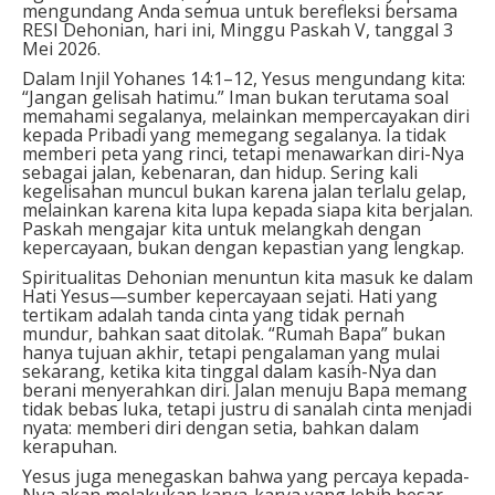
mengundang Anda semua untuk berefleksi bersama
RESI Dehonian, hari ini, Minggu Paskah V, tanggal 3
Mei 2026.
Dalam Injil Yohanes 14:1–12, Yesus mengundang kita:
“Jangan gelisah hatimu.” Iman bukan terutama soal
memahami segalanya, melainkan mempercayakan diri
kepada Pribadi yang memegang segalanya. Ia tidak
memberi peta yang rinci, tetapi menawarkan diri-Nya
sebagai jalan, kebenaran, dan hidup. Sering kali
kegelisahan muncul bukan karena jalan terlalu gelap,
melainkan karena kita lupa kepada siapa kita berjalan.
Paskah mengajar kita untuk melangkah dengan
kepercayaan, bukan dengan kepastian yang lengkap.
Spiritualitas Dehonian menuntun kita masuk ke dalam
Hati Yesus—sumber kepercayaan sejati. Hati yang
tertikam adalah tanda cinta yang tidak pernah
mundur, bahkan saat ditolak. “Rumah Bapa” bukan
hanya tujuan akhir, tetapi pengalaman yang mulai
sekarang, ketika kita tinggal dalam kasih-Nya dan
berani menyerahkan diri. Jalan menuju Bapa memang
tidak bebas luka, tetapi justru di sanalah cinta menjadi
nyata: memberi diri dengan setia, bahkan dalam
kerapuhan.
Yesus juga menegaskan bahwa yang percaya kepada-
Nya akan melakukan karya-karya yang lebih besar—