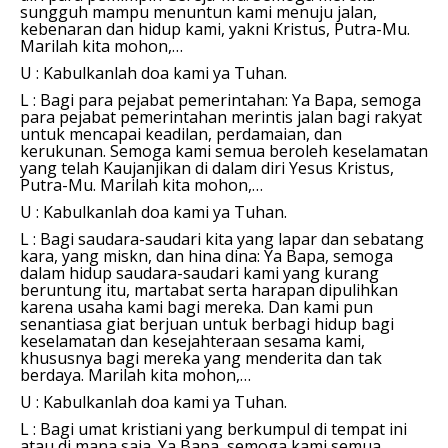
sungguh mampu menuntun kami menuju jalan,
kebenaran dan hidup kami, yakni Kristus, Putra-Mu.
Marilah kita mohon,…
U : Kabulkanlah doa kami ya Tuhan.
L : Bagi para pejabat pemerintahan:
Ya Bapa, semoga
para pejabat pemerintahan merintis jalan bagi rakyat
untuk mencapai keadilan, perdamaian, dan
kerukunan.
Semoga kami semua beroleh keselamatan
yang telah Kaujanjikan di dalam diri Yesus Kristus,
Putra-Mu.
Marilah kita mohon,…
U : Kabulkanlah doa kami ya Tuhan.
L : Bagi saudara-saudari kita yang lapar dan sebatang
kara, yang miskn, dan hina dina:
Ya Bapa, semoga
dalam hidup saudara-saudari kami yang kurang
beruntung itu, martabat serta harapan dipulihkan
karena usaha kami bagi mereka. Dan kami pun
senantiasa giat berjuan untuk berbagi hidup bagi
keselamatan dan kesejahteraan sesama kami,
khususnya bagi mereka yang menderita dan tak
berdaya.
Marilah kita mohon,…
U : Kabulkanlah doa kami ya Tuhan.
L : Bagi umat kristiani yang berkumpul di tempat ini
atau di mana saja.
Ya Bapa, semoga kami semua