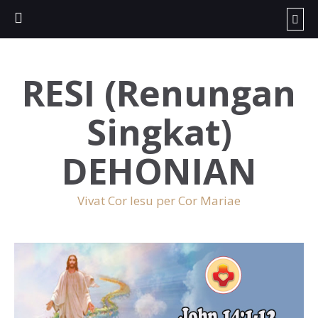
RESI (Renungan
Singkat)
DEHONIAN
Vivat Cor Iesu per Cor Mariae