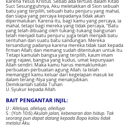
karena Yesus Kristus. Sebab ada tertulis dalam Kitab
Suci: Sesungguhnya, Aku meletakkan di Sion sebuah
batu yang terpilih, sebuah batu penjuru yang mahal,
dan siapa yang percaya kepadanya tidak akan
dipermalukan. Karena itu, bagi kamu yang percaya, ia
mahal, tetapi bagi mereka yang tidak percaya, “Batu
yang telah dibuang oleh tukang-tukang bangunan
telah menjadi batu penjuru: juga telah menjadi batu
sentuhan dan suatu batu sandungan. Mereka
tersandung padanya karena mereka tidak taat kepada
firman Allah; dan memang sudah ditentukan untuk itu.
Tetapi kamulah bangsa yang terpilih, kaum imam
yang rajawi, bangsa yang kudus, umat kepunyaan
Allah sendiri. Maka kamu harus memaklumkan
perbuatan-perbuatan agung Allah. Ia telah
memanggil kamu keluar dari kegelapan masuk ke
dalam terang-Nya yang menakjubkan.
Demikianlah sabda Tuhan
U. Syukur kepada Allah.
BAIT PENGANTAR INJIL:
U :
Alleluya, alleluya, allelluya
S : (Yoh 10:6)
Akulah jalan, kebenaran dan hidup. Tak
seorang pun dapat datang kepada Bapa kalau tidak
melalui Aku.