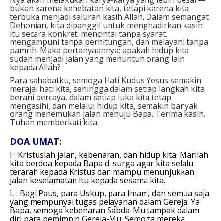
bukan karena kehebatan kita, tetapi karena kita
terbuka menjadi saluran kasih Allah. Dalam semangat
Dehonian, kita dipanggil untuk menghadirkan kasih
itu secara konkret: mencintai tanpa syarat,
mengampuni tanpa perhitungan, dan melayani tanpa
pamrih. Maka pertanyaannya: apakah hidup kita
sudah menjadi jalan yang menuntun orang lain
kepada Allah?
Para sahabatku, semoga Hati Kudus Yesus semakin
merajai hati kita, sehingga dalam setiap langkah kita
berani percaya, dalam setiap luka kita tetap
mengasihi, dan melalui hidup kita, semakin banyak
orang menemukan jalan menuju Bapa. Terima kasih.
Tuhan memberkati kita.
DOA
UMAT:
I : Kristuslah jalan, kebenaran, dan hidup kita. Marilah
kita berdoa kepada Bapa di surga agar kita selalu
terarah kepada Kristus dan mampu menunjukkan
jalan keselamatan itu kepada sesama kita.
L : Bagi Paus, para Uskup, para Imam, dan semua saja
yang mempunyai tugas pelayanan dalam Gereja:
Ya
Bapa, semoga kebenaran Sabda-Mu tampak dalam
diri para pemimpin Gereja-Mu. Semoga mereka