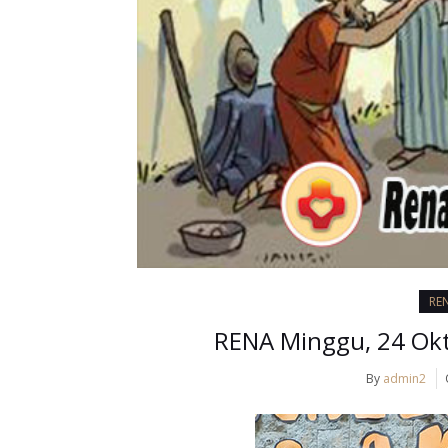
RE
RENA Minggu, 24 Okt
By
admin2