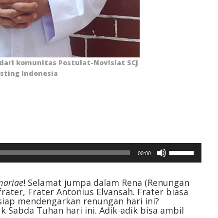
 dari komunitas Postulat-Novisiat SCJ
isting Indonesia
Gunakan
00:00
Anak
Panah
Atas/Bawah
 mariae
! Selamat jumpa dalam Rena (Renungan
ater, Frater Antonius Elvansah. Frater biasa
untuk
 siap mendengarkan renungan hari ini?
menaikkan
 Sabda Tuhan hari ini. Adik-adik bisa ambil
atau