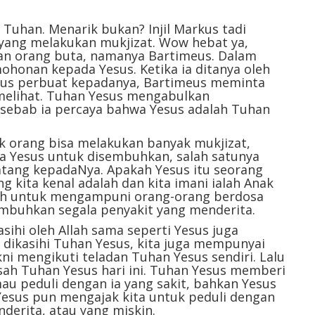
Tuhan. Menarik bukan? Injil Markus tadi
yang melakukan mukjizat. Wow hebat ya,
an orang buta, namanya Bartimeus. Dalam
honan kepada Yesus. Ketika ia ditanya oleh
esus perbuat kepadanya, Bartimeus meminta
melihat. Tuhan Yesus mengabulkan
sebab ia percaya bahwa Yesus adalah Tuhan
k orang bisa melakukan banyak mukjizat,
a Yesus untuk disembuhkan, salah satunya
ang kepadaNya. Apakah Yesus itu seorang
g kita kenal adalah dan kita imani ialah Anak
llah untuk mengampuni orang-orang berdosa
buhkan segala penyakit yang menderita.
asihi oleh Allah sama seperti Yesus juga
 dikasihi Tuhan Yesus, kita juga mempunyai
ni mengikuti teladan Tuhan Yesus sendiri. Lalu
isah Tuhan Yesus hari ini. Tuhan Yesus memberi
au peduli dengan ia yang sakit, bahkan Yesus
esus pun mengajak kita untuk peduli dengan
derita, atau yang miskin.