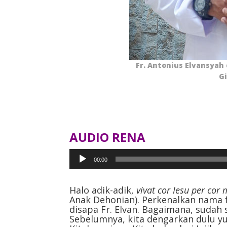
Fr. Antonius Elvansyah
G
AUDIO RENA
Pemutar
00:00
Audio
Halo adik-adik,
vivat cor Iesu per cor
Anak Dehonian). Perkenalkan nama fr
disapa Fr. Elvan. Bagaimana, sudah
Sebelumnya, kita dengarkan dulu yuk