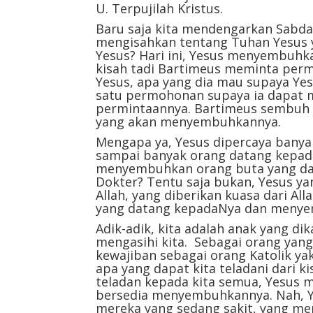
U. Terpujilah Kristus.
Baru saja kita mendengarkan Sabda 
mengisahkan tentang Tuhan Yesus 
Yesus? Hari ini, Yesus menyembuhk
kisah tadi Bartimeus meminta permo
Yesus, apa yang dia mau supaya Y
satu permohonan supaya ia dapat 
permintaannya. Bartimeus sembuh 
yang akan menyembuhkannya.
Mengapa ya, Yesus dipercaya banya
sampai banyak orang datang kepad
menyembuhkan orang buta yang dat
Dokter? Tentu saja bukan, Yesus yan
Allah, yang diberikan kuasa dari A
yang datang kepadaNya dan menyem
Adik-adik, kita adalah anak yang dik
mengasihi kita. Sebagai orang yang
kewajiban sebagai orang Katolik yak
apa yang dapat kita teladani dari k
teladan kepada kita semua, Yesus m
bersedia menyembuhkannya. Nah, Y
mereka yang sedang sakit, yang men