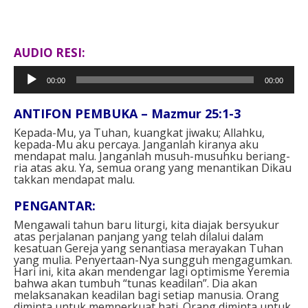
AUDIO RESI:
Pemutar
00:00
00:00
Audio
ANTIFON PEMBUKA – Mazmur 25:1-3
Kepada-Mu, ya Tuhan, kuangkat jiwaku; Allahku,
kepada-Mu aku percaya. Janganlah kiranya aku
mendapat malu. Janganlah musuh-musuhku beriang-
ria atas aku. Ya, semua orang yang menantikan Dikau
takkan mendapat malu.
PENGANTAR:
Mengawali tahun baru liturgi, kita diajak bersyukur
atas perjalanan panjang yang telah dilalui dalam
kesatuan Gereja yang senantiasa merayakan Tuhan
yang mulia. Penyertaan-Nya sungguh mengagumkan.
Hari ini, kita akan mendengar lagi optimisme Yeremia
bahwa akan tumbuh “tunas keadilan”. Dia akan
melaksanakan keadilan bagi setiap manusia. Orang
diminta untuk memperkuat hati. Orang diminta untuk