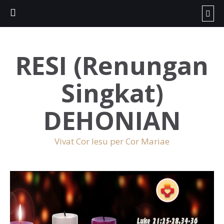
RESI (Renungan
Singkat)
DEHONIAN
Vivat Cor Iesu per Cor Mariae