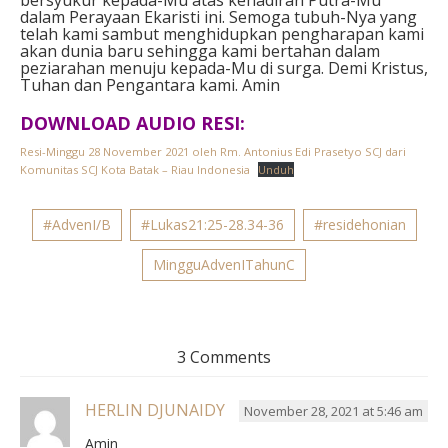
dalam Perayaan Ekaristi ini. Semoga tubuh-Nya yang
telah kami sambut menghidupkan pengharapan kami
akan dunia baru sehingga kami bertahan dalam
peziarahan menuju kepada-Mu di surga.
Demi Kristus,
Tuhan dan Pengantara kami.
Amin
DOWNLOAD AUDIO RESI:
Resi-Minggu 28 November 2021 oleh Rm. Antonius Edi Prasetyo SCJ dari
Komunitas SCJ Kota Batak – Riau Indonesia
Unduh
#AdvenI/B
#Lukas21:25-28.34-36
#residehonian
MingguAdvenITahunC
3 Comments
HERLIN DJUNAIDY
November 28, 2021 at 5:46 am
Amin