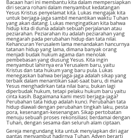
Bacaan hari ini membantu kita dalam mempersiapkan
diri secara rohani dalam menyambut kedatangan
Yesus Kristus penyelamat kita. Lukas mengajak kita
untuk berjaga-jaga sambil menantikan waktu Tuhan
yang akan datang. Lukas mengingatkan kita bahwa
hidup kita di dunia adalah sebuah perjalanan atau
peziarahan. Peziarahan itu adalah peziarahan yang
mengarah pada perubahan hidup dan tata nilai.
Kehancuran Yerusalem lama menandakan hancurnya
tatanan hidup yang lama, dimana banyak orang
menjadi budak hukum agama dan menolak
pembebasan yang diusung Yesus. Kita ingin
menyambut lahirnya era Yerusalem baru, yaitu
Kristus dan tata hukum yang baru pula. Lukas
menegaskan bahwa berjaga-jaga adalah sikap yang
terbaik dalam menantikan saat-saat baru, di mana
Yesus menghadirkan tata nilai baru, bukan lagi
diperbudak hukum, tetapi pelaku hukum baru yaitu
cinta kasih. Bagaimana kami mesti berjaga-jaga?
Perubahan tata hidup adalah kunci. Perubahan tata
hidup diawali dengan perubahan tingkah laku, pesta
pora, kesenangan-kesenangan. Sikap pertobatan
menuju sebuah proses rekonsiliasi; berdamai dengan
Tuhan, dengan sesama dan seluruh alam ciptaan.
Gereja mengundang kita untuk menyiapkan diri agar
pantas menyambut hadirnya Tuhan. Adven berarti