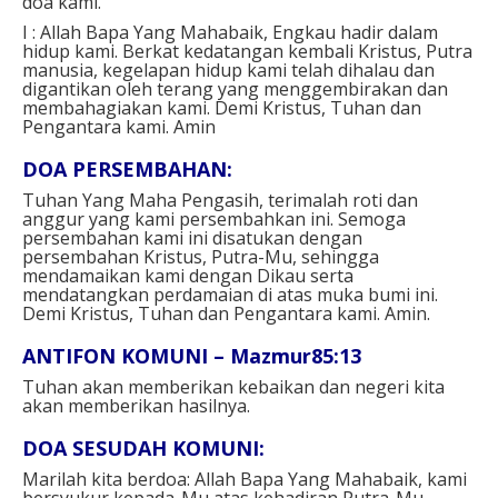
doa kami.
I : Allah Bapa Yang Mahabaik, Engkau hadir dalam
hidup kami. Berkat kedatangan kembali Kristus, Putra
manusia, kegelapan hidup kami telah dihalau dan
digantikan oleh terang yang menggembirakan dan
membahagiakan kami. Demi Kristus, Tuhan dan
Pengantara kami.
Amin
DOA PERSEMBAHAN:
Tuhan Yang Maha Pengasih,
terimalah roti dan
anggur yang kami persembahkan ini. Semoga
persembahan kami ini disatukan dengan
persembahan Kristus, Putra-Mu, sehingga
mendamaikan kami dengan Dikau serta
mendatangkan perdamaian di atas muka bumi ini.
Demi Kristus, Tuhan dan Pengantara kami.
Amin.
ANTIFON KOMUNI – Mazmur85:13
Tuhan akan memberikan kebaikan dan negeri kita
akan memberikan hasilnya.
DOA SESUDAH KOMUNI:
Marilah kita berdoa:
Allah Bapa Yang Mahabaik,
kami
bersyukur kepada-Mu atas kehadiran Putra-Mu