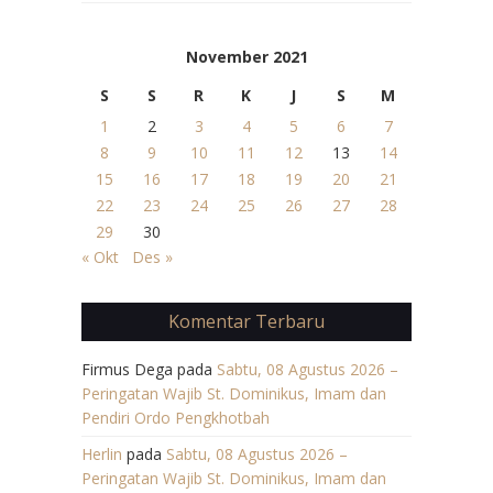
November 2021
S
S
R
K
J
S
M
1
2
3
4
5
6
7
8
9
10
11
12
13
14
15
16
17
18
19
20
21
22
23
24
25
26
27
28
29
30
« Okt
Des »
Komentar Terbaru
Firmus Dega
pada
Sabtu, 08 Agustus 2026 –
Peringatan Wajib St. Dominikus, Imam dan
Pendiri Ordo Pengkhotbah
Herlin
pada
Sabtu, 08 Agustus 2026 –
Peringatan Wajib St. Dominikus, Imam dan