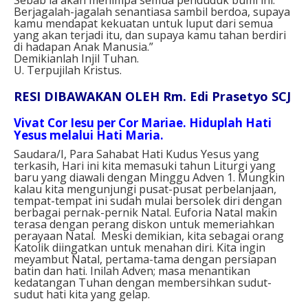
Berjagalah-jagalah senantiasa sambil berdoa, supaya
kamu mendapat kekuatan untuk luput dari semua
yang akan terjadi itu, dan supaya kamu tahan berdiri
di hadapan Anak Manusia.”
Demikianlah Injil Tuhan.
U. Terpujilah Kristus.
RESI DIBAWAKAN OLEH Rm. Edi Prasetyo SCJ
Vivat Cor Iesu per Cor Mariae. Hiduplah Hati
Yesus melalui Hati Maria.
Saudara/I, Para Sahabat Hati Kudus Yesus yang
terkasih,
Hari ini kita memasuki tahun Liturgi yang
baru yang diawali dengan Minggu Adven 1. Mungkin
kalau kita mengunjungi pusat-pusat perbelanjaan,
tempat-tempat ini sudah mulai bersolek diri dengan
berbagai pernak-pernik Natal. Euforia Natal makin
terasa dengan perang diskon untuk memeriahkan
perayaan Natal. Meski demikian, kita sebagai orang
Katolik diingatkan untuk menahan diri. Kita ingin
meyambut Natal, pertama-tama dengan persiapan
batin dan hati. Inilah Adven; masa menantikan
kedatangan Tuhan dengan membersihkan sudut-
sudut hati kita yang gelap.