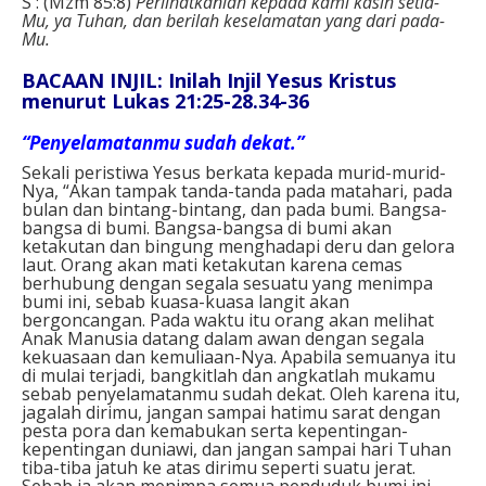
S : (Mzm 85:8)
Perlihatkanlah kepada kami kasih setia-
Mu, ya Tuhan, dan berilah keselamatan yang dari pada-
Mu.
BACAAN INJIL: Inilah Injil Yesus Kristus
menurut Lukas 21:25-28.34-36
“Penyelamatanmu sudah dekat.”
Sekali peristiwa Yesus berkata kepada murid-murid-
Nya, “Akan tampak tanda-tanda pada matahari, pada
bulan dan bintang-bintang, dan pada bumi. Bangsa-
bangsa di bumi. Bangsa-bangsa di bumi akan
ketakutan dan bingung menghadapi deru dan gelora
laut. Orang akan mati ketakutan karena cemas
berhubung dengan segala sesuatu yang menimpa
bumi ini, sebab kuasa-kuasa langit akan
bergoncangan. Pada waktu itu orang akan melihat
Anak Manusia datang dalam awan dengan segala
kekuasaan dan kemuliaan-Nya. Apabila semuanya itu
di mulai terjadi, bangkitlah dan angkatlah mukamu
sebab penyelamatanmu sudah dekat. Oleh karena itu,
jagalah dirimu, jangan sampai hatimu sarat dengan
pesta pora dan kemabukan serta kepentingan-
kepentingan duniawi, dan jangan sampai hari Tuhan
tiba-tiba jatuh ke atas dirimu seperti suatu jerat.
Sebab ia akan menimpa semua penduduk bumi ini.