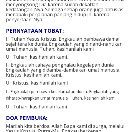
menyongsong Dia karena sudah dekatlah
kedatangan-Nya. Semoga setiap orang juga antusias
menapaki perjalanan panjang hidup ini karena
penyertaan-Nya.
PERNYATAAN TOBAT:
I : Tuhan Yesus Kristus, Engkaulah pembawa damai
sejahtera ke dunia. Engkaulah yang dinanti-nantikan
umat manusia.
Tuhan, kasihanilah kami.
U :
Tuhan, kasihanilah kami.
I : Engkaulah cahaya penghalau kegelapan dunia.
Engkaulah yang didamba-dambakan umat manusia.
Kristus, kasihanilah kami.
U : Kristus
, kasihanilah kami.
I : Engkaulah pembawa keselamatan dunia. Engkaulah yang
diharap-harapkan umat manusia.
Tuhan, kasihanilah kami.
U :
Tuhan, kasihanilah kami.
DOA PEMBUKA:
Marilah kita berdoa:
Allah Bapa kami di surga,
melalui
Yesus Kristus, Putra-Mu, Engkau berkenan