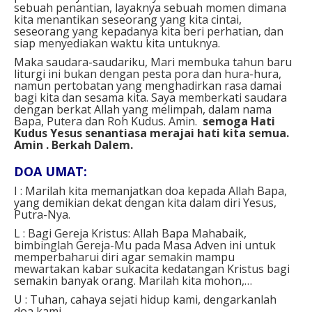
sebuah penantian, layaknya sebuah momen dimana
kita menantikan seseorang yang kita cintai,
seseorang yang kepadanya kita beri perhatian, dan
siap menyediakan waktu kita untuknya.
Maka saudara-saudariku, Mari membuka tahun baru
liturgi ini bukan dengan pesta pora dan hura-hura,
namun pertobatan yang menghadirkan rasa damai
bagi kita dan sesama kita.
Saya memberkati saudara
dengan berkat Allah yang melimpah, dalam nama
Bapa, Putera dan Roh Kudus. Amin.
semoga Hati
Kudus Yesus senantiasa merajai hati kita semua.
Amin .
Berkah Dalem.
DOA UMAT:
I : Marilah kita memanjatkan doa kepada Allah Bapa,
yang demikian dekat dengan kita dalam diri Yesus,
Putra-Nya.
L : Bagi Gereja Kristus:
Allah Bapa Mahabaik,
bimbinglah Gereja-Mu pada Masa Adven ini untuk
memperbaharui diri agar semakin mampu
mewartakan kabar sukacita kedatangan Kristus bagi
semakin banyak orang.
Marilah kita mohon,…
U : Tuhan, cahaya sejati hidup kami, dengarkanlah
doa kami.