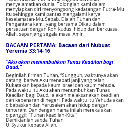
menyelamatkan dunia. Tolonglah kami dalam
menyiapkan diri menyongsong kedatangan Putra-Mu
itu sehingga kami pantas mengalami karya
keselamatan-Mu. Sebab, Dialah Tuhan dan
Pengantara kami, yang bersama Dikau dalam
persatuan dengan Roh Kudus, hidup dan berkuasa,
Allah, sepanjang segala masa.
Amin
BACAAN PERTAMA: Bacaan dari Nubuat
Yeremia 33:14-16
“Aku akan menumbuhkan Tunas Keadilan bagi
Daud.”
Beginilah firman Tuhan, “Sungguh, waktunya akan
datang, bahwa Aku menepati janji yang telah
Kukatakan kepada kaum Israel dan kaum Yehuda.
Pada waktu itu Aku akan menumbuhkan Tunas
Keadilan bagi Daud. Ia akan melaksanakan keadilan
dan kebenaran di negeri. Pada waktu itu Yehuda akan
dibebaskan dan Yerusalem akan hidup dengan
tenteram. Dan dengan nama inilah mereka akan
dipanggil: “Tuhan keadilan-Kita.”
Demikianlah sabda Tuhan
U. Syukur kepada Allah.