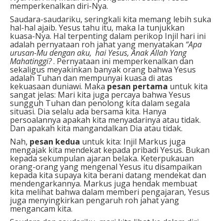
memperkenalkan diri-Nya.
Saudara-saudariku, seringkali kita memang lebih suka
hal-hal ajaib. Yesus tahu itu, maka Ia tunjukkan
kuasa-Nya. Hal terpenting dalam perikop Injil hari ini
adalah pernyataan roh jahat yang menyatakan
“Apa
urusan-Mu dengan aku,
hai Yesus, Anak Allah Yang
Mahatinggi?
. Pernyataan ini memperkenalkan dan
sekaligus meyakinkan banyak orang bahwa Yesus
adalah Tuhan dan mempunyai kuasa di atas
kekuasaan duniawi. Maka
pesan pertama
untuk kita
sangat jelas: Mari kita juga percaya bahwa Yesus
sungguh Tuhan dan penolong kita dalam segala
situasi. Dia selalu ada bersama kita. Hanya
persoalannya apakah kita menyadarinya atau tidak.
Dan apakah kita mangandalkan Dia atau tidak.
Nah,
pesan kedua
untuk kita: Injil Markus juga
mengajak kita mendekat kepada pribadi Yesus. Bukan
kepada sekumpulan ajaran belaka. Keterpukauan
orang-orang yang mengenal Yesus itu disampaikan
kepada kita supaya kita berani datang mendekat dan
mendengarkannya. Markus juga hendak membuat
kita melihat bahwa dalam memberi pengajaran, Yesus
juga menyingkirkan pengaruh roh jahat yang
mengancam kita.