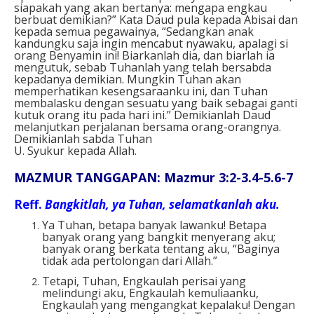
siapakah yang akan bertanya: mengapa engkau
berbuat demikian?” Kata Daud pula kepada Abisai dan
kepada semua pegawainya, “Sedangkan anak
kandungku saja ingin mencabut nyawaku, apalagi si
orang Benyamin ini! Biarkanlah dia, dan biarlah ia
mengutuk, sebab Tuhanlah yang telah bersabda
kepadanya demikian. Mungkin Tuhan akan
memperhatikan kesengsaraanku ini, dan Tuhan
membalasku dengan sesuatu yang baik sebagai ganti
kutuk orang itu pada hari ini.” Demikianlah Daud
melanjutkan perjalanan bersama orang-orangnya.
Demikianlah sabda Tuhan
U. Syukur kepada Allah.
MAZMUR TANGGAPAN: Mazmur 3:2-3.4-5.6-7
Reff.
Bangkitlah, ya Tuhan, selamatkanlah aku.
Ya Tuhan, betapa banyak lawanku! Betapa
banyak orang yang bangkit menyerang aku;
banyak orang berkata tentang aku, “Baginya
tidak ada pertolongan dari Allah.”
Tetapi, Tuhan, Engkaulah perisai yang
melindungi aku, Engkaulah kemuliaanku,
Engkaulah yang mengangkat kepalaku! Dengan