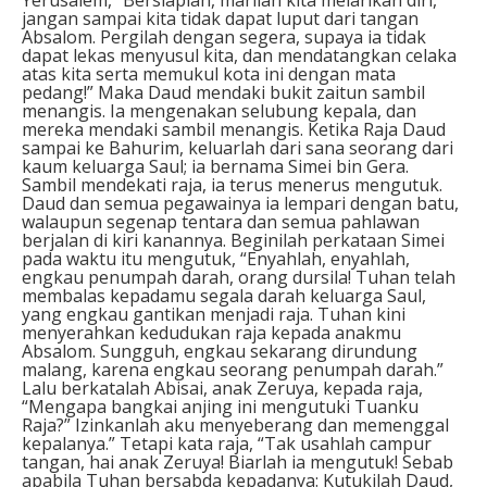
jangan sampai kita tidak dapat luput dari tangan
Absalom. Pergilah dengan segera, supaya ia tidak
dapat lekas menyusul kita, dan mendatangkan celaka
atas kita serta memukul kota ini dengan mata
pedang!” Maka Daud mendaki bukit zaitun sambil
menangis. Ia mengenakan selubung kepala, dan
mereka mendaki sambil menangis. Ketika Raja Daud
sampai ke Bahurim, keluarlah dari sana seorang dari
kaum keluarga Saul; ia bernama Simei bin Gera.
Sambil mendekati raja, ia terus menerus mengutuk.
Daud dan semua pegawainya ia lempari dengan batu,
walaupun segenap tentara dan semua pahlawan
berjalan di kiri kanannya. Beginilah perkataan Simei
pada waktu itu mengutuk, “Enyahlah, enyahlah,
engkau penumpah darah, orang dursila! Tuhan telah
membalas kepadamu segala darah keluarga Saul,
yang engkau gantikan menjadi raja. Tuhan kini
menyerahkan kedudukan raja kepada anakmu
Absalom. Sungguh, engkau sekarang dirundung
malang, karena engkau seorang penumpah darah.”
Lalu berkatalah Abisai, anak Zeruya, kepada raja,
“Mengapa bangkai anjing ini mengutuki Tuanku
Raja?” Izinkanlah aku menyeberang dan memenggal
kepalanya.” Tetapi kata raja, “Tak usahlah campur
tangan, hai anak Zeruya! Biarlah ia mengutuk! Sebab
apabila Tuhan bersabda kepadanya: Kutukilah Daud,