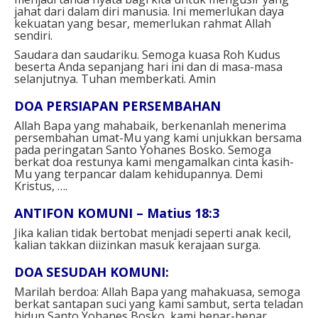
jahat dari dalam diri manusia. Ini memerlukan daya
kekuatan yang besar, memerlukan rahmat Allah
sendiri.
Saudara dan saudariku. Semoga kuasa Roh Kudus
beserta Anda sepanjang hari ini dan di masa-masa
selanjutnya. Tuhan memberkati. Amin
DOA PERSIAPAN PERSEMBAHAN
Allah Bapa yang mahabaik,
berkenanlah menerima
persembahan umat-Mu yang kami unjukkan bersama
pada peringatan Santo Yohanes Bosko.
Semoga
berkat doa restunya kami mengamalkan cinta kasih-
Mu yang terpancar dalam kehidupannya.
Demi
Kristus, ….
ANTIFON KOMUNI – Matius 18:3
Jika kalian tidak bertobat menjadi seperti anak kecil,
kalian takkan diizinkan masuk kerajaan surga.
DOA SESUDAH KOMUNI:
Marilah berdoa:
Allah Bapa yang mahakuasa,
semoga
berkat santapan suci yang kami sambut, serta teladan
hidup Santo Yohanes Bosko,
kami benar-benar