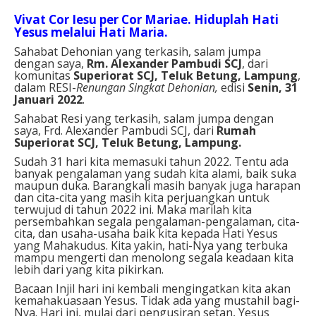
Vivat Cor Iesu per Cor Mariae. Hiduplah Hati
Yesus melalui Hati Maria.
Sahabat Dehonian yang terkasih, salam jumpa
dengan saya,
Rm.
Alexander Pambudi
SCJ
, dari
komunitas
Superiorat SCJ, Teluk Betung, Lampung
,
dalam RESI-
Renungan Singkat Dehonian
,
edisi
Senin, 31
Januari 2022
.
Sahabat Resi yang terkasih, salam jumpa dengan
saya, Frd. Alexander Pambudi SCJ, dari
Rumah
Superiorat SCJ, Teluk Betung, Lampung.
Sudah 31 hari kita memasuki tahun 2022. Tentu ada
banyak pengalaman yang sudah kita alami, baik suka
maupun duka. Barangkali masih banyak juga harapan
dan cita-cita yang masih kita perjuangkan untuk
terwujud di tahun 2022 ini. Maka marilah kita
persembahkan segala pengalaman-pengalaman, cita-
cita, dan usaha-usaha baik kita kepada Hati Yesus
yang Mahakudus. Kita yakin, hati-Nya yang terbuka
mampu mengerti dan menolong segala keadaan kita
lebih dari yang kita pikirkan.
Bacaan Injil hari ini kembali mengingatkan kita akan
kemahakuasaan Yesus. Tidak ada yang mustahil bagi-
Nya.
Hari ini, mulai dari pengusiran setan, Yesus