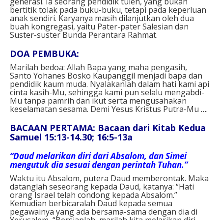
generasi. Ia seorang pendidik tulen, yang bukan
bertitik tolak pada buku-buku, tetapi pada keperluan
anak sendiri. Karyanya masih dilanjutkan oleh dua
buah kongregasi, yaitu Pater-pater Salesian dan
Suster-suster Bunda Perantara Rahmat.
DOA PEMBUKA:
Marilah bedoa:
Allah Bapa yang maha pengasih,
Santo Yohanes Bosko Kaupanggil menjadi bapa dan
pendidik kaum muda.
Nyalakanlah dalam hati kami api
cinta kasih-Mu, sehingga kami pun selalu mengabdi-
Mu tanpa pamrih dan ikut serta mengusahakan
keselamatan sesama.
Demi Yesus Kristus Putra-Mu ….
BACAAN PERTAMA: Bacaan dari Kitab Kedua
Samuel 15:13-14.30; 16:5-13a
“Daud melarikan diri dari Absalom, dan Simei
mengutuk dia sesuai dengan perintah Tuhan.”
Waktu itu Absalom, putera Daud memberontak. Maka
datanglah seseorang kepada Daud, katanya: “Hati
orang Israel telah condong kepada Absalom.”
Kemudian berbicaralah Daud kepada semua
pegawainya yang ada bersama-sama dengan dia di
Yerusalem, “Bersiaplah, marilah kita melarikan diri,