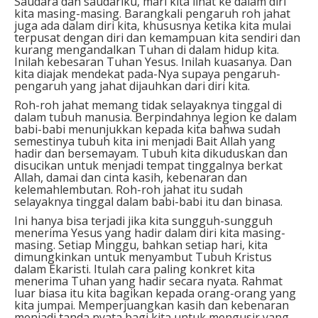
Saudara dan saudariku, mari kita lihat ke dalam diri
kita masing-masing. Barangkali pengaruh roh jahat
juga ada dalam diri kita, khususnya ketika kita mulai
terpusat dengan diri dan kemampuan kita sendiri dan
kurang mengandalkan Tuhan di dalam hidup kita.
Inilah kebesaran Tuhan Yesus. Inilah kuasanya. Dan
kita diajak mendekat pada-Nya supaya pengaruh-
pengaruh yang jahat dijauhkan dari diri kita.
Roh-roh jahat memang tidak selayaknya tinggal di
dalam tubuh manusia. Berpindahnya legion ke dalam
babi-babi menunjukkan kepada kita bahwa sudah
semestinya tubuh kita ini menjadi Bait Allah yang
hadir dan bersemayam. Tubuh kita dikuduskan dan
disucikan untuk menjadi tempat tinggalnya berkat
Allah, damai dan cinta kasih, kebenaran dan
kelemahlembutan. Roh-roh jahat itu sudah
selayaknya tinggal dalam babi-babi itu dan binasa.
Ini hanya bisa terjadi jika kita sungguh-sungguh
menerima Yesus yang hadir dalam diri kita masing-
masing. Setiap Minggu, bahkan setiap hari, kita
dimungkinkan untuk menyambut Tubuh Kristus
dalam Ekaristi. Itulah cara paling konkret kita
menerima Tuhan yang hadir secara nyata. Rahmat
luar biasa itu kita bagikan kepada orang-orang yang
kita jumpai. Memperjuangkan kasih dan kebenaran
menjadi tanda nyata bagi kita untuk mengusir yang