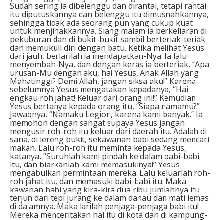
Sudah sering ia dibelenggu dan dirantai, tetapi rantai
itu diputuskannya dan belenggu itu dimusnahkannya,
sehingga tidak ada seorang pun yang cukup kuat
untuk menjinakkannya. Siang malam ia berkeliaran di
pekuburan dan di bukit-bukit sambil berteriak-teriak
dan memukuli diri dengan batu. Ketika melihat Yesus
dari jauh, berlarilah ia mendapatkan-Nya. Ia lalu
menyembah-Nya, dan dengan keras ia berteriak, “Apa
urusan-Mu dengan aku, hai Yesus, Anak Allah yang
Mahatinggi? Demi Allah, jangan siksa aku!” Karena
sebelumnya Yesus mengatakan kepadanya, “Hai
engkau roh jahat! Keluar dari orang ini!” Kemudian
Yesus bertanya kepada orang itu, “Siapa namamu?”
Jawabnya, “Namaku Legion, karena kami banyak.” Ia
memohon dengan sangat supaya Yesus jangan
mengusir roh-roh itu keluar dari daerah itu. Adalah di
sana, di lereng bukit, sekawanan babi sedang mencari
makan. Lalu roh-roh itu meminta kepada Yesus,
katanya, “Suruhlah kami pindah ke dalam babi-babi
itu, dan biarkanlah kami memasukinya!” Yesus
mengabulkan permintaan mereka. Lalu keluarlah roh-
roh jahat itu, dan memasuki babi-babi itu. Maka
kawanan babi yang kira-kira dua ribu jumlahnya itu
terjun dari tepi jurang ke dalam danau dan mati lemas
di dalamnya. Maka larilah penjaga-penjaga babi itu!
Mereka menceritakan hal itu di kota dan di kampung-