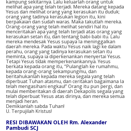
kampung sekitarnya. Lalu keluarlah orang untuk
melihat apa yang telah terjadi. Mereka datang kepada
Yesus dan melihat orang yang kerasukan itu duduk;
orang yang tadinya kerasukan legion itu, kini
berpakaian dan sudah waras. Maka takutlah mereka.
Orang-orang yang telah melihat sendiri hal itu
menceritakan apa yang telah terjadi atas orang yang
kerasukan setan itu, dan tentang babi-babi itu. Lalu
mereka mendesak Yesus supaya Ia meninggalkan
daerah mereka. Pada waktu Yesus naik lagi ke dalam
perahu, orang yang tadinya kerasukan setan itu
meminta, supaya ia diperkenankan menyertai Yesus.
Tetapi Yesus tidak memperkenankannya. Yesus
berkata kepada orang itu, “Pulanglah ke rumahmu,
kepada orang-orang sekampungmu, dan
beritahukanlah kepada mereka segala yang telah
diperbuat Tuhan atasmu, dan ceritakan bagaimana Ia
telah mengasihani engkau!” Orang itu pun pergi, dan
mulai memberitakan di daerah Dekapolis segala yang
telah diperbuat Yesus atas dirinya, dan mereka semua
menjadi heran.
Demikianlah sabda Tuhan!
U. Terpujilah Kristus!
RESI DIBAWAKAN OLEH Rm. Alexander
Pambudi SCJ