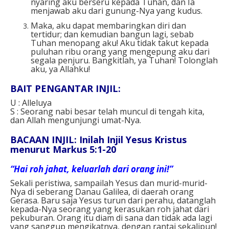
nyaring aku berseru kepada Tuhan, dan Ia
menjawab aku dari gunung-Nya yang kudus.
Maka, aku dapat membaringkan diri dan
tertidur; dan kemudian bangun lagi, sebab
Tuhan menopang aku! Aku tidak takut kepada
puluhan ribu orang yang mengepung aku dari
segala penjuru. Bangkitlah, ya Tuhan! Tolonglah
aku, ya Allahku!
BAIT PENGANTAR INJIL:
U : Alleluya
S : Seorang nabi besar telah muncul di tengah kita,
dan Allah mengunjungi umat-Nya.
BACAAN INJIL: Inilah Injil Yesus Kristus
menurut Markus 5:1-20
“Hai roh jahat, keluarlah dari orang ini!”
Sekali peristiwa, sampailah Yesus dan murid-murid-
Nya di seberang Danau Galilea, di daerah orang
Gerasa. Baru saja Yesus turun dari perahu, datanglah
kepada-Nya seorang yang kerasukan roh jahat dari
pekuburan. Orang itu diam di sana dan tidak ada lagi
yang sanggup mengikatnya, dengan rantai sekalipun!