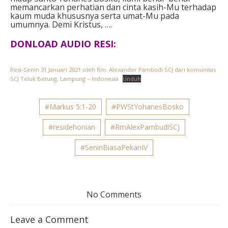
memancarkan perhatian dan cinta kasih-Mu terhadap
kaum muda khususnya serta umat-Mu pada
umumnya.
Demi Kristus, ….
DONLOAD AUDIO RESI:
Resi-Senin 31 Januari 2021 oleh Rm. Alexander Pambudi SCJ dari komunitas
SCJ Teluk Betung, Lampung – Indonesia
Unduh
#Markus 5:1-20
#PWStYohanesBosko
#residehonian
#RmAlexPambudiSCJ
#SeninBiasaPekanIV
No Comments
Leave a Comment