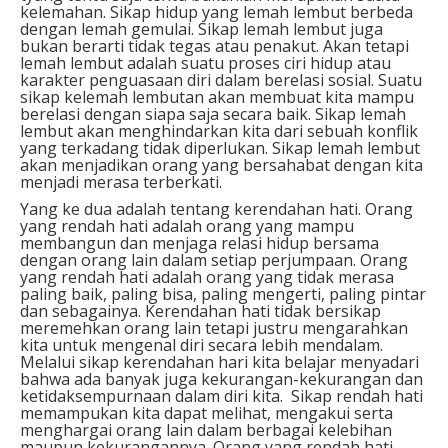
kelemahan. Sikap hidup yang lemah lembut berbeda
dengan lemah gemulai. Sikap lemah lembut juga
bukan berarti tidak tegas atau penakut. Akan tetapi
lemah lembut adalah suatu proses ciri hidup atau
karakter penguasaan diri dalam berelasi sosial. Suatu
sikap kelemah lembutan akan membuat kita mampu
berelasi dengan siapa saja secara baik. Sikap lemah
lembut akan menghindarkan kita dari sebuah konflik
yang terkadang tidak diperlukan. Sikap lemah lembut
akan menjadikan orang yang bersahabat dengan kita
menjadi merasa terberkati.
Yang ke dua adalah tentang kerendahan hati. Orang
yang rendah hati adalah orang yang mampu
membangun dan menjaga relasi hidup bersama
dengan orang lain dalam setiap perjumpaan. Orang
yang rendah hati adalah orang yang tidak merasa
paling baik, paling bisa, paling mengerti, paling pintar
dan sebagainya. Kerendahan hati tidak bersikap
meremehkan orang lain tetapi justru mengarahkan
kita untuk mengenal diri secara lebih mendalam.
Melalui sikap kerendahan hari kita belajar menyadari
bahwa ada banyak juga kekurangan-kekurangan dan
ketidaksempurnaan dalam diri kita. Sikap rendah hati
memampukan kita dapat melihat, mengakui serta
menghargai orang lain dalam berbagai kelebihan
maupun kekurangannya. Orang yang rendah hati