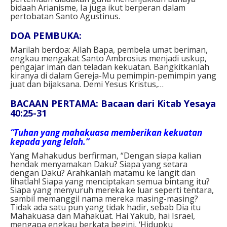
bidaah Arianisme, Ia juga ikut berperan dalam
pertobatan Santo Agustinus.
DOA PEMBUKA:
Marilah berdoa:
Allah Bapa, pembela umat beriman,
engkau mengakat Santo Ambrosius menjadi uskup,
pengajar iman dan teladan kekuatan. Bangkitkanlah
kiranya di dalam Gereja-Mu pemimpin-pemimpin yang
juat dan bijaksana.
Demi Yesus Kristus,…
BACAAN PERTAMA: Bacaan dari Kitab Yesaya
40:25-31
“Tuhan yang mahakuasa memberikan kekuatan
kepada yang lelah.”
Yang Mahakudus berfirman, “Dengan siapa kalian
hendak menyamakan Daku? Siapa yang setara
dengan Daku? Arahkanlah matamu ke langit dan
lihatlah! Siapa yang menciptakan semua bintang itu?
Siapa yang menyuruh mereka ke luar seperti tentara,
sambil memanggil nama mereka masing-masing?
Tidak ada satu pun yang tidak hadir, sebab Dia itu
Mahakuasa dan Mahakuat. Hai Yakub, hai Israel,
mengapa engkau berkata begini, ‘Hidupku