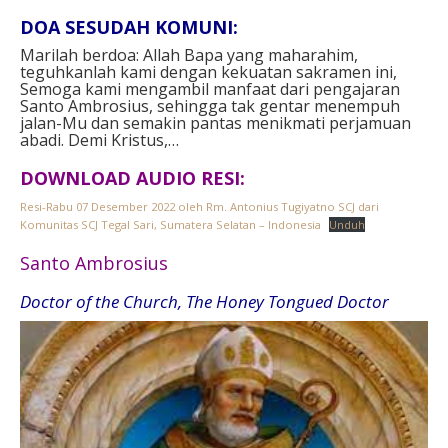
DOA SESUDAH KOMUNI:
Marilah berdoa:
Allah Bapa yang maharahim,
teguhkanlah kami dengan kekuatan sakramen ini,
Semoga kami mengambil manfaat dari pengajaran
Santo Ambrosius, sehingga tak gentar menempuh
jalan-Mu dan semakin pantas menikmati perjamuan
abadi.
Demi Kristus,…
DOWNLOAD AUDIO RESI:
Resi-Rabu 07 Desember 2022 oleh Rm. Antonius Tugiyatno SCJ dari
Komunitas SCJ Tegal Sari, Sumatera Selatan – Indonesia
Unduh
Santo Ambrosius
Doctor of the Church, The Honey Tongued Doctor