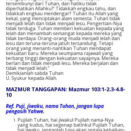
tersembunyi dari Tuhan, dan hatiku tidak
diperhatikan Allahku?’ Tidakkah engkau tahu, dan
tidakkah engkau mendengar? Tuhan itu Allah yang
kekal, yang menciptakan alam semesta. Tuhan tidak
menjadi lelah dan tidak menjadi lesu. Pengertian-Nya
tidak terduga. Tuhan memberi kekuatan kepada yang
lelah dan menambah semangat kepada mereka yang
tidak berdaya. Orang-orang muda menjadi lelah dan
lesu dan teruna-teruna jatuh tersandung. Tetapi
orang yang menanti-nantikan Tuhan mendapat
kekuatan baru. Mereka seumpama rajawali yang
terbang tinggi dengan kekuatan sayapnya. Mereka
berlari dan tidak menjadi lesu. Mereka berjalan dan
tidak menjadi lelah.”
Demikianlah sabda Tuhan
U. Syukur kepada Allah.
MAZMUR TANGGAPAN: Mazmur 103:1-2.3-4.8-
10
Ref.
Puji, jiwaku, nama Tuhan, jangan lupa
pengasih Yahwe.
Pujilah Tuhan, hai jiwaku! Pujilah nama-Nya
yang kudus, hai segenap batinku! Pujilah Tuhan,
hai jiwaku, janganlah lupa akan segala kebaikan-