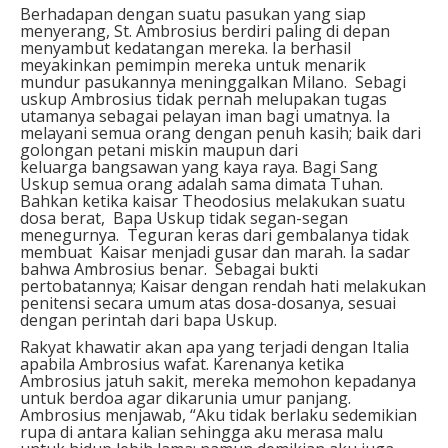
Berhadapan dengan suatu pasukan yang siap
menyerang, St. Ambrosius berdiri paling di depan
menyambut kedatangan mereka. Ia berhasil
meyakinkan pemimpin mereka untuk menarik
mundur pasukannya meninggalkan Milano. Sebagi
uskup Ambrosius tidak pernah melupakan tugas
utamanya sebagai pelayan iman bagi umatnya. Ia
melayani semua orang dengan penuh kasih; baik dari
golongan petani miskin maupun dari
keluarga bangsawan yang kaya raya. Bagi Sang
Uskup semua orang adalah sama dimata Tuhan.
Bahkan ketika kaisar Theodosius melakukan suatu
dosa berat, Bapa Uskup tidak segan-segan
menegurnya. Teguran keras dari gembalanya tidak
membuat Kaisar menjadi gusar dan marah. Ia sadar
bahwa Ambrosius benar. Sebagai bukti
pertobatannya; Kaisar dengan rendah hati melakukan
penitensi secara umum atas dosa-dosanya, sesuai
dengan perintah dari bapa Uskup.
Rakyat khawatir akan apa yang terjadi dengan Italia
apabila Ambrosius wafat. Karenanya ketika
Ambrosius jatuh sakit, mereka memohon kepadanya
untuk berdoa agar dikarunia umur panjang.
Ambrosius menjawab, “Aku tidak berlaku sedemikian
rupa di antara kalian sehingga aku merasa malu