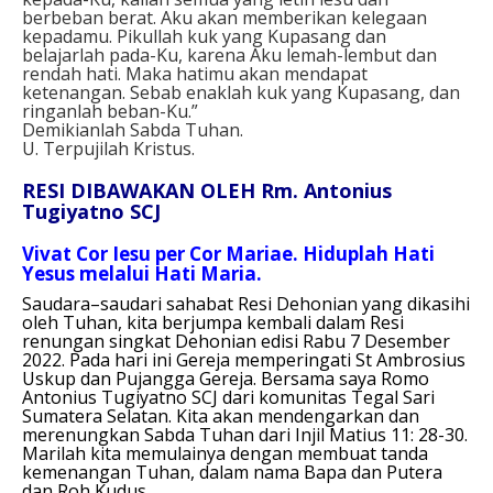
berbeban berat. Aku akan memberikan kelegaan
kepadamu. Pikullah kuk yang Kupasang dan
belajarlah pada-Ku, karena Aku lemah-lembut dan
rendah hati. Maka hatimu akan mendapat
ketenangan. Sebab enaklah kuk yang Kupasang, dan
ringanlah beban-Ku.”
Demikianlah Sabda Tuhan.
U. Terpujilah Kristus.
RESI DIBAWAKAN OLEH Rm. Antonius
Tugiyatno SCJ
Vivat Cor Iesu per Cor Mariae. Hiduplah Hati
Yesus melalui Hati Maria.
Saudara–saudari sahabat Resi Dehonian yang dikasihi
oleh Tuhan, kita berjumpa kembali dalam Resi
renungan singkat Dehonian edisi Rabu 7 Desember
2022. Pada hari ini Gereja memperingati St Ambrosius
Uskup dan Pujangga Gereja. Bersama saya Romo
Antonius Tugiyatno SCJ dari komunitas Tegal Sari
Sumatera Selatan. Kita akan mendengarkan dan
merenungkan Sabda Tuhan dari Injil Matius 11: 28-30.
Marilah kita memulainya dengan membuat tanda
kemenangan Tuhan, dalam nama Bapa dan Putera
dan Roh Kudus.