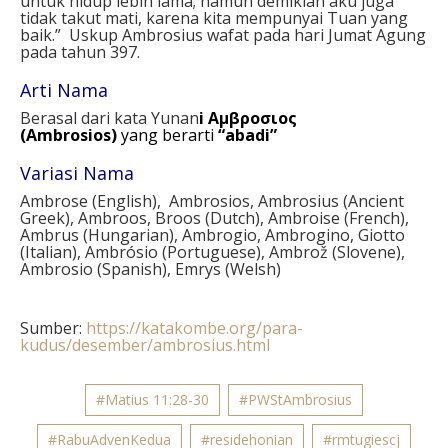
untuk hidup lebih lama; namun demikian aku juga
tidak takut mati, karena kita mempunyai Tuan yang
baik.” Uskup Ambrosius wafat pada hari Jumat Agung
pada tahun 397.
Arti Nama
Berasal dari kata Yunan
i Αμβροσιος
(Ambrosios)
yang berarti
“abadi”
Variasi Nama
Ambrose (English), Ambrosios, Ambrosius (Ancient
Greek), Ambroos, Broos (Dutch), Ambroise (French),
Ambrus (Hungarian), Ambrogio, Ambrogino, Giotto
(Italian), Ambrósio (Portuguese), Ambrož (Slovene),
Ambrosio (Spanish), Emrys (Welsh)
Sumber:
https://katakombe.org/para-
kudus/desember/ambrosius.html
#Matius 11:28-30
#PWStAmbrosius
#RabuAdvenKedua
#residehonian
#rmtugiescj