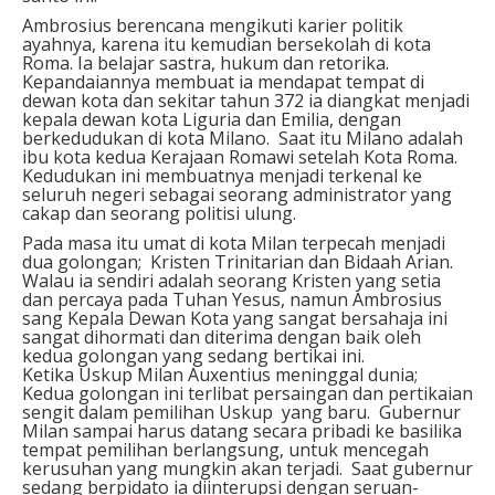
Ambrosius berencana mengikuti karier politik
ayahnya, karena itu kemudian bersekolah di kota
Roma. Ia belajar sastra, hukum dan retorika.
Kepandaiannya membuat ia mendapat tempat di
dewan kota dan sekitar tahun 372 ia diangkat menjadi
kepala dewan kota Liguria dan Emilia, dengan
berkedudukan di kota Milano. Saat itu Milano adalah
ibu kota kedua Kerajaan Romawi setelah Kota Roma.
Kedudukan ini membuatnya menjadi terkenal ke
seluruh negeri sebagai seorang administrator yang
cakap dan seorang politisi ulung.
Pada masa itu umat di kota Milan terpecah menjadi
dua golongan; Kristen Trinitarian dan Bidaah Arian.
Walau ia sendiri adalah seorang Kristen yang setia
dan percaya pada Tuhan Yesus, namun Ambrosius
sang Kepala Dewan Kota yang sangat bersahaja ini
sangat dihormati dan diterima dengan baik oleh
kedua golongan yang sedang bertikai ini.
Ketika Uskup Milan Auxentius meninggal dunia;
Kedua golongan ini terlibat persaingan dan pertikaian
sengit dalam pemilihan Uskup yang baru. Gubernur
Milan sampai harus datang secara pribadi ke basilika
tempat pemilihan berlangsung, untuk mencegah
kerusuhan yang mungkin akan terjadi. Saat gubernur
sedang berpidato ia diinterupsi dengan seruan-