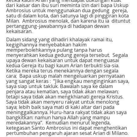
ketika kaum Arian yang mendapat dukungan kuat
dari kaisar dan ibu suri meminta izin dari bapa Uskup
Ambrosius untuk menggunakan dua gedung gereja,
satu di dalam kota, dan satunya lagi di pinggiran kota
Milan. Ambrosius menolak, dan karena itu ia dituntut
pertanggung-jawabannya di hadapan dewan
kekaisaran.
Dalam sidang yang dihadiri khalayak ramai itu,
kegigihannya menyebabkan hakim
memperbolehkannya pulang tanpa harus
menyerahkan kedua gedung gereja tersebut. Segala
upaya dewan kekaisaran untuk dapat menguasai
kedua Gereja itu bagi kaum Arian terbukti sia-sia.
Ketika mereka terus menekannya dengan segala
cara; Bapa uskup malah mengeluarkan pernyataan
yang sangat keras : “Jika engkau menginginkan saya,
saya siap untuk takluk. Bawalah saya ke dalam
penjara atau kematian, saya tidak akan melawan;
tetapi saya tidak akan mengkhianati gereja Kristus.
Saya tidak akan menyeru rakyat untuk menolong
saya; lebih baik saya mati di kaki altar dari pada
meninggalkannya. Huru-hara rakyat tidak akan saya
bangkitkan: namun hanya Allah yang mampu
meredakannya”. Kemudian menurut legenda,
ketegasan Santo Ambrosius ini dapat menghentikan
pertumbuhan pengaruh ajaran sesat Arian di Milano.