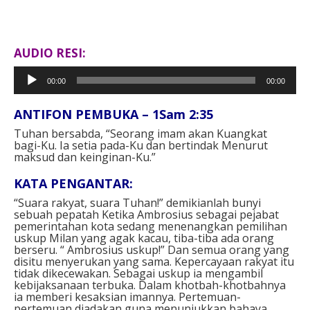
AUDIO RESI:
Pemutar
00:00
00:00
Audio
ANTIFON PEMBUKA – 1Sam 2:35
Tuhan bersabda,
“Seorang imam akan Kuangkat
bagi-Ku.
Ia setia pada-Ku dan bertindak
Menurut
maksud dan keinginan-Ku.”
KATA PENGANTAR:
“Suara rakyat, suara Tuhan!” demikianlah bunyi
sebuah pepatah Ketika Ambrosius sebagai pejabat
pemerintahan kota sedang menenangkan pemilihan
uskup Milan yang agak kacau, tiba-tiba ada orang
berseru. “ Ambrosius uskup!” Dan semua orang yang
disitu menyerukan yang sama. Kepercayaan rakyat itu
tidak dikecewakan. Sebagai uskup ia mengambil
kebijaksanaan terbuka. Dalam khotbah-khotbahnya
ia memberi kesaksian imannya. Pertemuan-
pertemuan diadakan guna menunjukkan bahaya