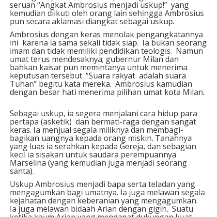
seruan “Angkat Ambrosius menjadi uskup!” yang
kemudian diikuti oleh orang lain sehingga Ambrosius
pun secara aklamasi diangkat sebagai uskup.
Ambrosius dengan keras menolak pengangkatannya
ini karena ia sama sekali tidak siap. Ia bukan seorang
imam dan tidak memiliki pendidikan teologis. Namun
umat terus mendesaknya; gubernur Milan dan
bahkan kaisar pun memintanya untuk menerima
keputusan tersebut. “Suara rakyat adalah suara
Tuhan” begitu kata mereka. Ambrosius kamudian
dengan besar hati menerima pilihan umat kota Milan.
Sebagai uskup, ia segera menjalani cara hidup para
pertapa (asketik) dan bermati-raga dengan sangat
keras. Ia menjual segala miliknya dan membagi-
bagikan uangnya kepada orang miskin. Tanahnya
yang luas ia serahkan kepada Gereja, dan sebagian
kecil ia sisakan untuk saudara perempuannya
Marselina (yang kemudian juga menjadi seorang
santa).
Uskup Ambrosius menjadi bapa serta teladan yang
mengagumkan bagi umatnya. Ia juga melawan segala
kejahatan dengan keberanian yang mengagumkan.
Ia juga melawan bidaah Arian dengan gigih. Suatu