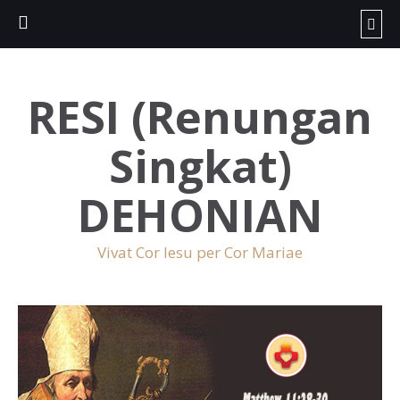
RESI (Renungan
Singkat)
DEHONIAN
Vivat Cor Iesu per Cor Mariae