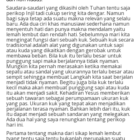
Saudara-saudari yang dikasihi oleh Tuhan tentu saja
perikop Injil tadi cukup sering kita dengar. Namun
bagi saya tetap ada suatu makna relevan yang selalu
baru. Ada dua ciri khas manusiawi sederhana namun
menyentuh hati dan punya makna mendalam yaitu
lemah lembut dan rendah hati. Sebelumnya mari kita
mengingat fungsi dari sebuah kuk. Sebuah kuk secara
tradisional adalah alat yang digunakan untuk sapi
atau kuda yang dikaitkan dengan gerobak untuk
membawa beban. Bila kuk itu terlalu besar untuk
punggung sapi maka berjalannya tidak nyaman.
Mungkin kita pernah merasakan ketika memakai
sepatu atau sandal yang ukurannya terlalu besar atau
sempit sehingga membuat Langkah kita saat berjalan
menjadi tidak nyaman. Begitu juga bila kuk terlalu
kecil maka akan membuat punggung sapi atau kuda
itu akan menjadi sakit. Kehadiran Yesus memberikan
sebuah tawaran sebagai perumpamaan ukuran kuk
yang pas. Ukuran kuk yang tepat akan menjadikan
perjalanan terasa nyaman. Bahkan lebih dari itu, kuk
itu dapat menjadi sebuah sandaran yang melegakan.
Ada dua hal yang saya renungkan tentang perikop
hari ini.
Pertama tentang makna dari sikap lemah lembut
tyang tentu saja tentu bukanlah merupakan suatu