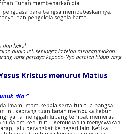
firman Tuhan membenarkan dia.
a, penguasa para bangsa membebaskannya.
ananya, dan pengelola segala harta
a dan kekal
 akan dunia ini, sehingga Ia telah mengaruniakan
 orang yang percaya kepada-Nya beroleh hidup yang
l Yesus Kristus menurut Matius
bunuh dia.”
pada imam-imam kepala serta tua-tua bangsa
n ini, seorang tuan tanah membuka kebun
ingnya. Ia menggali lubang tempat memeras
 di dalam kebun itu. Kemudian ia menyewakan
ap, lalu berangkat ke negeri lain. Ketika
uruh hamba-hambanya kepada penggarap-