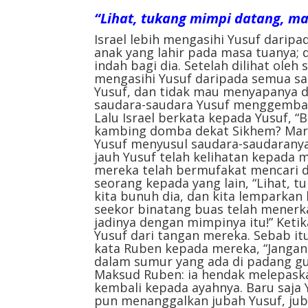
“Lihat, tukang mimpi datang, mar
Israel lebih mengasihi Yusuf daripa
anak yang lahir pada masa tuanya
indah bagi dia. Setelah dilihat ole
mengasihi Yusuf daripada semua sa
Yusuf, dan tidak mau menyapanya d
saudara-saudara Yusuf menggemba
Lalu Israel berkata kepada Yusuf
kambing domba dekat Sikhem? Mari
Yusuf menyusul saudara-saudaranya 
jauh Yusuf telah kelihatan kepada 
mereka telah bermufakat mencari 
seorang kepada yang lain, “Lihat, t
kita bunuh dia, dan kita lemparkan k
seekor binatang buas telah menerka
jadinya dengan mimpinya itu!” Keti
Yusuf dari tangan mereka. Sebab itu
kata Ruben kepada mereka, “Jangan
dalam sumur yang ada di padang gur
Maksud Ruben: ia hendak melepask
kembali kepada ayahnya. Baru saja
pun menanggalkan jubah Yusuf, juba