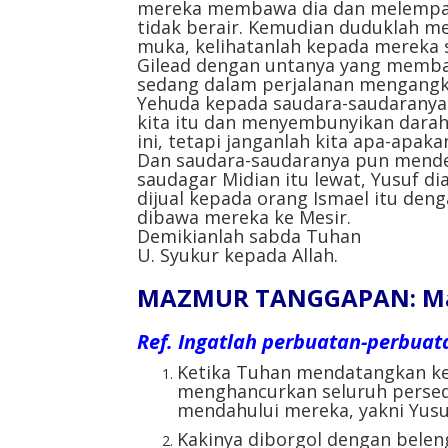
mereka membawa dia dan melempar
tidak berair. Kemudian duduklah 
muka, kelihatanlah kepada mereka s
Gilead dengan untanya yang memb
sedang dalam perjalanan mengangku
Yehuda kepada saudara-saudaranya
kita itu dan menyembunyikan darahn
ini, tetapi janganlah kita apa-apakan
Dan saudara-saudaranya pun menden
saudagar Midian itu lewat, Yusuf d
dijual kepada orang Ismael itu deng
dibawa mereka ke Mesir.
Demikianlah sabda Tuhan
U. Syukur kepada Allah.
MAZMUR TANGGAPAN: Mazm
Ref.
Ingatlah perbuatan-perbuata
Ketika Tuhan mendatangkan ke
menghancurkan seluruh persed
mendahului mereka, yakni Yusu
Kakinya diborgol dengan beleng