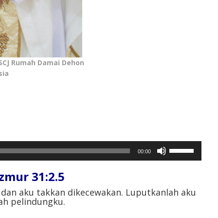
 SCJ Rumah Damai Dehon
sia
Gunakan
00:00
Anak
Panah
ur 31:2.5⁣
Atas/Bawah
untuk
dan aku takkan dikecewakan. Luputkanlah aku
ah pelindungku.⁣
menaikkan
atau