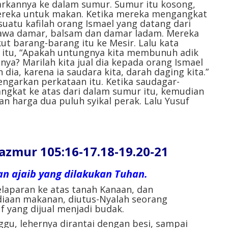
kannya ke dalam sumur. Sumur itu kosong,
mereka untuk makan. Ketika mereka mengangkat
uatu kafilah orang Ismael yang datang dari
awa damar, balsam dan damar ladam. Mereka
t barang-barang itu ke Mesir. Lalu kata
 itu, “Apakah untungnya kita membunuh adik
ya? Marilah kita jual dia kepada orang Ismael
 dia, karena ia saudara kita, darah daging kita.”
garkan perkataan itu. Ketika saudagar-
iangkat ke atas dari dalam sumur itu, kemudian
an harga dua puluh syikal perak. Lalu Yusuf
ur 105:16-17.18-19.20-21
n ajaib yang dilakukan Tuhan.
laparan ke atas tanah Kanaan, dan
iaan makanan, diutus-Nyalah seorang
f yang dijual menjadi budak.
gu, lehernya dirantai dengan besi, sampai