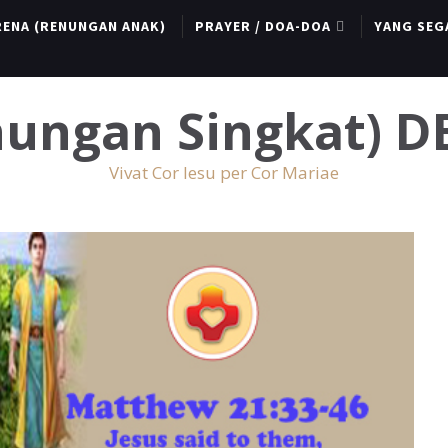
RENA (RENUNGAN ANAK)
PRAYER / DOA-DOA
YANG SEG
enungan Singkat) 
Vivat Cor Iesu per Cor Mariae