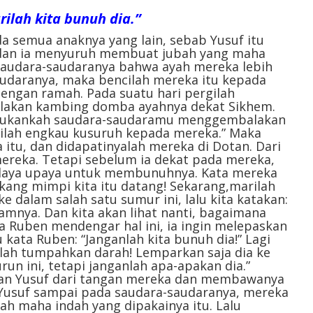
ilah kita bunuh dia.”
da semua anaknya yang lain, sebab Yusuf itu
; dan ia menyuruh membuat jubah yang maha
h saudara-saudaranya bahwa ayah mereka lebih
udaranya, maka bencilah mereka itu kepada
engan ramah. Pada suatu hari pergilah
lakan kambing domba ayahnya dekat Sikhem.
, “Bukankah saudara-saudaramu menggembalakan
lah engkau kusuruh kepada mereka.” Maka
itu, dan didapatinyalah mereka di Dotan. Dari
mereka. Tetapi sebelum ia dekat pada mereka,
daya upaya untuk membunuhnya. Kata mereka
ukang mimpi kita itu datang! Sekarang,marilah
e dalam salah satu sumur ini, lalu kita katakan:
mnya. Dan kita akan lihat nanti, bagaimana
ka Ruben mendengar hal ini, ia ingin melepaskan
 kata Ruben: “Janganlah kita bunuh dia!” Lagi
lah tumpahkan darah! Lemparkan saja dia ke
un ini, tetapi janganlah apa-apakan dia.”
an Yusuf dari tangan mereka dan membawanya
 Yusuf sampai pada saudara-saudaranya, mereka
h maha indah yang dipakainya itu. Lalu