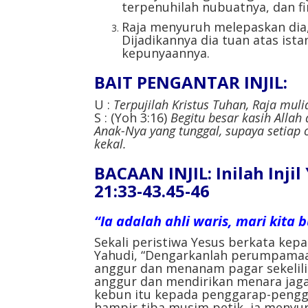
terpenuhilah nubuatnya, dan 
Raja menyuruh melepaskan di
Dijadikannya dia tuan atas ist
kepunyaannya.
BAIT PENGANTAR INJIL:
U :
Terpujilah Kristus Tuhan, Raja muli
S : (Yoh 3:16)
Begitu besar kasih Allah
Anak-Nya yang tunggal, supaya setiap
kekal.
BACAAN INJIL: Inilah Inji
21:33-43.45-46
“Ia adalah ahli waris, mari kita 
Sekali peristiwa Yesus berkata ke
Yahudi, “Dengarkanlah perumpamaa
anggur dan menanam pagar sekelil
anggur dan mendirikan menara jaga
kebun itu kepada penggarap-penggar
hampir tiba musim petik, ia meny