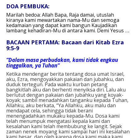
DOA PEMBUKA:
Marilah bedoa:
Allah Bapa, Raja damai,
utuslah
kiranya kami mewartakan nama-Mu
dan semoga
kedamaian yang dapat kami bangun
Kaujadikan
lambang kehadiran-Mu di antara kami.
Demi Yesus ….
BACAAN PERTAMA: Bacaan
dari Kitab Ezra
9:5-9
“Dalam masa perbudakan, kami tidak engkau
tinggalkan, ya Tuhan”
Ketika mendengar berita tentang dosa umat Israel,
aku, Ezra, mengoyakkan pakaian dan jubahku, dan
duduk tertegun. Pada waktu kurban petang
bangkitlah aku dan berhenti menyiksa diri. Lalu aku
berlutut dengan pakaian dan jubahku yang koyak-
koyak; sambil menadahkan tanganku kepada Tuhan,
Allahku, aku berkata, “Ya Allahku, aku malu dan
mendapat cela, sehingga tidak berani
menengadahkan mukaku kepada-Mu. Dosa kami
telah menumpuk mengatasi kepala kami dan
kesalahan kami telah membubung ke langit. Sejak
zaman nenek moyang kami sampai hari ini kesalahan
kami besar, dan oleh karena dosa kami maka kami