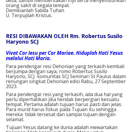
desa, sambil memberitakan Injil serta menyembuhkan
orang sakit di segala tempat.
Demikianlah Sabda Tuhan
U. Terpujilah Kristus.
RESI DIBAWAKAN OLEH Rm. Robertus Susilo
Haryono SCJ
Vivat Cor Iesu per Cor Mariae. Hiduplah Hati Yesus
melalui Hati Maria.
Para pendengar resi Dehonian yang terkasih kembali
berjumpa dengan saya, romo Robertus Susilo
Haryono, SCJ komunitas SCJ Seminari St Paulus dalam
renungan singkat Dehonian edisi Rabu, 27 September
2023.
Para pendengar resi yang terkasih, ada dua hal yang
perlu diperhatikan jika hendak berpergian kesuatu
tempat. Pertama adalah tujuan harus pasti dan jelas.
Para murid harus fokus pada Tujuan itu sehingga
mereka tidak tersesat dan sampai tujuan dengan
selamat.
Tujuan Yesus datang ke dunia adalah mewartakan