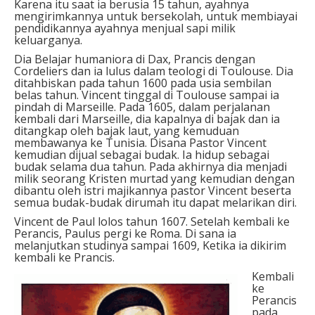
Karena itu saat ia berusia 15 tahun, ayahnya
mengirimkannya untuk bersekolah, untuk membiayai
pendidikannya ayahnya menjual sapi milik
keluarganya.
Dia Belajar humaniora di Dax, Prancis dengan
Cordeliers dan ia lulus dalam teologi di Toulouse. Dia
ditahbiskan pada tahun 1600 pada usia sembilan
belas tahun. Vincent tinggal di Toulouse sampai ia
pindah di Marseille. Pada 1605, dalam perjalanan
kembali dari Marseille, dia kapalnya di bajak dan ia
ditangkap oleh bajak laut, yang kemuduan
membawanya ke Tunisia. Disana Pastor Vincent
kemudian dijual sebagai budak. Ia hidup sebagai
budak selama dua tahun. Pada akhirnya dia menjadi
milik seorang Kristen murtad yang kemudian dengan
dibantu oleh istri majikannya pastor Vincent beserta
semua budak-budak dirumah itu dapat melarikan diri.
Vincent de Paul lolos tahun 1607. Setelah kembali ke
Perancis, Paulus pergi ke Roma. Di sana ia
melanjutkan studinya sampai 1609, Ketika ia dikirim
kembali ke Prancis.
Kembali
ke
Perancis
pada