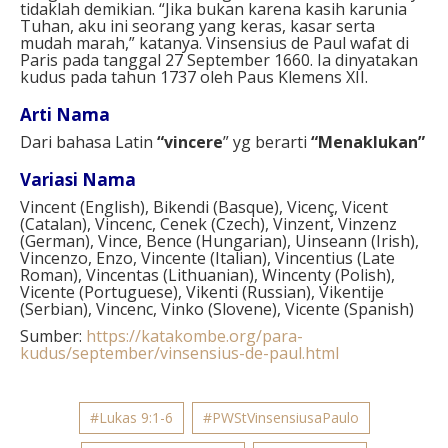
tidaklah demikian. “Jika bukan karena kasih karunia
Tuhan, aku ini seorang yang keras, kasar serta
mudah marah,” katanya. Vinsensius de Paul wafat di
Paris pada tanggal 27 September 1660. Ia dinyatakan
kudus pada tahun 1737 oleh Paus Klemens XII.
Arti Nama
Dari bahasa Latin
“vincere
” yg berarti
“Menaklukan”
Variasi Nama
Vincent (English), Bikendi (Basque), Vicenç, Vicent
(Catalan), Vincenc, Cenek (Czech), Vinzent, Vinzenz
(German), Vince, Bence (Hungarian), Uinseann (Irish),
Vincenzo, Enzo, Vincente (Italian), Vincentius (Late
Roman), Vincentas (Lithuanian), Wincenty (Polish),
Vicente (Portuguese), Vikenti (Russian), Vikentije
(Serbian), Vincenc, Vinko (Slovene), Vicente (Spanish)
Sumber:
https://katakombe.org/para-
kudus/september/vinsensius-de-paul.html
#Lukas 9:1-6
#PWStVinsensiusaPaulo