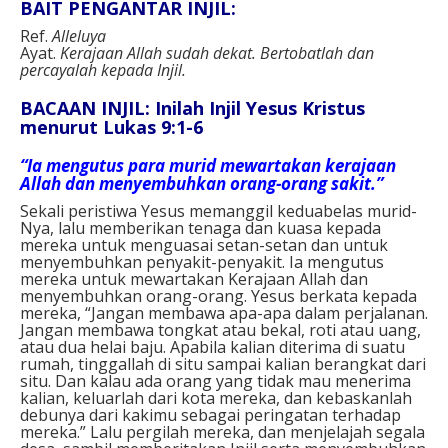
BAIT PENGANTAR INJIL:
Ref.
Alleluya
Ayat.
Kerajaan Allah sudah dekat. Bertobatlah dan
percayalah kepada Injil.
BACAAN INJIL: Inilah Injil Yesus Kristus
menurut Lukas 9:1-6
“Ia mengutus para murid mewartakan kerajaan
Allah dan menyembuhkan orang-orang sakit.”
Sekali peristiwa Yesus memanggil keduabelas murid-
Nya, lalu memberikan tenaga dan kuasa kepada
mereka untuk menguasai setan-setan dan untuk
menyembuhkan penyakit-penyakit. Ia mengutus
mereka untuk mewartakan Kerajaan Allah dan
menyembuhkan orang-orang. Yesus berkata kepada
mereka, “Jangan membawa apa-apa dalam perjalanan.
Jangan membawa tongkat atau bekal, roti atau uang,
atau dua helai baju. Apabila kalian diterima di suatu
rumah, tinggallah di situ sampai kalian berangkat dari
situ. Dan kalau ada orang yang tidak mau menerima
kalian, keluarlah dari kota mereka, dan kebaskanlah
debunya dari kakimu sebagai peringatan terhadap
mereka.” Lalu pergilah mereka, dan menjelajah segala