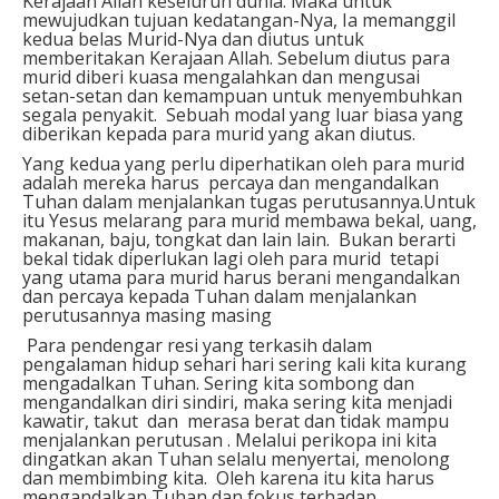
Kerajaan Allah keseluruh dunia. Maka untuk
mewujudkan tujuan kedatangan-Nya, Ia memanggil
kedua belas Murid-Nya dan diutus untuk
memberitakan Kerajaan Allah. Sebelum diutus para
murid diberi kuasa mengalahkan dan mengusai
setan-setan dan kemampuan untuk menyembuhkan
segala penyakit. Sebuah modal yang luar biasa yang
diberikan kepada para murid yang akan diutus.
Yang kedua yang perlu diperhatikan oleh para murid
adalah mereka harus percaya dan mengandalkan
Tuhan dalam menjalankan tugas perutusannya.Untuk
itu Yesus melarang para murid membawa bekal, uang,
makanan, baju, tongkat dan lain lain. Bukan berarti
bekal tidak diperlukan lagi oleh para murid tetapi
yang utama para murid harus berani mengandalkan
dan percaya kepada Tuhan dalam menjalankan
perutusannya masing masing
Para pendengar resi yang terkasih dalam
pengalaman hidup sehari hari sering kali kita kurang
mengadalkan Tuhan. Sering kita sombong dan
mengandalkan diri sindiri, maka sering kita menjadi
kawatir, takut dan merasa berat dan tidak mampu
menjalankan perutusan . Melalui perikopa ini kita
dingatkan akan Tuhan selalu menyertai, menolong
dan membimbing kita. Oleh karena itu kita harus
mengandalkan Tuhan dan fokus terhadap