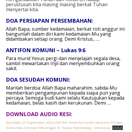
perustusan kita masing masing berkat Tuhan
menyertai kita.
DOA PERSIAPAN PERSEMBAHAN:
Allah Bapa, sumber kedamaian,
berkat roti anggur ini
bangunlah dalam diri kami
kedamaian-Mu yang
didambakan setiap orang.
Demi Kristus, ….
ANTIFON KOMUNI – Lukas 9:6
Para murid Yesus pergi dan menjelajah segala desa,
sambil mewartakan Injil dan menyembuhkan orang
sakit.
DOA SESUDAH KOMUNI:
Marilah berdoa:
Allah Bapa maharahim,
sabda-Mu
memberikan pengampunan
kepada siapa pun yang
percaya.
Semoga budi kami selalu Kautujukan
kepada
kedamaian, belas kasih dan kerukunan.
Demi ….
DOWNLOAD AUDIO RESI:
Resi-Rabu 27 September 2023 oleh Rm. Robertus Susilo Haryono SCJ dari
Komunitas Seminari Menengah St. Paulus Palembang – Indonesia
Unduh