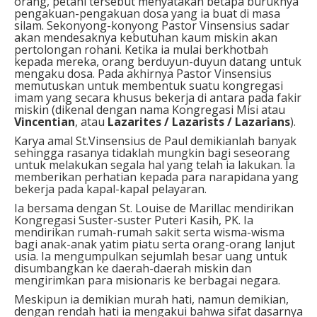
orang, petani tersebut menyatakan betapa buruknya
pengakuan-pengakuan dosa yang ia buat di masa
silam. Sekonyong-konyong Pastor Vinsensius sadar
akan mendesaknya kebutuhan kaum miskin akan
pertolongan rohani. Ketika ia mulai berkhotbah
kepada mereka, orang berduyun-duyun datang untuk
mengaku dosa. Pada akhirnya Pastor Vinsensius
memutuskan untuk membentuk suatu kongregasi
imam yang secara khusus bekerja di antara pada fakir
miskin (dikenal dengan nama Kongregasi Misi atau
Vincentian
, atau
Lazarites / Lazarists / Lazarians
).
Karya amal St.Vinsensius de Paul demikianlah banyak
sehingga rasanya tidaklah mungkin bagi seseorang
untuk melakukan segala hal yang telah ia lakukan. Ia
memberikan perhatian kepada para narapidana yang
bekerja pada kapal-kapal pelayaran.
Ia bersama dengan St. Louise de Marillac mendirikan
Kongregasi Suster-suster Puteri Kasih, PK. Ia
mendirikan rumah-rumah sakit serta wisma-wisma
bagi anak-anak yatim piatu serta orang-orang lanjut
usia. Ia mengumpulkan sejumlah besar uang untuk
disumbangkan ke daerah-daerah miskin dan
mengirimkan para misionaris ke berbagai negara.
Meskipun ia demikian murah hati, namun demikian,
dengan rendah hati ia mengakui bahwa sifat dasarnya