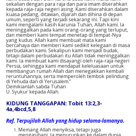
sekalian dengan para raja dan para imam diserahkan
kepada raja-raja negeri asing. Kami diserahkan dalam
kuasa pedang, ditawan, dijarah dan dihina di depan
umum, seperti yang terjadi sekarang ini. Tapi kini
kami mengalami kasih karunia Tuhan, Allah kami. Ia
meninggalkan pada kami orang-orang yang terluput,
dan memberi kami tempat menetap di tempat-Nya
yang kudus. Allah kami membuat mata kami
bercahaya dan memberi kami sedikit kelegaan di masa
perbudakan kami. Sekalipun kami menjadi budak,
tetapi dalam perbudakan itu Allah tidak meninggalkan
kami. Ia membuat kami disayangi oleh raja-raja negeri
Persia, sehingga kami mendapat keleluasaan untuk
membangun rumah Allah dan menegakkan kembali
reruntuhannya, serta memperoleh tembok pelindung
di Yehuda dan di Yerusalem.”
Demikianlah sabda Tuhan
U. Syukur kepada Allah.
KIDUNG TANGGAPAN: Tobit 13:2,3-
4a,4bcd,5,8
Ref. Terpujilah Allah yang hidup selama-lamanya.
Memang Allah menyiksa, tetapi juga
mengasihani, Ia menurunkan ke dalam dunia