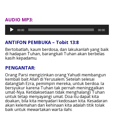
AUDIO MP3:
Pemutar
00:00
00:00
Audio
ANTIFON PEMBUKA – Tobit 13:8
Bertobatlah, kaum berdosa,
dan lakukanlah yang baik
di hadapan Tuhan,
barangkali Tuhan akan berbelas
kasih kepadamu.
PENGANTAR:
Orang Parsi mengizinkan orang Yahudi membangun
kembali bait Allah di Yerusalem. Setelah selesai
datanglah Ezra, pemimpin mereka, untuk berdoa. Ia
bersyukur karena Tuhan tak pernah meninggalkan
umat-Nya. Ketidaksetiaan tidak menghalangi Tuhan
untuk tetap menyayangi umat. Doa itu dapat kita
doakan, bila kita menyadari kedosaan kita. Kesadaran
akan kelemahan dan kehinaan kita adalah titik tolak
baik untuk mewartakan warta ilahi.