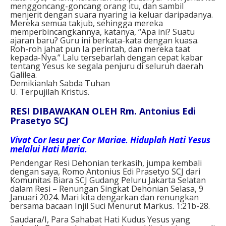
menggoncang-goncang orang itu, dan sambil
menjerit dengan suara nyaring ia keluar daripadanya.
Mereka semua takjub, sehingga mereka
memperbincangkannya, katanya, “Apa ini? Suatu
ajaran baru? Guru ini berkata-kata dengan kuasa.
Roh-roh jahat pun Ia perintah, dan mereka taat
kepada-Nya.” Lalu tersebarlah dengan cepat kabar
tentang Yesus ke segala penjuru di seluruh daerah
Galilea.
Demikianlah Sabda Tuhan
U. Terpujilah Kristus.
RESI DIBAWAKAN OLEH Rm. Antonius Edi
Prasetyo SCJ
Vivat Cor Iesu per Cor Mariae. Hiduplah Hati Yesus
melalui Hati Maria.
Pendengar Resi Dehonian terkasih, jumpa kembali
dengan saya, Romo Antonius Edi Prasetyo SCJ dari
Komunitas Biara SCJ Gudang Peluru Jakarta Selatan
dalam Resi – Renungan Singkat Dehonian Selasa, 9
Januari 2024. Mari kita dengarkan dan renungkan
bersama bacaan Injil Suci Menurut Markus. 1:21b-28.
Saudara/I, Para Sahabat Hati Kudus Yesus yang