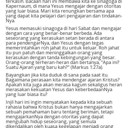
terkasih. Bacaan hari ini membawa kita ke sinagoga di
Kapernaum, di mana Yesus mengajar dengan otoritas
yang luar biasa. Mari kita renungkan bersama apa
yang dapat kita pelajari dari pengajaran dan tindakan-
Nya.
Yesus memasuki sinagoga di hari Sabat dan mengajar
dengan cara yang benar-benar berbeda. Ada
seseorang yang kerasukan setan berada di antara
para pendengarNya, dan Yesus dengan tegas
memerintahkan roh jahat itu untuk keluar. Roh jahat
itu pun patuh dan meninggalkan orang yang
kerasukan dengan tanda kebingungan yang besar.
Orang-orang terheran-heran dan bertanya, “Apa ini?
Suatu Ajaran yang baru kah?“ (Markus 1:27a).
Bayangkan jika kita duduk di sana pada saat itu.
Bagaimana perasaan kita mendengar ajaran Kristus?
Apakah kita juga akan merasa kagum sekaligus heran
merasakan kekuatan Yesus dan keberbedaanNya
yang luar biasa itu?
Injil hari ini ingin menyatakan kepada kita sebuah
rahasia bahwa Kristus bukan hanya mengajarkan
sebuah pemahaman baru tentang beriman, tetapi
mengajarkanNya dengan otoritas yang dapat
mengubah hidup seseorang, yang semula
dikendalikan oleh kuasa kegelapan menjadi orang