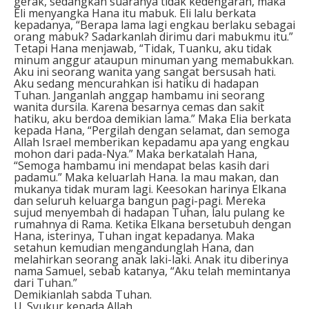
gerak, sedangkan suaranya tidak kedengaran, maka
Eli menyangka Hana itu mabuk. Eli lalu berkata
kepadanya, “Berapa lama lagi engkau berlaku sebagai
orang mabuk? Sadarkanlah dirimu dari mabukmu itu.”
Tetapi Hana menjawab, “Tidak, Tuanku, aku tidak
minum anggur ataupun minuman yang memabukkan.
Aku ini seorang wanita yang sangat bersusah hati.
Aku sedang mencurahkan isi hatiku di hadapan
Tuhan. Janganlah anggap hambamu ini seorang
wanita dursila. Karena besarnya cemas dan sakit
hatiku, aku berdoa demikian lama.” Maka Elia berkata
kepada Hana, “Pergilah dengan selamat, dan semoga
Allah Israel memberikan kepadamu apa yang engkau
mohon dari pada-Nya.” Maka berkatalah Hana,
“Semoga hambamu ini mendapat belas kasih dari
padamu.” Maka keluarlah Hana. Ia mau makan, dan
mukanya tidak muram lagi. Keesokan harinya Elkana
dan seluruh keluarga bangun pagi-pagi. Mereka
sujud menyembah di hadapan Tuhan, lalu pulang ke
rumahnya di Rama. Ketika Elkana bersetubuh dengan
Hana, isterinya, Tuhan ingat kepadanya. Maka
setahun kemudian mengandunglah Hana, dan
melahirkan seorang anak laki-laki. Anak itu diberinya
nama Samuel, sebab katanya, “Aku telah memintanya
dari Tuhan.”
Demikianlah sabda Tuhan.
U. Syukur kepada Allah.