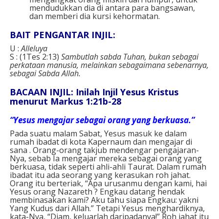
mendudukkan dia di antara para bangsawan,
dan memberi dia kursi kehormatan.
BAIT PENGANTAR INJIL:
U :
Alleluya
S : (1Tes 2:13)
Sambutlah sabda Tuhan, bukan sebagai
perkataan manusia, melainkan sebagaimana sebenarnya,
sebagai Sabda Allah.
BACAAN INJIL: Inilah Injil Yesus Kristus
menurut Markus 1:21b-28
“Yesus mengajar sebagai orang yang berkuasa.”
Pada suatu malam Sabat, Yesus masuk ke dalam
rumah ibadat di kota Kapernaum dan mengajar di
sana . Orang-orang takjub mendengar pengajaran-
Nya, sebab Ia mengajar mereka sebagai orang yang
berkuasa, tidak seperti ahli-ahli Taurat. Dalam rumah
ibadat itu ada seorang yang kerasukan roh jahat.
Orang itu berteriak, “Apa urusanmu dengan kami, hai
Yesus orang Nazareth ? Engkau datang hendak
membinasakan kami? Aku tahu siapa Engkau: yakni
Yang Kudus dari Allah.” Tetapi Yesus menghardiknya,
kata-Nya, “Diam, keluarlah daripadanya!” Roh jahat itu