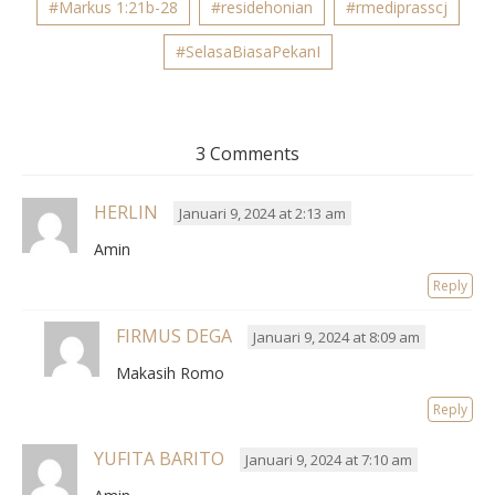
#Markus 1:21b-28
#residehonian
#rmediprasscj
#SelasaBiasaPekanI
3 Comments
HERLIN
Januari 9, 2024 at 2:13 am
Amin
Reply
FIRMUS DEGA
Januari 9, 2024 at 8:09 am
Makasih Romo
Reply
YUFITA BARITO
Januari 9, 2024 at 7:10 am