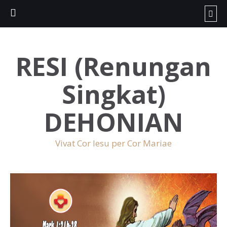
RESI (Renungan
Singkat)
DEHONIAN
Vivat Cor Iesu per Cor Mariae