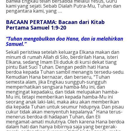
bahwa Engkau telah bersabda melalui Yesus, Guru
kami yang sejati. Sebab Dialah Putra-Mu, Tuhan dan
pengantara kami, yang ….
BACAAN PERTAMA: Bacaan dari Kitab
Pertama Samuel 1:9-20
“Tuhan mengabulkan doa Hana, dan ia melahirkan
Samuel.”
Sekali peristiwa setelah keluarga Elkana makan dan
minum di rumah Allah di Silo, berdirilah Hana, isteri
Elkana, sedang Imam Eli duduk di kursi dekat tiang
pintu Bait Suci Tuhan. Dengan pedih hati Hana
berdoa kepada Tuhan sambil menangis tersedu-sedu.
Kemudian Hana bernazar, dan berseru, “Tuhan
semesta alam, jika Engkau sungguh-sungguh
memperhatikan sengsara hamba-Mu ini, dan
mengingat kepadaku, dan tidak melupakan hamba-
Mu ini, tetapi memberikan kepada hamba-Mu ini
seorang anak laki-laki, maka aku akan memberikan
dia kepada Tuhan untuk seumur hidupnya. Dan pisau
cukur tidak akan menyentuh kepalanya.” Hana terus-
menerus berdoa di hadapan Tuhan, dan Eli
mengamat-amati mulutnya. Oleh karena Hana berdoa
dalam hati dan hanya bibirnya saja yang bergerak-