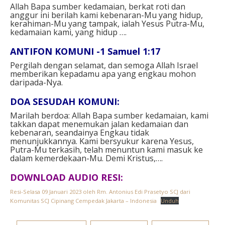
Allah Bapa sumber kedamaian, berkat roti dan
anggur ini berilah kami kebenaran-Mu yang hidup,
kerahiman-Mu yang tampak, ialah Yesus Putra-Mu,
kedamaian kami, yang hidup ….
ANTIFON KOMUNI -1 Samuel 1:17
Pergilah dengan selamat, dan semoga Allah Israel
memberikan kepadamu apa yang engkau mohon
daripada-Nya.
DOA SESUDAH KOMUNI:
Marilah berdoa: Allah Bapa sumber kedamaian, kami
takkan dapat menemukan jalan kedamaian dan
kebenaran, seandainya Engkau tidak
menunjukkannya. Kami bersyukur karena Yesus,
Putra-Mu terkasih, telah menuntun kami masuk ke
dalam kemerdekaan-Mu. Demi Kristus,….
DOWNLOAD AUDIO RESI:
Resi-Selasa 09 Januari 2023 oleh Rm. Antonius Edi Prasetyo SCJ dari
Komunitas SCJ Cipinang Cempedak Jakarta – Indonesia
Unduh