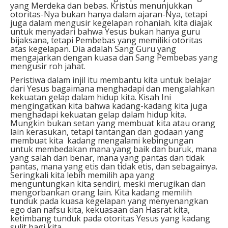
yang Merdeka dan bebas. Kristus menunjukkan
otoritas-Nya bukan hanya dalam ajaran-Nya, tetapi
juga dalam mengusir kegelapan rohaniah. kita diajak
untuk menyadari bahwa Yesus bukan hanya guru
bijaksana, tetapi Pembebas yang memiliki otoritas
atas kegelapan. Dia adalah Sang Guru yang
mengajarkan dengan kuasa dan Sang Pembebas yang
mengusir roh jahat.
Peristiwa dalam injil itu membantu kita untuk belajar
dari Yesus bagaimana menghadapi dan mengalahkan
kekuatan gelap dalam hidup kita. Kisah Ini
mengingatkan kita bahwa kadang-kadang kita juga
menghadapi kekuatan gelap dalam hidup kita.
Mungkin bukan setan yang membuat kita atau orang
lain kerasukan, tetapi tantangan dan godaan yang
membuat kita kadang mengalami kebingungan
untuk membedakan mana yang baik dan buruk, mana
yang salah dan benar, mana yang pantas dan tidak
pantas, mana yang etis dan tidak etis, dan sebagainya.
Seringkali kita lebih memilih apa yang
menguntungkan kita sendiri, meski merugikan dan
mengorbankan orang lain. Kita kadang memilih
tunduk pada kuasa kegelapan yang menyenangkan
ego dan nafsu kita, kekuasaan dan Hasrat kita,
ketimbang tunduk pada otoritas Yesus yang kadang
sulit bagi kita.