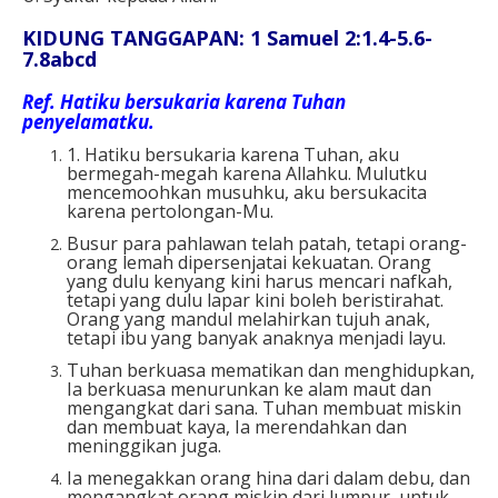
KIDUNG TANGGAPAN: 1 Samuel 2:1.4-5.6-
7.8abcd
Ref. Hatiku bersukaria karena Tuhan
penyelamatku.
1. Hatiku bersukaria karena Tuhan, aku
bermegah-megah karena Allahku. Mulutku
mencemoohkan musuhku, aku bersukacita
karena pertolongan-Mu.
Busur para pahlawan telah patah, tetapi orang-
orang lemah dipersenjatai kekuatan. Orang
yang dulu kenyang kini harus mencari nafkah,
tetapi yang dulu lapar kini boleh beristirahat.
Orang yang mandul melahirkan tujuh anak,
tetapi ibu yang banyak anaknya menjadi layu.
Tuhan berkuasa mematikan dan menghidupkan,
Ia berkuasa menurunkan ke alam maut dan
mengangkat dari sana. Tuhan membuat miskin
dan membuat kaya, Ia merendahkan dan
meninggikan juga.
Ia menegakkan orang hina dari dalam debu, dan
mengangkat orang miskin dari lumpur, untuk