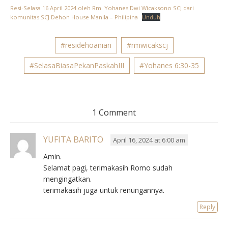
Resi-Selasa 16 April 2024 oleh Rm. Yohanes Dwi Wicaksono SCJ dari
komunitas SCJ Dehon House Manila – Philipina
Unduh
#residehoanian
#rmwicakscj
#SelasaBiasaPekanPaskahIII
#Yohanes 6:30-35
1 Comment
YUFITA BARITO
April 16, 2024 at 6:00 am
Amin.
Selamat pagi, terimakasih Romo sudah
mengingatkan.
terimakasih juga untuk renungannya.
Reply