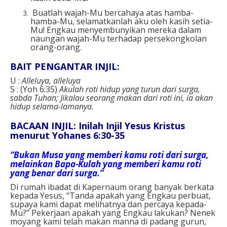
Buatlah wajah-Mu bercahaya atas hamba-
hamba-Mu, selamatkanlah aku oleh kasih setia-
Mu! Engkau menyembunyikan mereka dalam
naungan wajah-Mu terhadap persekongkolan
orang-orang.
BAIT PENGANTAR INJIL:
U :
Alleluya, alleluya
S : (Yoh 6:35)
Akulah roti hidup yang turun dari surga,
sabda Tuhan; Jikalau seorang makan dari roti ini, ia akan
hidup selama-lamanya.
BACAAN INJIL: Inilah Injil Yesus Kristus
menurut Yohanes 6:30-35
“Bukan Musa yang memberi kamu roti dari surga,
melainkan Bapa-Kulah yang memberi kamu roti
yang benar dari surga.”
Di rumah ibadat di Kapernaum orang banyak berkata
kepada Yesus, “Tanda apakah yang Engkau perbuat,
supaya kami dapat melihatnya dan percaya kepada-
Mu?” Pekerjaan apakah yang Engkau lakukan? Nenek
moyang kami telah makan manna di padang gurun,