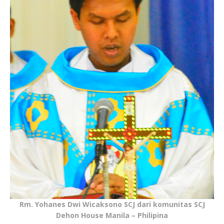
Rm. Yohanes Dwi Wicaksono SCJ dari komunitas SCJ
Dehon House Manila – Philipina