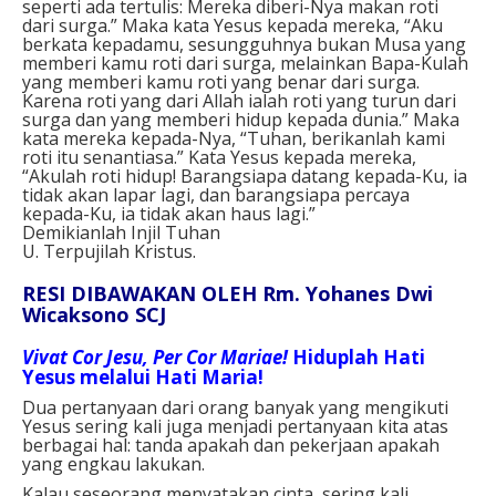
seperti ada tertulis: Mereka diberi-Nya makan roti
dari surga.” Maka kata Yesus kepada mereka, “Aku
berkata kepadamu, sesungguhnya bukan Musa yang
memberi kamu roti dari surga, melainkan Bapa-Kulah
yang memberi kamu roti yang benar dari surga.
Karena roti yang dari Allah ialah roti yang turun dari
surga dan yang memberi hidup kepada dunia.” Maka
kata mereka kepada-Nya, “Tuhan, berikanlah kami
roti itu senantiasa.” Kata Yesus kepada mereka,
“Akulah roti hidup! Barangsiapa datang kepada-Ku, ia
tidak akan lapar lagi, dan barangsiapa percaya
kepada-Ku, ia tidak akan haus lagi.”
Demikianlah Injil Tuhan
U. Terpujilah Kristus.
RESI DIBAWAKAN OLEH Rm. Yohanes Dwi
Wicaksono SCJ
Vivat Cor Jesu, Per Cor Mariae!
Hiduplah Hati
Yesus melalui Hati Maria!
Dua pertanyaan dari orang banyak yang mengikuti
Yesus sering kali juga menjadi pertanyaan kita atas
berbagai hal: tanda apakah dan pekerjaan apakah
yang engkau lakukan.
Kalau seseorang menyatakan cinta, sering kali