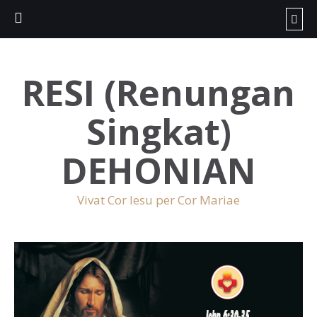
RESI (Renungan
Singkat)
DEHONIAN
Vivat Cor Iesu per Cor Mariae