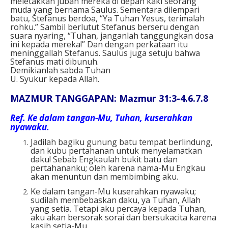
meletakkan jubah mereka di depan kaki seorang
muda yang bernama Saulus. Sementara dilempari
batu, Stefanus berdoa, “Ya Tuhan Yesus, terimalah
rohku.” Sambil berlutut Stefanus berseru dengan
suara nyaring, “Tuhan, janganlah tanggungkan dosa
ini kepada mereka!” Dan dengan perkataan itu
meninggallah Stefanus. Saulus juga setuju bahwa
Stefanus mati dibunuh.
Demikianlah sabda Tuhan
U. Syukur kepada Allah.
MAZMUR TANGGAPAN: Mazmur 31:3-4.6.7.8
Ref.
Ke dalam tangan-Mu, Tuhan, kuserahkan
nyawaku.
Jadilah bagiku gunung batu tempat berlindung,
dan kubu pertahanan untuk menyelamatkan
daku! Sebab Engkaulah bukit batu dan
pertahananku; oleh karena nama-Mu Engkau
akan menuntun dan membimbing aku.
Ke dalam tangan-Mu kuserahkan nyawaku;
sudilah membebaskan daku, ya Tuhan, Allah
yang setia. Tetapi aku percaya kepada Tuhan,
aku akan bersorak sorai dan bersukacita karena
kasih setia-Mu.