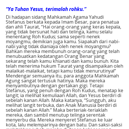
“Ya Tuhan Yesus, terimalah rohku.”
Di hadapan sidang Mahkamah Agama Yahudi
Stefanus berkata kepada Imam Besar, para penatua
dan ahli Taurat, “Hai orang-orang yang keras kepala,
yang tidak bersunat hati dan telinga, kamu selalu
menentang Roh Kudus; sama seperti nenek
moyangmu, demikian juga kamu. Siapakah dari nabi-
nabi yang tidak dianiaya oleh nenek moyangmu?
Bahkan mereka membunuh orang-orang yang telah
menubuatkan kedatangan Orang Benar yang
sekarang telah kamu khianati dan kamu bunuh. Kita
telah menerima hukum Taurat yang disampaikan oleh
malaikat-malaikat, tetapi kamu tidak menurutinya!”
Mendengar semuanya itu, para anggota Mahkamah
Agung sangat tertusuk hatinya. Maka mereka
menyambutnya dengan gertakan gigi. Tetapi
Stefanus, yang penuh dengan Roh Kudus, menatap ke
langit; ia melihat kemuliaan Allah, dan Yesus berdiri di
sebelah kanan Allah. Maka katanya, “Sungguh, aku
melihat langit terbuka, dan Anak Manusia berdiri di
sebelah kanan Allah.” Maka berteriak-teriaklah
mereka, dan sambil menutup telinga serentak
menyerbu dia. Mereka menyeret Stefanus ke luar
kota, lalu melemparinya dengan batu. Dan saksi-saksi