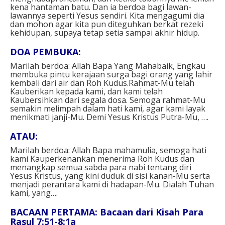
kena hantaman batu. Dan ia berdoa bagi lawan-
lawannya seperti Yesus sendiri. Kita mengagumi dia
dan mohon agar kita pun diteguhkan berkat rezeki
kehidupan, supaya tetap setia sampai akhir hidup.⁣⁣
DOA PEMBUKA⁣:
Marilah berdoa: Allah Bapa Yang Mahabaik, Engkau
membuka pintu kerajaan surga bagi orang yang lahir
kembali dari air dan Roh Kudus.Rahmat-Mu telah
Kauberikan kepada kami, dan kami telah
Kaubersihkan dari segala dosa. Semoga rahmat-Mu
semakin melimpah dalam hati kami, agar kami layak
menikmati janji-Mu. Demi Yesus Kristus Putra-Mu, ….⁣⁣
ATAU: ⁣
Marilah berdoa: Allah Bapa mahamulia, semoga hati
kami Kauperkenankan menerima Roh Kudus dan
menangkap semua sabda para nabi tentang diri
Yesus Kristus, yang kini duduk di sisi kanan-Mu serta
menjadi perantara kami di hadapan-Mu. Dialah Tuhan
kami, yang….⁣⁣
BACAAN PERTAMA: Bacaan dari Kisah Para
Rasul 7:51-8:1a