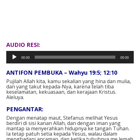
AUDIO RESI:
Pemutar
00:00
00:00
Audio
ANTIFON PEMBUKA – Wahyu 19:5; 12:10⁣
Pujilah Allah kita, kamu sekalian yang hina dan mulia,
dan yang takut kepada-Nya, karena telah tiba
keselamatan, kekuasaan, dan kerajaan Kristus.
Aleluya.⁣⁣
PENGANTAR⁣:
Dengan menatap maut, Stefanus melihat Yesus
berdiri di sisi kanan Allah, dan dengan iman yang
mantap ia menyerahkan hidupnya ke tangan Tuhan.
Ia tetap patuh setia kepada Yesus, walau dalam
menghadapi ancaman, dan ketika tubuhnya me lemah