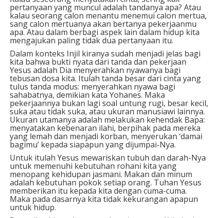
pertanyaan yang muncul adalah tandanya apa? Atau
kalau seorang calon menantu menemui calon mertua,
sang calon mertuanya akan bertanya pekerjaanmu
apa. Atau dalam berbagi aspek lain dalam hidup kita
mengajukan paling tidak dua pertanyaan itu.
Dalam konteks Injil kiranya sudah menjadi jelas bagi
kita bahwa bukti nyata dari tanda dan pekerjaan
Yesus adalah Dia menyerahkan nyawanya bagi
tebusan dosa kita. Itulah tanda besar dari cinta yang
tulus tanda modus: menyerahkan nyawa bagi
sahabatnya, demikian kata Yohanes. Maka
pekerjaannya bukan lagi soal untung rugi, besar kecil,
suka atau tidak suka, atau ukuran manusiawi lainnya.
Ukuran utamanya adalah melakukan kehendak Bapa:
menyatakan kebenaran ilahi, berpihak pada mereka
yang lemah dan menjadi korban, menyerukan ‘damai
bagimu’ kepada siapapun yang dijumpai-Nya.
Untuk itulah Yesus mewariskan tubuh dan darah-Nya
untuk memenuhi kebutuhan rohani kita yang
menopang kehidupan jasmani. Makan dan minum
adalah kebutuhan pokok setiap orang. Tuhan Yesus
memberikan itu kepada kita dengan cuma-cuma.
Maka pada dasarnya kita tidak kekurangan apapun
untuk hidup.