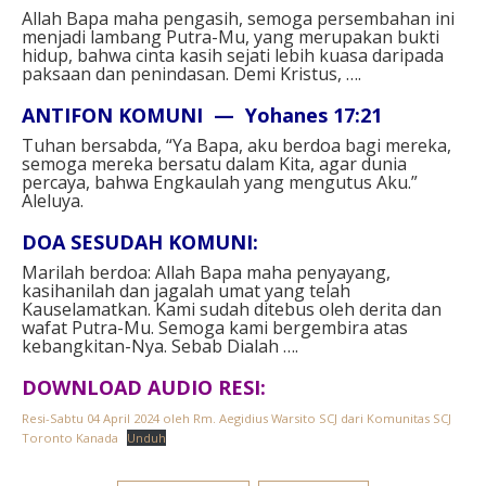
Allah Bapa maha pengasih, semoga persembahan ini
menjadi lambang Putra-Mu, yang merupakan bukti
hidup, bahwa cinta kasih sejati lebih kuasa daripada
paksaan dan penindasan. Demi Kristus, ….⁣
ANTIFON KOMUNI — Yohanes 17:21⁣
Tuhan bersabda, “Ya Bapa, aku berdoa bagi mereka,
semoga mereka bersatu dalam Kita, agar dunia
percaya, bahwa Engkaulah yang mengutus Aku.”
Aleluya.⁣
DOA SESUDAH KOMUNI⁣:
Marilah berdoa: Allah Bapa maha penyayang,
kasihanilah dan jagalah umat yang telah
Kauselamatkan. Kami sudah ditebus oleh derita dan
wafat Putra-Mu. Semoga kami bergembira atas
kebangkitan-Nya. Sebab Dialah ….⁣
DOWNLOAD AUDIO RESI:
Resi-Sabtu 04 April 2024 oleh Rm. Aegidius Warsito SCJ dari Komunitas SCJ
Toronto Kanada
Unduh