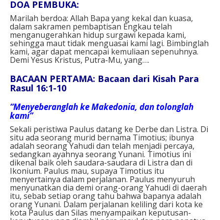
DOA PEMBUKA⁣:
Marilah berdoa: Allah Bapa yang kekal dan kuasa,
dalam sakramen pembaptisan Engkau telah
menganugerahkan hidup surgawi kepada kami,
sehingga maut tidak menguasai kami lagi. Bimbinglah
kami, agar dapat mencapai kemuliaan sepenuhnya.
Demi Yesus Kristus, Putra-Mu, yang….⁣
BACAAN PERTAMA: Bacaan dari Kisah Para
Rasul 16:1-10
“Menyeberanglah ke Makedonia, dan tolonglah
kami”
Sekali peristiwa Paulus datang ke Derbe dan Listra. Di
situ ada seorang murid bernama Timotius; ibunya
adalah seorang Yahudi dan telah menjadi percaya,
sedangkan ayahnya seorang Yunani. Timotius ini
dikenal baik oleh saudara-saudara di Listra dan di
Ikonium. Paulus mau, supaya Timotius itu
menyertainya dalam perjalanan. Paulus menyuruh
menyunatkan dia demi orang-orang Yahudi di daerah
itu, sebab setiap orang tahu bahwa bapanya adalah
orang Yunani. Dalam perjalanan keliling dari kota ke
kota Paulus dan Silas menyampaikan keputusan-