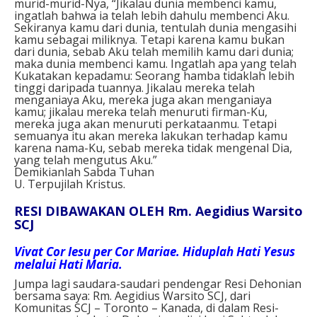
murid-murid-Nya, “Jikalau dunia membenci kamu,
ingatlah bahwa ia telah lebih dahulu membenci Aku.
Sekiranya kamu dari dunia, tentulah dunia mengasihi
kamu sebagai miliknya. Tetapi karena kamu bukan
dari dunia, sebab Aku telah memilih kamu dari dunia;
maka dunia membenci kamu. Ingatlah apa yang telah
Kukatakan kepadamu: Seorang hamba tidaklah lebih
tinggi daripada tuannya. Jikalau mereka telah
menganiaya Aku, mereka juga akan menganiaya
kamu; jikalau mereka telah menuruti firman-Ku,
mereka juga akan menuruti perkataanmu. Tetapi
semuanya itu akan mereka lakukan terhadap kamu
karena nama-Ku, sebab mereka tidak mengenal Dia,
yang telah mengutus Aku.”
Demikianlah Sabda Tuhan
U. Terpujilah Kristus.
RESI DIBAWAKAN OLEH Rm. Aegidius Warsito
SCJ
Vivat Cor Iesu per Cor Mariae. Hiduplah Hati Yesus
melalui Hati Maria.
Jumpa lagi saudara-saudari pendengar Resi Dehonian
bersama saya: Rm. Aegidius Warsito SCJ, dari
Komunitas SCJ – Toronto – Kanada, di dalam Resi-