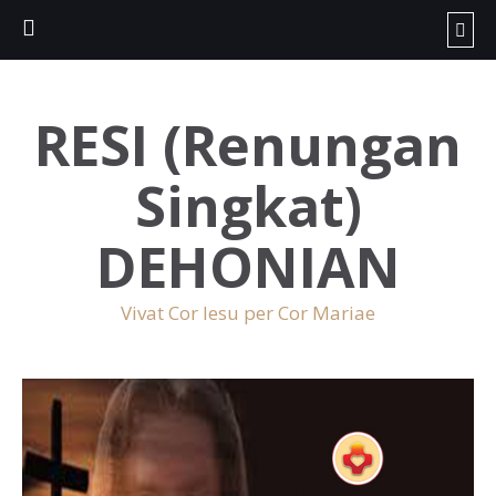
RESI (Renungan
Singkat)
DEHONIAN
Vivat Cor Iesu per Cor Mariae