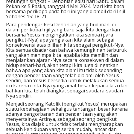
renungan singkat – Dehonian edisi hari Sabtu dalam
Pekan ke 5 Paska, tanggal 4 Mei 2024. Mari kita baca
bersama perikopa pada hari ini yang diambil dari Injil
Yohanes 15: 18-21.
Para pendengar Resi Dehonian yang budiman, di
dalam perikopa Injil yang baru saja kita dengarkan
bersama Yesus mengingatkan kita semua (para
pengikut-Nya) apa yang akan kita alami sebagai
konsekwensi atas pilihan kita sebagai pengikut-Nya.
Kita semua disadarkan bahwa kemungkinan terburuk
yang akan menimpa kita apabila kita memilih dan
menjalankan ajaran-Nya secara konsekwen di dalam
hidup sehari-hari, akan tetapi kita juga diingatkan
bahwa apa yang akan kita alami itu tidak sebanding
dengan penderitaan yang telah dialami oleh Yesus
sendiri, dan Yesus bersedia untuk melakukan semua
itu karena cinta-Nya yang amat besar kepada kita dan
bahkan kita telah diangkat sebagai saudara-saudari-
Nya sendiri.
Menjadi seorang Katolik (pengikut Yesus) merupakan
suatu kebahagiaan sekaligus tantangan besar karena
adanya pengorbanan dan penderitaan yang akan
menyertainya. Artinya, sebagai seorang pengikut
Yesus, kita diajak untuk tidak terlalu mengharapkan
sebuah kehidupan yang serba mudah, lancar dan