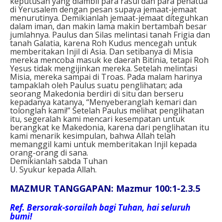
keputusan yang diambil para rasul dan para penatua
di Yerusalem dengan pesan supaya jemaat-jemaat
menurutinya. Demikianlah jemaat-jemaat diteguhkan
dalam iman, dan makin lama makin bertambah besar
jumlahnya. Paulus dan Silas melintasi tanah Frigia dan
tanah Galatia, karena Roh Kudus mencegah untuk
memberitakan Injil di Asia. Dan setibanya di Misia
mereka mencoba masuk ke daerah Bitinia, tetapi Roh
Yesus tidak mengijinkan mereka. Setelah melintasi
Misia, mereka sampai di Troas. Pada malam harinya
tampaklah oleh Paulus suatu penglihatan; ada
seorang Makedonia berdiri di situ dan berseru
kepadanya katanya, “Menyeberanglah kemari dan
tolonglah kami!” Setelah Paulus melihat penglihatan
itu, segeralah kami mencari kesempatan untuk
berangkat ke Makedonia, karena dari penglihatan itu
kami menarik kesimpulan, bahwa Allah telah
memanggil kami untuk memberitakan Injil kepada
orang-orang di sana.
Demikianlah sabda Tuhan
U. Syukur kepada Allah.
MAZMUR TANGGAPAN: Mazmur 100:1-2.3.5
Ref.
Bersorak-sorailah bagi Tuhan, hai seluruh
bumi!