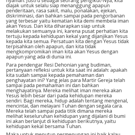
nyaman. Justru sebagai seorang pengikut-Nya, kita
diajak untuk selalu siap menanggung apapun
penderitaan, rasa sakit, malu, ponalakan, ejekan,
diskriminasi, dan bahkan sampai pada pengorbanan
yang terbesar yaitu kematian kita demi membela iman
akan Yesus. Dan kita diharapkan siap untuk
melakukan semuanya ini, karena pusat perhatian kita
tertuju kepada kehidupan kekal yang dijanjikan Yesus
kepada kita semua. Persatuan kita dengan Yesus tidak
terpisahkan oleh apapun, dan kita tidak
mengkompromikan iman kita akan Yesus dengan
apapun yang ada di dunia ini.
Para pendengar Resi Dehonian yang budiman,
pertanyaan refleksi untuk kita saat ini adalah: apakah
kita sudah sampai kepada pemahaman dan
penghayatan ini? Yang jelas para Martir Gereja telah
sampai pada pemahaman ini dan bahkan
menghayatinya. Mereka melihat iman mereka akan
Yesus lebih besar dari pada kehidupan mereka
sendiri. Bagi mereka, hidup adalah tentang mengenal,
mencintai, dan melayani Tuhan dengan segala cara.
Mereka telah sampai pada titik dimana mereka
melihat keseluruhan kehidupan yang dijalani di bumi
ini akan berlanjut di kehidupan berikutnya, yaitu
kehidupan kekal bersama Tuhan.
Maka untuk menutup permenungan ini baik kalau