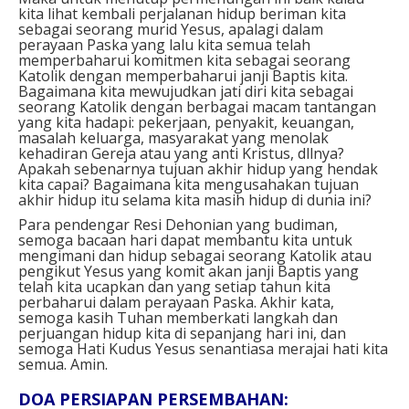
kita lihat kembali perjalanan hidup beriman kita
sebagai seorang murid Yesus, apalagi dalam
perayaan Paska yang lalu kita semua telah
memperbaharui komitmen kita sebagai seorang
Katolik dengan memperbaharui janji Baptis kita.
Bagaimana kita mewujudkan jati diri kita sebagai
seorang Katolik dengan berbagai macam tantangan
yang kita hadapi: pekerjaan, penyakit, keuangan,
masalah keluarga, masyarakat yang menolak
kehadiran Gereja atau yang anti Kristus, dllnya?
Apakah sebenarnya tujuan akhir hidup yang hendak
kita capai? Bagaimana kita mengusahakan tujuan
akhir hidup itu selama kita masih hidup di dunia ini?
Para pendengar Resi Dehonian yang budiman,
semoga bacaan hari dapat membantu kita untuk
mengimani dan hidup sebagai seorang Katolik atau
pengikut Yesus yang komit akan janji Baptis yang
telah kita ucapkan dan yang setiap tahun kita
perbaharui dalam perayaan Paska. Akhir kata,
semoga kasih Tuhan memberkati langkah dan
perjuangan hidup kita di sepanjang hari ini, dan
semoga Hati Kudus Yesus senantiasa merajai hati kita
semua. Amin.
DOA PERSIAPAN PERSEMBAHAN⁣: