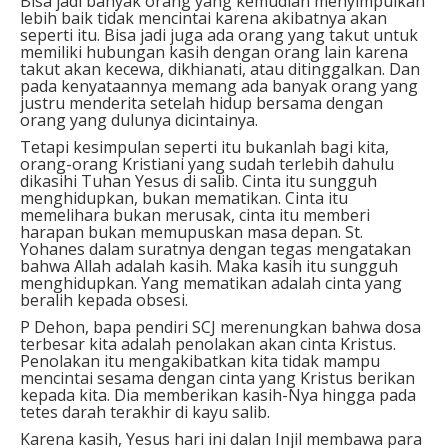
Bisa jadi banyak orang yang kemudian menyimpulkan
lebih baik tidak mencintai karena akibatnya akan
seperti itu. Bisa jadi juga ada orang yang takut untuk
memiliki hubungan kasih dengan orang lain karena
takut akan kecewa, dikhianati, atau ditinggalkan. Dan
pada kenyataannya memang ada banyak orang yang
justru menderita setelah hidup bersama dengan
orang yang dulunya dicintainya.
Tetapi kesimpulan seperti itu bukanlah bagi kita,
orang-orang Kristiani yang sudah terlebih dahulu
dikasihi Tuhan Yesus di salib. Cinta itu sungguh
menghidupkan, bukan mematikan. Cinta itu
memelihara bukan merusak, cinta itu memberi
harapan bukan memupuskan masa depan. St.
Yohanes dalam suratnya dengan tegas mengatakan
bahwa Allah adalah kasih. Maka kasih itu sungguh
menghidupkan. Yang mematikan adalah cinta yang
beralih kepada obsesi.
P Dehon, bapa pendiri SCJ merenungkan bahwa dosa
terbesar kita adalah penolakan akan cinta Kristus.
Penolakan itu mengakibatkan kita tidak mampu
mencintai sesama dengan cinta yang Kristus berikan
kepada kita. Dia memberikan kasih-Nya hingga pada
tetes darah terakhir di kayu salib.
Karena kasih, Yesus hari ini dalan Injil membawa para