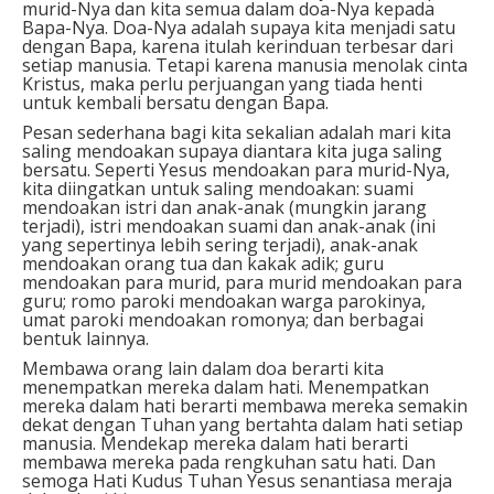
murid-Nya dan kita semua dalam doa-Nya kepada
Bapa-Nya. Doa-Nya adalah supaya kita menjadi satu
dengan Bapa, karena itulah kerinduan terbesar dari
setiap manusia. Tetapi karena manusia menolak cinta
Kristus, maka perlu perjuangan yang tiada henti
untuk kembali bersatu dengan Bapa.
Pesan sederhana bagi kita sekalian adalah mari kita
saling mendoakan supaya diantara kita juga saling
bersatu. Seperti Yesus mendoakan para murid-Nya,
kita diingatkan untuk saling mendoakan: suami
mendoakan istri dan anak-anak (mungkin jarang
terjadi), istri mendoakan suami dan anak-anak (ini
yang sepertinya lebih sering terjadi), anak-anak
mendoakan orang tua dan kakak adik; guru
mendoakan para murid, para murid mendoakan para
guru; romo paroki mendoakan warga parokinya,
umat paroki mendoakan romonya; dan berbagai
bentuk lainnya.
Membawa orang lain dalam doa berarti kita
menempatkan mereka dalam hati. Menempatkan
mereka dalam hati berarti membawa mereka semakin
dekat dengan Tuhan yang bertahta dalam hati setiap
manusia. Mendekap mereka dalam hati berarti
membawa mereka pada rengkuhan satu hati. Dan
semoga Hati Kudus Tuhan Yesus senantiasa meraja