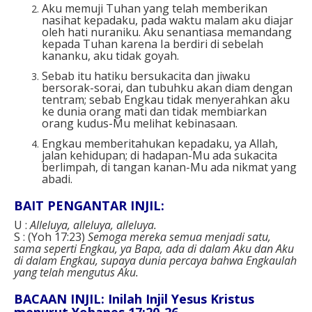
Aku memuji Tuhan yang telah memberikan
nasihat kepadaku, pada waktu malam aku diajar
oleh hati nuraniku. Aku senantiasa memandang
kepada Tuhan karena Ia berdiri di sebelah
kananku, aku tidak goyah.
Sebab itu hatiku bersukacita dan jiwaku
bersorak-sorai, dan tubuhku akan diam dengan
tentram; sebab Engkau tidak menyerahkan aku
ke dunia orang mati dan tidak membiarkan
orang kudus-Mu melihat kebinasaan.
Engkau memberitahukan kepadaku, ya Allah,
jalan kehidupan; di hadapan-Mu ada sukacita
berlimpah, di tangan kanan-Mu ada nikmat yang
abadi.
BAIT PENGANTAR INJIL:
U :
Alleluya, alleluya, alleluya.
S : (Yoh 17:23)
Semoga mereka semua menjadi satu,
sama seperti Engkau, ya Bapa, ada di dalam Aku dan Aku
di dalam Engkau, supaya dunia percaya bahwa Engkaulah
yang telah mengutus Aku.
BACAAN INJIL: Inilah Injil Yesus Kristus
menurut Yohanes 17:20-26