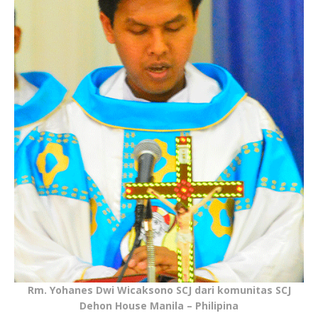
Rm. Yohanes Dwi Wicaksono SCJ dari komunitas SCJ
Dehon House Manila – Philipina