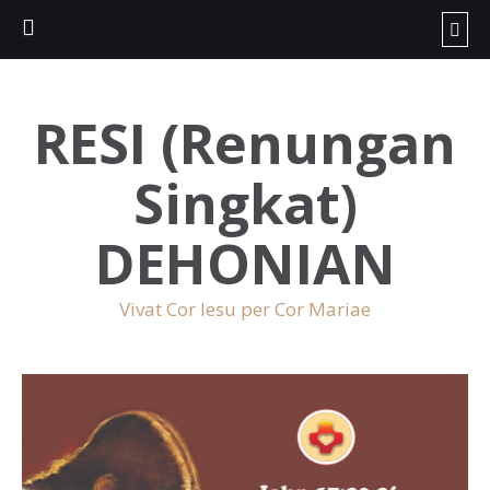
RESI (Renungan
Singkat)
DEHONIAN
Vivat Cor Iesu per Cor Mariae