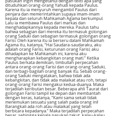
pasukan ingin mengetahui dengan teliti apa yang
dituduhkan orang-orang Yahudi kepada Paulus.
Karena itu ia menyuruh mengambil Paulus dari
penjara dan memerintahkan supaya imam-imam
kepala dan seluruh Mahkamah Agama berkumpul.
Lalu ia membawa Paulus dari markas dan
menghadapkannya kepada mereka. Paulus tahu
bahwa sebagian dari mereka itu termasuk golongan
orang Saduki dan sebagian termasuk golongan orang
Farisi. Oleh karena itu ia berseru dalam Mahkamah
Agama itu, katanya, “Hai Saudara-saudaraku, aku
adalah orang Farisi, keturunan orang Farisi; aku
dihadapkan ke Mahkamah ini, karena aku
mengharapkan kebangkitan orang mati.” Ketika
Paulus berkata demikian, timbullah perpecahan
antara orang-orang Farisi dan orang-orang Saduki,
dan terbagi-bagilah orang banyak itu. Sebab orang-
orang Saduki mengatakan, bahwa tidak ada
kebangkitan, dan tidak ada malaikat atau roh, tetapi
orang-orang Farisi mengakui kedua-duanya. Maka
terjadilah keributan besar. Beberapa ahli Taurat dari
golongan Farisi tampil ke depan dan membantah
dengan keras, katanya, “Kami sama sekali tidak
menemukan sesuatu yang salah pada orang ini!
Barangkali ada roh atau malaikat yang telah
berbicara kepadanya.” Maka terjadilah perpecahan
besar, sehingga kepala pasukan takut, kalau-kalau