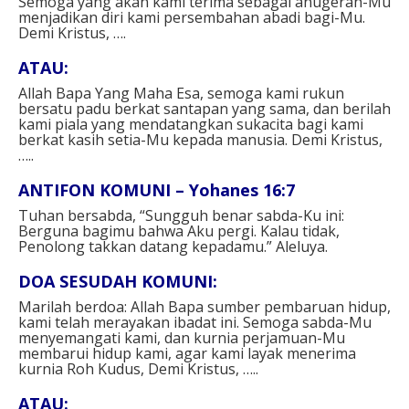
Semoga yang akan kami terima sebagai anugerah-Mu
menjadikan diri kami persembahan abadi bagi-Mu.
Demi Kristus, ….
ATAU:
Allah Bapa Yang Maha Esa, semoga kami rukun
bersatu padu berkat santapan yang sama, dan berilah
kami piala yang mendatangkan sukacita bagi kami
berkat kasih setia-Mu kepada manusia. Demi Kristus,
…..
ANTIFON KOMUNI – Yohanes 16:7
Tuhan bersabda, “Sungguh benar sabda-Ku ini:
Berguna bagimu bahwa Aku pergi. Kalau tidak,
Penolong takkan datang kepadamu.” Aleluya.
DOA SESUDAH KOMUNI:
Marilah berdoa: Allah Bapa sumber pembaruan hidup,
kami telah merayakan ibadat ini. Semoga sabda-Mu
menyemangati kami, dan kurnia perjamuan-Mu
membarui hidup kami, agar kami layak menerima
kurnia Roh Kudus, Demi Kristus, …..
ATAU: