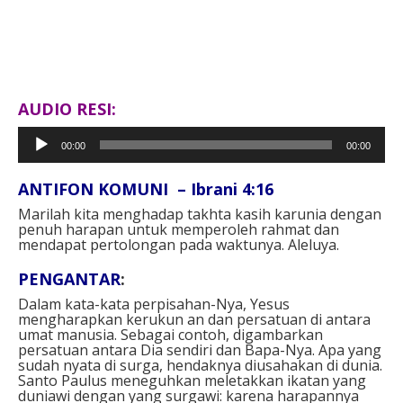
AUDIO RESI:
Pemutar
00:00
00:00
Audio
ANTIFON KOMUNI – Ibrani 4:16
Marilah kita menghadap takhta kasih karunia dengan
penuh harapan untuk memperoleh rahmat dan
mendapat pertolongan pada waktunya. Aleluya.
PENGANTAR
:
Dalam kata-kata perpisahan-Nya, Yesus
mengharapkan kerukun an dan persatuan di antara
umat manusia. Sebagai contoh, digambarkan
persatuan antara Dia sendiri dan Bapa-Nya. Apa yang
sudah nyata di surga, hendaknya diusahakan di dunia.
Santo Paulus meneguhkan meletakkan ikatan yang
duniawi dengan yang surgawi: karena harapannya