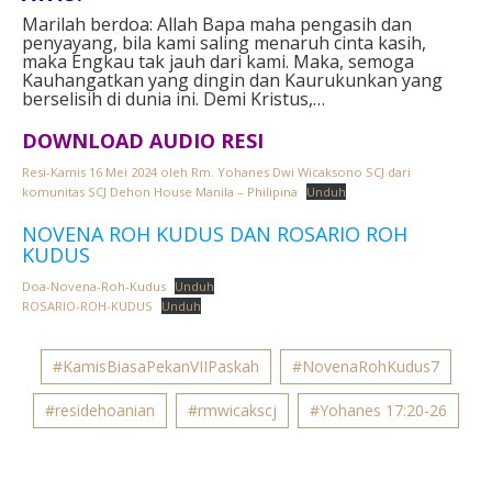
Marilah berdoa: Allah Bapa maha pengasih dan
penyayang, bila kami saling menaruh cinta kasih,
maka Engkau tak jauh dari kami. Maka, semoga
Kauhangatkan yang dingin dan Kaurukunkan yang
berselisih di dunia ini. Demi Kristus,…
DOWNLOAD AUDIO RESI
Resi-Kamis 16 Mei 2024 oleh Rm. Yohanes Dwi Wicaksono SCJ dari
komunitas SCJ Dehon House Manila – Philipina
Unduh
NOVENA ROH KUDUS DAN ROSARIO ROH
KUDUS
Doa-Novena-Roh-Kudus
Unduh
ROSARIO-ROH-KUDUS
Unduh
#KamisBiasaPekanVIIPaskah
#NovenaRohKudus7
#residehoanian
#rmwicakscj
#Yohanes 17:20-26