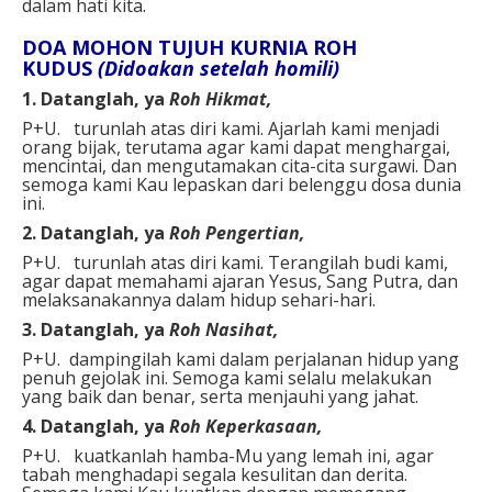
dalam hati kita.
DOA MOHON TUJUH KURNIA ROH
KUDUS
(Didoakan setelah homili)
1. Datanglah, ya
Roh Hikmat,
P+U. turunlah atas diri kami. Ajarlah kami menjadi
orang bijak, terutama agar kami dapat menghargai,
mencintai, dan mengutamakan cita-cita surgawi. Dan
semoga kami Kau lepaskan dari belenggu dosa dunia
ini.
2. Datanglah, ya
Roh Pengertian,
P+U. turunlah atas diri kami. Terangilah budi kami,
agar dapat memahami ajaran Yesus, Sang Putra, dan
melaksanakannya dalam hidup sehari-hari.
3. Datanglah, ya
Roh Nasihat,
P+U. dampingilah kami dalam perjalanan hidup yang
penuh gejolak ini. Semoga kami selalu melakukan
yang baik dan benar, serta menjauhi yang jahat.
4. Datanglah, ya
Roh Keperkasaan,
P+U. kuatkanlah hamba-Mu yang lemah ini, agar
tabah menghadapi segala kesulitan dan derita.