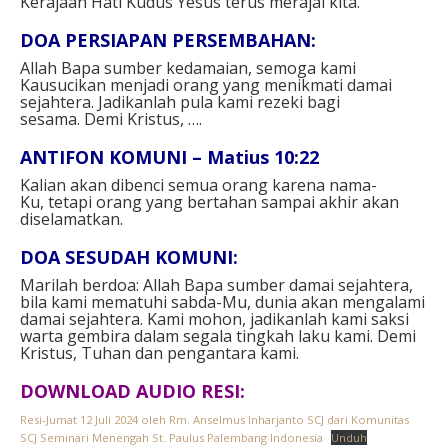
Kerajaan Hati Kudus Yesus terus merajai kita.
DOA PERSIAPAN PERSEMBAHAN:
Allah Bapa sumber kedamaian, semoga kami
Kausucikan menjadi orang yang menikmati damai
sejahtera. Jadikanlah pula kami rezeki bagi
sesama. Demi Kristus, ….
ANTIFON KOMUNI – Matius 10:22
Kalian akan dibenci semua orang karena nama-
Ku, tetapi orang yang bertahan sampai akhir akan
diselamatkan.
DOA SESUDAH KOMUNI:
Marilah berdoa: Allah Bapa sumber damai sejahtera,
bila kami mematuhi sabda-Mu, dunia akan mengalami
damai sejahtera. Kami mohon, jadikanlah kami saksi
warta gembira dalam segala tingkah laku kami. Demi
Kristus, Tuhan dan pengantara kami.
DOWNLOAD AUDIO RESI:
Resi-Jumat 12 Juli 2024 oleh Rm. Anselmus Inharjanto SCJ dari Komunitas
SCJ Seminari Menengah St. Paulus Palembang Indonesia
Unduh