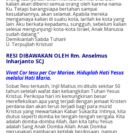
kalian akan dibenci semua orang oleh karena nama-
Ku. Tetapi barangsiapa bertahan sampai
kesudahannya, akan selamat. Apabila mereka
menganiaya kalian di suatu kota, larilah ke kota yang
lain. Aku berkata kepadamu, sungguh, sebelum kalian
selesai mengunjungi kota-kota Israel, Anak Manusia
sudah datang.”
Demikianlah Sabda Tuhan!
U. Terpujilah Kristus!
RESI DIBAWAKAN OLEH Rm. Anselmus
Inharjanto SCJ
Vivat Cor Iesu per Cor Mariae. Hiduplah Hati Yesus
melalui Hati Maria.
Sobat Resi terkasih, Injil Matius ini ditulis sekitar 50
tahun setelah wafat dan kebangkitan Tuhan Yesus
Kristus. Perikopa hari ini kemungkinan besar
merefleksikan apa yang terjadi dengan jemaat Kristen
perdana dan akan terus terjadi bagi para murid
Kristus yang mewartakan Kabar Sukacita. Intinya, kita
diutus seperti domba ke tengah-tengah serigala. Kita
adalah domba-domba Allah, dan kita tahu Yesus
adalah Sang Anak Domba Allah. Anak Domba
merupakan gambaran ketidak berdosaan, namun