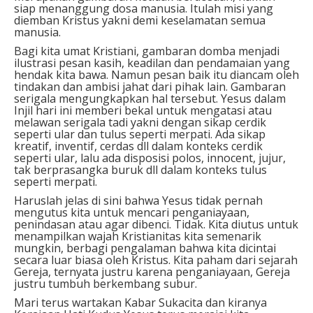
siap menanggung dosa manusia. Itulah misi yang
diemban Kristus yakni demi keselamatan semua
manusia.
Bagi kita umat Kristiani, gambaran domba menjadi
ilustrasi pesan kasih, keadilan dan pendamaian yang
hendak kita bawa. Namun pesan baik itu diancam oleh
tindakan dan ambisi jahat dari pihak lain. Gambaran
serigala mengungkapkan hal tersebut. Yesus dalam
Injil hari ini memberi bekal untuk mengatasi atau
melawan serigala tadi yakni dengan sikap cerdik
seperti ular dan tulus seperti merpati. Ada sikap
kreatif, inventif, cerdas dll dalam konteks cerdik
seperti ular, lalu ada disposisi polos, innocent, jujur,
tak berprasangka buruk dll dalam konteks tulus
seperti merpati.
Haruslah jelas di sini bahwa Yesus tidak pernah
mengutus kita untuk mencari penganiayaan,
penindasan atau agar dibenci. Tidak. Kita diutus untuk
menampilkan wajah Kristianitas kita semenarik
mungkin, berbagi pengalaman bahwa kita dicintai
secara luar biasa oleh Kristus. Kita paham dari sejarah
Gereja, ternyata justru karena penganiayaan, Gereja
justru tumbuh berkembang subur.
Mari terus wartakan Kabar Sukacita dan kiranya