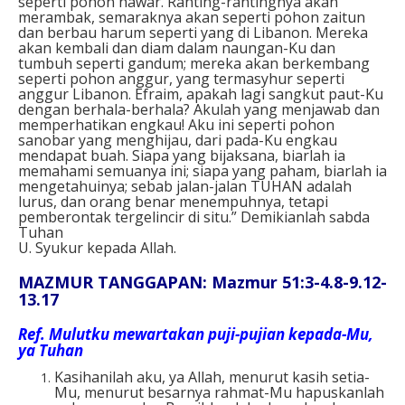
seperti pohon hawar. Ranting-rantingnya akan
merambak, semaraknya akan seperti pohon zaitun
dan berbau harum seperti yang di Libanon. Mereka
akan kembali dan diam dalam naungan-Ku dan
tumbuh seperti gandum; mereka akan berkembang
seperti pohon anggur, yang termasyhur seperti
anggur Libanon. Efraim, apakah lagi sangkut paut-Ku
dengan berhala-berhala? Akulah yang menjawab dan
memperhatikan engkau! Aku ini seperti pohon
sanobar yang menghijau, dari pada-Ku engkau
mendapat buah. Siapa yang bijaksana, biarlah ia
memahami semuanya ini; siapa yang paham, biarlah ia
mengetahuinya; sebab jalan-jalan TUHAN adalah
lurus, dan orang benar menempuhnya, tetapi
pemberontak tergelincir di situ.” Demikianlah sabda
Tuhan
U. Syukur kepada Allah.
MAZMUR TANGGAPAN: Mazmur 51:3-4.8-9.12-
13.17
Ref.
Mulutku mewartakan puji-pujian kepada-Mu,
ya Tuhan
Kasihanilah aku, ya Allah, menurut kasih setia-
Mu, menurut besarnya rahmat-Mu hapuskanlah