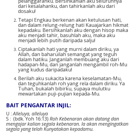
pelanggaranku. Bersihkanlah aku seluruhnya
dari kesalahanku, dan tahirkanlah aku dari
dosaku!
Tetapi Engkau berkenan akan ketulusan hati,
dan dalam relung-relung hati Kauajarkan hikmat
kepadaku. Bersihkanlah aku dengan hisop maka
aku menjadi tahir, basuhlah aku, maka aku
menjadi lebih putih daripada salju!
Ciptakanlah hati yang murni dalam diriku, ya
Allah, dan baharuilah semangat yang teguh
dalam hatiku. Janganlah membuang aku dari
hadapan-Mu, dan janganlah mengambil roh-Mu
yang kudus daripadaku!
Berilah aku sukacita karena keselamatan-Mu,
dan teguhkanlah roh yang rela dalam diriku. Ya
Tuhan, bukalah bibirku, supaya mulutku
mewartakan puji-pujian kepada-Mu.
BAIT PENGANTAR INJIL:
U :
Alleluya, alleluya
S : (bdk. Yoh 16:13)
Roh Kebenaran akan datang dan
mengajar kalian segala kebenaran. Ia akan mengingatkan
segala yang telah Kunyatakan kepadamu.