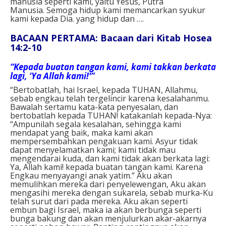
manusia seperti kami, yaitu Yesus, Putra
Manusia. Semoga hidup kami memancarkan syukur
kami kepada Dia. yang hidup dan ….
BACAAN PERTAMA: Bacaan dari Kitab Hosea
14:2-10
“Kepada buatan tangan kami, kami takkan berkata
lagi, ‘Ya Allah kami!'”
“Bertobatlah, hai Israel, kepada TUHAN, Allahmu,
sebab engkau telah tergelincir karena kesalahanmu.
Bawalah sertamu kata-kata penyesalan, dan
bertobatlah kepada TUHAN! katakanlah kepada-Nya:
“Ampunilah segala kesalahan, sehingga kami
mendapat yang baik, maka kami akan
mempersembahkan pengakuan kami. Asyur tidak
dapat menyelamatkan kami; kami tidak mau
mengendarai kuda, dan kami tidak akan berkata lagi:
Ya, Allah kami! kepada buatan tangan kami. Karena
Engkau menyayangi anak yatim.” Aku akan
memulihkan mereka dari penyelewengan, Aku akan
mengasihi mereka dengan sukarela, sebab murka-Ku
telah surut dari pada mereka. Aku akan seperti
embun bagi Israel, maka ia akan berbunga seperti
bunga bakung dan akan menjulurkan akar-akarnya