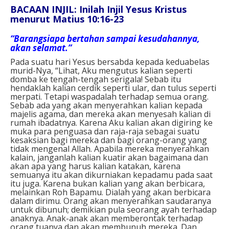
BACAAN INJIL: Inilah Injil Yesus Kristus
menurut Matius 10:16-23
“Barangsiapa bertahan sampai kesudahannya,
akan selamat.”
Pada suatu hari Yesus bersabda kepada keduabelas
murid-Nya, “Lihat, Aku mengutus kalian seperti
domba ke tengah-tengah serigala! Sebab itu
hendaklah kalian cerdik seperti ular, dan tulus seperti
merpati. Tetapi waspadalah terhadap semua orang.
Sebab ada yang akan menyerahkan kalian kepada
majelis agama, dan mereka akan menyesah kalian di
rumah ibadatnya. Karena Aku kalian akan digiring ke
muka para penguasa dan raja-raja sebagai suatu
kesaksian bagi mereka dan bagi orang-orang yang
tidak mengenal Allah. Apabila mereka menyerahkan
kalain, janganlah kalian kuatir akan bagaimana dan
akan apa yang harus kalian katakan, karena
semuanya itu akan dikurniakan kepadamu pada saat
itu juga. Karena bukan kalian yang akan berbicara,
melainkan Roh Bapamu. Dialah yang akan berbicara
dalam dirimu. Orang akan menyerahkan saudaranya
untuk dibunuh; demikian pula seorang ayah terhadap
anaknya. Anak-anak akan memberontak terhadap
orang tuanya dan akan membunuh mereka. Dan