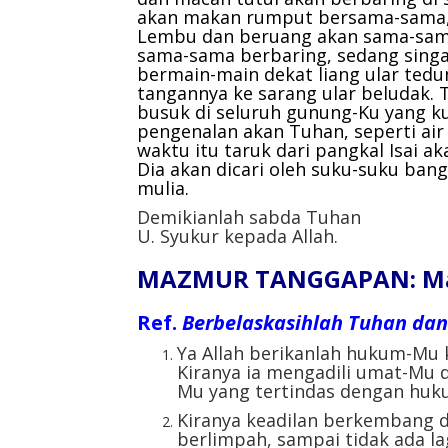
akan makan rumput bersama-sama, 
Lembu dan beruang akan sama-sam
sama-sama berbaring, sedang singa
bermain-main dekat liang ular tedu
tangannya ke sarang ular beludak. 
busuk di seluruh gunung-Ku yang k
pengenalan akan Tuhan, seperti ai
waktu itu taruk dari pangkal Isai ak
Dia akan dicari oleh suku-suku ba
mulia.
Demikianlah sabda Tuhan
U. Syukur kepada Allah.
MAZMUR TANGGAPAN: Mazm
Ref.
Berbelaskasihlah Tuhan dan 
Ya Allah berikanlah hukum-Mu 
Kiranya ia mengadili umat-Mu 
Mu yang tertindas dengan huk
Kiranya keadilan berkembang 
berlimpah, sampai tidak ada la