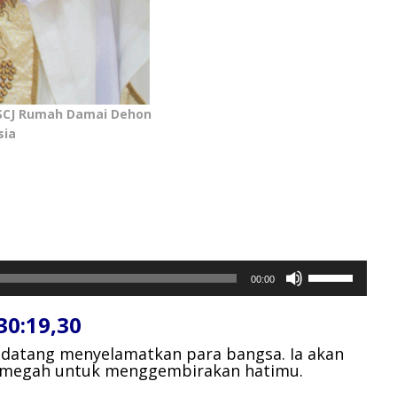
 SCJ Rumah Damai Dehon
sia
Gunakan
00:00
Anak
Panah
0:19,30
Atas/Bawah
untuk
an datang menyelamatkan para bangsa.
Ia akan
 megah untuk menggembirakan hatimu.
menaikkan
atau