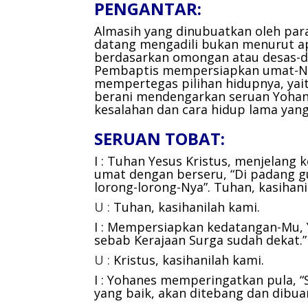
PENGANTAR:
Almasih yang dinubuatkan oleh par
datang mengadili bukan menurut a
berdasarkan omongan atau desas-de
Pembaptis mempersiapkan umat-Ny
mempertegas pilihan hidupnya, yai
berani mendengarkan seruan Yohan
kesalahan dan cara hidup lama yang
SERUAN TOBAT:
I : Tuhan Yesus Kristus, menjelan
umat dengan berseru, “Di padang g
lorong-lorong-Nya”.
Tuhan, kasihani
U :
Tuhan, kasihanilah kami.
I : Mempersiapkan kedatangan-Mu, 
sebab Kerajaan Surga sudah dekat.
U :
Kristus, kasihanilah kami.
I : Yohanes memperingatkan pula, 
yang baik, akan ditebang dan dibua