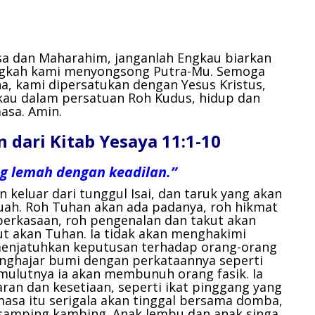
sa dan Maharahim,
janganlah Engkau biarkan
ngkah kami menyongsong Putra-Mu.
Semoga
a, kami dipersatukan dengan Yesus Kristus,
kau dalam persatuan Roh Kudus, hidup dan
masa.
Amin.
dari Kitab Yesaya 11:1-10
g lemah dengan keadilan.”
 keluar dari tunggul Isai, dan taruk yang akan
ah. Roh Tuhan akan ada padanya, roh hikmat
perkasaan, roh pengenalan dan takut akan
ut akan Tuhan. Ia tidak akan menghakimi
menjatuhkan keputusan terhadap orang-orang
menghajar bumi dengan perkataannya seperti
mulutnya ia akan membunuh orang fasik. Ia
an dan kesetiaan, seperti ikat pinggang yang
masa itu serigala akan tinggal bersama domba,
 samping kambing. Anak lembu dan anak singa