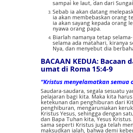
sampai ke laut, dan dari Sunga
Sebab ia akan datang melepask
ia akan membebaskan orang ter
ia akan sayang kepada orang l
nyawa orang papa.
Biarlah namanya tetap selama-
selama ada matahari, kiranya 
Nya, dan menyebut dia berbaha
BACAAN KEDUA: Bacaan da
umat di Roma 15:4-9
“Kristus menyelamatkan semua o
Saudara-saudara, segala sesuatu yan
pelajaran bagi kita. Maka kita ha
ketekunan dan penghiburan dari Ki
penghiburan, mengaruniakan keruk
Kristus Yesus, sehingga dengan sat
dan Bapa Tuhan kita, Yesus Kristus. 
sama seperti Kristus juga telah me
maksudkan ialah, bahwa demi kebena