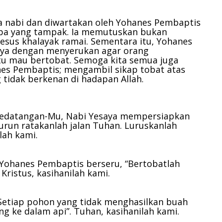
menurunkan
volume.
a nabi dan diwartakan oleh Yohanes Pembaptis
pa yang tampak. Ia memutuskan bukan
sus khalayak ramai. Sementara itu, Yohanes
a dengan menyerukan agar orang
tu mau bertobat. Semoga kita semua juga
es Pembaptis; mengambil sikap tobat atas
 tidak berkenan di hadapan Allah.
g kedatangan-Mu, Nabi Yesaya mempersiapkan
urun ratakanlah jalan Tuhan. Luruskanlah
lah kami.
Yohanes Pembaptis berseru, “Bertobatlah
”
Kristus, kasihanilah kami.
“Setiap pohon yang tidak menghasilkan buah
ng ke dalam api”.
Tuhan, kasihanilah kami.