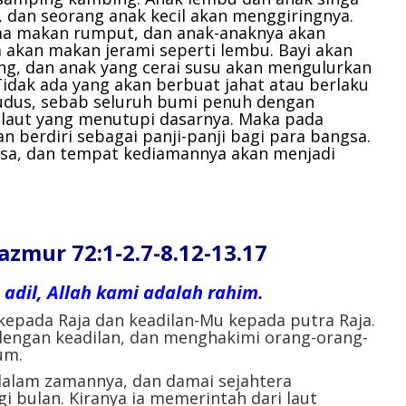
dan seorang anak kecil akan menggiringnya.
a makan rumput, dan anak-anaknya akan
 akan makan jerami seperti lembu. Bayi akan
ng, dan anak yang cerai susu akan mengulurkan
Tidak ada yang akan berbuat jahat atau berlaku
udus, sebab seluruh bumi penuh dengan
r laut yang menutupi dasarnya. Maka pada
an berdiri sebagai panji-panji bagi para bangsa.
ngsa, dan tempat kediamannya akan menjadi
ur 72:1-2.7-8.12-13.17
adil, Allah kami adalah rahim.
kepada Raja dan keadilan-Mu kepada putra Raja.
dengan keadilan, dan menghakimi orang-orang-
um.
dalam zamannya, dan damai sejahtera
gi bulan. Kiranya ia memerintah dari laut