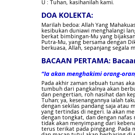
U : Tuhan, kasihanilah kami.
DOA KOLEKTA:
Marilah bedoa:
Allah Yang Mahakua
kesibukan duniawi menghalangi la
berkat bimbingan-Mu yang bijaksan
Putra-Mu, yang bersama dengan Di
berkuasa, Allah, sepanjang segala 
BACAAN PERTAMA: Bacaan 
“Ia akan menghakimi orang-oran
Pada akhir zaman sebuah tunas akan
tumbuh dari pangkalnya akan berbu
dan pengertian, roh nasihat dan ke
Tuhan; ya, kesenangannya ialah tak
dengan sekilas pandang saja atau 
yang tertindas di negeri. Ia akan 
dengan tongkat, dan dengan nafas 
tidak akan menyimpang dari kebenar
terus terikat pada pinggang. Pada 
dan macan tutul akan berbaring di