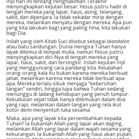
Injil hari ini tentang Penghakiman Terakhir
menyingkapkan kejutan besar: Yesus justru hadir di
tengah mereka yang lapar, haus, asing, telanjang,
sakit, dan dipenjara. Ia tidak sekadar mirip dengan
mereka, melainkan menyatu dengan mereka. Apa pun
yang kita lakukan bagi yang paling hina, kita lakukan
bagi Dia.
Inilah yang oleh Kitab Suci disebut sebagai
skandalon
atau batu sandungan. Dunia mengira Tuhan hanya
layak ditemui di tempat mulia, namun Yesus justru
menyingkapkan diri-Nya di tengah mereka yang
lapar, haus, sakit, dan tersingkir. Inilah kejutan Injil
yang mengguncang cara pandang kita. Kesalahan
orang-orang kala itu bukan karena mereka berbuat
jahat, melainkan karena mereka tidak berbuat apa-
apa. Mereka terlalu sibuk menjaga “kebersihan
tangan” sendiri, hingga lupa bahwa Tuhan sedang
menunggu di ladang kehidupan yang penuh lumpur.
Kekudusan sejati tidak hanya ditemukan dalam doa
yang rapi, melainkan dalam tangan yang rela ikut
kotor demi menyentuh luka sesama.
Maka, apa yang layak kita persembahkan kepada
Tuhan? Ia bukanlah Allah yang lapar akan daging,
melainkan Allah yang lapar dalam wajah sesama yang
kekurangan. Ia bukanlah Allah yang haus akan pujian,