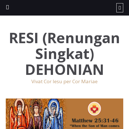
RESI (Renungan
Singkat)
DEHONIAN
Vivat Cor Iesu per Cor Mariae