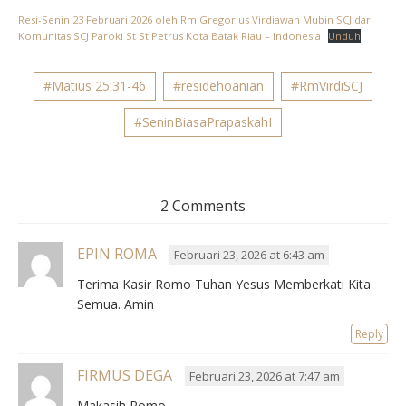
Resi-Senin 23 Februari 2026 oleh Rm Gregorius Virdiawan Mubin SCJ dari
Komunitas SCJ Paroki St St Petrus Kota Batak Riau – Indonesia
Unduh
#Matius 25:31-46
#residehoanian
#RmVirdiSCJ
#SeninBiasaPrapaskahI
2 Comments
EPIN ROMA
Februari 23, 2026 at 6:43 am
Terima Kasir Romo Tuhan Yesus Memberkati Kita
Semua. Amin
Reply
FIRMUS DEGA
Februari 23, 2026 at 7:47 am
Makasih Romo