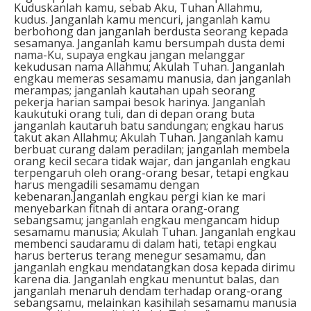
Kuduskanlah kamu, sebab Aku, Tuhan Allahmu,
kudus. Janganlah kamu mencuri, janganlah kamu
berbohong dan janganlah berdusta seorang kepada
sesamanya. Janganlah kamu bersumpah dusta demi
nama-Ku, supaya engkau jangan melanggar
kekudusan nama Allahmu; Akulah Tuhan. Janganlah
engkau memeras sesamamu manusia, dan janganlah
merampas; janganlah kautahan upah seorang
pekerja harian sampai besok harinya. Janganlah
kaukutuki orang tuli, dan di depan orang buta
janganlah kautaruh batu sandungan; engkau harus
takut akan Allahmu; Akulah Tuhan. Janganlah kamu
berbuat curang dalam peradilan; janganlah membela
orang kecil secara tidak wajar, dan janganlah engkau
terpengaruh oleh orang-orang besar, tetapi engkau
harus mengadili sesamamu dengan
kebenaran.Janganlah engkau pergi kian ke mari
menyebarkan fitnah di antara orang-orang
sebangsamu; janganlah engkau mengancam hidup
sesamamu manusia; Akulah Tuhan. Janganlah engkau
membenci saudaramu di dalam hati, tetapi engkau
harus berterus terang menegur sesamamu, dan
janganlah engkau mendatangkan dosa kepada dirimu
karena dia. Janganlah engkau menuntut balas, dan
janganlah menaruh dendam terhadap orang-orang
sebangsamu, melainkan kasihilah sesamamu manusia