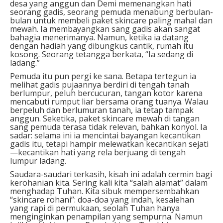
desa yang anggun dan Demi memenangkan hati
seorang gadis, seorang pemuda menabung berbulan-
bulan untuk membeli paket skincare paling mahal dan
mewah. Ia membayangkan sang gadis akan sangat
bahagia menerimanya. Namun, ketika ia datang
dengan hadiah yang dibungkus cantik, rumah itu
kosong. Seorang tetangga berkata, “Ia sedang di
ladang.”
Pemuda itu pun pergi ke sana. Betapa tertegun ia
melihat gadis pujaannya berdiri di tengah tanah
berlumpur, peluh bercucuran, tangan kotor karena
mencabuti rumput liar bersama orang tuanya. Walau
berpeluh dan berlumuran tanah, ia tetap tampak
anggun. Seketika, paket skincare mewah di tangan
sang pemuda terasa tidak relevan, bahkan konyol. Ia
sadar: selama ini ia mencintai bayangan kecantikan
gadis itu, tetapi hampir melewatkan kecantikan sejati
—kecantikan hati yang rela berjuang di tengah
lumpur ladang.
Saudara-saudari terkasih, kisah ini adalah cermin bagi
kerohanian kita. Sering kali kita “salah alamat” dalam
menghadap Tuhan. Kita sibuk mempersembahkan
“skincare rohani”: doa-doa yang indah, kesalehan
yang rapi di permukaan, seolah Tuhan hanya
menginginkan penampilan yang sempurna. Namun