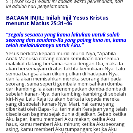
S : (2Kor 6:2b)
Waktu ini adalah waktu perkenanan, hari
ini adalah hari penyelamatan!
BACAAN INJIL: Inilah Injil Yesus Kristus
menurut Matius 25:31-46
“Segala sesuatu yang kamu lakukan untuk salah
seorang dari saudara-Ku yang paling hina ini, kamu
telah melakukannya untuk Aku.”
Yesus berkata kepada murid-murid-Nya, “Apabila
Anak Manusia datang dalam kemuliaan dan semua
malaikat datang bersama-sama dengan Dia, maka Ia
akan bersemayam di atas takhta kemuliaan-Nya. Lalu
semua bangsa akan dikumpulkan di hadapan-Nya,
dan Ia akan memisahkan mereka seorang dari pada
seorang, sama seperti gembala memisahkan domba
dari kambing; Ia akan menempatkan domba-domba di
sebelah kanan-Nya, dan kambing-kambing di sebelah
kiri-Nya. Lalu Raja itu akan berkata kepada mereka
yang di sebelah kanan-Nya: Mari, hai kamu yang
diberkati oleh Bapa-Ku, terimalah Kerajaan yang telah
disediakan bagimu sejak dunia dijadikan. Sebab ketika
Aku lapar, kamu memberi Aku makan; ketika Aku
haus, kamu memberi Aku minum; ketika Aku seorang
asing, kamu memberi Aku tumpangan; ketika Aku