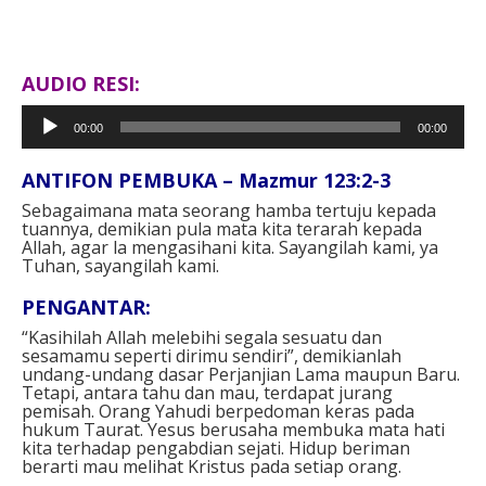
AUDIO RESI:
Pemutar
00:00
00:00
Audio
ANTIFON PEMBUKA – Mazmur 123:2-3
Sebagaimana mata seorang hamba tertuju kepada
tuannya, demikian pula mata kita terarah kepada
Allah, agar la mengasihani kita. Sayangilah kami, ya
Tuhan, sayangilah kami.
PENGANTAR:
“Kasihilah Allah melebihi segala sesuatu dan
sesamamu seperti dirimu sendiri”, demikianlah
undang-undang dasar Perjanjian Lama maupun Baru.
Tetapi, antara tahu dan mau, terdapat jurang
pemisah. Orang Yahudi berpedoman keras pada
hukum Taurat. Yesus berusaha membuka mata hati
kita terhadap pengabdian sejati. Hidup beriman
berarti mau melihat Kristus pada setiap orang.