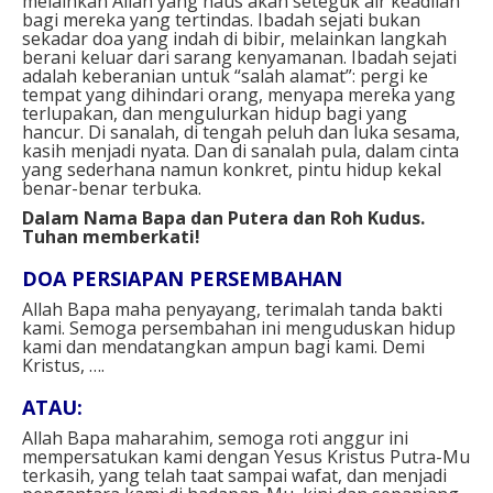
melainkan Allah yang haus akan seteguk air keadilan
bagi mereka yang tertindas. Ibadah sejati bukan
sekadar doa yang indah di bibir, melainkan langkah
berani keluar dari sarang kenyamanan. Ibadah sejati
adalah keberanian untuk “salah alamat”: pergi ke
tempat yang dihindari orang, menyapa mereka yang
terlupakan, dan mengulurkan hidup bagi yang
hancur. Di sanalah, di tengah peluh dan luka sesama,
kasih menjadi nyata. Dan di sanalah pula, dalam cinta
yang sederhana namun konkret, pintu hidup kekal
benar-benar terbuka.
Dalam Nama Bapa dan Putera dan Roh Kudus.
Tuhan memberkati!
DOA PERSIAPAN PERSEMBAHAN
Allah Bapa maha penyayang, terimalah tanda bakti
kami. Semoga persembahan ini menguduskan hidup
kami dan mendatangkan ampun bagi kami. Demi
Kristus, ….
ATAU:
Allah Bapa maharahim, semoga roti anggur ini
mempersatukan kami dengan Yesus Kristus Putra-Mu
terkasih, yang telah taat sampai wafat, dan menjadi