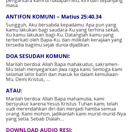
pengantara kami di hadapan-Mu, kini dan sepanjang
masa.
ANTIFON KOMUNI – Matius 25:40.34
Sungguh, Aku bersabda kepadamu: Apa pun yang
kamu lakukan bagi saudara-Ku yang terhina sekali,
itu kamu lakukan bagi-Ku. Datanglah kamu yang
terberkati oleh Bapa-Ku, dan milikilah kerajaan yang
tersedia bagimu sejak dunia dijadikan.
DOA SESUDAH KOMUNI:
Marilah berdoa: Allah Bapa mahakudus, sakramen-
Mu telah menyegarkan jiwa raga kami. Semoga kami
selamat lahir batin dan masuk ke dalam kemuliaan-
Mu. Demi Kristus, ….
ATAU:
Marilah berdoa: Allah Bapa mahamulia, kami
bersyukur karena Yesus Kristus Tuhan kami, telah
sudi merendahkan diri dan menjadi hamba semua
orang. Kami mohon, jadikanlah kami murid-murid-Nya
yang setia. Sebab Dialah….
DOWNLOAD AUDIO RESI: