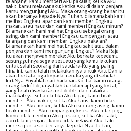
telanjang, kamu memberi Aku pakaian; ketika Aku
sakit, kamu melawat aku; ketika Aku di dalam penjara,
kamu mengunjungi Aku. Maka orang-orang benar itu
akan bertanya kepada-Nya: Tuhan, bilamanakah kami
melihat Engkau lapar dan kami memberi Engkau
makan, atau haus dan kami memberi Engkau minum?
Bilamanakah kami melihat Engkau sebagai orang
asing, dan kami memberi Engkau tumpangan, atau
telanjang dan kami memberi Engkau pakaian?
Bilamanakah kami melihat Engkau sakit atau dalam
penjara dan kami mengunjungi Engkau? Maka Raja
itu akan menjawab mereka: Aku berkata kepadamu,
sesungguhnya segala sesuatu yang kamu lakukan
untuk salah seorang dari saudara-Ku yang paling
hina ini, kamu telah melakukannya untuk Aku. Dan ia
akan berkata juga kepada mereka yang di sebelah
kiri-Nya: Enyahlah dari hadapan-Ku, hai kamu orang-
orang terkutuk, enyahlah ke dalam api yang kekal,
yang telah disediakan untuk iblis dan malaikat-
malaikatnya. Sebab ketika Aku lapar, kamu tidak
memberi Aku makan; ketika Aku haus, kamu tidak
memberi Aku minum; ketika Aku seorang asing, kamu
tidak memberi Aku tumpangan; ketika Aku telanjang,
kamu tidak memberi Aku pakaian; ketika Aku sakit,
dan dalam penjara, kamu tidak melawat Aku. Lalu
mereka pun akan bertanya kepada-Nya: Tuhan,
bilamanakah kami melihat Engkau lapar, atau haus,