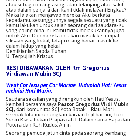
atau sebagai orang asing, atau telanjang atau sakit,
atau dalam penjara dan kami tidak melayani Engkau?
Maka Ia akan menjawab mereka: Aku berkata
kepadamu, sesungguhnya segala sesuatu yang tidak
kamu lakukan untuk salah seorang dari saudara-Ku
yang paling hina ini, kamu tidak melakukannya juga
untuk Aku. Dan mereka ini akan masuk ke tempat
siksaan yang kekal, tetapi orang benar masuk ke
dalam hidup yang kekal.”
Demikianlah Sabda Tuhan
U. Terpujilah Kristus.
RESI DIBAWAKAN OLEH Rm Gregorius
Virdiawan Mubin SCJ
Vivat Cor Iesu per Cor Mariae. Hiduplah Hati Yesus
melalui Hati Maria.
Saudara sekalian yang direngkuh oleh Hati Yesus,
kembali bersama saya
Pastor Gregorius Virdi Mubin
SCJ,
dari komunitas SCJ Kota Batak – Riau. Mari
sejenak kita merenungkan bacaan Injil hari ini, hari
Senin Biasa Pekan Prapaskah I. Dalam nama Bapa dan
Putera dan Roh Kudus. Amin
Seorang pemuda jatuh cinta pada seorang kembang