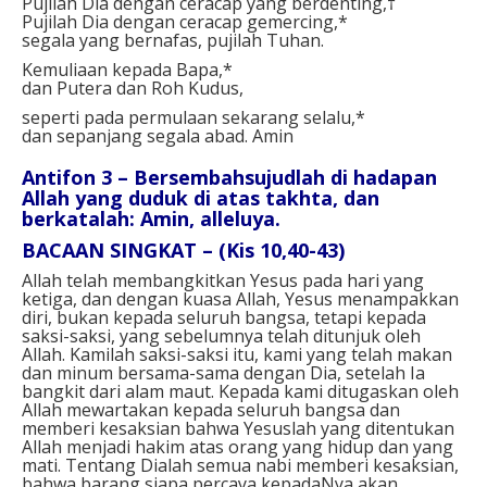
Pujilah Dia dengan ceracap yang berdenting,†
Pujilah Dia dengan ceracap gemercing,*
segala yang bernafas, pujilah Tuhan.
Kemuliaan kepada Bapa,*
dan Putera dan Roh Kudus,
seperti pada permulaan sekarang selalu,*
dan sepanjang segala abad. Amin
Antifon 3 – Bersembahsujudlah di hadapan
Allah yang duduk di atas takhta, dan
berkatalah: Amin, alleluya.
BACAAN SINGKAT – (Kis 10,40-43)
Allah telah membangkitkan Yesus pada hari yang
ketiga, dan dengan kuasa Allah, Yesus menampakkan
diri, bukan kepada seluruh bangsa, tetapi kepada
saksi-saksi, yang sebelumnya telah ditunjuk oleh
Allah. Kamilah saksi-saksi itu, kami yang telah makan
dan minum bersama-sama dengan Dia, setelah Ia
bangkit dari alam maut. Kepada kami ditugaskan oleh
Allah mewartakan kepada seluruh bangsa dan
memberi kesaksian bahwa Yesuslah yang ditentukan
Allah menjadi hakim atas orang yang hidup dan yang
mati. Tentang Dialah semua nabi memberi kesaksian,
bahwa barang siapa percaya kepadaNya akan