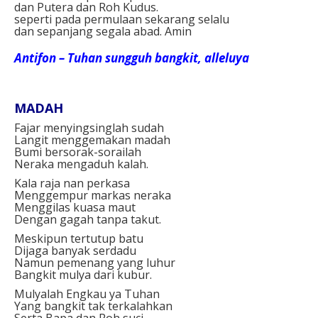
dan Putera dan Roh Kudus.
seperti pada permulaan sekarang selalu
dan sepanjang segala abad. Amin
Antifon – Tuhan sungguh bangkit, alleluya
MADAH
Fajar menyingsinglah sudah
Langit menggemakan madah
Bumi bersorak-sorailah
Neraka mengaduh kalah.
Kala raja nan perkasa
Menggempur markas neraka
Menggilas kuasa maut
Dengan gagah tanpa takut.
Meskipun tertutup batu
Dijaga banyak serdadu
Namun pemenang yang luhur
Bangkit mulya dari kubur.
Mulyalah Engkau ya Tuhan
Yang bangkit tak terkalahkan
Serta Bapa dan Roh suci