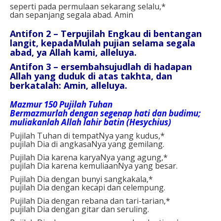
seperti pada permulaan sekarang selalu,*
dan sepanjang segala abad. Amin
Antifon 2 – Terpujilah Engkau di bentangan
langit, kepadaMulah pujian selama segala
abad, ya Allah kami, alleluya.
Antifon 3 – ersembahsujudlah di hadapan
Allah yang duduk di atas takhta, dan
berkatalah: Amin, alleluya.
Mazmur 150 Pujilah Tuhan
Bermazmurlah dengan segenap hati dan budimu;
muliakanlah Allah lahir batin (Hesychius)
Pujilah Tuhan di tempatNya yang kudus,*
pujilah Dia di angkasaNya yang gemilang.
Pujilah Dia karena karyaNya yang agung,*
pujilah Dia karena kemuliaanNya yang besar.
Pujilah Dia dengan bunyi sangkakala,*
pujilah Dia dengan kecapi dan celempung.
Pujilah Dia dengan rebana dan tari-tarian,*
pujilah Dia dengan gitar dan seruling.