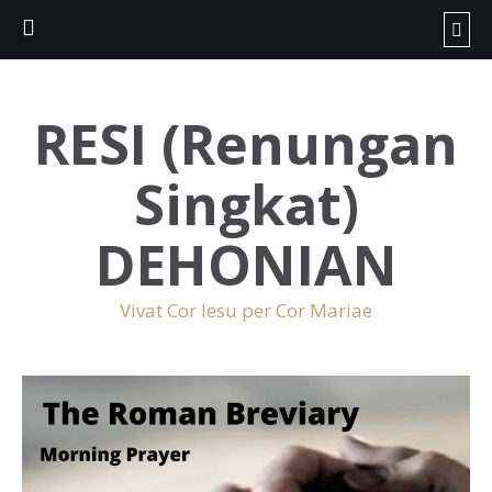
RESI (Renungan
Singkat)
DEHONIAN
Vivat Cor Iesu per Cor Mariae