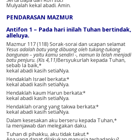
Mulyalah kekal abadi. Amin.
PENDARASAN MAZMUR
Antifon 1 – Pada hari inilah Tuhan bertindak,
alleluya.
Mazmur 117 (118) Sorak-sorai dan ucapan selamat
Yesus adalah batu yang dibuang oleh tukang-tukang
bangunan – yaitu kamu sendiri -, namun Ia telah menjadi
batu penjuru. (Kis 4,11)
Bersyukurlah kepada Tuhan,
sebab Ia baik,*
kekal abadi kasih setiaNya.
Hendaklah Israel berkata:*
kekal abadi kasih setiaNya.
Hendaklah kaum Harun berkata:*
kekal abadi kasih setiaNya.
Hendaklah orang yang takwa berkata:*
kekal abadi kasih setiaNya.
Dalam kesesakan aku berseru kepada Tuhan,*
Ia menjawab dan melegakan daku.
Tuhan di pihakku, aku tidak takut.*
Apa yang dapat dilakukan manusia terhadapku?