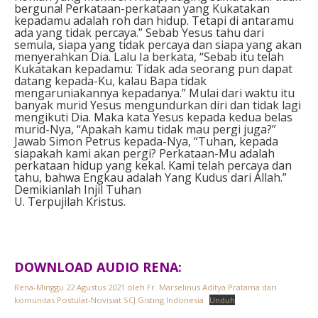
berguna! Perkataan-perkataan yang Kukatakan
kepadamu adalah roh dan hidup. Tetapi di antaramu
ada yang tidak percaya.” Sebab Yesus tahu dari
semula, siapa yang tidak percaya dan siapa yang akan
menyerahkan Dia. Lalu Ia berkata, “Sebab itu telah
Kukatakan kepadamu: Tidak ada seorang pun dapat
datang kepada-Ku, kalau Bapa tidak
mengaruniakannya kepadanya.” Mulai dari waktu itu
banyak murid Yesus mengundurkan diri dan tidak lagi
mengikuti Dia. Maka kata Yesus kepada kedua belas
murid-Nya, “Apakah kamu tidak mau pergi juga?”
Jawab Simon Petrus kepada-Nya, “Tuhan, kepada
siapakah kami akan pergi? Perkataan-Mu adalah
perkataan hidup yang kekal. Kami telah percaya dan
tahu, bahwa Engkau adalah Yang Kudus dari Allah.”
Demikianlah Injil Tuhan
U. Terpujilah Kristus.
DOWNLOAD AUDIO RENA:
Rena-Minggu 22 Agustus 2021 oleh Fr. Marselinus Aditya Pratama dari
komunitas Postulat-Novisiat SCJ Gisting Indonesia
Unduh