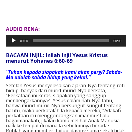
AUDIO RENA:
Pemutar
00:00
00:00
Audio
BACAAN INJIL: Inilah Injil Yesus Kristus
menurut Yohanes 6:60-69
“Tuhan kepada siapakah kami akan pergi? Sabda-
Mu adalah sabda hidup yang kekal.”
Setelah Yesus menyelesaikan ajaran-Nya tentang roti
hidup, banyak dari murid-murid-Nya berkata,
“Perkataan ini keras, siapakah yang sanggup
mendengarkannya?” Yesus dalam hati-Nya tahu,
bahwa murid-murid-Nya bersungut-sungut tentang
hal itu, maka berkatalah Ia kepada mereka, “Adakah
perkataan itu menggoncangkan imanmu? Lalu
bagaimanakah, jikalau kamu melihat Anak Manusia
naik ke tempat di mana Ia sebelumnya berada?
Rohlah yang memberi hidup, daging sama sekali tidak