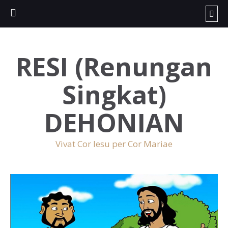
RESI (Renungan
Singkat)
DEHONIAN
Vivat Cor Iesu per Cor Mariae