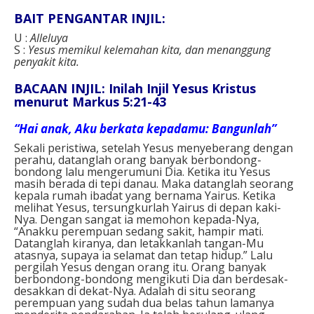
BAIT PENGANTAR INJIL:
U :
Alleluya
S :
Yesus memikul kelemahan kita, dan menanggung
penyakit kita.
BACAAN INJIL: Inilah Injil Yesus Kristus
menurut Markus 5:21-43
“Hai anak, Aku berkata kepadamu: Bangunlah”
Sekali peristiwa, setelah Yesus menyeberang dengan
perahu, datanglah orang banyak berbondong-
bondong lalu mengerumuni Dia. Ketika itu Yesus
masih berada di tepi danau. Maka datanglah seorang
kepala rumah ibadat yang bernama Yairus. Ketika
melihat Yesus, tersungkurlah Yairus di depan kaki-
Nya. Dengan sangat ia memohon kepada-Nya,
“Anakku perempuan sedang sakit, hampir mati.
Datanglah kiranya, dan letakkanlah tangan-Mu
atasnya, supaya ia selamat dan tetap hidup.” Lalu
pergilah Yesus dengan orang itu. Orang banyak
berbondong-bondong mengikuti Dia dan berdesak-
desakkan di dekat-Nya. Adalah di situ seorang
perempuan yang sudah dua belas tahun lamanya