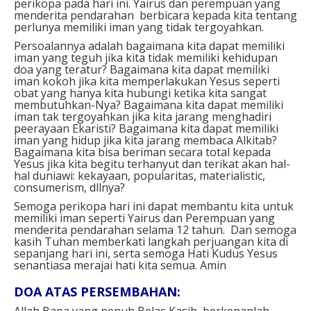
perikopa pada hari ini. Yairus dan perempuan yang
menderita pendarahan berbicara kepada kita tentang
perlunya memiliki iman yang tidak tergoyahkan.
Persoalannya adalah bagaimana kita dapat memiliki
iman yang teguh jika kita tidak memiliki kehidupan
doa yang teratur? Bagaimana kita dapat memiliki
iman kokoh jika kita memperlakukan Yesus seperti
obat yang hanya kita hubungi ketika kita sangat
membutuhkan-Nya? Bagaimana kita dapat memiliki
iman tak tergoyahkan jika kita jarang menghadiri
peerayaan Ekaristi? Bagaimana kita dapat memiliki
iman yang hidup jika kita jarang membaca Alkitab?
Bagaimana kita bisa beriman secara total kepada
Yesus jika kita begitu terhanyut dan terikat akan hal-
hal duniawi: kekayaan, popularitas, materialistic,
consumerism, dllnya?
Semoga perikopa hari ini dapat membantu kita untuk
memiliki iman seperti Yairus dan Perempuan yang
menderita pendarahan selama 12 tahun. Dan semoga
kasih Tuhan memberkati langkah perjuangan kita di
sepanjang hari ini, serta semoga Hati Kudus Yesus
senantiasa merajai hati kita semua. Amin
DOA ATAS PERSEMBAHAN:
Allah Bapa yang penuh Belas Kasih, berkenanlah