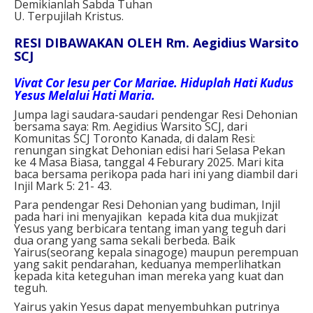
Demikianlah Sabda Tuhan
U. Terpujilah Kristus.
RESI DIBAWAKAN OLEH Rm. Aegidius Warsito
SCJ
Vivat Cor Iesu per Cor Mariae. Hiduplah Hati Kudus
Yesus Melalui Hati Maria.
Jumpa lagi saudara-saudari pendengar Resi Dehonian
bersama saya: Rm. Aegidius Warsito SCJ, dari
Komunitas SCJ Toronto Kanada, di dalam Resi:
renungan singkat Dehonian edisi hari Selasa Pekan
ke 4 Masa Biasa, tanggal 4 Feburary 2025. Mari kita
baca bersama perikopa pada hari ini yang diambil dari
Injil Mark 5: 21- 43.
Para pendengar Resi Dehonian yang budiman, Injil
pada hari ini menyajikan kepada kita dua mukjizat
Yesus yang berbicara tentang iman yang teguh dari
dua orang yang sama sekali berbeda. Baik
Yairus(seorang kepala sinagoge) maupun perempuan
yang sakit pendarahan, keduanya memperlihatkan
kepada kita keteguhan iman mereka yang kuat dan
teguh.
Yairus yakin Yesus dapat menyembuhkan putrinya