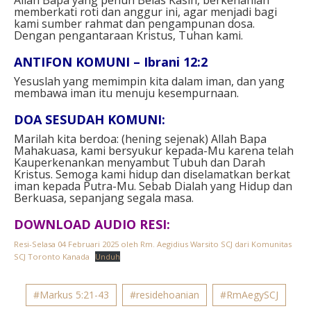
memberkati roti dan anggur ini, agar menjadi bagi
kami sumber rahmat dan pengampunan dosa.
Dengan pengantaraan Kristus, Tuhan kami.
ANTIFON KOMUNI – Ibrani 12:2
Yesuslah yang memimpin kita dalam iman, dan yang
membawa iman itu menuju kesempurnaan.
DOA SESUDAH KOMUNI:
Marilah kita berdoa: (hening sejenak) Allah Bapa
Mahakuasa, kami bersyukur kepada-Mu karena telah
Kauperkenankan menyambut Tubuh dan Darah
Kristus. Semoga kami hidup dan diselamatkan berkat
iman kepada Putra-Mu. Sebab Dialah yang Hidup dan
Berkuasa, sepanjang segala masa.
DOWNLOAD AUDIO RESI:
Resi-Selasa 04 Februari 2025 oleh Rm. Aegidius Warsito SCJ dari Komunitas
SCJ Toronto Kanada
Unduh
#Markus 5:21-43
#residehoanian
#RmAegySCJ