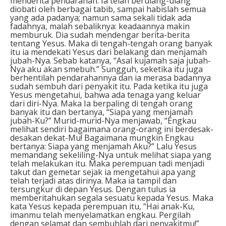
menderita pendarahan. Ia telah berulang-ulang
diobati oleh berbagai tabib, sampai habislah semua
yang ada padanya; namun sama sekali tidak ada
fadahnya, malah sebaliknya: keadaannya makin
memburuk. Dia sudah mendengar berita-berita
tentang Yesus. Maka di tengah-tengah orang banyak
itu ia mendekati Yesus dari belakang dan menjamah
jubah-Nya. Sebab katanya, “Asal kujamah saja jubah-
Nya aku akan smebuh.” Sungguh, seketika itu juga
berhentilah pendarahannya dan ia merasa badannya
sudah sembuh dari penyakit itu. Pada ketika itu juga
Yesus mengetahui, bahwa ada tenaga yang keluar
dari diri-Nya. Maka Ia berpaling di tengah orang
banyak itu dan bertanya, “Siapa yang menjamah
jubah-Ku?” Murid-murid-Nya menjawab, “Engkau
melihat sendiri bagaimana orang-orang ini berdesak-
desakan dekat-Mu! Bagaimana mungkin Engkau
bertanya: Siapa yang menjamah Aku?” Lalu Yesus
memandang sekeliling-Nya untuk melihat siapa yang
telah melakukan itu. Maka perempuan tadi menjadi
takut dan gemetar sejak ia mengetahui apa yang
telah terjadi atas dirinya. Maka ia tampil dan
tersungkur di depan Yesus. Dengan tulus ia
memberitahukan segala sesuatu kepada Yesus. Maka
kata Yesus kepada perempuan itu, “Hai anak-Ku,
imanmu telah menyelamatkan engkau. Pergilah
dengan selamat dan sembuhlah dari penyakitmu!”