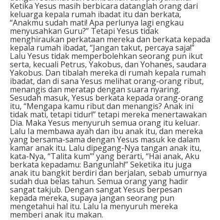
Ketika Yesus masih berbicara datanglah orang dari
keluarga kepala rumah ibadat itu dan berkata,
“Anakmu sudah mati! Apa perlunya lagi engkau
menyusahkan Guru?” Tetapi Yesus tidak
menghiraukan perkataan mereka dan berkata kepada
kepala rumah ibadat, “Jangan takut, percaya saja!”
Lalu Yesus tidak memperbolehkan seorang pun ikut
serta, kecuali Petrus, Yakobus, dan Yohanes, saudara
Yakobus. Dan tibalah mereka di rumah kepala rumah
ibadat, dan di sana Yesus melihat orang-orang ribut,
menangis dan meratap dengan suara nyaring.
Sesudah masuk, Yesus berkata kepada orang-orang
itu, “Mengapa kamu ribut dan menangis? Anak ini
tidak mati, tetapi tidur!” tetapi mereka menertawakan
Dia. Maka Yesus menyuruh semua orang itu keluar.
Lalu Ia membawa ayah dan ibu anak itu, dan mereka
yang bersama-sama dengan Yesus masuk ke dalam
kamar anak itu. Lalu dipegang-Nya tangan anak itu,
kata-Nya, “Talita kum”’ yang berarti, “Hai anak, Aku
berkata kepadamu: Bangunlah!” Seketika itu juga
anak itu bangkit berdiri dan berjalan, sebab umurnya
sudah dua belas tahun. Semua orang yang hadir
sangat takjub. Dengan sangat Yesus berpesan
kepada mereka, supaya jangan seorang pun
mengetahui hal itu. Lalu Ia menyuruh mereka
memberi anak itu makan.