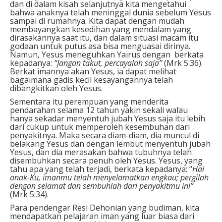
dan di dalam kisah selanjutnya kita mengetahui
bahwa anaknya telah meninggal dunia sebelum Yesus
sampai di rumahnya. Kita dapat dengan mudah
membayangkan kesedihan yang mendalam yang
dirasakannya saat itu, dan dalam situasi macam itu
godaan untuk putus asa bisa menguasai dirinya.
Namun, Yesus meneguhkan Yairus dengan berkata
kepadanya:
“Jangan takut, percayalah saja”
(Mrk 5:36).
Berkat imannya akan Yesus, ia dapat melihat
bagaimana gadis kecil kesayangannya telah
dibangkitkan oleh Yesus.
Sementara itu perempuan yang menderita
pendarahan selama 12 tahun yakin sekali walau
hanya sekadar menyentuh jubah Yesus saja itu lebih
dari cukup untuk memperoleh kesembuhan dari
penyakitnya. Maka secara diam-diam, dia muncul di
belakang Yesus dan dengan lembut menyentuh jubah
Yesus, dan dia merasakan bahwa tubuhnya telah
disembuhkan secara penuh oleh Yesus. Yesus, yang
tahu apa yang telah terjadi, berkata kepadanya: “
Hai
anak-Ku, imanmu telah menyelamatkan engkau; pergilah
dengan selamat dan sembuhlah dari penyakitmu ini”
(Mrk 5:34).
Para pendengar Resi Dehonian yang budiman, kita
mendapatkan pelajaran iman yang luar biasa dari