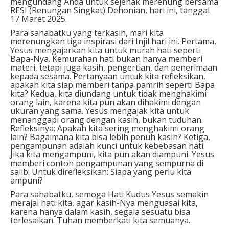
mengundang Anda untuk sejenak merenung bersama
RESI (Renungan Singkat) Dehonian, hari ini, tanggal
17 Maret 2025.
Para sahabatku yang terkasih, mari kita
merenungkan tiga inspirasi dari Injil hari ini. Pertama,
Yesus mengajarkan kita untuk murah hati seperti
Bapa-Nya. Kemurahan hati bukan hanya memberi
materi, tetapi juga kasih, pengertian, dan penerimaan
kepada sesama. Pertanyaan untuk kita refleksikan,
apakah kita siap memberi tanpa pamrih seperti Bapa
kita? Kedua, kita diundang untuk tidak menghakimi
orang lain, karena kita pun akan dihakimi dengan
ukuran yang sama. Yesus mengajak kita untuk
menanggapi orang dengan kasih, bukan tuduhan.
Refleksinya: Apakah kita sering menghakimi orang
lain? Bagaimana kita bisa lebih penuh kasih? Ketiga,
pengampunan adalah kunci untuk kebebasan hati.
Jika kita mengampuni, kita pun akan diampuni. Yesus
memberi contoh pengampunan yang sempurna di
salib. Untuk direfleksikan: Siapa yang perlu kita
ampuni?
Para sahabatku, semoga Hati Kudus Yesus semakin
merajai hati kita, agar kasih-Nya menguasai kita,
karena hanya dalam kasih, segala sesuatu bisa
terlesaikan. Tuhan memberkati kita semuanya.