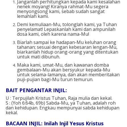
Janganlah perhitungkan kepada kami kesalahan
nenek moyang! Kiranya rahmat-Mu segera
menyongsong kami, sebab sudah sangat
lemahlah kami.
Demi kemuliaan-Mu, tolonglah kami, ya Tuhan
penyelamat! Lepaskanlah kami dan ampunilah
dosa kami, oleh karena nama-Mu!
Biarlah sampai ke hadapan-Mu keluhan orang
tahanan; sesuai dengan kebesaran lengan-Mu,
biarkanlah hidup orang-orang yang ditentukan
untuk mati dibunuh.
Maka kami, umat-Mu, dan kawanan domba
gembalaan-Mu akan bersyukur kepada-Mu
untuk selama-lamanya, dan akan memberitakan
puji-pujian bagi-Mu turun temurun.
BAIT PENGANTAR INJIL:
U : Terpujilah Kristus Tuhan, Raja mulia dan kekal.
S : (Yoh 6:64b, 69b) Sabda-Mu, ya Tuhan, adalah roh
dan kehidupan. Engkau mempunyai sabda kehidupan
kekal.
BACAAN INJIL: Inilah Injil Yesus Kristus