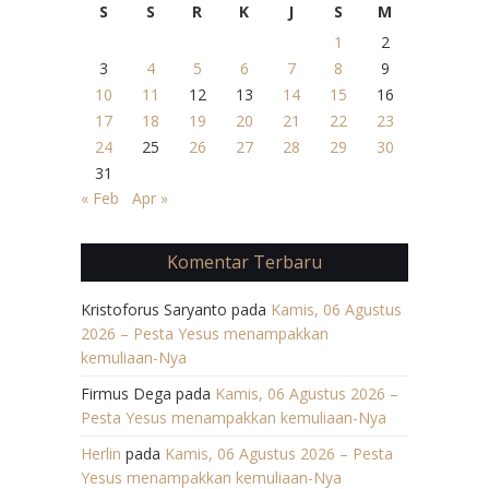
S
S
R
K
J
S
M
1
2
3
4
5
6
7
8
9
10
11
12
13
14
15
16
17
18
19
20
21
22
23
24
25
26
27
28
29
30
31
« Feb
Apr »
Komentar Terbaru
Kristoforus Saryanto
pada
Kamis, 06 Agustus
2026 – Pesta Yesus menampakkan
kemuliaan-Nya
Firmus Dega
pada
Kamis, 06 Agustus 2026 –
Pesta Yesus menampakkan kemuliaan-Nya
Herlin
pada
Kamis, 06 Agustus 2026 – Pesta
Yesus menampakkan kemuliaan-Nya