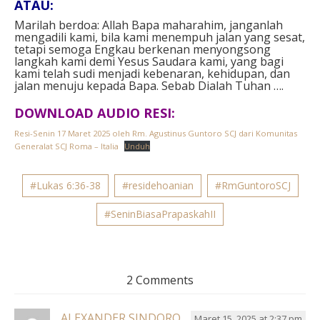
ATAU⁣:
Marilah berdoa: Allah Bapa maharahim, janganlah
mengadili kami, bila kami menempuh jalan yang sesat,
tetapi semoga Engkau berkenan menyongsong
langkah kami demi Yesus Saudara kami, yang bagi
kami telah sudi menjadi kebenaran, kehidupan, dan
jalan menuju kepada Bapa. Sebab Dialah Tuhan ….
DOWNLOAD AUDIO RESI:
Resi-Senin 17 Maret 2025 oleh Rm. Agustinus Guntoro SCJ dari Komunitas
Generalat SCJ Roma – Italia
Unduh
#Lukas 6:36-38
#residehoanian
#RmGuntoroSCJ
#SeninBiasaPrapaskahII
2 Comments
ALEXANDER SINDORO
Maret 15, 2025 at 2:37 pm