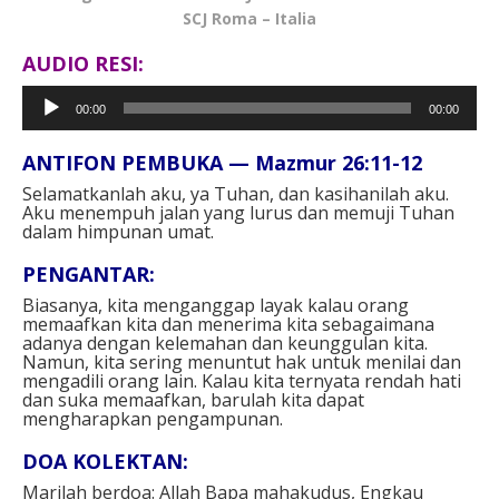
SCJ Roma – Italia
AUDIO RESI:
Pemutar
00:00
00:00
Audio
ANTIFON PEMBUKA — Mazmur 26:11-12⁣
Selamatkanlah aku, ya Tuhan, dan kasihanilah aku.
Aku menempuh jalan yang lurus dan memuji Tuhan
dalam himpunan umat.⁣
PENGANTAR⁣:
Biasanya, kita menganggap layak kalau orang
memaafkan kita dan menerima kita sebagaimana
adanya dengan kelemahan dan keunggulan kita.
Namun, kita sering menuntut hak untuk menilai dan
mengadili orang lain. Kalau kita ternyata rendah hati
dan suka memaafkan, barulah kita dapat
mengharapkan pengampunan.⁣
DOA KOLEKTAN⁣:
Marilah berdoa: Allah Bapa mahakudus, Engkau