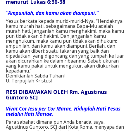
menurut Lukas 6:36-38
“Ampunilah, dan kamu akan diampuni.”
Yesus berkata kepada murid-murid-Nya, “Hendaknya
kamu murah hati, sebagaimana Bapa-Mu adalah
murah hati. Janganlah kamu menghakimi, maka kamu
pun tidak akan dihakimi. Dan janganlah kamu
menghukum, maka kamu pun tidak akan dihukum;
ampunilah, dan kamu akan diampuni. Berilah, dan
kamu akan diberi; suatu takaran yang baik dan
dipadatkan, yang digoncang dan yang tumpah ke luar
akan dicurahkan ke dalam ribaanmu. Sebab ukuran
yang kamu pakai untuk mengukur, akan diukurkan
kepadamu.”
Demikianlah Sabda Tuhan!
U. Terpujilah Kristus!
RESI DIBAWAKAN OLEH Rm. Agustinus
Guntoro SCJ
Vivat Cor Iesu per Cor Marae. Hiduplah Hati Yesus
melalui Hati Mariae.
Para sabahat dimana pun Anda berada, saya,
Agustinus Guntoro, SCJ dari Kota Roma, menyapa dan