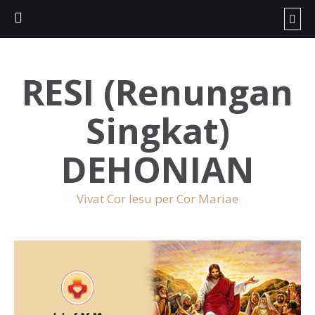
RESI (Renungan
Singkat)
DEHONIAN
Vivat Cor Iesu per Cor Mariae