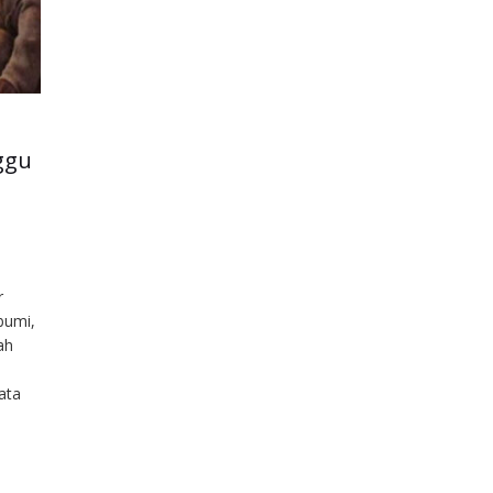
ggu
r
 bumi,
ah
ata
ikan
an
on