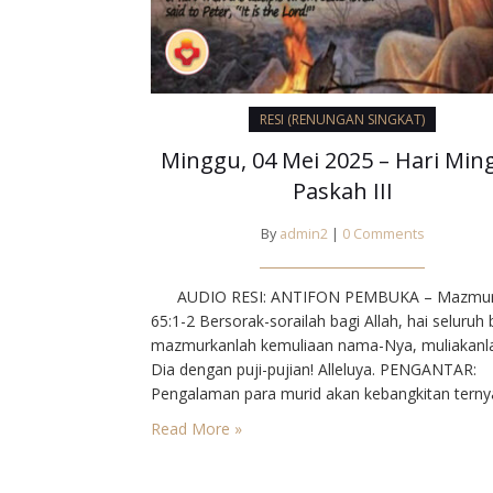
RESI (RENUNGAN SINGKAT)
Minggu, 04 Mei 2025 – Hari Min
Paskah III
By
admin2
|
0 Comments
AUDIO RESI: ANTIFON PEMBUKA – Mazmu
65:1-2 Bersorak-sorailah bagi Allah, hai seluruh
mazmurkanlah kemuliaan nama-Nya, muliakanl
Dia dengan puji-pujian! Alleluya. PENGANTAR:
Pengalaman para murid akan kebangkitan terny
membuat mereka tidak ragu lagi untuk member
Read More »
kesaksian. Tidak merasa takut untuk mengatak
akan Yesus yang sungguh bangkit. Kepada Sim
Petrus diberikan kepercayaan yang besar untuk