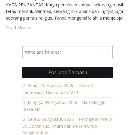
KATA PENGANTAR: Karya perintisan sampai sekarang masih
tetap menarik. Winfried, seorang misionaris dari Inggris juga
seorang perintis religius. Tanpa mengenal lelah ia menjelajai
seluruh jerman. Banyak orang suku Sakks yang bertobat.
Read More »
Didirikannya pula bermacam biara. Oleh Sri Paus Gregorius II ia
ditahbiskan…
Pos-pos Terbaru
Senin, 10 Agustus 2026 – Pesta St.
Laurensius, Diakon dan Martir
Minggu, 09 Agustus 2026 – Hari Minggu
Biasa XIX
Sabtu, 08 Agustus 2026 – Peringatan Wajib
St. Dominikus, Imam dan Pendiri Ordo
Pengkhotbah