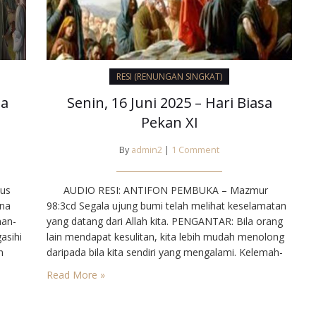
RESI (RENUNGAN SINGKAT)
sa
Senin, 16 Juni 2025 – Hari Biasa
Pekan XI
By
admin2
|
1 Comment
us
AUDIO RESI: ANTIFON PEMBUKA – Mazmur
ena
98:3cd Segala ujung bumi telah melihat keselamatan
nan-
yang datang dari Allah kita. PENGANTAR: Bila orang
asihi
lain mendapat kesulitan, kita lebih mudah menolong
n
daripada bila kita sendiri yang mengalami. Kelemah-
lembutan injili bukanlah tugas yang mudah. Dengan
Read More »
kejujurannya, Paulus melaksanakan: kesabaran,
kita
kemurnian pandangan, kebaikan hati, semangat
kesucian dan cinta kasih yang tulus. Namun,…