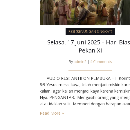
RESI (RENUNGAN SINGKAT)
Selasa, 17 Juni 2025 – Hari Bia
Pekan XI
By
admin2
|
4 Comments
AUDIO RESI: ANTIFON PEMBUKA – II Korint
8:9 Yesus meski kaya, telah menjadi miskin kar
kalian, agar kalian menjadi kaya karena kemiski
Nya. PENGANTAR: Mengasihi orang yang meng
kita tidaklah sulit. Memberi dengan harapan aka
menerima kembali belumlah cukup. Baik Paulus
Read More »
maupun Injil mengacu ke arah lain. Kita harus
memberi tanpa pamrih dan menghadapi musuh 
dengan belas…