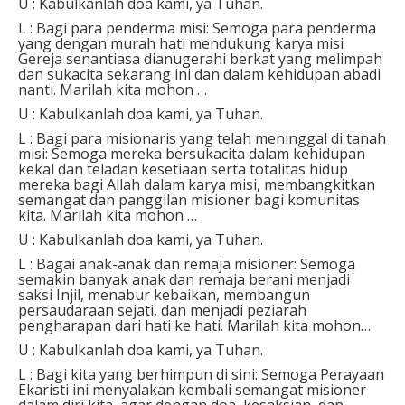
U : Kabulkanlah doa kami, ya Tuhan.
L : Bagi para penderma misi: Semoga para penderma
yang dengan murah hati mendukung karya misi
Gereja senantiasa dianugerahi berkat yang melimpah
dan sukacita sekarang ini dan dalam kehidupan abadi
nanti. Marilah kita mohon …
U : Kabulkanlah doa kami, ya Tuhan.
L : Bagi para misionaris yang telah meninggal di tanah
misi: Semoga mereka bersukacita dalam kehidupan
kekal dan teladan kesetiaan serta totalitas hidup
mereka bagi Allah dalam karya misi, membangkitkan
semangat dan panggilan misioner bagi komunitas
kita. Marilah kita mohon …
U : Kabulkanlah doa kami, ya Tuhan.
L : Bagai anak-anak dan remaja misioner: Semoga
semakin banyak anak dan remaja berani menjadi
saksi Injil, menabur kebaikan, membangun
persaudaraan sejati, dan menjadi peziarah
pengharapan dari hati ke hati. Marilah kita mohon…
U : Kabulkanlah doa kami, ya Tuhan.
L : Bagi kita yang berhimpun di sini: Semoga Perayaan
Ekaristi ini menyalakan kembali semangat misioner
dalam diri kita, agar dengan doa, kesaksian, dan