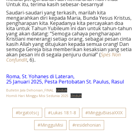
Untuk itu, terima kasih sebesar-besarnya!
Saudari-saudari yang terkasih, marilah kita
mengarahkan diri kepada Maria, Bunda Yesus Kristus,
pengharapan kita. Kepadanya kita percayakan doa
kita untuk Tahun Yubileum ini dan untuk tahun-tahun
yang akan datang: “Semoga cahaya pengharapan
Kristiani menerangi setiap orang, sebagai pesan cinta
kasih Allah yang ditujukan kepada semua orang! Dan
semoga Gereja bisa memberikan kesaksian yang setia
akan pesan ini di segala penjuru dunia!” (
Spes Non
Confundit
, 6)..
Roma, St. Yohanes di Lateran,
25 Januari 2025, Pesta Pertobatan St. Paulus, Rasul
Bulletin Jala Dehonian_FINAL
Unduh
Homili Hari Minggu Misi Sedunia 2025
Unduh
#brgatotscj
#Lukas 18:1-8
#MingguBiasaXXIX
#MingguMisi
#residehonian