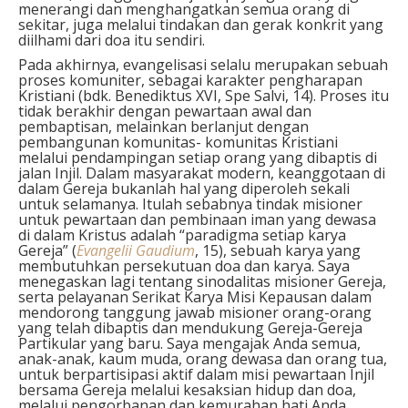
menerangi dan menghangatkan semua orang di
sekitar, juga melalui tindakan dan gerak konkrit yang
diilhami dari doa itu sendiri.
Pada akhirnya, evangelisasi selalu merupakan sebuah
proses komuniter, sebagai karakter pengharapan
Kristiani (bdk. Benediktus XVI, Spe Salvi, 14). Proses itu
tidak berakhir dengan pewartaan awal dan
pembaptisan, melainkan berlanjut dengan
pembangunan komunitas- komunitas Kristiani
melalui pendampingan setiap orang yang dibaptis di
jalan Injil. Dalam masyarakat modern, keanggotaan di
dalam Gereja bukanlah hal yang diperoleh sekali
untuk selamanya. Itulah sebabnya tindak misioner
untuk pewartaan dan pembinaan iman yang dewasa
di dalam Kristus adalah “paradigma setiap karya
Gereja” (
Evangelii Gaudium
, 15), sebuah karya yang
membutuhkan persekutuan doa dan karya. Saya
menegaskan lagi tentang sinodalitas misioner Gereja,
serta pelayanan Serikat Karya Misi Kepausan dalam
mendorong tanggung jawab misioner orang-orang
yang telah dibaptis dan mendukung Gereja-Gereja
Partikular yang baru. Saya mengajak Anda semua,
anak-anak, kaum muda, orang dewasa dan orang tua,
untuk berpartisipasi aktif dalam misi pewartaan Injil
bersama Gereja melalui kesaksian hidup dan doa,
melalui pengorbanan dan kemurahan hati Anda.