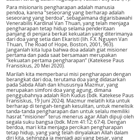
Para misionaris pengharapan adalah manusia
pendoa, karena “seseorang yang berharap adalah
seseorang yang berdoa”, sebagaimana digarisbawahi
Venerabilis Kardinal Van Thuan, yang telah menjaga
pengharapan tetap hidup selama penderitaan
panjang di penjara berkat kekuatan yang diterimanya
dari doa yang setia dan Ekaristi (lih. F.X. Nguyen Van
Thuan, The Road of Hope, Boston, 2001, 963).
Janganlah kita lupa bahwa doa adalah giat misioner
pertama dan pada saat bersamaan merupakan
“kekuatan pertama pengharapan” (Katekese Paus
Fransiskus, 20 Mei 2020).
Marilah kita memperbarui misi pengharapan dengan
berangkat dari doa, terutama doa yang didasarkan
pada Sabda Allah dan khususnya Mazmur, yang
merupakan simfoni doa yang agung, dimana
penggubahnya adalah Roh Kudus (bdk. Katekese Paus
Fransiskus, 19 Juni 2024). Mazmur melatih kita untuk
berharap di tengah-tengah kesulitan, untuk menelisik
tanda-tanda pengharapan dan untuk selalu memiliki
hasrat “misioner” terus menerus agar Allah dipuji oleh
segala suku bangsa (bdk. Mzm 41:12; 67:4). Dengan
berdoa, mari kita menjaga percikan pengharapan
tetap hidup, yang yang telah dinyalakan Allah dalam
diri kita, sehingga ia menjadi api yang besar, yang