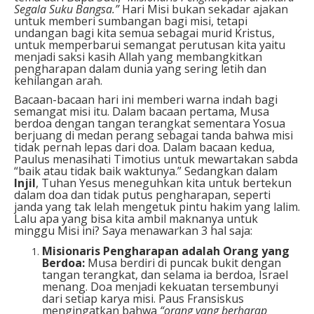
Segala Suku Bangsa.”
Hari Misi bukan sekadar ajakan
untuk memberi sumbangan bagi misi, tetapi
undangan bagi kita semua sebagai murid Kristus,
untuk memperbarui semangat perutusan kita yaitu
menjadi saksi kasih Allah yang membangkitkan
pengharapan dalam dunia yang sering letih dan
kehilangan arah.
Bacaan-bacaan hari ini memberi warna indah bagi
semangat misi itu. Dalam bacaan pertama, Musa
berdoa dengan tangan terangkat sementara Yosua
berjuang di medan perang sebagai tanda bahwa misi
tidak pernah lepas dari doa. Dalam bacaan kedua,
Paulus menasihati Timotius untuk mewartakan sabda
“baik atau tidak baik waktunya.” Sedangkan dalam
Injil
, Tuhan Yesus meneguhkan kita untuk bertekun
dalam doa dan tidak putus pengharapan, seperti
janda yang tak lelah mengetuk pintu hakim yang lalim.
Lalu apa yang bisa kita ambil maknanya untuk
minggu Misi ini? Saya menawarkan 3 hal saja:
Misionaris Pengharapan adalah Orang yang
Berdoa:
Musa berdiri di puncak bukit dengan
tangan terangkat, dan selama ia berdoa, Israel
menang. Doa menjadi kekuatan tersembunyi
dari setiap karya misi. Paus Fransiskus
mengingatkan bahwa
“orang yang berharap