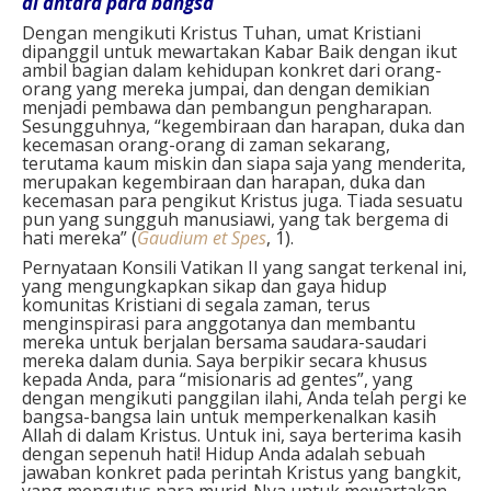
di antara para bangsa
Dengan mengikuti Kristus Tuhan, umat Kristiani
dipanggil untuk mewartakan Kabar Baik dengan ikut
ambil bagian dalam kehidupan konkret dari orang-
orang yang mereka jumpai, dan dengan demikian
menjadi pembawa dan pembangun pengharapan.
Sesungguhnya, “kegembiraan dan harapan, duka dan
kecemasan orang-orang di zaman sekarang,
terutama kaum miskin dan siapa saja yang menderita,
merupakan kegembiraan dan harapan, duka dan
kecemasan para pengikut Kristus juga. Tiada sesuatu
pun yang sungguh manusiawi, yang tak bergema di
hati mereka” (
Gaudium et Spes
, 1).
Pernyataan Konsili Vatikan II yang sangat terkenal ini,
yang mengungkapkan sikap dan gaya hidup
komunitas Kristiani di segala zaman, terus
menginspirasi para anggotanya dan membantu
mereka untuk berjalan bersama saudara-saudari
mereka dalam dunia. Saya berpikir secara khusus
kepada Anda, para “misionaris ad gentes”, yang
dengan mengikuti panggilan ilahi, Anda telah pergi ke
bangsa-bangsa lain untuk memperkenalkan kasih
Allah di dalam Kristus. Untuk ini, saya berterima kasih
dengan sepenuh hati! Hidup Anda adalah sebuah
jawaban konkret pada perintah Kristus yang bangkit,
yang mengutus para murid-Nya untuk mewartakan