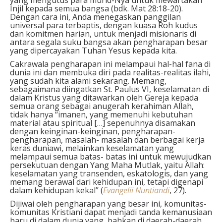
Injil kepada semua bangsa (bdk. Mat 28:18-20).
Dengan cara ini, Anda menegaskan panggilan
universal para terbaptis, dengan kuasa Roh kudus
dan komitmen harian, untuk menjadi misionaris di
antara segala suku bangsa akan pengharapan besar
yang dipercayakan Tuhan Yesus kepada kita.
Cakrawala pengharapan ini melampaui hal-hal fana di
dunia ini dan membuka diri pada realitas-realitas ilahi,
yang sudah kita alami sekarang. Memang,
sebagaimana diingatkan St. Paulus VI, keselamatan di
dalam Kristus yang ditawarkan oleh Gereja kepada
semua orang sebagai anugerah kerahiman Allah,
tidak hanya “imanen, yang memenuhi kebutuhan
material atau spiritual […] sepenuhnya disamakan
dengan keinginan-keinginan, pengharapan-
pengharapan, masalah- masalah dan berbagai kerja
keras duniawi, melainkan keselamatan yang
melampaui semua batas- batas ini untuk mewujudkan
persekutuan dengan Yang Maha Mutlak, yaitu Allah:
keselamatan yang transenden, eskatologis, dan yang
memang berawal dari kehidupan ini, tetapi digenapi
dalam kehidupan kekal” (
Evangelii Nuntiandi
, 27).
Dijiwai oleh pengharapan yang besar ini, komunitas-
komunitas Kristiani dapat menjadi tanda kemanusiaan
baru di dalam dunia yang, bahkan di daerah-daerah