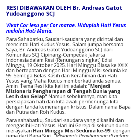
RESI DIBAWAKAN OLEH Br. Andreas Gatot
Yudoanggono SCJ
Vivat Cor Iesu per Cor marae. Hiduplah Hati Yesus
melalui Hati Maria.
Para Sahabatku, Saudari-saudara yang dicintai dan
mencintai Hati Kudus Yesus.. Salam jumpa bersama
Saya, Br. Andreas Gatot Yudoanggono SCJ dari
Komunitas SCJ Cipinang-Cempedak Jakarta
Indonesia.dalam Resi (Renungan singkat) Edisi
Minggu, 19 Oktober 2025. Hari Minggu Biasa ke XXIX
dan bertepatan dengan Hari Minggu Misi sedunia ke
99. Semoga Belas Kasih dan Kerahiman dari Hati
Yesus yang Maha Kudus memberkati anda semua.
Amin. Tema Resi kita kali ini adalah:
“Menjadi
Misionaris Pengharapan di Tengah Dunia yang
Letih dan Gelap”
Namun sebelumnya, mari kita
persiapakan hati dan kita awali permenunga kita
dengan tanda kemenangan kristus. Dalam nama Bapa
dan Putra dan Roh Kudus..
Para sahabatku, Saudari-saudara yang dikasihi dan
mengasihi Hati Yesus. Hari ini Gereja di seluruh dunia
merayakan
Hari Minggu Misi Sedunia ke-99
, dengan
tema dari Bapa Suci,
“Misionaris Pengharapan di antara