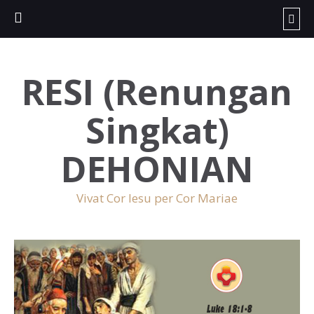
RESI (Renungan
Singkat)
DEHONIAN
Vivat Cor Iesu per Cor Mariae