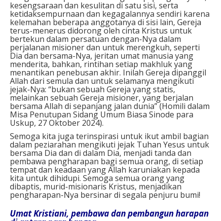
kesengsaraan dan kesulitan di satu sisi, serta
ketidaksempurnaan dan kegagalannya sendiri karena
kelemahan beberapa anggotanya di sisi lain, Gereja
terus-menerus didorong oleh cinta Kristus untuk
bertekun dalam persatuan dengan-Nya dalam
perjalanan misioner dan untuk merengkuh, seperti
Dia dan bersama-Nya, jeritan umat manusia yang
menderita, bahkan, rintihan setiap makhluk yang
menantikan penebusan akhir. Inilah Gereja dipanggil
Allah dari semula dan untuk selamanya mengikuti
jejak-Nya: “bukan sebuah Gereja yang statis,
melainkan sebuah Gereja misioner, yang berjalan
bersama Allah di sepanjang jalan dunia” (Homili dalam
Misa Penutupan Sidang Umum Biasa Sinode para
Uskup, 27 Oktober 2024).
Semoga kita juga terinspirasi untuk ikut ambil bagian
dalam peziarahan mengikuti jejak Tuhan Yesus untuk
bersama Dia dan di dalam Dia, menjadi tanda dan
pembawa pengharapan bagi semua orang, di setiap
tempat dan keadaan yang Allah karuniakan kepada
kita untuk dihidupi. Semoga semua orang yang
dibaptis, murid-misionaris Kristus, menjadikan
pengharapan-Nya bersinar di segala penjuru bumi!
Umat Kristiani, pembawa dan pembangun harapan