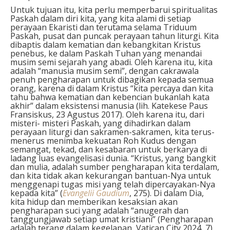
Untuk tujuan itu, kita perlu memperbarui spiritualitas
Paskah dalam diri kita, yang kita alami di setiap
perayaan Ekaristi dan terutama selama Triduum
Paskah, pusat dan puncak perayaan tahun liturgi. Kita
dibaptis dalam kematian dan kebangkitan Kristus
penebus, ke dalam Paskah Tuhan yang menandai
musim semi sejarah yang abadi. Oleh karena itu, kita
adalah “manusia musim semi”, dengan cakrawala
penuh pengharapan untuk dibagikan kepada semua
orang, karena di dalam Kristus “kita percaya dan kita
tahu bahwa kematian dan kebencian bukanlah kata
akhir” dalam eksistensi manusia (lih. Katekese Paus
Fransiskus, 23 Agustus 2017). Oleh karena itu, dari
misteri- misteri Paskah, yang dihadirkan dalam
perayaan liturgi dan sakramen-sakramen, kita terus-
menerus menimba kekuatan Roh Kudus dengan
semangat, tekad, dan kesabaran untuk berkarya di
ladang luas evangelisasi dunia. “Kristus, yang bangkit
dan mulia, adalah sumber pengharapan kita terdalam,
dan kita tidak akan kekurangan bantuan-Nya untuk
menggenapi tugas misi yang telah dipercayakan-Nya
kepada kita” (
Evangelii Gaudium
, 275). Di dalam Dia,
kita hidup dan memberikan kesaksian akan
pengharapan suci yang adalah “anugerah dan
tanggungjawab setiap umat kristiani” (Pengharapan
adalah terang dalam kegelapan, Vatican City 2024, 7).