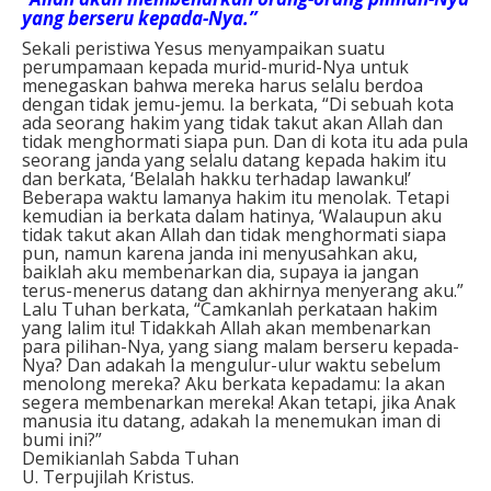
yang berseru kepada-Nya.”
Sekali peristiwa Yesus menyampaikan suatu
perumpamaan kepada murid-murid-Nya untuk
menegaskan bahwa mereka harus selalu berdoa
dengan tidak jemu-jemu. Ia berkata, “Di sebuah kota
ada seorang hakim yang tidak takut akan Allah dan
tidak menghormati siapa pun. Dan di kota itu ada pula
seorang janda yang selalu datang kepada hakim itu
dan berkata, ‘Belalah hakku terhadap lawanku!’
Beberapa waktu lamanya hakim itu menolak. Tetapi
kemudian ia berkata dalam hatinya, ‘Walaupun aku
tidak takut akan Allah dan tidak menghormati siapa
pun, namun karena janda ini menyusahkan aku,
baiklah aku membenarkan dia, supaya ia jangan
terus-menerus datang dan akhirnya menyerang aku.”
Lalu Tuhan berkata, “Camkanlah perkataan hakim
yang lalim itu! Tidakkah Allah akan membenarkan
para pilihan-Nya, yang siang malam berseru kepada-
Nya? Dan adakah Ia mengulur-ulur waktu sebelum
menolong mereka? Aku berkata kepadamu: Ia akan
segera membenarkan mereka! Akan tetapi, jika Anak
manusia itu datang, adakah Ia menemukan iman di
bumi ini?”
Demikianlah Sabda Tuhan
U. Terpujilah Kristus.