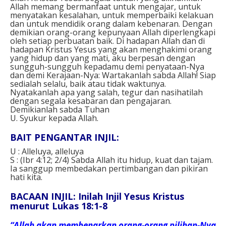
Allah memang bermanfaat untuk mengajar, untuk
menyatakan kesalahan, untuk memperbaiki kelakuan
dan untuk mendidik orang dalam kebenaran. Dengan
demikian orang-orang kepunyaan Allah diperlengkapi
oleh setiap perbuatan baik. Di hadapan Allah dan di
hadapan Kristus Yesus yang akan menghakimi orang
yang hidup dan yang mati, aku berpesan dengan
sungguh-sungguh kepadamu demi penyataan-Nya
dan demi Kerajaan-Nya: Wartakanlah sabda Allah! Siap
sedialah selalu, baik atau tidak waktunya.
Nyatakanlah apa yang salah, tegur dan nasihatilah
dengan segala kesabaran dan pengajaran.
Demikianlah sabda Tuhan
U. Syukur kepada Allah.
BAIT PENGANTAR INJIL:
U : Alleluya, alleluya
S : (Ibr 4:12; 2/4) Sabda Allah itu hidup, kuat dan tajam.
Ia sanggup membedakan pertimbangan dan pikiran
hati kita.
BACAAN INJIL: Inilah Injil Yesus Kristus
menurut Lukas 18:1-8
“Allah akan membenarkan orang-orang pilihan-Nya