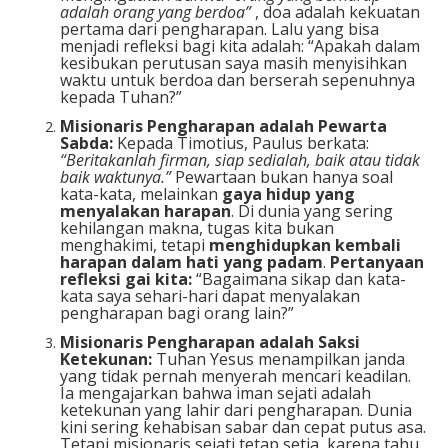
adalah orang yang berdoa”
, doa adalah kekuatan
pertama dari pengharapan. Lalu yang bisa
menjadi refleksi bagi kita adalah: “Apakah dalam
kesibukan perutusan saya masih menyisihkan
waktu untuk berdoa dan berserah sepenuhnya
kepada Tuhan?”
Misionaris Pengharapan adalah Pewarta
Sabda:
Kepada Timotius, Paulus berkata:
“Beritakanlah firman, siap sedialah, baik atau tidak
baik waktunya.”
Pewartaan bukan hanya soal
kata-kata, melainkan
gaya hidup yang
menyalakan harapan
. Di dunia yang sering
kehilangan makna, tugas kita bukan
menghakimi, tetapi
menghidupkan kembali
harapan dalam hati yang padam
.
Pertanyaan
refleksi gai kita:
“Bagaimana sikap dan kata-
kata saya sehari-hari dapat menyalakan
pengharapan bagi orang lain?”
Misionaris Pengharapan adalah Saksi
Ketekunan:
Tuhan Yesus menampilkan janda
yang tidak pernah menyerah mencari keadilan.
Ia mengajarkan bahwa iman sejati adalah
ketekunan yang lahir dari pengharapan. Dunia
kini sering kehabisan sabar dan cepat putus asa.
Tetapi misionaris sejati tetap setia, karena tahu