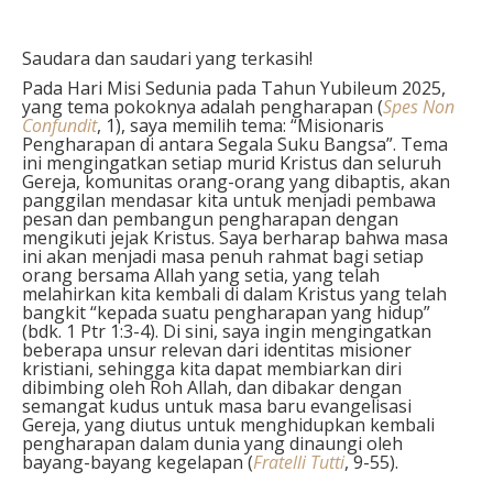
Saudara dan saudari yang terkasih!
Pada Hari Misi Sedunia pada Tahun Yubileum 2025,
yang tema pokoknya adalah pengharapan (
Spes Non
Confundit
, 1), saya memilih tema: “Misionaris
Pengharapan di antara Segala Suku Bangsa”. Tema
ini mengingatkan setiap murid Kristus dan seluruh
Gereja, komunitas orang-orang yang dibaptis, akan
panggilan mendasar kita untuk menjadi pembawa
pesan dan pembangun pengharapan dengan
mengikuti jejak Kristus. Saya berharap bahwa masa
ini akan menjadi masa penuh rahmat bagi setiap
orang bersama Allah yang setia, yang telah
melahirkan kita kembali di dalam Kristus yang telah
bangkit “kepada suatu pengharapan yang hidup”
(bdk. 1 Ptr 1:3-4). Di sini, saya ingin mengingatkan
beberapa unsur relevan dari identitas misioner
kristiani, sehingga kita dapat membiarkan diri
dibimbing oleh Roh Allah, dan dibakar dengan
semangat kudus untuk masa baru evangelisasi
Gereja, yang diutus untuk menghidupkan kembali
pengharapan dalam dunia yang dinaungi oleh
bayang-bayang kegelapan (
Fratelli Tutti
, 9-55).