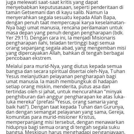
juga melewati saat-saat kritis yang dapat
menyebabkan keputusasaan, seperti penderitaan di
taman Getsemani dan di kayu salib. Namun Ia
menyerahkan segala sesuatu kepada Allah Bapa,
dengan penuh taat mempercayai karya keselamatan-
Nya bagi umat manusia, rencana perdamaian untuk
masa depan yang penuh dengan pengharapan (bdk.
Yer 29:11). Dengan cara ini, Ia menjadi Misionaris
pengharapan ilahi, teladan tertinggi bagi semua
orang sepanjang segala abad, yang mengemban misi
yang dipercayakan Allah, bahkan di tengah berbagai
pencobaan ekstrem.
Melalui para murid-Nya, yang diutus kepada semua
bangsa dan secara spiritual disertai oleh-Nya, Tuhan
Yesus melanjutkan pelayanan pengharapan bagi
umat manusia. Ia masih membungkuk di hadapan
setiap orang miskin, menderita, putus asa dan
tertindas oleh si jahat, untuk mencurahkan “minyak
penghiburan dan anggur pengharapan ke atas luka-
luka mereka” (prefasi “Yesus, orang samaria yang
baik hati”). Dengan taat kepada Tuhan dan Gurunya,
dan dengan semangat pelayanan yang sama, Gereja,
komunitas para murid-misioner Kristus,
memperpanjang misi tersebut, dengan menawarkan
hidupnya bagi semua orang di tengah segala suku
bangsa. Meskipun harus menghadapi penganiayaan,