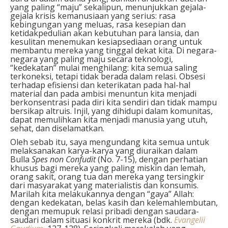
yang paling “maju” sekalipun, menunjukkan gejala-
gejala krisis kemanusiaan yang serius: rasa
kebingungan yang meluas, rasa kesepian dan
ketidakpedulian akan kebutuhan para lansia, dan
kesulitan menemukan kesiapsediaan orang untuk
membantu mereka yang tinggal dekat kita. Di negara-
negara yang paling maju secara teknologi,
“kedekatan” mulai menghilang: kita semua saling
terkoneksi, tetapi tidak berada dalam relasi. Obsesi
terhadap efisiensi dan keterikatan pada hal-hal
material dan pada ambisi menuntun kita menjadi
berkonsentrasi pada diri kita sendiri dan tidak mampu
bersikap altruis. Injil, yang dihidupi dalam komunitas,
dapat memulihkan kita menjadi manusia yang utuh,
sehat, dan diselamatkan.
Oleh sebab itu, saya mengundang kita semua untuk
melaksanakan karya-karya yang diuraikan dalam
Bulla
Spes non Confudit
(No. 7-15), dengan perhatian
khusus bagi mereka yang paling miskin dan lemah,
orang sakit, orang tua dan mereka yang tersingkir
dari masyarakat yang materialistis dan konsumis.
Marilah kita melakukannya dengan “gaya” Allah:
dengan kedekatan, belas kasih dan kelemahlembutan,
dengan memupuk relasi pribadi dengan saudara-
saudari dalam situasi konkrit mereka (bdk.
Evangelii