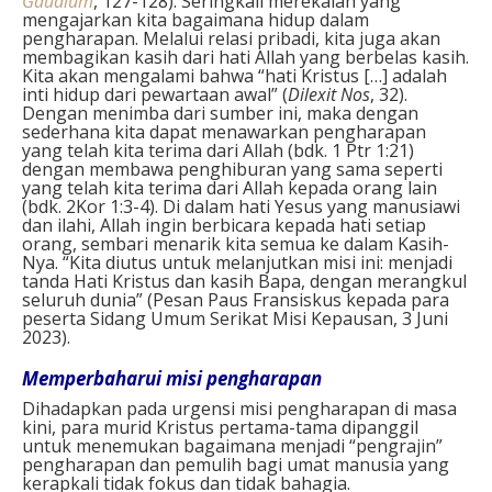
Gaudium
, 127-128). Seringkali merekalah yang
mengajarkan kita bagaimana hidup dalam
pengharapan. Melalui relasi pribadi, kita juga akan
membagikan kasih dari hati Allah yang berbelas kasih.
Kita akan mengalami bahwa “hati Kristus […] adalah
inti hidup dari pewartaan awal” (
Dilexit Nos
, 32).
Dengan menimba dari sumber ini, maka dengan
sederhana kita dapat menawarkan pengharapan
yang telah kita terima dari Allah (bdk. 1 Ptr 1:21)
dengan membawa penghiburan yang sama seperti
yang telah kita terima dari Allah kepada orang lain
(bdk. 2Kor 1:3-4). Di dalam hati Yesus yang manusiawi
dan ilahi, Allah ingin berbicara kepada hati setiap
orang, sembari menarik kita semua ke dalam Kasih-
Nya. “Kita diutus untuk melanjutkan misi ini: menjadi
tanda Hati Kristus dan kasih Bapa, dengan merangkul
seluruh dunia” (Pesan Paus Fransiskus kepada para
peserta Sidang Umum Serikat Misi Kepausan, 3 Juni
2023).
Memperbaharui misi pengharapan
Dihadapkan pada urgensi misi pengharapan di masa
kini, para murid Kristus pertama-tama dipanggil
untuk menemukan bagaimana menjadi “pengrajin”
pengharapan dan pemulih bagi umat manusia yang
kerapkali tidak fokus dan tidak bahagia.