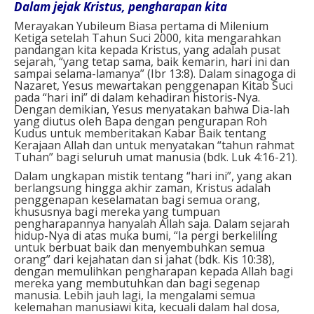
Dalam jejak Kristus, pengharapan kita
Merayakan Yubileum Biasa pertama di Milenium
Ketiga setelah Tahun Suci 2000, kita mengarahkan
pandangan kita kepada Kristus, yang adalah pusat
sejarah, “yang tetap sama, baik kemarin, hari ini dan
sampai selama-lamanya” (Ibr 13:8). Dalam sinagoga di
Nazaret, Yesus mewartakan penggenapan Kitab Suci
pada “hari ini” di dalam kehadiran historis-Nya.
Dengan demikian, Yesus menyatakan bahwa Dia-lah
yang diutus oleh Bapa dengan pengurapan Roh
Kudus untuk memberitakan Kabar Baik tentang
Kerajaan Allah dan untuk menyatakan “tahun rahmat
Tuhan” bagi seluruh umat manusia (bdk. Luk 4:16-21).
Dalam ungkapan mistik tentang “hari ini”, yang akan
berlangsung hingga akhir zaman, Kristus adalah
penggenapan keselamatan bagi semua orang,
khususnya bagi mereka yang tumpuan
pengharapannya hanyalah Allah saja. Dalam sejarah
hidup-Nya di atas muka bumi, “Ia pergi berkeliling
untuk berbuat baik dan menyembuhkan semua
orang” dari kejahatan dan si jahat (bdk. Kis 10:38),
dengan memulihkan pengharapan kepada Allah bagi
mereka yang membutuhkan dan bagi segenap
manusia. Lebih jauh lagi, Ia mengalami semua
kelemahan manusiawi kita, kecuali dalam hal dosa,