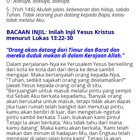
U :
Alleluya, alleluya, alleluya.
S : (Yoh 14:6)
Akulah jalan, kebenaran dan hidup, sabda
Tuhan. Tidak seorang pun datang kepada Bapa, kalau
tidak melalui Aku.
BACAAN INJIL: Inilah Injil Yesus Kristus
menurut Lukas 13:22-30
“Orang akan datang dari Timur dan Barat dan
mereka duduk makan di dalam Kerajaan Allah.”
Dalam perjalanan-Nya ke Yerusalem Yesus berkeliling
dari kota ke kota dan dari desa ke desa sambil
mengajar. Maka bertanyalah orang kepada-Nya,
“Tuhan, sedikit sajakah orang yang diselamatkan?”
Jawab Yesus kepada orang-orang di situ,
“Berjuanglah untuk masuk melalui pintu yang sempit
itu! Sebab Aku berkata kepadamu, ‘Banyak orang
akan berusaha untuk masuk, tetapi tidak akan dapat.
Jika tuan rumah telah bangkit dan menutup pintu,
kamu akan berdiri di luar, dan mengetuk-ngetuk
pintu sambil berkata: Tuan, bukakan kami pintu!
Tetapi Ia akan berkata, ‘Aku tidak tahu dari mana
kamu datang’. Maka kamu akan berkata, ‘Kami telah
makan dan minum di hadapan-Mu, dan Engkau telah
mengajar di jalan-jalan kota kami’. Tetapi Ia akan