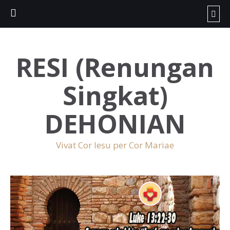
RESI (Renungan
Singkat)
DEHONIAN
Vivat Cor Iesu per Cor Mariae