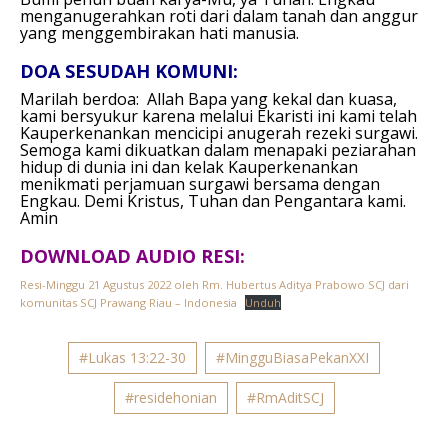
menganugerahkan roti dari dalam tanah dan anggur
yang menggembirakan hati manusia.
DOA SESUDAH KOMUNI:
Marilah berdoa:
Allah Bapa yang kekal dan kuasa,
kami bersyukur karena melalui Ekaristi ini kami telah
Kauperkenankan mencicipi anugerah rezeki surgawi.
Semoga kami dikuatkan dalam menapaki peziarahan
hidup di dunia ini dan kelak Kauperkenankan
menikmati perjamuan surgawi bersama dengan
Engkau.
Demi Kristus, Tuhan dan Pengantara kami.
Amin
DOWNLOAD AUDIO RESI:
Resi-Minggu 21 Agustus 2022 oleh Rm. Hubertus Aditya Prabowo SCJ dari
komunitas SCJ Prawang Riau – Indonesia
Unduh
#Lukas 13:22-30
#MingguBiasaPekanXXI
#residehonian
#RmAditSCJ