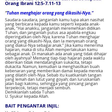
Orang Ibrani 12:5-7.11-13
“
Tuhan menghajar orang yang dikasihi-Nya.”
Saudara-saudara, janganlah kamu lupa akan nasihat
yang berbicara kepada kamu seperti kepada anak-
anak, “Hai anakku, janganlah meremehkan didikan
Tuhan, dan janganlah putus asa apabila engkau
diperingatkan oleh-Nya; karena Tuhan menghajar
orang yang dikasihi-Nya, dan Ia menyesah orang
yang diakui-Nya sebagai anak.” Jika kamu menerima
hajaran, maka di situ Allah memperlakukan kamu
sebagai anak. Di manakah ada anak yang tidak dihajar
oleh ayahnya? Memang tiap-tiap hajaran pada waktu
diberikan tidak mendatangkan sukacita, tetapi
dukacita. Namun, kemudian ia menghasilkan buah
kebenaran yang memberikan damai kepada mereka
yang dilatih oleh-Nya. Sebab itu kuatkanlah tangan
yang lemah dan lutut yang goyah; dan luruskanlah
jalan bagi kakimu, sehingga yang pincang jangan
terpelecok, tetapi menjadi sembuh.
Demikianlah sabda Tuhan
U. Syukur kepada Allah.
BAIT PENGANTAR INJIL: