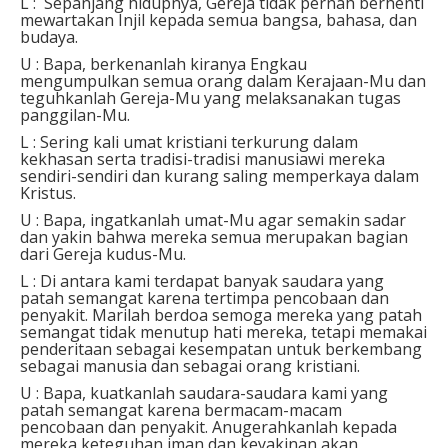
L : Sepanjang hidupnya, Gereja tidak pernah berhenti
mewartakan Injil kepada semua bangsa, bahasa, dan
budaya.
U : Bapa, berkenanlah kiranya Engkau
mengumpulkan semua orang dalam Kerajaan-Mu dan
teguhkanlah Gereja-Mu yang melaksanakan tugas
panggilan-Mu.
L : Sering kali umat kristiani terkurung dalam
kekhasan serta tradisi-tradisi manusiawi mereka
sendiri-sendiri dan kurang saling memperkaya dalam
Kristus.
U : Bapa, ingatkanlah umat-Mu agar semakin sadar
dan yakin bahwa mereka semua merupakan bagian
dari Gereja kudus-Mu.
L : Di antara kami terdapat banyak saudara yang
patah semangat karena tertimpa pencobaan dan
penyakit. Marilah berdoa semoga mereka yang patah
semangat tidak menutup hati mereka, tetapi memakai
penderitaan sebagai kesempatan untuk berkembang
sebagai manusia dan sebagai orang kristiani.
U : Bapa, kuatkanlah saudara-saudara kami yang
patah semangat karena bermacam-macam
pencobaan dan penyakit. Anugerahkanlah kepada
mereka keteguhan iman dan keyakinan akan