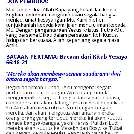
DOA PEMBUKA:
Marilah berdoa:
Allah Bapa yang kekal dan kuasa,
Engkau berkenan mengumpulkan segala bangsa
menjadi umat kesayangan-Mu.
Kami mohon
tunjukkanlah kepada kami jalan menuju iman kepada-
Mu. Dengan pengantaraan Yesus Kristus, Putra-Mu,
yang bersama Dikau dalam persatuan Roh Kudus,
hidup dan berkuasa, Allah, sepanjang segala masa
Amin.
BACAAN PERTAMA: Bacaan dari Kitab Yesaya
66:18-21
“Mereka akan membawa semua saudaramu dari
antara segala bangsa.”
Beginilah firman Tuhan, “Aku mengenal segala
perbuatan dan rancangan. Aku datang untuk
mengumpulkan segala bangsa dari semua bahasa,
dan mereka itu akan datang serta melihat kemuliaan-
Ku. Aku akan menaruh tanda di tengah-tengah
mereka, dan akan mengutus dari antara mereka
orang-orang yang terluput; mereka ini akan Kuutus
kepada bangsa-bangsa, yakni Tarsis, Pul dan Lud;
mereka akan Kuutus ke Mesekh dan Rosy, ke Tubai
dan Yawan, ke pulau-pulau yang jauh, yang belum