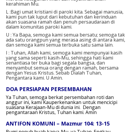
kerahiman Mu.
L :Bagi umat kristiani di paroki kita. Sebagai manusia,
kami pun tak luput dari kebutuhan dan kerinduan
akan suasana ramah dan penuh persaudaraan di
dalam komunitas paroki kami.
U : Ya Bapa, semoga kami semua bersatu; semoga tak
ada satu orangpun yang merasa asing di antara kami,
dan semoga kami semua terbuka satu sama lain.
I : Tuhan, Allah kami, semoga kami mempunyai kasih
yang sama seperti kasih-Mu, sehingga hati kami
senantiasa ter buka bagi segala bangsa, dan
menyambut semua orang dengan ramah, bersama
dengan Yesus Kristus. Sebab Dialah Tuhan,
Pengantara kami. U Amin.
DOA PERSIAPAN PERSEMBAHAN
Ya Tuhan, semoga berkat persembahan roti dan
anggur ini,
kami Kauperkenankan untuk mencicipi
suasana Kerajaan-Mu di dunia ini.
Dengan
pengantaraan Kristus, Tuhan kami.
Amin
ANTIFON KOMUNI – Mazmur 104: 13-15
Bumi penuh buah karya-Mu, ya Tuhan. Engkau