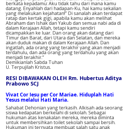
berkata kepadamu: Aku tidak tahu dari mana kamu
datang. Enyahlah dari hadapan-Ku, hai kamu sekalian
yang melakukan kejahatan!” Di sanalah akan terdapat
ratap dan kertak gigi, apabila kamu akan melihat
Abraham dan Ishak dan Yakub dan semua nabi ada di
dalam Kerajaan Allah, tetapi kamu sendiri
dicampakkan ke luar. Dan orang akan datang dari
Timur dan Barat, dari Utara dan Selatan, dan mereka
akan duduk makan di dalam Kerajaan Allah. Dan
ingatlah, ada orang yang terakhir yang akan menjadi
terdahulu, dan ada orang yang terdahulu yang akan
menjadi terakhir.”
Demikianlah Sabda Tuhan
U. Terpujilah Kristus.
RESI DIBAWAKAN OLEH Rm. Hubertus Aditya
Prabowo SCJ
Vivat Cor Iesu per Cor Mariae. Hiduplah Hati
Yesus melalui Hati Maria.
Sahabat Dehonian yang terkasih. Alkisah ada seorang
siswa kedapatan berkelahi di sekolah. Sebagai
hukuman atas kenakalan mereka, mereka diminta
untuk membersihkan toilet sekolah sampai bersih.
Hukuman ini ternyata membuat salah satu anak