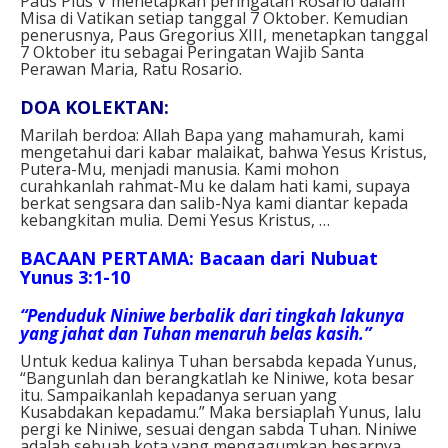
Paus Pius V menetapkan peringatan Rosario dalam
Misa di Vatikan setiap tanggal 7 Oktober. Kemudian
penerusnya, Paus Gregorius XIII, menetapkan tanggal
7 Oktober itu sebagai Peringatan Wajib Santa
Perawan Maria, Ratu Rosario.
DOA KOLEKTAN:
Marilah berdoa: Allah Bapa yang mahamurah, kami
mengetahui dari kabar malaikat, bahwa Yesus Kristus,
Putera-Mu, menjadi manusia. Kami mohon
curahkanlah rahmat-Mu ke dalam hati kami, supaya
berkat sengsara dan salib-Nya kami diantar kepada
kebangkitan mulia. Demi Yesus Kristus, …
BACAAN PERTAMA: Bacaan dari Nubuat
Yunus 3:1-10
“Penduduk Niniwe berbalik dari tingkah lakunya
yang jahat dan Tuhan menaruh belas kasih.”
Untuk kedua kalinya Tuhan bersabda kepada Yunus,
“Bangunlah dan berangkatlah ke Niniwe, kota besar
itu. Sampaikanlah kepadanya seruan yang
Kusabdakan kepadamu.” Maka bersiaplah Yunus, lalu
pergi ke Niniwe, sesuai dengan sabda Tuhan. Niniwe
adalah sebuah kota yang mengagumkan besarnya,