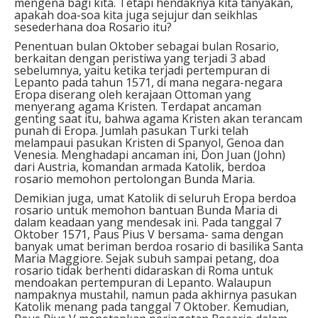
mengena bagi kita. Tetapi hendaknya kita tanyakan,
apakah doa-soa kita juga sejujur dan seikhlas
sesederhana doa Rosario itu?
Penentuan bulan Oktober sebagai bulan Rosario,
berkaitan dengan peristiwa yang terjadi 3 abad
sebelumnya, yaitu ketika terjadi pertempuran di
Lepanto pada tahun 1571, di mana negara-negara
Eropa diserang oleh kerajaan Ottoman yang
menyerang agama Kristen. Terdapat ancaman
genting saat itu, bahwa agama Kristen akan terancam
punah di Eropa. Jumlah pasukan Turki telah
melampaui pasukan Kristen di Spanyol, Genoa dan
Venesia. Menghadapi ancaman ini, Don Juan (John)
dari Austria, komandan armada Katolik, berdoa
rosario memohon pertolongan Bunda Maria.
Demikian juga, umat Katolik di seluruh Eropa berdoa
rosario untuk memohon bantuan Bunda Maria di
dalam keadaan yang mendesak ini. Pada tanggal 7
Oktober 1571, Paus Pius V bersama- sama dengan
banyak umat beriman berdoa rosario di basilika Santa
Maria Maggiore. Sejak subuh sampai petang, doa
rosario tidak berhenti didaraskan di Roma untuk
mendoakan pertempuran di Lepanto. Walaupun
nampaknya mustahil, namun pada akhirnya pasukan
Katolik menang pada tanggal 7 Oktober. Kemudian,