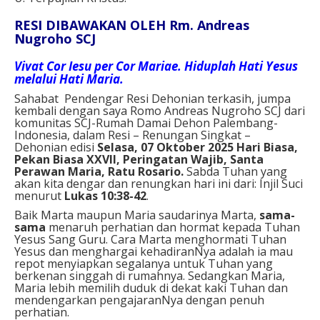
RESI DIBAWAKAN OLEH Rm. Andreas
Nugroho SCJ
Vivat Cor Iesu per Cor Mariae. Hiduplah Hati Yesus
melalui Hati Maria.
Sahabat Pendengar Resi Dehonian terkasih, jumpa
kembali dengan saya Romo Andreas Nugroho SCJ dari
komunitas SCJ-Rumah Damai Dehon Palembang-
Indonesia, dalam Resi – Renungan Singkat –
Dehonian edisi
Selasa
,
07 Oktober 2025
Hari
Biasa,
Pekan Biasa XXVII, Peringatan Wajib, Santa
Perawan Maria, Ratu Rosario
.
Sabda Tuhan yang
akan kita dengar dan renungkan hari ini dari: Injil Suci
menurut
Lukas 10:38-42
.
Baik Marta maupun Maria saudarinya Marta,
sama-
sama
menaruh perhatian dan hormat kepada Tuhan
Yesus Sang Guru. Cara Marta menghormati Tuhan
Yesus dan menghargai kehadiranNya adalah ia mau
repot menyiapkan segalanya untuk Tuhan yang
berkenan singgah di rumahnya. Sedangkan Maria,
Maria lebih memilih duduk di dekat kaki Tuhan dan
mendengarkan pengajaranNya dengan penuh
perhatian.