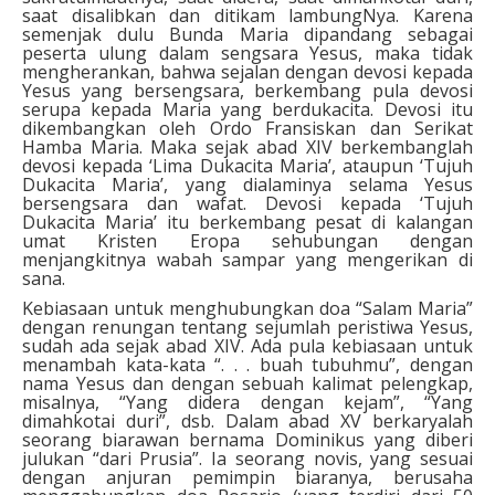
saat disalibkan dan ditikam lambungNya. Karena
semenjak dulu Bunda Maria dipandang sebagai
peserta ulung dalam sengsara Yesus, maka tidak
mengherankan, bahwa sejalan dengan devosi kepada
Yesus yang bersengsara, berkembang pula devosi
serupa kepada Maria yang berdukacita. Devosi itu
dikembangkan oleh Ordo Fransiskan dan Serikat
Hamba Maria. Maka sejak abad XIV berkembanglah
devosi kepada ‘Lima Dukacita Maria’, ataupun ‘Tujuh
Dukacita Maria’, yang dialaminya selama Yesus
bersengsara dan wafat. Devosi kepada ‘Tujuh
Dukacita Maria’ itu berkembang pesat di kalangan
umat Kristen Eropa sehubungan dengan
menjangkitnya wabah sampar yang mengerikan di
sana.
Kebiasaan untuk menghubungkan doa “Salam Maria”
dengan renungan tentang sejumlah peristiwa Yesus,
sudah ada sejak abad XIV. Ada pula kebiasaan untuk
menambah kata-kata “. . . buah tubuhmu”, dengan
nama Yesus dan dengan sebuah kalimat pelengkap,
misalnya, “Yang didera dengan kejam”, “Yang
dimahkotai duri”, dsb. Dalam abad XV berkaryalah
seorang biarawan bernama Dominikus yang diberi
julukan “dari Prusia”. Ia seorang novis, yang sesuai
dengan anjuran pemimpin biaranya, berusaha