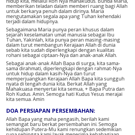
hidup kita, melalui Roh Nya mahakudus. Bunda Maria,
memberikan teladan dalam memberi ruang bagi Allah
untuk berkarya penuh dalam dirinya. Maria
mengutamakan segala apa yang Tuhan kehendaki
terjadi dalam hidupnya.
Sebagaimana Maria punya peran khusus dalam
sejarah keselamatan umat manusia sebagai Ibu
Tuhan, Yakinlah, kita punya peran masing-masing
dalam turut membangun Kerajaan Allah di dunia
sebab kita sudah diperlengkapi dengan kualitas
rohani sebagai ciptaan-Nya dan anak-anak Allah.
Sebagai anak-anak Allah Bapa di surga, kita sama-
sama dirahmati, diperlengkapi dengan rahmat-Nya
untuk hidup dalam kasih-Nya dan turut
memperjuangkan Kerajaan Allah Bapa kita sungguh
nyata di tengah dunia kita. Berkat Allah yang
Mahakuasa menyertai kita semua, + Bapa Putra dan
Roh Kudus. Amin. Semoga hati Kudus Yesus merajai
kita semua. Amin
DOA PERSIAPAN PERSEMBAHAN:
Allah Bapa yang maha pengasih, berilah kami
semangat baru berkat persembahan ini. Semoga
kehidupan Putera-Mu kami renungkan sedemikian
rupa sehingga kami layak menerima kebahagiaan