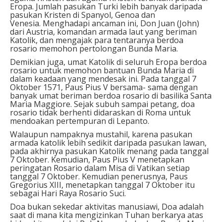
Eropa. Jumlah pasukan Turki lebih banyak daripada
pasukan Kristen di Spanyol, Genoa dan
Venesia. Menghadapi ancaman ini, Don Juan (John)
dari Austria, komandan armada laut yang beriman
Katolik, dan mengajak para tentaranya berdoa
rosario memohon pertolongan Bunda Maria.
Demikian juga, umat Katolik di seluruh Eropa berdoa
rosario untuk memohon bantuan Bunda Maria di
dalam keadaan yang mendesak ini. Pada tanggal 7
Oktober 1571, Paus Pius V bersama- sama dengan
banyak umat beriman berdoa rosario di basilika Santa
Maria Maggiore. Sejak subuh sampai petang, doa
rosario tidak berhenti didaraskan di Roma untuk
mendoakan pertempuran di Lepanto.
Walaupun nampaknya mustahil, karena pasukan
armada katolik lebih sedikit daripada pasukan lawan,
pada akhirnya pasukan Katolik menang pada tanggal
7 Oktober. Kemudian, Paus Pius V menetapkan
peringatan Rosario dalam Misa di Vatikan setiap
tanggal 7 Oktober. Kemudian penerusnya, Paus
Gregorius XIII, menetapkan tanggal 7 Oktober itu
sebagai Hari Raya Rosario Suci.
Doa bukan sekedar aktivitas manusiawi, Doa adalah
saat di mana kita mengizinkan Tuhan berkarya atas