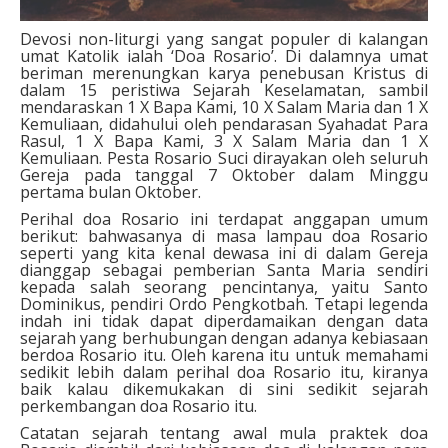
Devosi non-liturgi yang sangat populer di kalangan
umat Katolik ialah ‘Doa Rosario’. Di dalamnya umat
beriman merenungkan karya penebusan Kristus di
dalam 15 peristiwa Sejarah Keselamatan, sambil
mendaraskan 1 X Bapa Kami, 10 X Salam Maria dan 1 X
Kemuliaan, didahului oleh pendarasan Syahadat Para
Rasul, 1 X Bapa Kami, 3 X Salam Maria dan 1 X
Kemuliaan. Pesta Rosario Suci dirayakan oleh seluruh
Gereja pada tanggal 7 Oktober dalam Minggu
pertama bulan Oktober.
Perihal doa Rosario ini terdapat anggapan umum
berikut: bahwasanya di masa lampau doa Rosario
seperti yang kita kenal dewasa ini di dalam Gereja
dianggap sebagai pemberian Santa Maria sendiri
kepada salah seorang pencintanya, yaitu Santo
Dominikus, pendiri Ordo Pengkotbah. Tetapi legenda
indah ini tidak dapat diperdamaikan dengan data
sejarah yang berhubungan dengan adanya kebiasaan
berdoa Rosario itu. Oleh karena itu untuk memahami
sedikit lebih dalam perihal doa Rosario itu, kiranya
baik kalau dikemukakan di sini sedikit sejarah
perkembangan doa Rosario itu.
Catatan sejarah tentang awal mula praktek doa