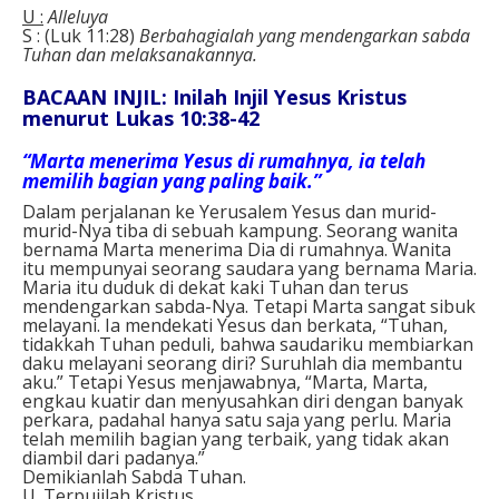
U :
Alleluya
S : (Luk 11:28)
Berbahagialah yang mendengarkan sabda
Tuhan dan melaksanakannya.
BACAAN INJIL: Inilah Injil Yesus Kristus
menurut Lukas 10:38-42
“Marta menerima Yesus di rumahnya, ia telah
memilih bagian yang paling baik.”
Dalam perjalanan ke Yerusalem Yesus dan murid-
murid-Nya tiba di sebuah kampung. Seorang wanita
bernama Marta menerima Dia di rumahnya. Wanita
itu mempunyai seorang saudara yang bernama Maria.
Maria itu duduk di dekat kaki Tuhan dan terus
mendengarkan sabda-Nya. Tetapi Marta sangat sibuk
melayani. Ia mendekati Yesus dan berkata, “Tuhan,
tidakkah Tuhan peduli, bahwa saudariku membiarkan
daku melayani seorang diri? Suruhlah dia membantu
aku.” Tetapi Yesus menjawabnya, “Marta, Marta,
engkau kuatir dan menyusahkan diri dengan banyak
perkara, padahal hanya satu saja yang perlu. Maria
telah memilih bagian yang terbaik, yang tidak akan
diambil dari padanya.”
Demikianlah Sabda Tuhan.
U. Terpujilah Kristus.