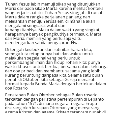
Tuhan Yesus lebih memuji sikap yang ditunjukkan
Maria daripada sikap Marta karena melihat konteks
yang terjadi saat itu. Tuhan Yesus singgah di rumah
Marta dalam rangka perjalanan panjang nan
melelahkan menuju Yerusalem, di mana Ia akan
mengalami sengsara, wafat dan
kebangkitanNya. Maka dalam waktu yang singkat,
harapannya banyak pengikutNya termasuk, Marta
dan Maria, memilih yang perlu saja yaitu
mendengarkan sabda pengajaran-Nya.
Di tengah kesibukan dan rutinitas harian kita,
semoga kita tetap punya hati dan waktu untuk
melakukan segala hal yang perlu untuk
perkembangan iman dan hidup rohani kita: punya
waktu khusus untuk berdoa, bersama dalam keluarga
dan doa pribadi dan membantu sesama yang lebih
kurang beruntung daripada kita. Selama satu bulan
penuh di Oktober, kita sebagai Gereja menaruh
hormat kepada Bunda Maria dengan bertekun dalam
doa Rosario.
Penetapan Bulan Oktober sebagai Bulan rosario
terkaitan dengan peristiwa pertempuran di Lepanto
pada tahun 1571, di mana negara- negara Eropa
diserang oleh kerajaan Ottoman yang menyerang
agama Kristen dan agama Kristen terancam punah di