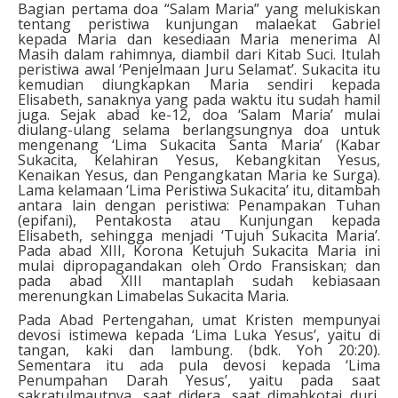
Bagian pertama doa “Salam Maria” yang melukiskan
tentang peristiwa kunjungan malaekat Gabriel
kepada Maria dan kesediaan Maria menerima Al
Masih dalam rahimnya, diambil dari Kitab Suci. Itulah
peristiwa awal ‘Penjelmaan Juru Selamat’. Sukacita itu
kemudian diungkapkan Maria sendiri kepada
Elisabeth, sanaknya yang pada waktu itu sudah hamil
juga. Sejak abad ke-12, doa ‘Salam Maria’ mulai
diulang-ulang selama berlangsungnya doa untuk
mengenang ‘Lima Sukacita Santa Maria’ (Kabar
Sukacita, Kelahiran Yesus, Kebangkitan Yesus,
Kenaikan Yesus, dan Pengangkatan Maria ke Surga).
Lama kelamaan ‘Lima Peristiwa Sukacita’ itu, ditambah
antara lain dengan peristiwa: Penampakan Tuhan
(epifani), Pentakosta atau Kunjungan kepada
Elisabeth, sehingga menjadi ‘Tujuh Sukacita Maria’.
Pada abad XIII, Korona Ketujuh Sukacita Maria ini
mulai dipropagandakan oleh Ordo Fransiskan; dan
pada abad XIII mantaplah sudah kebiasaan
merenungkan Limabelas Sukacita Maria.
Pada Abad Pertengahan, umat Kristen mempunyai
devosi istimewa kepada ‘Lima Luka Yesus’, yaitu di
tangan, kaki dan lambung. (bdk. Yoh 20:20).
Sementara itu ada pula devosi kepada ‘Lima
Penumpahan Darah Yesus’, yaitu pada saat
sakratulmautnya, saat didera, saat dimahkotai duri,