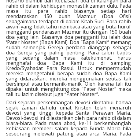
Rosario diambil dari kebiasaan doa di kalangan para
rahib di dalam kehidupan monastik zaman dulu. Pada
masa itu para rahib biasanya setiap hari
mendaraskan 150 buah Mazmur (Doa Ofisi)
sebagaimana terdapat di dalam Kitab Suci. Para rahib
awam yang tidak tahu membaca atau yang buta huruf
mengganti pendarasan Mazmur itu dengan 150 buah
doa yang lain. Biasanya doa pengganti itu ialah doa
‘Pater Noster’ (Bapa Kami). Doa “Bapa Kami” memang
sudah semenjak Gereja perdana dianggap sebagai
doa Gereja yang paling penting. Para calon baptis
yang sedang dalam masa katekumenat, harus
menghafal doa Bapa Kami itu di samping
Kredo/Syahadat Para Rasul. Untuk mempermudah
mereka mengetahui berapa sudah doa Bapa Kami
yang didaraskan, mereka menggunakan seutas tali
bersimpul atau bermanik-manik. Oleh karena tali itu
dipakai untuk menghitung doa “Pater Noster” maka
tali itu lazim disebut juga “Pater Noster”.
Dari sejarah perkembangan devosi diketahui bahwa
sejak zaman dahulu umat Kristen telah menaruh
devosi yang tinggi kepada Santa Perawan Maria.
Devosi-devosi ini dilestarikan oleh para rahib di dalam
biara-biara. Pada masa abad, ke-11 berkembanglah
kebiasaan memberi salam kepada Bunda Maria bila
seseorang melewati patung atau arca Maria. Pada