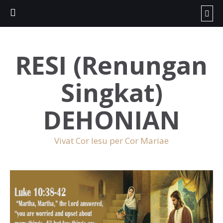
RESI (Renungan
Singkat)
DEHONIAN
Vivat Cor Iesu per Cor Mariae