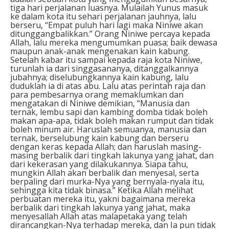
tiga hari perjalanan luasnya. Mulailah Yunus masuk
ke dalam kota itu sehari perjalanan jauhnya, lalu
berseru, “Empat puluh hari lagi maka Niniwe akan
ditunggangbalikkan.” Orang Niniwe percaya kepada
Allah, lalu mereka mengumumkan puasa; baik dewasa
maupun anak-anak mengenakan kain kabung.
Setelah kabar itu sampai kepada raja kota Niniwe,
turunlah ia dari singgasananya, ditanggalkannya
jubahnya; diselubungkannya kain kabung, lalu
duduklah ia di atas abu. Lalu atas perintah raja dan
para pembesarnya orang memaklumkan dan
mengatakan di Niniwe demikian, “Manusia dan
ternak, lembu sapi dan kambing domba tidak boleh
makan apa-apa, tidak boleh makan rumput dan tidak
boleh minum air. Haruslah semuanya, manusia dan
ternak, berselubung kain kabung dan berseru
dengan keras kepada Allah; dan haruslah masing-
masing berbalik dari tingkah lakunya yang jahat, dan
dari kekerasan yang dilakukannya. Siapa tahu,
mungkin Allah akan berbalik dan menyesal, serta
berpaling dari murka-Nya yang bernyala-nyala itu,
sehingga kita tidak binasa.” Ketika Allah melihat
perbuatan mereka itu, yakni bagaimana mereka
berbalik dari tingkah lakunya yang jahat, maka
menyesallah Allah atas malapetaka yang telah
dirancangkan-Nya terhadap mereka, dan Ia pun tidak