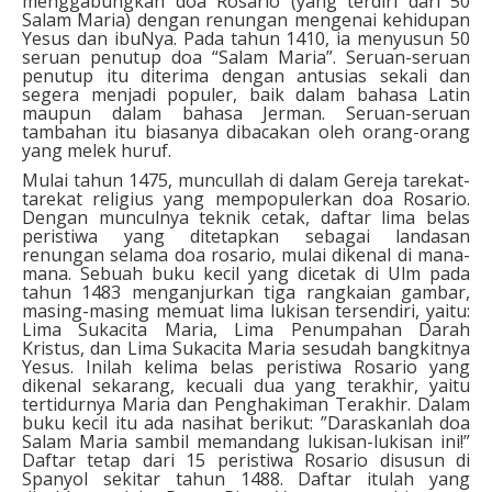
menggabungkan doa Rosario (yang terdiri dari 50
Salam Maria) dengan renungan mengenai kehidupan
Yesus dan ibuNya. Pada tahun 1410, ia menyusun 50
seruan penutup doa “Salam Maria”. Seruan-seruan
penutup itu diterima dengan antusias sekali dan
segera menjadi populer, baik dalam bahasa Latin
maupun dalam bahasa Jerman. Seruan-seruan
tambahan itu biasanya dibacakan oleh orang-orang
yang melek huruf.
Mulai tahun 1475, muncullah di dalam Gereja tarekat-
tarekat religius yang mempopulerkan doa Rosario.
Dengan munculnya teknik cetak, daftar lima belas
peristiwa yang ditetapkan sebagai landasan
renungan selama doa rosario, mulai dikenal di mana-
mana. Sebuah buku kecil yang dicetak di Ulm pada
tahun 1483 menganjurkan tiga rangkaian gambar,
masing-masing memuat lima lukisan tersendiri, yaitu:
Lima Sukacita Maria, Lima Penumpahan Darah
Kristus, dan Lima Sukacita Maria sesudah bangkitnya
Yesus. Inilah kelima belas peristiwa Rosario yang
dikenal sekarang, kecuali dua yang terakhir, yaitu
tertidurnya Maria dan Penghakiman Terakhir. Dalam
buku kecil itu ada nasihat berikut: ”Daraskanlah doa
Salam Maria sambil memandang lukisan-lukisan ini!”
Daftar tetap dari 15 peristiwa Rosario disusun di
Spanyol sekitar tahun 1488. Daftar itulah yang