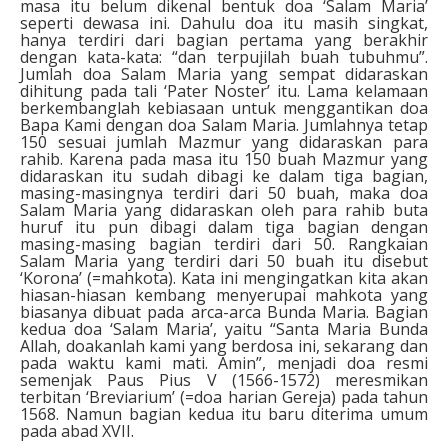
masa itu belum dikenal bentuk doa ‘Salam Maria’
seperti dewasa ini. Dahulu doa itu masih singkat,
hanya terdiri dari bagian pertama yang berakhir
dengan kata-kata: “dan terpujilah buah tubuhmu”.
Jumlah doa Salam Maria yang sempat didaraskan
dihitung pada tali ‘Pater Noster’ itu. Lama kelamaan
berkembanglah kebiasaan untuk menggantikan doa
Bapa Kami dengan doa Salam Maria. Jumlahnya tetap
150 sesuai jumlah Mazmur yang didaraskan para
rahib. Karena pada masa itu 150 buah Mazmur yang
didaraskan itu sudah dibagi ke dalam tiga bagian,
masing-masingnya terdiri dari 50 buah, maka doa
Salam Maria yang didaraskan oleh para rahib buta
huruf itu pun dibagi dalam tiga bagian dengan
masing-masing bagian terdiri dari 50. Rangkaian
Salam Maria yang terdiri dari 50 buah itu disebut
‘Korona’ (=mahkota). Kata ini mengingatkan kita akan
hiasan-hiasan kembang menyerupai mahkota yang
biasanya dibuat pada arca-arca Bunda Maria. Bagian
kedua doa ‘Salam Maria’, yaitu “Santa Maria Bunda
Allah, doakanlah kami yang berdosa ini, sekarang dan
pada waktu kami mati. Amin”, menjadi doa resmi
semenjak Paus Pius V (1566-1572) meresmikan
terbitan ‘Breviarium’ (=doa harian Gereja) pada tahun
1568. Namun bagian kedua itu baru diterima umum
pada abad XVII.