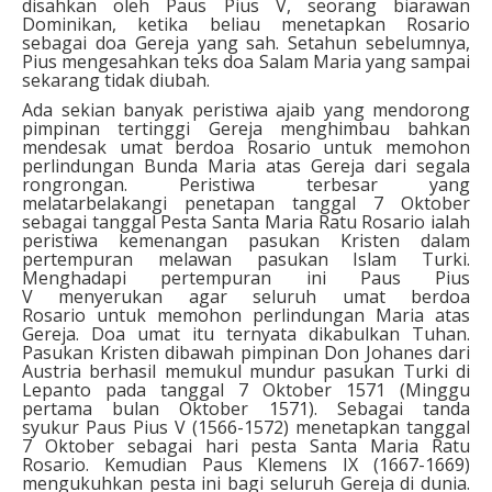
disahkan oleh Paus Pius V, seorang biarawan
Dominikan, ketika beliau menetapkan Rosario
sebagai doa Gereja yang sah. Setahun sebelumnya,
Pius mengesahkan teks doa Salam Maria yang sampai
sekarang tidak diubah.
Ada sekian banyak peristiwa ajaib yang mendorong
pimpinan tertinggi Gereja menghimbau bahkan
mendesak umat berdoa Rosario untuk memohon
perlindungan Bunda Maria atas Gereja dari segala
rongrongan. Peristiwa terbesar yang
melatarbelakangi penetapan tanggal 7 Oktober
sebagai tanggal Pesta Santa Maria Ratu Rosario ialah
peristiwa kemenangan pasukan Kristen dalam
pertempuran melawan pasukan Islam Turki.
Menghadapi pertempuran ini Paus Pius
V menyerukan agar seluruh umat berdoa
Rosario untuk memohon perlindungan Maria atas
Gereja. Doa umat itu ternyata dikabulkan Tuhan.
Pasukan Kristen dibawah pimpinan Don Johanes dari
Austria berhasil memukul mundur pasukan Turki di
Lepanto pada tanggal 7 Oktober 1571 (Minggu
pertama bulan Oktober 1571). Sebagai tanda
syukur Paus Pius V (1566-1572) menetapkan tanggal
7 Oktober sebagai hari pesta Santa Maria Ratu
Rosario. Kemudian Paus Klemens IX (1667-1669)
mengukuhkan pesta ini bagi seluruh Gereja di dunia.