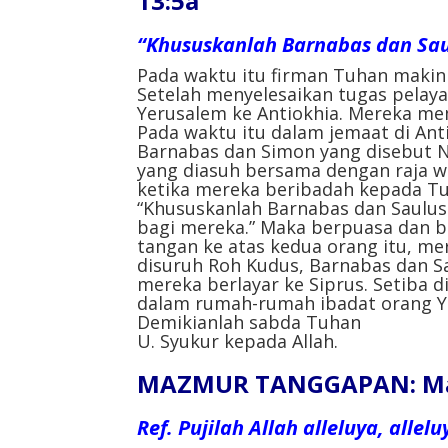
13:5a
“Khususkanlah Barnabas dan Sau
Pada waktu itu firman Tuhan makin
Setelah menyelesaikan tugas pelay
Yerusalem ke Antiokhia. Mereka me
Pada waktu itu dalam jemaat di Ant
Barnabas dan Simon yang disebut N
yang diasuh bersama dengan raja wi
ketika mereka beribadah kepada Tu
“Khususkanlah Barnabas dan Saulus
bagi mereka.” Maka berpuasa dan b
tangan ke atas kedua orang itu, m
disuruh Roh Kudus, Barnabas dan Sa
mereka berlayar ke Siprus. Setiba 
dalam rumah-rumah ibadat orang Y
Demikianlah sabda Tuhan
U. Syukur kepada Allah.
MAZMUR TANGGAPAN: Mazm
Ref. Pujilah Allah alleluya, allelu