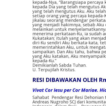
kepada-Nya, “Barangsiapa percaya k
kepada Dia yang telah mengutus Aku
yang telah mengutus Aku. Aku telah
setiap orang yang percaya kepada-K
jikalau seorang mendengar perkata
yang menjadi hakimnya, sebab Aku
melainkan untuk menyelamatkannya
menerima perkataan-Ku, ia sudah ad
Kukatakan; itulah yang akan menja
diri-Ku sendiri Aku berkata-kata, t
memerintahkan Aku, untuk mengata
sampaikan. Dan Aku tahu, bahwa per
yang Aku katakan, Aku menyampaik
kepada-Ku.”
Demikianlah Sabda Tuhan.
U. Terpujilah Kristus.
RESI DIBAWAKAN OLEH Rm
Vivat Cor Iesu per Cor Mariae. H
Sahabat Pendengar Resi Dehonian 
Andreas Nugroho SCJ dari komunit