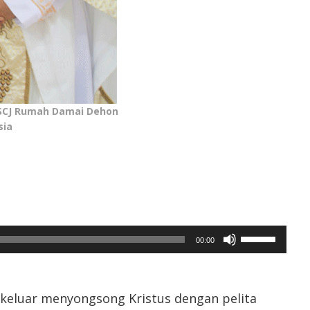
 SCJ Rumah Damai Dehon
sia
Gunakan
00:00
Anak
Panah
Atas/Bawah
untuk
 keluar menyongsong Kristus dengan pelita
menaikkan