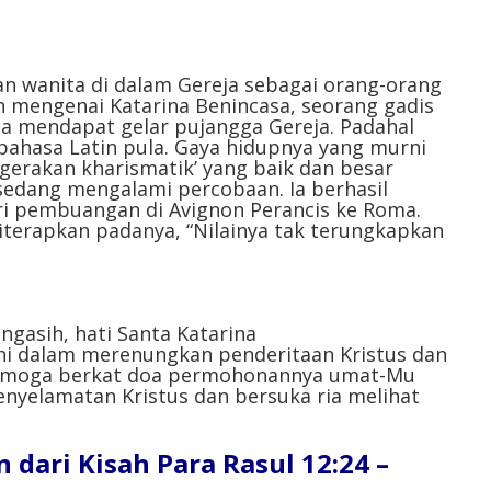
atau
menurunkan
volume.
 wanita di dalam Gereja sebagai orang-orang
h mengenai Katarina Benincasa, seorang gadis
l ia mendapat gelar pujangga Gereja. Padahal
bahasa Latin pula. Gaya hidupnya yang murni
gerakan kharismatik’ yang baik dan besar
sedang mengalami percobaan. Ia berhasil
i pembuangan di Avignon Perancis ke Roma.
diterapkan padanya, “Nilainya tak terungkapkan
ngasih, hati Santa Katarina
ahi dalam merenungkan penderitaan Kristus dan
Semoga berkat doa permohonannya umat-Mu
enyelamatan Kristus dan bersuka ria melihat
ari Kisah Para Rasul 12:24 –