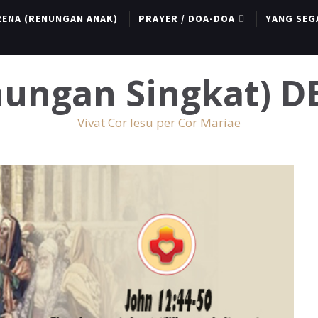
RENA (RENUNGAN ANAK)
PRAYER / DOA-DOA
YANG SEG
enungan Singkat) 
Vivat Cor Iesu per Cor Mariae