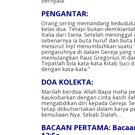
bernyala.
PENGANTAR:
Orang sering memandang kedudukan
kelas dua. Tetapi bukan demikianla
Italia dari Siena. Setelah meningga
sebenarnya ia buta huruf dan buta 
menurut Injil menumbuhkan suatu ‘
pengaruhnya di dalam Gereja yang 
memulangkan Paus Gregorius XI dar
Tepatlah bila kata-kata Kitab Suci 
dengan kata-kata.”
DOA KOLEKTA:
Marilah berdoa: Allah Bapa maha pe
Kaukobarkan dengan cinta kasih il
mengabdikan diri kepada Gereja. 
tetap diikutsertakan dalam karya p
kemuliaan-Nya. Sebab Dialah,…
BACAAN PERTAMA: Bacaan d