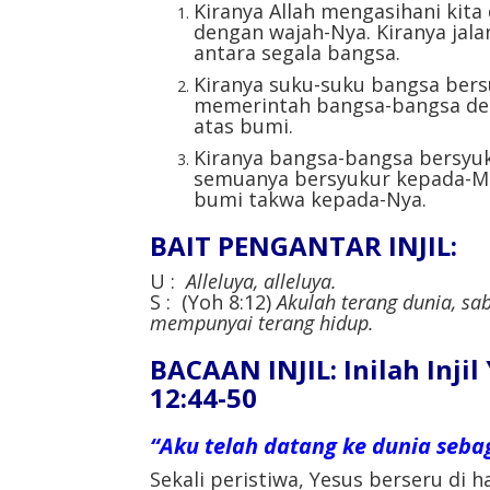
Kiranya Allah mengasihani kita 
dengan wajah-Nya. Kiranya jala
antara segala bangsa.
Kiranya suku-suku bangsa bers
memerintah bangsa-bangsa den
atas bumi.
Kiranya bangsa-bangsa bersyuk
semuanya bersyukur kepada-Mu.
bumi takwa kepada-Nya.
BAIT PENGANTAR INJIL:
U :
Alleluya, alleluya.
S : (Yoh 8:12)
Akulah terang dunia, sa
mempunyai terang hidup.
BACAAN INJIL: Inilah Inji
12:44-50
“Aku telah datang ke dunia sebag
Sekali peristiwa, Yesus berseru di 