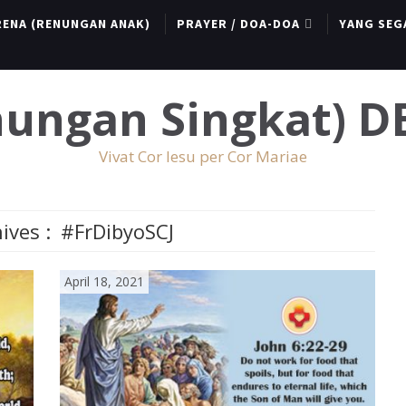
RENA (RENUNGAN ANAK)
PRAYER / DOA-DOA
YANG SEG
enungan Singkat) 
Vivat Cor Iesu per Cor Mariae
ives :
#FrDibyoSCJ
April 18, 2021