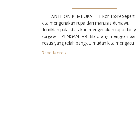
ANTIFON PEMBUKA – 1 Kor 15:49 Seperti 
kita mengenakan rupa dari manusia duniawi,
demikian pula kita akan mengenakan rupa dari 
surgawi. PENGANTAR Bila orang menggambar
Yesus yang telah bangkit, mudah kita mengacu
kepada hidup duniawi yang diperbarui. Paulus 
Read More »
menjelaskan bahwa hidup itu sama sekali baru.
yang telah bangkit itu lain sama…