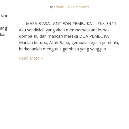
By
admin
|
0 Comments
kini
MASA BIASA: ANTIFON PEMBUKA – Yhz. 34:11
yang
Aku sendirilah yang akan memperhatikan doma-
kan
domba-Ku dan mancari mereka DOA PEMBUKA
Marilah berdoa; Allah Bapa, gembala segala gembala,
mau
berkenanlah mengutus gembala yang sanggup
 Yesus
menuntun umat-Mu seturut teladan Yesus Putera-
Read More »
Mu, yang telah mengurbankan hidup-Nya demi
kesejahteraan dan keselamatan domb-domba-Nya.
Sebab Dialah Putera-Mu,… PERINGATAN WAJIB –
ST. YOHANES EUDES ANTIFON PEMBUKA …