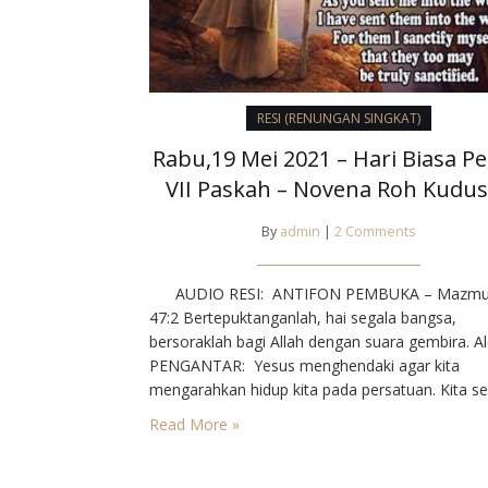
RESI (RENUNGAN SINGKAT)
Rabu,19 Mei 2021 – Hari Biasa P
VII Paskah – Novena Roh Kudus
By
admin
|
2 Comments
AUDIO RESI: ANTIFON PEMBUKA – Mazmu
47:2 Bertepuktanganlah, hai segala bangsa,
bersoraklah bagi Allah dengan suara gembira. Al
PENGANTAR: Yesus menghendaki agar kita
mengarahkan hidup kita pada persatuan. Kita se
kurang setia menanggapi wasiat Yesus, “Semog
Read More »
mereka semua bersatu.” Roh Kudus yang akan
membimbing kita menuju persatuan bila kita sel
ingat akan sabda wasiat Yesus. Kalau kita…