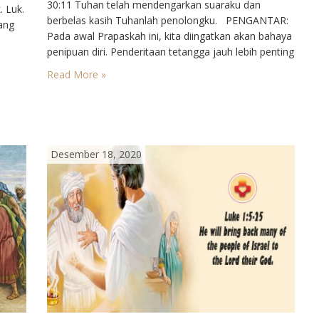
30:11⁣ Tuhan telah mendengarkan suaraku dan
Luk.
berbelas kasih Tuhanlah penolongku.⁣ PENGANTAR⁣:
yang
Pada awal Prapaskah ini, kita diingatkan akan bahaya
penipuan diri. Penderitaan tetangga jauh lebih penting
dari kegiatan pilihan sendiri. Menegakkan keadilan
Read More »
lebih diperlukan dari pres tasi matiraga Pengabdian
an
kepada sesama menjadi pengabdian kepada Tuhan
atau
yang benar.⁣ DOA PEMBUKA⁣…
r…
Desember 18, 2020