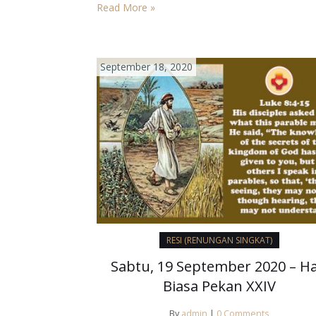
menjadi Gereja sungguh-sungguh, maka kita ha
Read More »
ikut prihatin dan menderita bersama Gereja, bu
dengan melontarkan kecaman-kecaman. Setia 
ajaran Yesus kita akan diperkenankan…
September 18, 2020
RESI (RENUNGAN SINGKAT)
Sabtu, 19 September 2020 – Ha
Biasa Pekan XXIV
By
admin
|
0 Comments