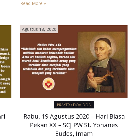
rus
akan diambil. Bagi sipakah nanti apa yang telah
Read More »
kan
Kausediakan itu?” Injil membuat kita kaya di hadapan
akan
Allah. Dan kekayaan itu…
Agustus 18, 2020
PRAYER / DOA-DOA
ri
Rabu, 19 Agustus 2020 – Hari Biasa
Pekan XX – SCJ PW St. Yohanes
Eudes, Imam