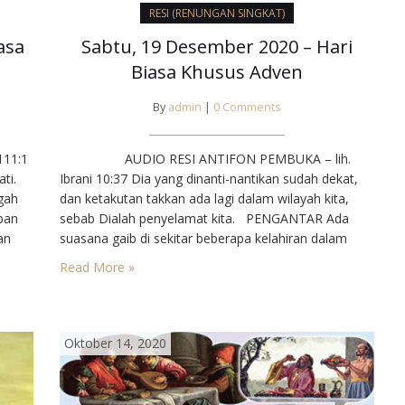
RESI (RENUNGAN SINGKAT)
asa
Sabtu, 19 Desember 2020 – Hari
Biasa Khusus Adven
By
admin
|
0 Comments
1:1⁣
AUDIO RESI ANTIFON PEMBUKA – lih.
ti.
Ibrani 10:37⁣ Dia yang dinanti-nantikan sudah dekat,
gah
dan ketakutan takkan ada lagi dalam wilayah kita,
pan
sebab Dialah penyelamat kita. ⁣ ⁣ PENGANTAR⁣ Ada
an
suasana gaib di sekitar beberapa kelahiran dalam
Perjanjian Lama Kita teringat akan kelahiran Ishak,
Read More »
ya,
Samuel, dan beberapa tokoh lain. Kelahiran Simson
am
merupakan…
Oktober 14, 2020