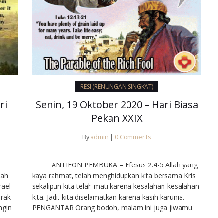
RESI (RENUNGAN SINGKAT)
ri
Senin, 19 Oktober 2020 – Hari Biasa
Pekan XXIX
By
admin
|
0 Comments
ANTIFON PEMBUKA – Efesus 2:4-5 Allah yang
lah
kaya rahmat, telah menghidupkan kita bersama Kris
rael
sekalipun kita telah mati karena kesalahan-kesalahan
orak-
kita. Jadi, kita diselamatkan karena kasih karunia.
ngin
PENGANTAR Orang bodoh, malam ini juga jiwamu