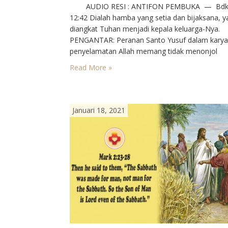
AUDIO RESI : ANTIFON PEMBUKA — Bdk. 
12:42⁣ Dialah hamba yang setia dan bijaksana, 
diangkat Tuhan menjadi kepala keluarga-Nya.⁣ ⁣
PENGANTAR:⁣ Peranan Santo Yusuf dalam karya
penyelamatan Allah memang tidak menonjol
dibandingkan dengan Maria. Dalam Kitab Suci d
Read More »
juga secara tradisi Yusuf tidak banyak di sebut 
diceritakan. Ucapannya tak sepatah kata pun te
Januari 18, 2021