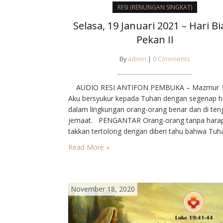
RESI (RENUNGAN SINGKAT)
Selasa, 19 Januari 2021 – Hari Bi
Pekan II
By
admin
|
0 Comments
AUDIO RESI ANTIFON PEMBUKA – Mazmur 11
Aku bersyukur kepada Tuhan dengan segenap ha
dalam lingkungan orang-orang benar dan di ten
jemaat.⁣ PENGANTAR⁣ Orang-orang tanpa hara
takkan tertolong dengan diberi tahu bahwa Tuh
akan memecahkan persoalannya. Maka Yesus
Read More »
seakan-akan mengikuti mereka. Karena diperca
me reka menemukan kembali kepercayaan dal
hidup. Bagi Yesus, manusia jauh lebih berharga
daripada…
November 18, 2020