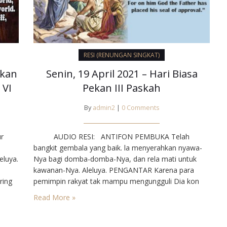
RESI (RENUNGAN SINGKAT)
ekan
Senin, 19 April 2021 – Hari Biasa
 VI
Pekan III Paskah
By
admin2
|
0 Comments
r
AUDIO RESI: ANTIFON PEMBUKA⁣⁣ Telah
bangkit gembala yang baik. la menyerahkan nyawa-
eluya.
Nya bagi domba-domba-Nya, dan rela mati untuk
kawanan-Nya. Aleluya.⁣⁣⁣⁣ PENGANTAR⁣⁣ Karena para
ring
pemimpin rakyat tak mampu mengungguli Dia kon
a
Stefanus, yang berbicara fasih dan bijak, maka
Read More »
Stefanus mendapat dakwaan palsu dan ditangkap.
alu
Siapa pun yang tampil demi kebenaran dan memberi
kesaksian tentang Yesus…