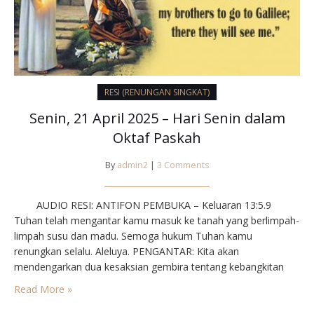
RESI (RENUNGAN SINGKAT)
Senin, 21 April 2025 – Hari Senin dalam
Oktaf Paskah
By
admin2
|
3 Comments
AUDIO RESI: ANTIFON PEMBUKA – Keluaran 13:5.9⁣
Tuhan telah mengantar kamu masuk ke tanah yang berlimpah-
limpah susu dan madu. Semoga hukum Tuhan kamu
renungkan selalu. Aleluya.⁣ ⁣PENGANTAR⁣: Kita akan
mendengarkan dua kesaksian gembira tentang kebangkitan
Yesus: Maria Magdalena dan Maria ibunda Yakobus
Read More »
menyampaikan berita besar itu kepada para rasul, dan Petrus
berbicara bangga tentang imannya akan…