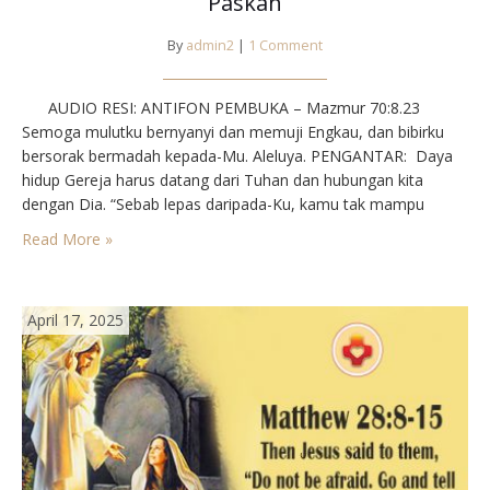
Paskah
By
admin2
|
1 Comment
AUDIO RESI: ANTIFON PEMBUKA – Mazmur 70:8.23⁣
Semoga mulutku bernyanyi dan memuji Engkau, dan bibirku
bersorak bermadah kepada-Mu. Aleluya.⁣⁣ PENGANTAR⁣: Daya
hidup Gereja harus datang dari Tuhan dan hubungan kita
dengan Dia. “Sebab lepas daripada-Ku, kamu tak mampu
berbuat sesuatu,” kata Yesus. Benarkah kita bersatu dengan
Read More »
Tu han? Apakah iman kita hanya menyentuh yang lahiriah dan
adat…
April 17, 2025