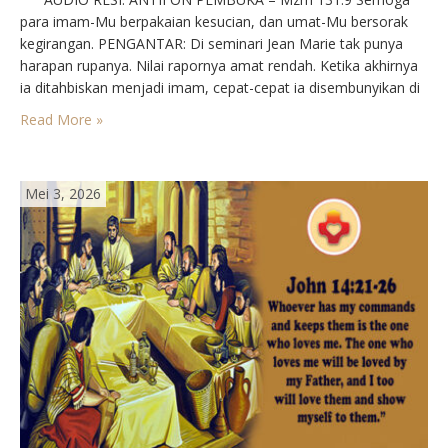
para imam-Mu berpakaian kesucian, dan umat-Mu bersorak
kegirangan. PENGANTAR: Di seminari Jean Marie tak punya
harapan rupanya. Nilai rapornya amat rendah. Ketika akhirnya
ia ditahbiskan menjadi imam, cepat-cepat ia disembunyikan di
desa terpencil, di mana ia takkan berbuat kesalahan. Memang
Read More »
tepat, ia tak berbuat kesalahan. Beberapa tahun kemudian
orang…
Mei 3, 2026