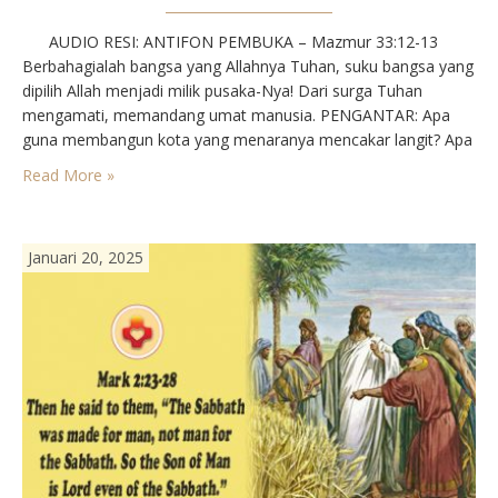
AUDIO RESI: ANTIFON PEMBUKA – Mazmur 33:12-13
Berbahagialah bangsa yang Allahnya Tuhan, suku bangsa yang
dipilih Allah menjadi milik pusaka-Nya! Dari surga Tuhan
mengamati, memandang umat manusia. PENGANTAR: Apa
guna membangun kota yang menaranya mencakar langit? Apa
guna menguasai dunia kalau kehilangan nyawanya sendiri?
Read More »
Bagi Injil menyelamatkan itu kehilangan dan kehilangan itu
keuntungan. Yesus telah memberikan teladannya tanpa syarat.
…
Januari 20, 2025