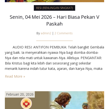
RESI (RENUNGAN SINGKAT)
Senin, 04 Mei 2026 – Hari Biasa Pekan V
Paskah
By
admin2
|
2 Comments
AUDIO RESI: ANTIFON PEMBUKA: Telah bangkit Gembala
yang baik. Ia menyerahkan nyawa-Nya bagi domba-domba-
Nya dan rela mati untuk kawanan-Nya. Alleluya. PENGANTAR:
Bila Kristus bagi kita lebih dari seseorang yang sekedar
menarik karena indah tutur kata, ajaran, dan karya-Nya, maka
kita akan melaksanakan sabda-Nya dan menaruh cinta kasih
Read More »
kepada-Nya. “Maka, kamu akan disayang oleh Bapa, dan Aku…
Februari 20, 2026