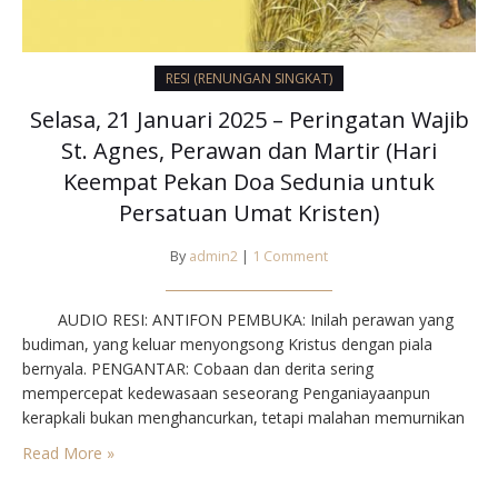
RESI (RENUNGAN SINGKAT)
Selasa, 21 Januari 2025 – Peringatan Wajib
St. Agnes, Perawan dan Martir (Hari
Keempat Pekan Doa Sedunia untuk
Persatuan Umat Kristen)
By
admin2
|
1 Comment
AUDIO RESI: ANTIFON PEMBUKA⁣: Inilah perawan yang
budiman, yang keluar menyongsong Kristus dengan piala
bernyala.⁣ PENGANTAR⁣: Cobaan dan derita sering
mempercepat kedewasaan seseorang Penganiayaanpun
kerapkali bukan menghancurkan, tetapi malahan memurnikan
iman. Di Roma penganiayaan sering kejam sekali, tanpa
Read More »
pandang umur. Agnes baru berumur 12 tahun ketika ditahan
dan disamakan saja dengan orang dewasa. Tetapi seperti