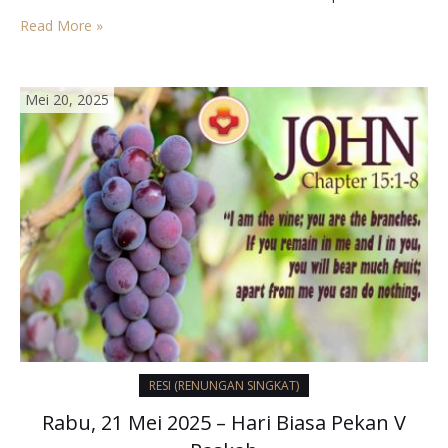
17 tahun diserahkannya hak-hak warisannya dan masuk Ordo
Read More »
Yesuit. Mungkin terasa juga kekanak-kanakannya dan
romantismenya. Tetapi sebenarnya…
Mei 20, 2025
RESI (RENUNGAN SINGKAT)
Rabu, 21 Mei 2025 – Hari Biasa Pekan V