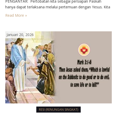
PENGANTAR⁣: Pertobatan kita sebagai persiapan Paskah
hanya dapat terlaksana melalui pertemuan dengan Yesus. Kita
pun orang-orang berdosa yang memerlukan pertobatan.
Read More »
Menyiapkan tempat bagi Yesus, utusan Bapa, mengandaikan
kesediaan untuk mening. galkan sesuatu. Kita harus berani
menghadapi risiko mendekati…
Januari 20, 2026
RESI (RENUNGAN SINGKAT)