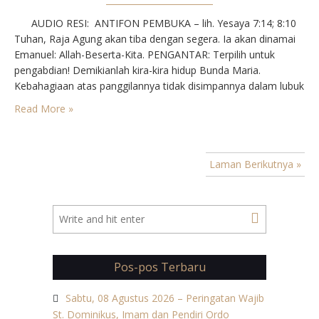
AUDIO RESI: ANTIFON PEMBUKA – lih. Yesaya 7:14; 8:10
Tuhan, Raja Agung akan tiba dengan segera. Ia akan dinamai
Emanuel: Allah-Beserta-Kita. PENGANTAR: Terpilih untuk
pengabdian! Demikianlah kira-kira hidup Bunda Maria.
Kebahagiaan atas panggilannya tidak disimpannya dalam lubuk
hatinya, tetapi dibagikannya kepada saudarinya, Elisabet. Dan
Read More »
Elisabet, karena Roh Kudus, dapat melihat rahasia apa yang
tersimpan dalam hati Bunda Maria.…
Laman Berikutnya »
Pos-pos Terbaru
Sabtu, 08 Agustus 2026 – Peringatan Wajib
St. Dominikus, Imam dan Pendiri Ordo