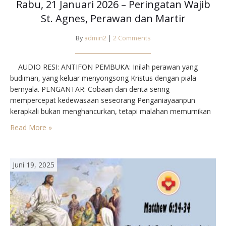
Rabu, 21 Januari 2026 – Peringatan Wajib
St. Agnes, Perawan dan Martir
By
admin2
|
2 Comments
AUDIO RESI: ANTIFON PEMBUKA⁣: Inilah perawan yang
budiman, yang keluar menyongsong Kristus dengan piala
bernyala.⁣ PENGANTAR⁣: Cobaan dan derita sering
mempercepat kedewasaan seseorang Penganiayaanpun
kerapkali bukan menghancurkan, tetapi malahan memurnikan
iman. Di Roma penganiayaan sering kejam sekali, tanpa
Read More »
pandang umur. Agnes baru berumur 12 tahun ketika ditahan
dan disamakan saja dengan orang dewasa. Tetapi seperti
seorang dewasa ia…
Juni 19, 2025