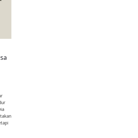
asa
r
dur
ia
atakan
tapi