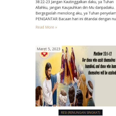
38:22-23⁣ Jangan Kautinggalkan daku, ya Tuhan
Allahku, jangan Kaujauhkan diri-Mu daripadaku.
Bergegaslah menolong aku, ya Tuhan penyelama
PENGANTAR⁣ Bacaan hari ini ditandai dengan n
penderitaan. Nabi Yeremia merasa terancam. Y
Read More »
menubuatkan penderitaan-Nya. Ambisi ibunda 
orang murid berlawanan sekali dengan ke mung
masa depan. Murid Yesus yang sejati akan belaj
melayani,…
Maret 5, 2023
RESI (RENUNGAN SINGKAT)