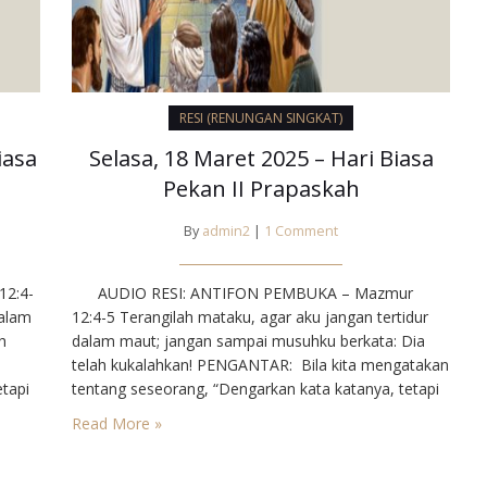
RESI (RENUNGAN SINGKAT)
iasa
Selasa, 18 Maret 2025 – Hari Biasa
Pekan II Prapaskah
By
admin2
|
1 Comment
2:4-
AUDIO RESI: ANTIFON PEMBUKA – Mazmur
dalam
12:4-5⁣ Terangilah mataku, agar aku jangan tertidur
h
dalam maut; jangan sampai musuhku berkata: Dia
telah kukalahkan!⁣ PENGANTAR⁣: Bila kita mengatakan
tapi
tentang seseorang, “Dengarkan kata katanya, tetapi
jangan lihat tingkah lakunya”, maka kita telah
Read More »
mengadili dia. Sebab dalam lubuk hati, kita
ndak”
mengharapkan ke selarasan antara “ada”, “bertindak”
…
dan “berbicara”. Yesus mem benci…