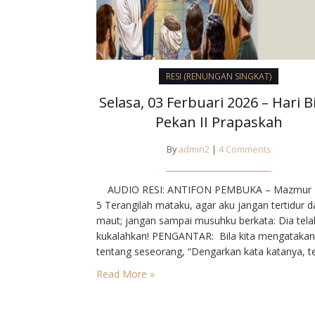
RESI (RENUNGAN SINGKAT)
Selasa, 03 Ferbuari 2026 – Hari B
Pekan II Prapaskah
By
admin2
|
4 Comments
AUDIO RESI: ANTIFON PEMBUKA – Mazmur 1
5⁣ Terangilah mataku, agar aku jangan tertidur 
maut; jangan sampai musuhku berkata: Dia tela
kukalahkan!⁣ PENGANTAR⁣: Bila kita mengatakan
tentang seseorang, “Dengarkan kata katanya, te
jangan lihat tingkah lakunya”, maka kita telah
Read More »
mengadili dia. Sebab dalam lubuk hati, kita
mengharapkan ke selarasan antara “ada”, “berti
dan “berbicara”. Yesus mem benci kemunafikan