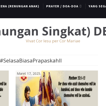
RENA (RENUNGAN ANAK)
PRAYER / DOA-DOA
YANG SEG
enungan Singkat) 
Vivat Cor Iesu per Cor Mariae
#SelasaBiasaPrapaskahII
Maret 17, 2025