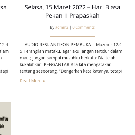
asa
Selasa, 15 Maret 2022 – Hari Biasa
Pekan II Prapaskah
By
admin2
|
0 Comments
2:4-
AUDIO RESI: ANTIFON PEMBUKA – Mazmur 12:4-
dalam
5⁣ Terangilah mataku, agar aku jangan tertidur dalam
h
maut; jangan sampai musuhku berkata: Dia telah
kukalahkan!⁣ PENGANTAR⁣ Bila kita mengatakan
tapi
tentang seseorang, “Dengarkan kata katanya, tetapi
jangan lihat tingkah lakunya”, maka kita telah
Read More »
mengadili dia. Sebab dalam lubuk hati, kita
ndak”
mengharapkan ke selarasan antara “ada”, “bertindak”
…
dan “berbicara”. Yesus mem benci kemunafikan…