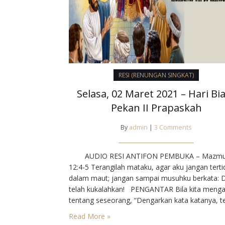
RESI (RENUNGAN SINGKAT)
Selasa, 02 Maret 2021 – Hari Bi
Pekan II Prapaskah
By
admin
|
3 Comments
AUDIO RESI ANTIFON PEMBUKA – Mazmu
12:4-5⁣ Terangilah mataku, agar aku jangan terti
dalam maut; jangan sampai musuhku berkata: D
telah kukalahkan!⁣ PENGANTAR⁣ Bila kita meng
tentang seseorang, “Dengarkan kata katanya, te
jangan lihat tingkah lakunya”, maka kita telah
Read More »
mengadili dia. Sebab dalam lubuk hati, kita