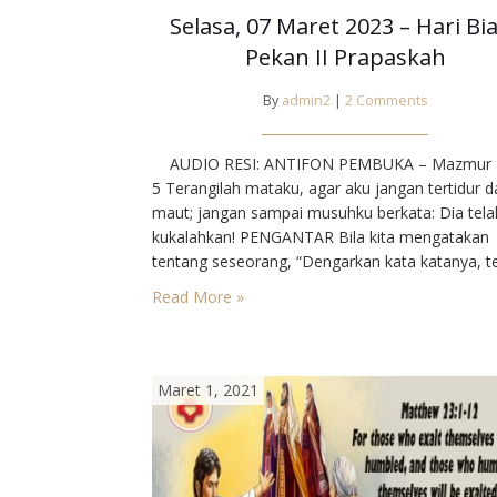
Selasa, 07 Maret 2023 – Hari Bi
Pekan II Prapaskah
By
admin2
|
2 Comments
AUDIO RESI: ANTIFON PEMBUKA – Mazmur 1
5⁣ Terangilah mataku, agar aku jangan tertidur 
maut; jangan sampai musuhku berkata: Dia tela
kukalahkan!⁣ PENGANTAR⁣ Bila kita mengatakan
tentang seseorang, “Dengarkan kata katanya, te
jangan lihat tingkah lakunya”, maka kita telah
Read More »
mengadili dia. Sebab dalam lubuk hati, kita
mengharapkan ke selarasan antara “ada”, “berti
dan “berbicara”. Yesus mem benci kemunafikan
Maret 1, 2021