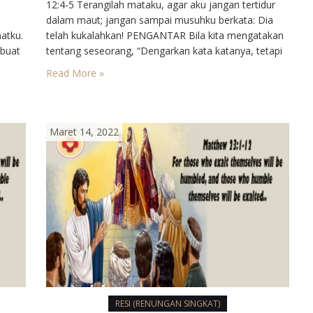
12:4-5⁣ Terangilah mataku, agar aku jangan tertidur
dalam maut; jangan sampai musuhku berkata: Dia
tku.⁣
telah kukalahkan!⁣ PENGANTAR⁣ Bila kita mengatakan
ubuat
tentang seseorang, “Dengarkan kata katanya, tetapi
esus
jangan lihat tingkah lakunya”, maka kita telah
Read More »
dua
mengadili dia. Sebab dalam lubuk hati, kita
kinan
mengharapkan ke selarasan antara “ada”, “bertindak”
ar
dan “berbicara”. Yesus mem benci…
Maret 14, 2022
RESI (RENUNGAN SINGKAT)