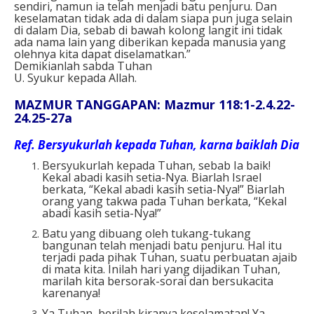
sendiri, namun ia telah menjadi batu penjuru. Dan
keselamatan tidak ada di dalam siapa pun juga selain
di dalam Dia, sebab di bawah kolong langit ini tidak
ada nama lain yang diberikan kepada manusia yang
olehnya kita dapat diselamatkan.”
Demikianlah sabda Tuhan
U. Syukur kepada Allah.
MAZMUR TANGGAPAN: Mazmur 118:1-2.4.22-
24.25-27a
Ref.
Bersyukurlah kepada Tuhan, karna baiklah Dia
Bersyukurlah kepada Tuhan, sebab Ia baik!
Kekal abadi kasih setia-Nya. Biarlah Israel
berkata, “Kekal abadi kasih setia-Nya!” Biarlah
orang yang takwa pada Tuhan berkata, “Kekal
abadi kasih setia-Nya!”
Batu yang dibuang oleh tukang-tukang
bangunan telah menjadi batu penjuru. Hal itu
terjadi pada pihak Tuhan, suatu perbuatan ajaib
di mata kita. Inilah hari yang dijadikan Tuhan,
marilah kita bersorak-sorai dan bersukacita
karenanya!
Ya Tuhan, berilah kiranya keselamatan! Ya