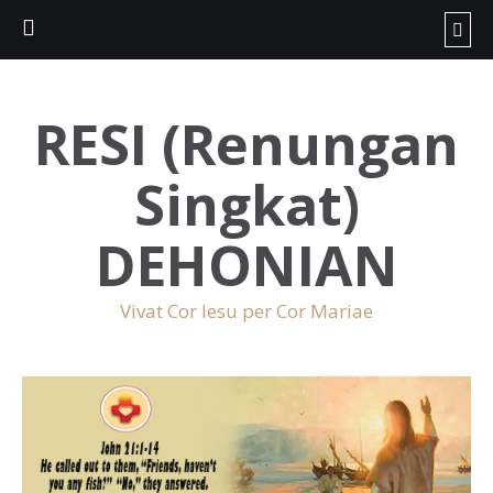
RESI (Renungan
Singkat)
DEHONIAN
Vivat Cor Iesu per Cor Mariae