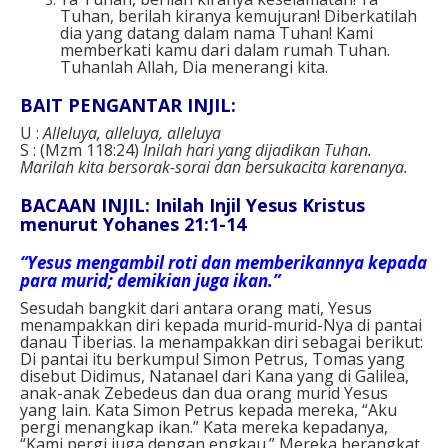
Tuhan, berilah kiranya kemujuran! Diberkatilah
dia yang datang dalam nama Tuhan! Kami
memberkati kamu dari dalam rumah Tuhan.
Tuhanlah Allah, Dia menerangi kita.
BAIT PENGANTAR INJIL:
U :
Alleluya, alleluya, alleluya
S : (Mzm 118:24)
Inilah hari yang dijadikan Tuhan.
Marilah kita bersorak-sorai dan bersukacita karenanya.
BACAAN INJIL: Inilah Injil Yesus Kristus
menurut Yohanes 21:1-14
“Yesus mengambil roti dan memberikannya kepada
para murid; demikian juga ikan.”
Sesudah bangkit dari antara orang mati, Yesus
menampakkan diri kepada murid-murid-Nya di pantai
danau Tiberias. Ia menampakkan diri sebagai berikut:
Di pantai itu berkumpul Simon Petrus, Tomas yang
disebut Didimus, Natanael dari Kana yang di Galilea,
anak-anak Zebedeus dan dua orang murid Yesus
yang lain. Kata Simon Petrus kepada mereka, “Aku
pergi menangkap ikan.” Kata mereka kepadanya,
“Kami pergi juga dengan engkau.” Mereka berangkat