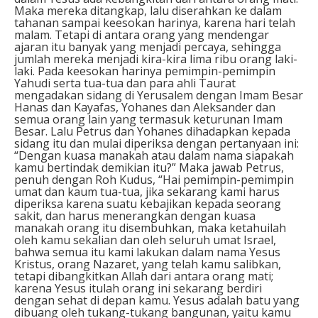
Maka mereka ditangkap, lalu diserahkan ke dalam
tahanan sampai keesokan harinya, karena hari telah
malam. Tetapi di antara orang yang mendengar
ajaran itu banyak yang menjadi percaya, sehingga
jumlah mereka menjadi kira-kira lima ribu orang laki-
laki. Pada keesokan harinya pemimpin-pemimpin
Yahudi serta tua-tua dan para ahli Taurat
mengadakan sidang di Yerusalem dengan Imam Besar
Hanas dan Kayafas, Yohanes dan Aleksander dan
semua orang lain yang termasuk keturunan Imam
Besar. Lalu Petrus dan Yohanes dihadapkan kepada
sidang itu dan mulai diperiksa dengan pertanyaan ini:
“Dengan kuasa manakah atau dalam nama siapakah
kamu bertindak demikian itu?” Maka jawab Petrus,
penuh dengan Roh Kudus, “Hai pemimpin-pemimpin
umat dan kaum tua-tua, jika sekarang kami harus
diperiksa karena suatu kebajikan kepada seorang
sakit, dan harus menerangkan dengan kuasa
manakah orang itu disembuhkan, maka ketahuilah
oleh kamu sekalian dan oleh seluruh umat Israel,
bahwa semua itu kami lakukan dalam nama Yesus
Kristus, orang Nazaret, yang telah kamu salibkan,
tetapi dibangkitkan Allah dari antara orang mati;
karena Yesus itulah orang ini sekarang berdiri
dengan sehat di depan kamu. Yesus adalah batu yang
dibuang oleh tukang-tukang bangunan, yaitu kamu