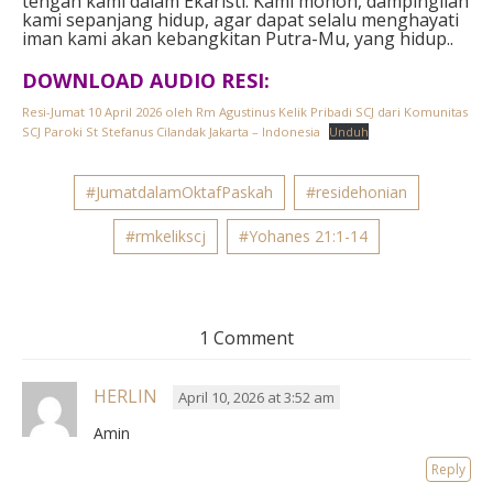
tengah kami dalam Ekaristi. Kami mohon, dampingilah
kami sepanjang hidup, agar dapat selalu menghayati
iman kami akan kebangkitan Putra-Mu, yang hidup..
DOWNLOAD AUDIO RESI:
Resi-Jumat 10 April 2026 oleh Rm Agustinus Kelik Pribadi SCJ dari Komunitas
SCJ Paroki St Stefanus Cilandak Jakarta – Indonesia
Unduh
#JumatdalamOktafPaskah
#residehonian
#rmkelikscj
#Yohanes 21:1-14
1 Comment
HERLIN
April 10, 2026 at 3:52 am
Amin
Reply