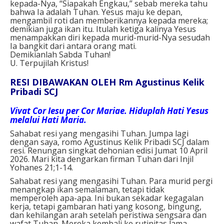
kepada-Nya, “Siapakah Engkau,” sebab mereka tahu
bahwa Ia adalah Tuhan. Yesus maju ke depan,
mengambil roti dan memberikannya kepada mereka;
demikian juga ikan itu. Itulah ketiga kalinya Yesus
menampakkan diri kepada murid-murid-Nya sesudah
Ia bangkit dari antara orang mati.
Demikianlah Sabda Tuhan!
U. Terpujilah Kristus!
RESI DIBAWAKAN OLEH Rm Agustinus Kelik
Pribadi SCJ
Vivat Cor Iesu per Cor Mariae. Hiduplah Hati Yesus
melalui Hati Maria.
Sahabat resi yang mengasihi Tuhan. Jumpa lagi
dengan saya, romo Agustinus Kelik Pribadi SCJ dalam
resi. Renungan singkat dehonian edisi Jumat 10 April
2026. Mari kita dengarkan firman Tuhan dari Injil
Yohanes 21;1-14.
Sahabat resi yang mengasihi Tuhan. Para murid pergi
menangkap ikan semalaman, tetapi tidak
memperoleh apa-apa. Ini bukan sekadar kegagalan
kerja, tetapi gambaran hati yang kosong, bingung,
dan kehilangan arah setelah peristiwa sengsara dan
wafat Tuhan. Mereka kembali ke rutinitas lama,