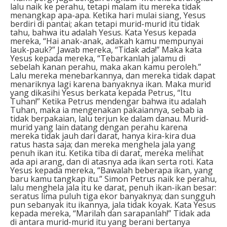
lalu naik ke perahu, tetapi malam itu mereka tidak
menangkap apa-apa. Ketika hari mulai siang, Yesus
berdiri di pantai; akan tetapi murid-murid itu tidak
tahu, bahwa itu adalah Yesus. Kata Yesus kepada
mereka, “Hai anak-anak, adakah kamu mempunyai
lauk-pauk?” Jawab mereka, “Tidak ada!” Maka kata
Yesus kepada mereka, “Tebarkanlah jalamu di
sebelah kanan perahu, maka akan kamu peroleh.”
Lalu mereka menebarkannya, dan mereka tidak dapat
menariknya lagi karena banyaknya ikan. Maka murid
yang dikasihi Yesus berkata kepada Petrus, “Itu
Tuhan!” Ketika Petrus mendengar bahwa itu adalah
Tuhan, maka ia mengenakan pakaiannya, sebab ia
tidak berpakaian, lalu terjun ke dalam danau. Murid-
murid yang lain datang dengan perahu karena
mereka tidak jauh dari darat, hanya kira-kira dua
ratus hasta saja; dan mereka menghela jala yang
penuh ikan itu. Ketika tiba di darat, mereka melihat
ada api arang, dan di atasnya ada ikan serta roti. Kata
Yesus kepada mereka, “Bawalah beberapa ikan, yang
baru kamu tangkap itu.” Simon Petrus naik ke perahu,
lalu menghela jala itu ke darat, penuh ikan-ikan besar:
seratus lima puluh tiga ekor banyaknya; dan sungguh
pun sebanyak itu ikannya, jala tidak koyak. Kata Yesus
kepada mereka, “Marilah dan sarapanlah!” Tidak ada
di antara murid-murid itu yang berani bertanya