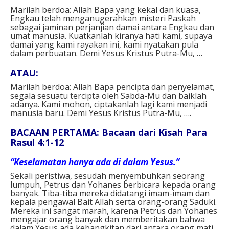
Marilah berdoa: Allah Bapa yang kekal dan kuasa,
Engkau telah menganugerahkan misteri Paskah
sebagai jaminan perjanjian damai antara Engkau dan
umat manusia. Kuatkanlah kiranya hati kami, supaya
damai yang kami rayakan ini, kami nyatakan pula
dalam perbuatan. Demi Yesus Kristus Putra-Mu, …⁣⁣
ATAU⁣:
Marilah berdoa: Allah Bapa pencipta dan penyelamat,
segala sesuatu tercipta oleh Sabda-Mu dan baiklah
adanya. Kami mohon, ciptakanlah lagi kami menjadi
manusia baru. Demi Yesus Kristus Putra-Mu, ….⁣⁣
BACAAN PERTAMA: Bacaan dari Kisah Para
Rasul 4:1-12
“Keselamatan hanya ada di dalam Yesus.”
Sekali peristiwa, sesudah menyembuhkan seorang
lumpuh, Petrus dan Yohanes berbicara kepada orang
banyak. Tiba-tiba mereka didatangi imam-imam dan
kepala pengawal Bait Allah serta orang-orang Saduki.
Mereka ini sangat marah, karena Petrus dan Yohanes
mengajar orang banyak dan memberitakan bahwa
dalam Yesus ada kebangkitan dari antara orang mati.