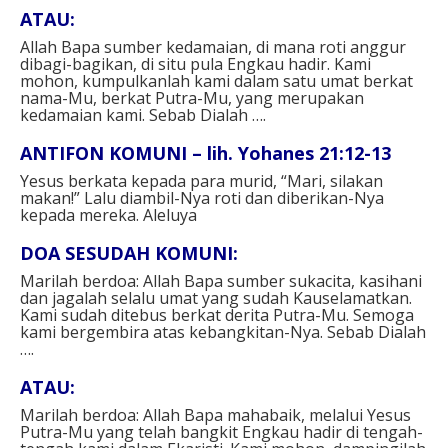
ATAU⁣:
Allah Bapa sumber kedamaian, di mana roti anggur
dibagi-bagikan, di situ pula Engkau hadir. Kami
mohon, kumpulkanlah kami dalam satu umat berkat
nama-Mu, berkat Putra-Mu, yang merupakan
kedamaian kami. Sebab Dialah ….⁣⁣
ANTIFON KOMUNI – lih. Yohanes 21:12-13⁣
Yesus berkata kepada para murid, “Mari, silakan
makan!” Lalu diambil-Nya roti dan diberikan-Nya
kepada mereka. Aleluya⁣⁣
DOA SESUDAH KOMUNI⁣:
Marilah berdoa: Allah Bapa sumber sukacita, kasihani
dan jagalah selalu umat yang sudah Kauselamatkan.
Kami sudah ditebus berkat derita Putra-Mu. Semoga
kami bergembira atas kebangkitan-Nya. Sebab Dialah
….⁣⁣
ATAU: ⁣
Marilah berdoa: Allah Bapa mahabaik, melalui Yesus
Putra-Mu yang telah bangkit Engkau hadir di tengah-